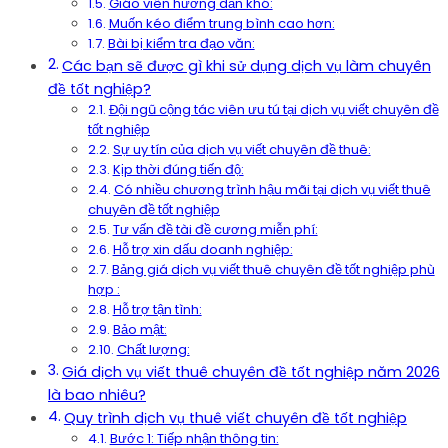
Giáo viên hướng dẫn khó:
Muốn kéo điểm trung bình cao hơn:
Bài bị kiểm tra đạo văn:
Các bạn sẽ được gì khi sử dụng dịch vụ làm chuyên
đề tốt nghiệp?
Đội ngũ cộng tác viên ưu tú tại dịch vụ viết chuyên đề
tốt nghiệp
Sự uy tín của dịch vụ viết chuyên đề thuê:
Kịp thời đúng tiến độ:
Có nhiều chương trình hậu mãi tại dịch vụ viết thuê
chuyên đề tốt nghiệp
Tư vấn đề tài đề cương miễn phí:
Hỗ trợ xin dấu doanh nghiệp:
Bảng giá dịch vụ viết thuê chuyên đề tốt nghiệp phù
hợp :
Hỗ trợ tận tình:
Bảo mật:
Chất lượng:
Giá dịch vụ viết thuê chuyên đề tốt nghiệp năm 2026
là bao nhiêu?
Quy trình dịch vụ thuê viết chuyên đề tốt nghiệp
Bước 1: Tiếp nhận thông tin: