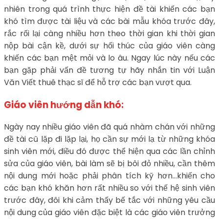
nhiên trong quá trình thực hiện đề tài khiến các bạn
khó tìm được tài liệu và các bài mẫu khóa trước đây,
rắc rối lại càng nhiều hơn theo thời gian khi thời gian
nộp bài cận kề, dưới sự hối thúc của giáo viên càng
khiến các bạn mệt mỏi và lo âu. Ngay lúc này nếu các
bạn gặp phải vấn đề tương tự hãy nhắn tin với Luận
Văn Viết thuê thạc sĩ để hỗ trợ các bạn vượt qua.
Giáo viên hướng dẫn khó:
Ngày nay nhiều giáo viên đã quá nhàm chán với những
đề tài cũ lặp đi lặp lại, họ cần sự mới lạ từ những khóa
sinh viên mới, điều đó được thể hiện qua các lần chỉnh
sửa của giáo viên, bài làm sẽ bị bôi đỏ nhiều, cần thêm
nội dung mới hoặc phải phân tích kỹ hơn…khiến cho
các bạn khó khăn hơn rất nhiều so với thế hệ sinh viên
trước đây, đôi khi cảm thấy bế tắc với những yêu cầu
nội dung của giáo viên đặc biệt là các giáo viên trưởng