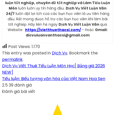
luận tốt nghiệp, chuyên đề tốt nghiệp và Làm Tiểu Luận
Môn
luôn luôn uy tín hàng đầu.
Dịch Vụ Viết Luận Văn
24/7
luôn đặt lợi ích của các bạn học viên là ưu tiên hàng
đầu. Rất mong được hỗ trợ các bạn học viên khi làm bài
tốt nghiệp. Hãy liên hệ ngay
Dịch Vụ Viết Luận Văn
qua
Website:
https://vietthuethacsi.com/
– Hoặc
Gmail:
dicvuluanvanthacsi@gmail.com
Post Views:
1.170
This entry was posted in
Dịch Vụ
. Bookmark the
permalink
.
Dịch Vụ Viết Thuê Tiểu Luận Môn Học[ Bảng giá 2026
NEW]
Tiểu luận: Biểu tượng văn hóa của Việt Nam Hoa Sen
2.5
39
đánh giá
Đánh giá bài viết