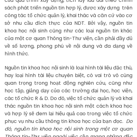
của quá trình xây dựng, tích lũy lâu dài theo chính
sách phát triển nguồn tin hợp lý, được xây dựng trên
công tác tổ chức quản lý, khai thác và căn cứ vào cơ
sở nhu cầu đích thực của NDT. Bởi vậy, nguồn tin
khoa học nội sinh cũng như các loại nguồn tin khác
của một cơ quan Thông tin-Thư viện, cần phải đầy đủ
về số lượng, phong phú về nội dung và đa dạng về
hình thức.
Nguồn tin khoa học nội sinh là loại hình tài liệu đặc thù,
hay loại hình tài liệu chuyên biệt, có vai trò vô cùng
quan trọng trong hoạt động nghiên cứu, cũng như
học tập, giảng dạy của các trường đại học, học viện,
các tổ chức R & D. Do đó, việc tổ chức quản lý và khai
thác nguồn tin khoa học nội sinh một cách khoa học
và hợp lý sẽ đem lại hiệu quả cao trong việc tổ chức
phục vụ nhu cầu thông tin khoa học của bạn đọc.
Do
đó, nguồn tin khoa học nội sinh trong một cơ quan
Thông tin-Thư viện ngoài việc cần mang những đặc