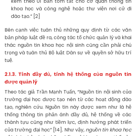
kèm theo 01 bản tóm tắt cho cơ quan thông tin
khoa học và công nghệ hoặc thư viện nơi cử đi
đào tạo.” [2]
Bên cạnh việc tuân thủ những quy định từ các văn
bản pháp luật đề ra, công tác tổ chức quản lý và khai
thác nguồn tin khoa học nội sinh cũng cần phải chú
trọng và tuân thủ Bộ luật Dân sự về quyền sở hữu trí
tuệ.
2.1.3. Tính đầy đủ, tính hệ thống của nguồn tin
được quản lý
Theo tác giả Trần Mạnh Tuấn
,
“Nguồn tin nội sinh của
trường đại học được tạo nên từ các hoạt động đào
tạo, nghiên cứu. Nguồn tin này được xem như là hệ
thống thông tin phản ánh đầy đủ, hệ thống về các
thành tựu cũng như tiềm lực, định hướng phát triển
của trường đại học” [14]
.
Như vậy
, nguồn tin khoa học