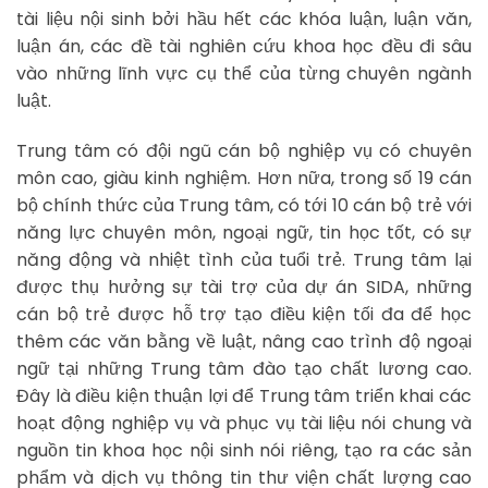
tài liệu nội sinh bởi hầu hết các khóa luận, luận văn,
luận án, các đề tài nghiên cứu khoa học đều đi sâu
vào những lĩnh vực cụ thể của từng chuyên ngành
luật.
Trung tâm có đội ngũ cán bộ nghiệp vụ có chuyên
môn cao, giàu kinh nghiệm. Hơn nữa, trong số 19 cán
bộ chính thức của Trung tâm, có tới 10 cán bộ trẻ với
năng lực chuyên môn, ngoại ngữ, tin học tốt, có sự
năng động và nhiệt tình của tuổi trẻ. Trung tâm lại
được thụ hưởng sự tài trợ của dự án SIDA, những
cán bộ trẻ được hỗ trợ tạo điều kiện tối đa để học
thêm các văn bằng về luật, nâng cao trình độ ngoại
ngữ tại những Trung tâm đào tạo chất lương cao.
Đây là điều kiện thuận lợi để Trung tâm triển khai các
hoạt động nghiệp vụ và phục vụ tài liệu nói chung và
nguồn tin khoa học nội sinh nói riêng, tạo ra các sản
phẩm và dịch vụ thông tin thư viện chất lượng cao