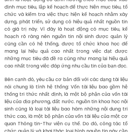
định mục tiêu, lập kế hoạch để thực hiện mục tiêu, tổ
chức và kiểm tra việc thực hiện kế hoạch nhằm xây
dựng, phát triển, sử dụng có hiệu quả nhất nguồn tin
có giá trị này. Vì đây là hoạt động có mục tiêu, kế
hoạch rõ ràng nên nguồn tin nội sinh được quản lý
cũng cần có hệ thống, được tổ chức khoa học để
mang lại hiệu quả cao nhất trong việc đạt được
những mục tiêu đã đề ra cũng như mang lại hiệu quả
cao nhất trong việc đáp ứng nhu cầu tin của bạn đọc.
Bên cạnh đó, yêu cầu cơ bản đối với các dạng tài liệu
nói chung là tính hệ thống: Vốn tài liệu bao gồm hệ
thống tri thức nhất định, là một bộ phận của vốn tài
liệu của địa phương, đất nước. nguồn tin khoa học nội
sinh cũng là loại tài liệu bao hàm những nội dung tri
thức cao, là một bộ phận của vốn tài liệu của một cơ
quan Thông tin-Thư viện cụ thể. Do đó, công tác tổ
chức quản lý và khai thác loại hình nguồn tin này cần