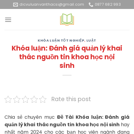
Skip
dicvuluanvanthacsi@gmail.com
0877 682 993
to
content
KHÓA LUẬN TỐT NGHIỆP
,
LUẬT
Khóa luận: Đánh giá quản lý khai
thác nguồn tin khoa học nội
sinh
Rate this post
Chia sẻ chuyên mục
Đề Tài Khóa luận: Đánh giá
quản lý khai thác nguồn tin khoa học nội sinh
hay
nhất năm 2024 cho các bạn học viên ngành đang