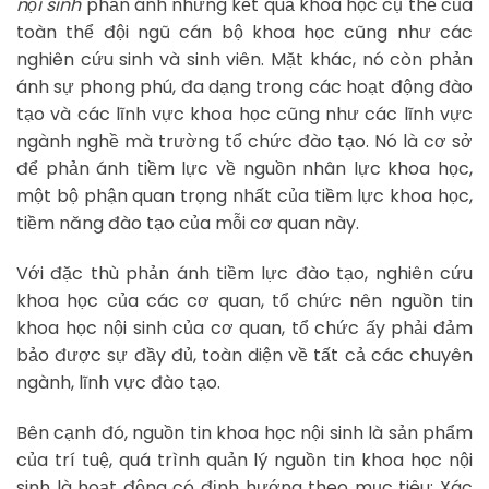
nội sinh
phản ánh những kết quả khoa học cụ thể của
toàn thể đội ngũ cán bộ khoa học cũng như các
nghiên cứu sinh và sinh viên. Mặt khác, nó còn phản
ánh sự phong phú, đa dạng trong các hoạt động đào
tạo và các lĩnh vực khoa học cũng như các lĩnh vực
ngành nghề mà trường tổ chức đào tạo. Nó là cơ sở
để phản ánh tiềm lực về nguồn nhân lực khoa học,
một bộ phận quan trọng nhất của tiềm lực khoa học,
tiềm năng đào tạo của mỗi cơ quan này.
Với đặc thù phản ánh tiềm lực đào tạo, nghiên cứu
khoa học của các cơ quan, tổ chức nên nguồn tin
khoa học nội sinh của cơ quan, tổ chức ấy phải đảm
bảo được sự đầy đủ, toàn diện về tất cả các chuyên
ngành, lĩnh vực đào tạo.
Bên cạnh đó, nguồn tin khoa học nội sinh là sản phẩm
của trí tuệ, quá trình quản lý nguồn tin khoa học nội
sinh là hoạt động có định hướng theo mục tiêu: Xác