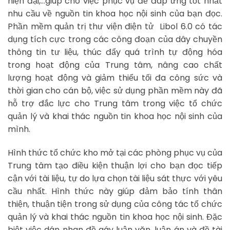
hiện đại,…giúp cho việc phục vụ để đáp ứng tốt nhất
nhu cầu về nguồn tin khoa học nội sinh của bạn đọc.
Phần mềm quản trị thư viện điện tử Libol 6.0 có tác
dụng tích cực trong các công đoạn của dây chuyền
thông tin tư liệu, thúc đẩy quá trình tự động hóa
trong hoạt động của Trung tâm, nâng cao chất
lượng hoạt động và giảm thiểu tối đa công sức và
thời gian cho cán bộ, việc sử dụng phần mềm này đã
hỗ trợ đắc lực cho Trung tâm trong việc tổ chức
quản lý và khai thác nguồn tin khoa học nội sinh của
mình.
Hình thức tổ chức kho mở tại các phòng phục vụ của
Trung tâm tạo điều kiện thuận lợi cho bạn đọc tiếp
cận với tài liệu, tự do lựa chọn tài liệu sát thực với yêu
cầu nhất. Hình thức này giúp đảm bảo tính thân
thiện, thuận tiện trong sử dụng của công tác tổ chức
quản lý và khai thác nguồn tin khoa học nội sinh. Đặc
biệt việc dán nhan đề gáy luận văn, luận án và đề tài