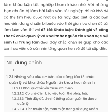
làm khóa luận tốt nghiệp tham khảo nhé. Với những
bạn chuẩn bị làm bài luận văn tốt nghiệp
thì rất khó để
có thể tìm hiểu được một đề tài hay, đặc biệt là các bạn
học viên đang chuẩn bị bước vào thời gian lựa chọn đề tài
làm luận văn thì với
đề tài: Khóa luận: Đánh giá về công
tác tổ chức quản lý và khai thác nguồn tin khoa học nội
sinh tại Trung tâm
dưới đây chắc chắn sẽ giúp cho các
bạn học viên có cái nhìn tổng quan hơn về đề tài sắp đến.
Nội dung chính
2.1. Những yêu cầu cơ bản của công tác tổ chức
quản lý và khai thác Nguồn tin khoa học nội sinh
2.1.1. Khái quát về vốn tài liệu thư viện:
2.1.2. Cơ chế đảm bảo việc tuân thủ pháp luật
2.1.3. Tính đầy đủ, tính hệ thống của nguồn tin được
quản lý
2.1.4. Tính thuận tiện, thân thiện trong sử dụng Khóa