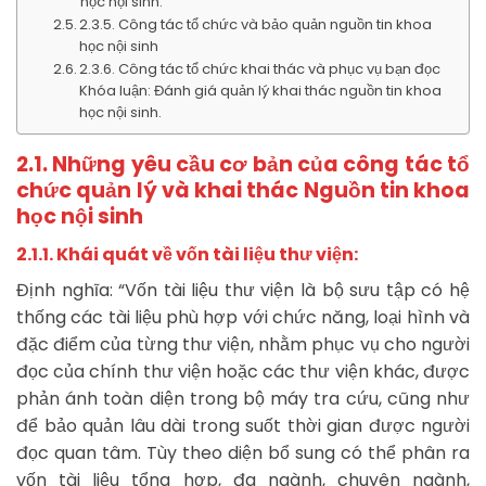
học nội sinh.
2.3.5. Công tác tổ chức và bảo quản nguồn tin khoa
học nội sinh
2.3.6. Công tác tổ chức khai thác và phục vụ bạn đọc
Khóa luận: Đánh giá quản lý khai thác nguồn tin khoa
học nội sinh.
2.1. Những yêu cầu cơ bản của công tác tổ
chức quản lý và khai thác
Nguồn tin khoa
học nội sinh
2.1.1. Khái quát về vốn tài liệu thư viện:
Định nghĩa: “Vốn tài liệu thư viện là bộ sưu tập có hệ
thống các tài liệu phù hợp với chức năng, loại hình và
đặc điểm của từng thư viện, nhằm phục vụ cho người
đọc của chính thư viện hoặc các thư viện khác, được
phản ánh toàn diện trong bộ máy tra cứu, cũng như
để bảo quản lâu dài trong suốt thời gian được người
đọc quan tâm. Tùy theo diện bổ sung có thể phân ra
vốn tài liệu tổng hợp, đa ngành, chuyên ngành,