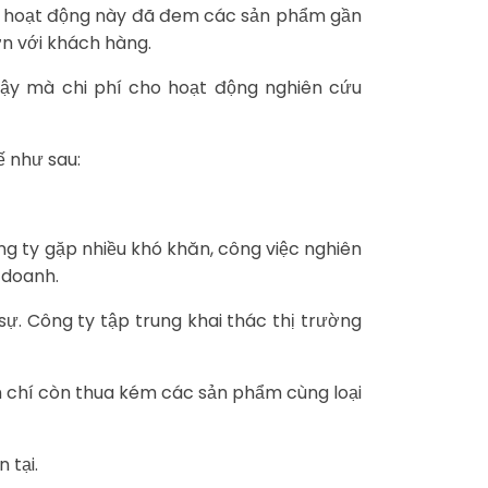
ững hoạt động này đã đem các sản phẩm gần
ơn với khách hàng.
 vậy mà chi phí cho hoạt động nghiên cứu
ế như sau:
g ty gặp nhiều khó khăn, công việc nghiên
 doanh.
sự. Công ty tập trung khai thác thị trường
m chí còn thua kém các sản phẩm cùng loại
 tại.