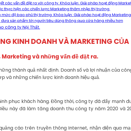
yết các vấn đề đặt ra với công ty. Khóa luận: Giải pháp hoạt động Market
iệc thực hiện các chiến lược Marketing thâm nhập thị trường.
mức độ bao phủ thị trường. Khóa luận: Giải pháp hoạt động Marketing 
ng đưa sản phẩm tới người tiêu dùng thông qua cửa hàng nhiều hơn
o công ty Nội Thất.
ỘNG KINH DOANH VÀ MARKETING CỦA
h, Marketing và những vấn đề đặt ra.
ững thành quả nhất định. Doanh số và lợi nhuận của cô
ợp và những chiến lược kinh doanh hiệu quả.
hinh phục khách hàng. Đồng thời, công ty đã đẩy mạnh đ
Điều này đã làm tăng doanh thu công ty năm 2020 và 2
uảng cáo trên truyền thông Internet, nhận diện qua mạ