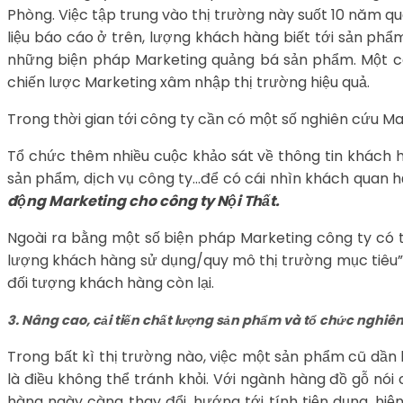
Phòng. Việc tập trung vào thị trường này suốt 10 năm qu
liệu báo cáo ở trên, lượng khách hàng biết tới sản phẩm
những biện pháp Marketing quảng bá sản phẩm. Một côn
chiến lược Marketing xâm nhập thị trường hiệu quả.
Trong thời gian tới công ty cần có một số nghiên cứu Ma
Tổ chức thêm nhiều cuộc khảo sát về thông tin khách hà
sản phẩm, dịch vụ công ty…để có cái nhìn khách quan h
động Marketing cho công ty Nội Thất.
Ngoài ra bằng một số biện pháp Marketing công ty có th
lượng khách hàng sử dụng/quy mô thị trường mục tiêu” 
đối tượng khách hàng còn lại.
3. Nâng cao, cải tiến chất lượng sản phẩm và tổ chức nghiê
Trong bất kì thị trường nào, việc một sản phẩm cũ dần 
là điều không thể tránh khỏi. Với ngành hàng đồ gỗ nói
hàng ngày càng thay đổi, hướng tới tính tiện dụng, hi