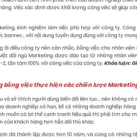
tháng. Việc xác định được khối lượng công việc sẽ giúp cô
ting, kinh nghiệm làm việc phù hợp với công ty. Công 
ơi, banner… với nội dung tuyển dụng đúng với công ty mon
 là điều công ty nên cân nhắc, bằng việc cho nhân viên
 Một đội ngũ Marketing được đào tạo từ những nhân viên 
A-Z, tận tâm 100% với công việc của công ty.
Khóa luận: G
ng bằng việc thực hiện các chiến lược Marketi
ầu và sở thích người dùng biến đổi liên tục… nên không c
 của doanh nghiệp có hạn, kể cả những doanh nghiệp hàn
nh muốn có lợi thế cạnh tranh hiệu quả thì phải tìm cho
n của khách hàng hơn hẳn đối thủ khác.
hịnh đã thành lập được hơn 10 năm, và cũng có những tệ