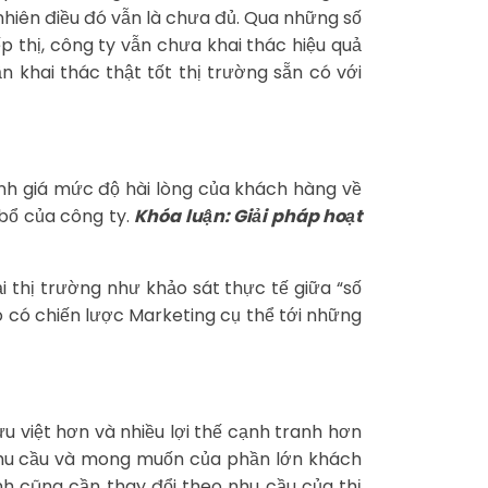
nhiên điều đó vẫn là chưa đủ. Qua những số
p thị, công ty vẫn chưa khai thác hiệu quả
khai thác thật tốt thị trường sẵn có với
đánh giá mức độ hài lòng của khách hàng về
 bổ của công ty.
Khóa luận: Giải pháp hoạt
 thị trường như khảo sát thực tế giữa “số
 có chiến lược Marketing cụ thể tới những
u việt hơn và nhiều lợi thế cạnh tranh hơn
g, nhu cầu và mong muốn của phần lớn khách
nh cũng cần thay đổi theo nhu cầu của thị