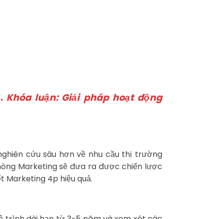
y.
Khóa luận: Giải pháp hoạt động
nghiên cứu sâu hơn về nhu cầu thị trường
phòng Marketing sẽ đưa ra được chiến lược
t Marketing 4p hiệu quả.
lộ trình dài hạn từ 3-5 năm và xem xét các