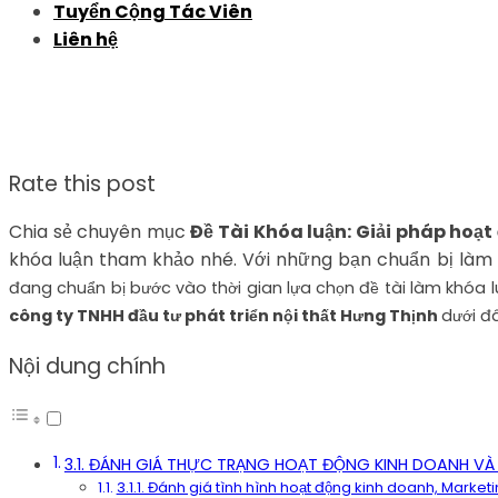
Tuyển Cộng Tác Viên
Liên hệ
Rate this post
Chia sẻ chuyên mục
Đề Tài Khóa luận: Giải pháp hoạ
khóa luận tham khảo nhé. Với những bạn chuẩn bị làm b
đang chuẩn bị bước vào thời gian lựa chọn đề tài làm khóa lu
công ty TNHH đầu tư phát triển nội thất Hưng Thịnh
dưới đ
Nội dung chính
3.1. ĐÁNH GIÁ THỰC TRẠNG HOẠT ĐỘNG KINH DOANH V
3.1.1. Đánh giá tình hình hoạt động kinh doanh, Market