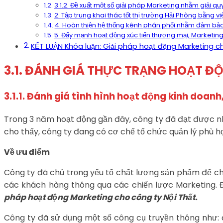
3.1.2. Đề xuất một số giải pháp Marketing nhằm giải qu
2. Tập trung khai thác tốt thị trường Hải Phòng bằng v
4. Hoàn thiện hệ thống kênh phân phối nhằm đảm bảo 
5. Đẩy mạnh hoạt động xúc tiến thương mại, Marketi
KẾT LUẬN Khóa luận: Giải pháp hoạt động Marketing ch
3.1. ĐÁNH GIÁ THỰC TRẠNG HOẠT Đ
3.1.1. Đánh giá tình hình hoạt động kinh doan
Trong 3 năm hoạt động gần đây, công ty đã đạt được nh
cho thấy, công ty đang có cơ chế tổ chức quản lý phù h
Về ưu điểm
Công ty đã chú trọng yếu tố chất lượng sản phẩm để c
các khách hàng thông qua các chiến lược Marketing. 
pháp hoạt động Marketing cho công ty Nội Thất.
Công ty đã sử dụng một số công cụ truyền thông như: q