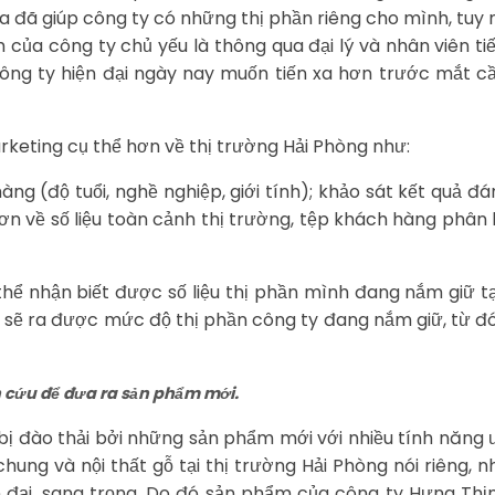
a đã giúp công ty có những thị phần riêng cho mình, tuy 
 của công ty chủ yếu là thông qua đại lý và nhân viên tiế
g ty hiện đại ngày nay muốn tiến xa hơn trước mắt cần 
rketing cụ thể hơn về thị trường Hải Phòng như:
ng (độ tuổi, nghề nghiệp, giới tính); khảo sát kết quả 
ơn về số liệu toàn cảnh thị trường, tệp khách hàng phân
ể nhận biết được số liệu thị phần mình đang nắm giữ tại
sẽ ra được mức độ thị phần công ty đang nắm giữ, từ đó
n cứu để đưa ra sản phẩm mới.
bị đào thải bởi những sản phẩm mới với nhiều tính năng ư
 chung và nội thất gỗ tại thị trường Hải Phòng nói riên
ện đại, sang trọng. Do đó sản phẩm của công ty Hưng Thị