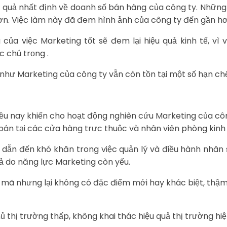
iệu quả nhất định về doanh số bán hàng của công ty. Nh
hơn. Việc làm này đã đem hình ảnh của công ty đến gần h
của việc Marketing tốt sẽ đem lại hiệu quả kinh tế, vì
 chú trọng .
 như Marketing của công ty vẫn còn tồn tại một số hạn ch
ều nay khiến cho hoạt động nghiên cứu Marketing của côn
bán tại các cửa hàng trực thuộc và nhân viên phòng kinh
y dẫn đến khó khăn trong việc quản lý và điều hành nhân 
uả do năng lực Marketing còn yếu.
 mã nhưng lại không có đặc điểm mới hay khác biệt, thậ
hị trường thấp, không khai thác hiệu quả thị trường hiện