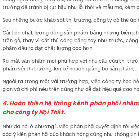
trường để tránh bị tụt hậu như lỗi thời về mẫu mã, kém c
Sau những bước khảo sát thị trường, công ty có thể áp
Cải tiến chất lượng dòng sản phẩm bằng những biện phá
trần gỗ, thay vì cắt thủ công bằng tay như trước, côn
phẩm đầu ra đạt chất lượng cao hơn.
Ra mắt sản phẩm mới phù hợp với nhu cầu của thị trườn
phẩm với thị trường, lên kế hoạch quảng bá sản phẩm,…
Ngoài ra trong một vài trường hợp, việc công ty học hỏ
gian và chi phí nêu trên cũng như dễ đạt hiệu quả cao h
4. Hoàn thiện hệ thống kênh phân phối nhằ
cho công ty Nội Thất.
Như đã nói ở chương 1, việc phân phối quyết định tới vi
các ý kiến phản hồi của khách hàng cũng như thông tin t