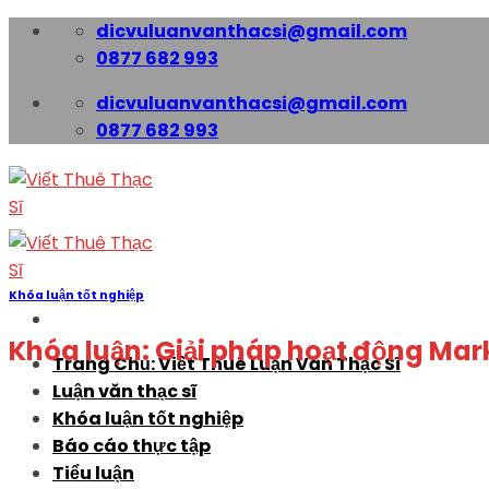
Skip
dicvuluanvanthacsi@gmail.com
to
0877 682 993
content
dicvuluanvanthacsi@gmail.com
0877 682 993
Khóa luận tốt nghiệp
Khóa luận: Giải pháp hoạt động Mar
Trang Chủ: Viết Thuê Luận Văn Thạc Sĩ
Luận văn thạc sĩ
Khóa luận tốt nghiệp
Báo cáo thực tập
Tiểu luận