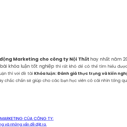
t động Marketing cho công ty Nội Thất
hay nhất năm 2
ài khóa luận tốt nghiệp
thì rất khó để có thể tìm hiểu đượ
ận thì với đề tài
Khóa luận: Đánh giá thực trạng và kiến nghị
ây chắc chắn sẽ giúp cho các bạn học viên có cái nhìn tổng qu
À MARKETING CỦA CÔNG TY:
ing và những vấn đề đặt ra.