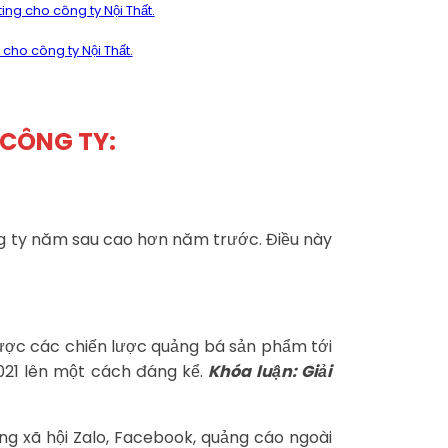
ing cho công ty Nội Thất.
cho công ty Nội Thất.
 CÔNG TY:
ng ty năm sau cao hơn năm trước. Điều này
ược các chiến lược quảng bá sản phẩm tới
021 lên một cách đáng kể.
Khóa luận: Giải
ng xã hội Zalo, Facebook, quảng cáo ngoài