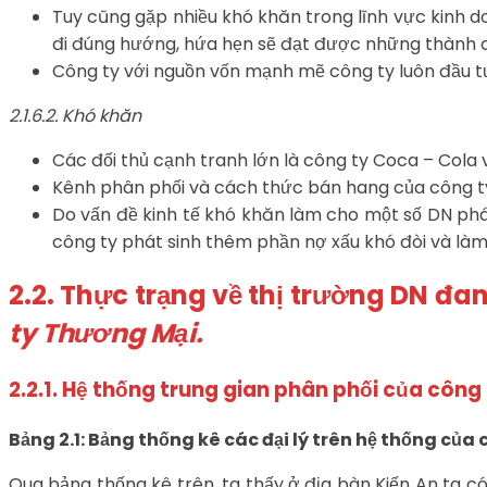
Tuy cũng gặp nhiều khó khăn trong lĩnh vực kinh d
đi đúng hướng, hứa hẹn sẽ đạt được những thành c
Công ty với nguồn vốn mạnh mẽ công ty luôn đầu tư 
2.1.6.2. Khó khăn
Các đối thủ cạnh tranh lớn là công ty Coca – Cola 
Kênh phân phối và cách thức bán hang của công ty
Do vấn đề kinh tế khó khăn làm cho một số DN phá
công ty phát sinh thêm phần nợ xấu khó đòi và là
2.2. Thực trạng về thị trường DN đ
ty Thương Mại.
2.2.1. Hệ thống trung gian phân phối của công
Bảng 2.1: Bảng thống kê các đại lý trên hệ thống của 
Qua bảng thống kê trên, ta thấy ở địa bàn Kiến An ta có