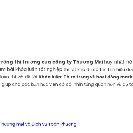
ở rộng thị trường của công ty Thương Mại
hay nhất nă
m bài khóa luận tốt nghiệp
thì rất khó để có thể tìm hiểu đư
uận thì với đề tài
Khóa luận: Thực trạng về hoạt động mark
 giúp cho các bạn học viên có cái nhìn tổng quan hơn về đề tà
HH Thương mại và Dịch vụ Toàn Phượng