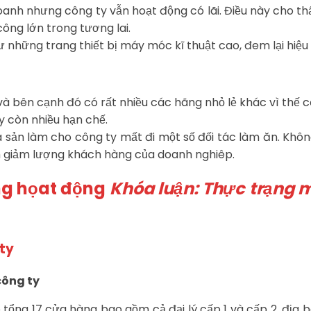
oanh nhưng công ty vẫn hoạt động có lãi. Điều này cho t
ông lớn trong tương lai.
những trang thiết bị máy móc kĩ thuật cao, đem lại hiệu 
và bên cạnh đó có rất nhiều các hãng nhỏ lẻ khác vì thế c
 còn nhiều hạn chế.
 sản làm cho công ty mất đi một số đối tác làm ăn. Khô
m giảm lượng khách hàng của doanh nghiêp.
ang họat động
Khóa luận: Thực trạng 
 ty
công ty
 tổng 17 cửa hàng bao gồm cả đại lý cấp 1 và cấp 2, địa b