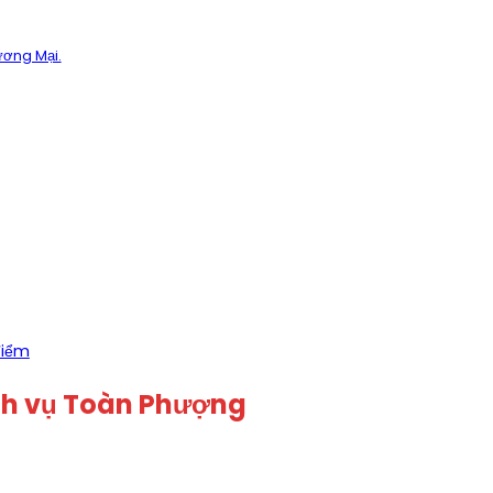
ương Mại.
điểm
ịch vụ Toàn Phượng