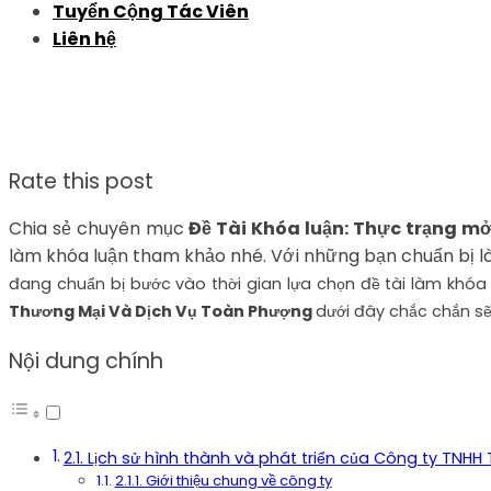
Tuyển Cộng Tác Viên
Liên hệ
Rate this post
Chia sẻ chuyên mục
Đề Tài Khóa luận: Thực trạng m
làm khóa luận tham khảo nhé. Với những bạn chuẩn bị là
đang chuẩn bị bước vào thời gian lựa chọn đề tài làm khóa l
Thương Mại Và Dịch Vụ Toàn Phượng
dưới đây chắc chắn sẽ
Nội dung chính
2.1. Lịch sử hình thành và phát triển của Công ty TN
2.1.1. Giới thiệu chung về công ty