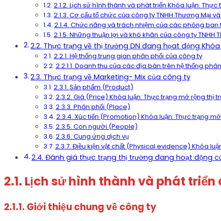
2.1.2. Lịch sử hình thành và phát triển Khóa luận: Thự
2.1.3. Cơ cấu tổ chức của công ty TNHH Thương Mại v
2.1.4. Chức năng và trách nhiệm của các phòng ban t
2.1.5. Những thuận lợi và khó khăn của công ty TNHH
2.2. Thực trạng về thị trường DN đang họat động Khóa
2.2.1. Hệ thống trung gian phân phối của công ty
2.2.1.1. Doanh thu của các địa bàn trên hệ thống phâ
2.3. Thực trạng về Marketing- Mix của công ty
2.3.1. Sản phẩm (Product)
2.3.2. Giá (Price) Khóa luận: Thực trạng mở rộng thị
2.3.3. Phân phối (Place)
2.3.4. Xúc tiến (Promotion) Khóa luận: Thực trạng mở
2.3.5. Con người (People)
2.3.6. Cung ứng dịch vụ
2.3.7. Điều kiện vật chất (Physical evidence) Khóa lu
2.4. Đánh giá thực trạng thị trường đang hoạt động
2.1. Lịch sử hình thành và phát tr
2.1.1. Giới thiệu chung về công ty