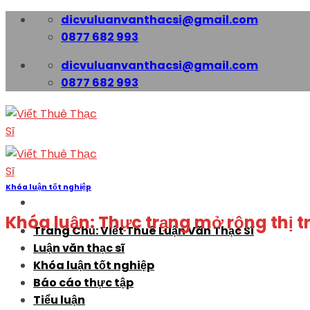
Skip
dicvuluanvanthacsi@gmail.com
to
0877 682 993
content
dicvuluanvanthacsi@gmail.com
0877 682 993
Khóa luận tốt nghiệp
Khóa luận: Thực trạng mở rộng thị 
Trang Chủ: Viết Thuê Luận Văn Thạc Sĩ
Luận văn thạc sĩ
Khóa luận tốt nghiệp
Báo cáo thực tập
Tiểu luận