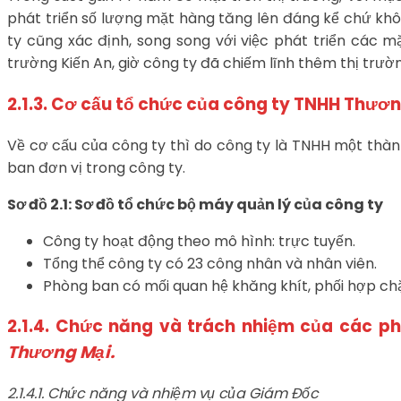
phát triển số lượng mặt hàng tăng lên đáng kể chứ khô
ty cũng xác định, song song với việc phát triển các mặ
trường Kiến An, giờ công ty đã chiếm lĩnh thêm thị trườ
2.1.3. Cơ cấu tổ chức của công ty TNHH Thươ
Về cơ cấu của công ty thì do công ty là TNHH một thành
ban đơn vị trong công ty.
Sơ đồ 2.1: Sơ đồ tổ chức bộ máy quản lý của công ty
Công ty hoạt động theo mô hình: trực tuyến.
Tổng thể công ty có 23 công nhân và nhân viên.
Phòng ban có mối quan hệ khăng khít, phối hợp chặt
2.1.4. Chức năng và trách nhiệm của các p
Thương Mại.
2.1.4.1. Chức năng và nhiệm vụ của Giám Đốc