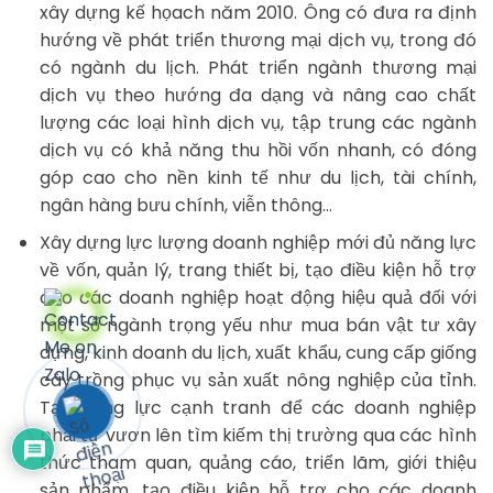
xây dựng kế họach năm 2010. Ông có đưa ra định
hướng về phát triển thương mại dịch vụ, trong đó
có ngành du lịch. Phát triển ngành thương mại
dịch vụ theo hướng đa dạng và nâng cao chất
lượng các loại hình dịch vụ, tập trung các ngành
dịch vụ có khả năng thu hồi vốn nhanh, có đóng
góp cao cho nền kinh tế như du lịch, tài chính,
ngân hàng bưu chính, viễn thông…
Xây dựng lực lượng doanh nghiệp mới đủ năng lực
về vốn, quản lý, trang thiết bị, tạo điều kiện hỗ trợ
cho các doanh nghiệp hoạt động hiệu quả đối với
một số ngành trọng yếu như mua bán vật tư xây
dựng, kinh doanh du lịch, xuất khẩu, cung cấp giống
cây trồng phục vụ sản xuất nông nghiệp của tỉnh.
Tạo động lực cạnh tranh để các doanh nghiệp
phải tự vươn lên tìm kiếm thị trường qua các hình
thức tham quan, quảng cáo, triển lãm, giới thiệu
sản phẩm, tạo điều kiện hỗ trợ cho các doanh