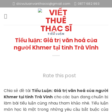
Skip
dicvuluanvanthacsi@gmail.com
0877 682 993
to
content
TIỂU LUẬN
Tiểu luận: Giá trị văn hoá của
người Khmer tại tỉnh Trà Vinh
Rate this post
Chia sẻ đề tài
Tiểu Luận: Giá trị văn hoá của người
Khmer tại tỉnh Trà Vinh
cho các bạn đang chuẩn bị
làm bài tiểu luận cùng nhau tham khảo nhé. Tiểu luận
môn học là một trong những yêu cầu bắt buộc của