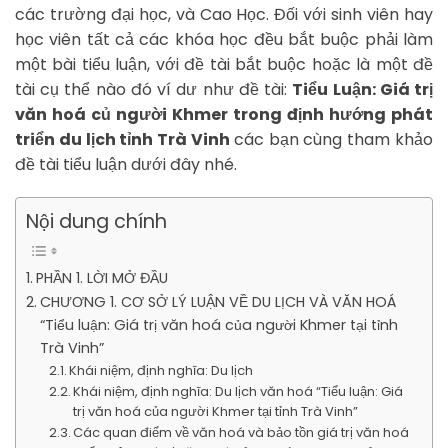
các trường đại học, và Cao Học. Đối với sinh viên hay
học viên tất cả các khóa học đều bắt buộc phải làm
một bài tiểu luận, với đề tài bắt buộc hoặc là một đề
tài cụ thể nào đó ví dư như đề tài:
Tiểu Luận: Giá trị
văn hoá củ người Khmer trong định hướng phát
triển du lịch tỉnh Trà Vinh
các bạn cùng tham khảo
đề tài tiểu luận dưới đây nhé.
Nội dung chính
PHẦN 1. LỜI MỞ ĐẦU
CHƯƠNG 1. CƠ SỞ LÝ LUẬN VỀ DU LỊCH VÀ VĂN HOÁ
“Tiểu luận: Giá trị văn hoá của người Khmer tại tỉnh
Trà Vinh”
Khái niệm, định nghĩa: Du lịch
Khái niệm, định nghĩa: Du lịch văn hoá “Tiểu luận: Giá
trị văn hoá của người Khmer tại tỉnh Trà Vinh”
Các quan điểm về văn hoá và bảo tồn giá trị văn hoá