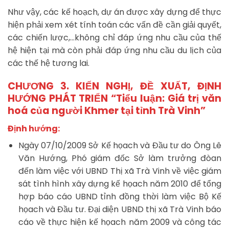
Như vậy, các kế hoạch, dự án được xây dựng để thực
hiện phải xem xét tính toán các vấn đề cần giải quyết,
các chiến lược,…không chỉ đáp ứng nhu cầu của thế
hệ hiện tại mà còn phải đáp ứng nhu cầu du lịch của
các thế hệ tương lai.
CHƯƠNG 3. KIẾN NGHỊ, ĐỀ XUẤT, ĐỊNH
HƯỚNG PHÁT TRIỂN “Tiểu luận: Giá trị văn
hoá của người Khmer tại tỉnh Trà Vinh”
Định hướng:
Ngày 07/10/2009 Sở Kế họach và Đầu tư do Ông Lê
Văn Hướng, Phó giám đốc Sở làm trưởng đòan
đến làm việc với UBND Thị xã Trà Vinh về việc giám
sát tình hình xây dựng kế họach năm 2010 để tổng
hợp báo cáo UBND tỉnh đồng thời làm việc Bộ Kế
họach và Đầu tư. Đại diện UBND thị xã Trà Vinh báo
cáo về thực hiện kế họach năm 2009 và công tác