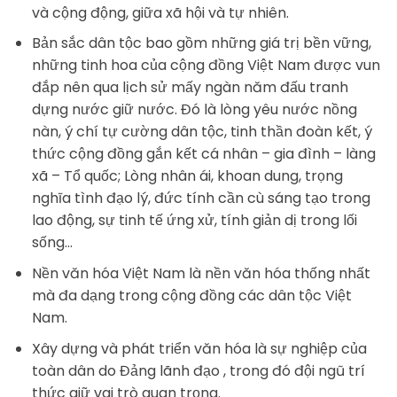
và cộng động, giữa xã hội và tự nhiên.
Bản sắc dân tộc bao gồm những giá trị bền vững,
những tinh hoa của cộng đồng Việt Nam được vun
đắp nên qua lịch sử mấy ngàn năm đấu tranh
dựng nước giữ nước. Đó là lòng yêu nước nồng
nàn, ý chí tự cường dân tộc, tinh thần đoàn kết, ý
thức cộng đồng gắn kết cá nhân – gia đình – làng
xã – Tổ quốc; Lòng nhân ái, khoan dung, trọng
nghĩa tình đạo lý, đức tính cần cù sáng tạo trong
lao động, sự tinh tế ứng xử, tính giản dị trong lối
sống…
Nền văn hóa Việt Nam là nền văn hóa thống nhất
mà đa dạng trong cộng đồng các dân tộc Việt
Nam.
Xây dựng và phát triển văn hóa là sự nghiệp của
toàn dân do Đảng lãnh đạo , trong đó đội ngũ trí
thức giữ vai trò quan trọng.