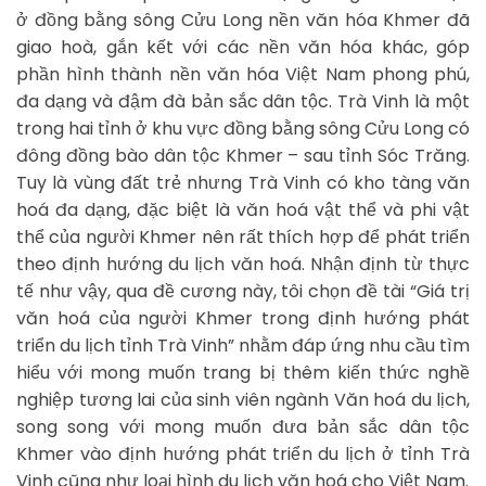
ở đồng bằng sông Cửu Long nền văn hóa Khmer đã
giao hoà, gắn kết với các nền văn hóa khác, góp
phần hình thành nền văn hóa Việt Nam phong phú,
đa dạng và đậm đà bản sắc dân tộc. Trà Vinh là một
trong hai tỉnh ở khu vực đồng bằng sông Cửu Long có
đông đồng bào dân tộc Khmer – sau tỉnh Sóc Trăng.
Tuy là vùng đất trẻ nhưng Trà Vinh có kho tàng văn
hoá đa dạng, đặc biệt là văn hoá vật thể và phi vật
thể của người Khmer nên rất thích hợp để phát triển
theo định hướng du lịch văn hoá. Nhận định từ thực
tế như vậy, qua đề cương này, tôi chọn đề tài “Giá trị
văn hoá của người Khmer trong định hướng phát
triển du lịch tỉnh Trà Vinh” nhằm đáp ứng nhu cầu tìm
hiểu với mong muốn trang bị thêm kiến thức nghề
nghiệp tương lai của sinh viên ngành Văn hoá du lịch,
song song với mong muốn đưa bản sắc dân tộc
Khmer vào định hướng phát triển du lịch ở tỉnh Trà
Vinh cũng như loại hình du lịch văn hoá cho Việt Nam.