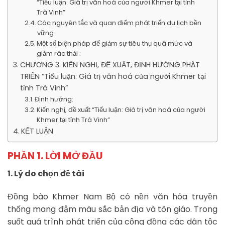
“Tiểu luận: Giá trị văn hoá của người Khmer tại tỉnh
Trà Vinh”
Các nguyên tắc và quan điểm phát triển du lịch bền
vững
Một số biện pháp để giảm sự tiêu thụ quá mức và
giảm rác thải :
CHƯƠNG 3. KIẾN NGHỊ, ĐỀ XUẤT, ĐỊNH HƯỚNG PHÁT
TRIỂN “Tiểu luận: Giá trị văn hoá của người Khmer tại
tỉnh Trà Vinh”
Định hướng:
Kiến nghị, đề xuất “Tiểu luận: Giá trị văn hoá của người
Khmer tại tỉnh Trà Vinh”
KẾT LUẬN
PHẦN 1. LỜI MỞ ĐẦU
1. Lý do chọn đề tài
Đồng bào Khmer Nam Bộ có nền văn hóa truyền
thống mang đậm màu sắc bản địa và tôn giáo. Trong
suốt quá trình phát triển của cộng đồng các dân tộc