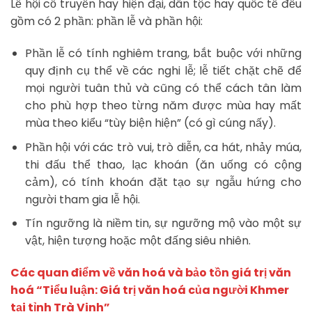
Lễ hội cổ truyền hay hiện đại, dân tộc hay quốc tế đều
gồm có 2 phần: phần lễ và phần hội:
Phần lễ có tính nghiêm trang, bắt buộc với những
quy định cụ thể về các nghi lễ; lễ tiết chặt chẽ để
mọi người tuân thủ và cũng có thể cách tân làm
cho phù hợp theo từng năm được mùa hay mất
mùa theo kiểu “tùy biện hiện” (có gì cúng nấy).
Phần hội với các trò vui, trò diễn, ca hát, nhảy múa,
thi đấu thể thao, lạc khoán (ăn uống có cộng
cảm), có tính khoán đặt tạo sự ngẫu hứng cho
người tham gia lễ hội.
Tín ngưỡng là niềm tin, sự ngưỡng mộ vào một sự
vật, hiện tượng hoặc một đấng siêu nhiên.
Các quan điểm về văn hoá và bảo tồn giá trị văn
hoá “Tiểu luận: Giá trị văn hoá của người Khmer
tại tỉnh Trà Vinh”