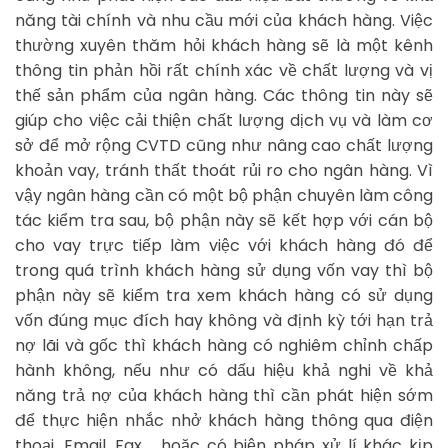
năng tài chính và nhu cầu mới của khách hàng. Việc
thường xuyên thăm hỏi khách hàng sẽ là một kênh
thông tin phản hồi rất chính xác về chất lượng và vị
thế sản phẩm của ngân hàng. Các thông tin này sẽ
giúp cho việc cải thiện chất lượng dịch vụ và làm cơ
sở để mở rộng CVTD cũng như nâng cao chất lượng
khoản vay, tránh thất thoát rủi ro cho ngân hàng. Vì
vậy ngân hàng cần có một bộ phận chuyên làm công
tác kiểm tra sau, bộ phận này sẽ kết hợp với cán bộ
cho vay trực tiếp làm việc với khách hàng đó để
trong quá trình khách hàng sử dụng vốn vay thì bộ
phận này sẽ kiểm tra xem khách hàng có sử dụng
vốn đúng mục đích hay không và định kỳ tới hạn trả
nợ lãi và gốc thì khách hàng có nghiêm chỉnh chấp
hành không, nếu như có dấu hiệu khả nghi về khả
năng trả nợ của khách hàng thì cần phát hiện sớm
để thực hiện nhắc nhở khách hàng thông qua điện
thoại, Email, Fax,… hoặc có biện pháp xử lí khác kịp