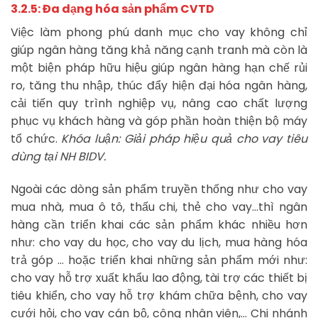
3.2.5: Đa dạng hóa sản phẩm CVTD
Việc làm phong phú danh mục cho vay không chỉ
giúp ngân hàng tăng khả năng cạnh tranh mà còn là
một biện pháp hữu hiệu giúp ngân hàng hạn chế rủi
ro, tăng thu nhập, thúc đẩy hiện đại hóa ngân hàng,
cải tiến quy trình nghiệp vụ, nâng cao chất lượng
phục vụ khách hàng và góp phần hoàn thiện bộ máy
tổ chức.
Khóa luận: Giải pháp hiệu quả cho vay tiêu
dùng tại NH BIDV.
Ngoài các dòng sản phẩm truyền thống như cho vay
mua nhà, mua ô tô, thấu chi, thẻ cho vay…thì ngân
hàng cần triển khai các sản phẩm khác nhiều hơn
như: cho vay du học, cho vay du lịch, mua hàng hóa
trả góp … hoặc triển khai những sản phẩm mới như:
cho vay hỗ trợ xuất khẩu lao động, tài trợ các thiết bị
tiêu khiển, cho vay hỗ trợ khám chữa bệnh, cho vay
cưới hỏi, cho vay cán bộ, công nhân viên,… Chi nhánh