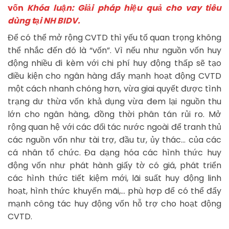
vốn
Khóa luận: Giải pháp hiệu quả cho vay tiêu
dùng tại NH BIDV.
Để có thể mở rộng CVTD thì yếu tố quan trọng không
thể nhắc đến đó là “vốn”. Vì nếu như nguồn vốn huy
động nhiều đi kèm với chi phí huy động thấp sẽ tạo
điều kiện cho ngân hàng đẩy mạnh hoạt động CVTD
một cách nhanh chóng hơn, vừa giai quyết được tình
trạng dư thừa vốn khả dụng vừa đem lại nguồn thu
lớn cho ngân hàng, đồng thời phân tán rủi ro. Mở
rộng quan hệ với các đối tác nước ngoài để tranh thủ
các nguồn vốn như tài trợ, đầu tư, ủy thác… của các
cá nhân tổ chức. Đa dạng hóa các hình thức huy
động vốn như phát hành giấy tờ có giá, phát triển
các hình thức tiết kiệm mới, lãi suất huy động linh
hoạt, hình thức khuyến mãi,… phù hợp để có thể đẩy
mạnh công tác huy động vốn hỗ trợ cho hoạt động
CVTD.