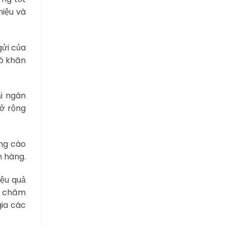
iệu và
gửi của
hó khăn
ại ngân
mở rộng
ảng cáo
h hàng.
iệu quả
ng chăm
gia các