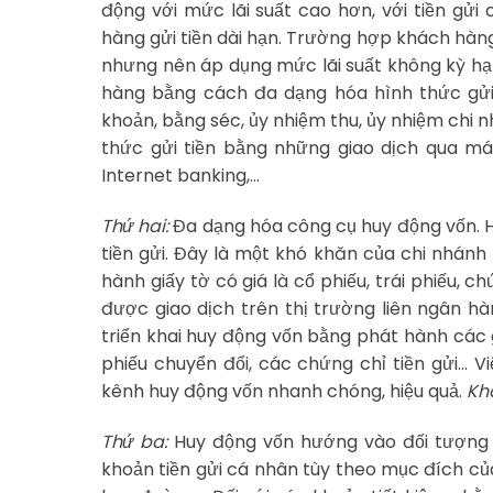
động với mức lãi suất cao hơn, với tiền gửi
hàng gửi tiền dài hạn. Trường hợp khách hàn
nhưng nên áp dụng mức lãi suất không kỳ hạ
hàng bằng cách đa dạng hóa hình thức gửi 
khoản, bằng séc, ủy nhiệm thu, ủy nhiệm chi 
thức gửi tiền bằng những giao dịch qua má
Internet banking,…
Thứ hai:
Đa dạng hóa công cụ huy động vốn. Hi
tiền gửi. Đây là một khó khăn của chi nhánh
hành giấy tờ có giá là cổ phiếu, trái phiếu, c
được giao dịch trên thị trường liên ngân hà
triển khai huy động vốn bằng phát hành các g
phiếu chuyển đổi, các chứng chỉ tiền gửi… 
kênh huy động vốn nhanh chóng, hiệu quả.
Kh
Thứ ba:
Huy động vốn hướng vào đối tượng 
khoản tiền gửi cá nhân tùy theo mục đích của