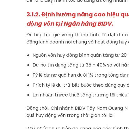
đề ra là đẩy mạnh tốc độ tăng trưởng nhanh 
3.1.2. Định hướng nâng cao hiệu q
động vốn tại Ngân hàng BIDV.
Để tiếp tục giữ vững thành tích đã đạt đượ
động kinh doanh nói chung và hoạt động huy độ
Nguồn vốn huy động bình quân tăng từ 20 
Dư nợ tín dụng tăng từ 35 – 40% so với nă
Tỷ lệ dư nợ quá hạn dưới 1% trong tổng dư 
Trích tỷ lệ dự trữ bắt buộc theo đúng quy đ
Lợi nhuận trước thuế tăng trưởng tối thiểu
Đồng thời, Chi nhánh BIDV Tây Nam Quảng Ni
quả huy động vốn trong thời gian tới là:
Thứ nhất:
Thực hiện đa dạng hóa các hình thứ