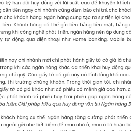
 có kỳ hạn dài huy động với lãi suất cao để khuyến khíc
g cần tiền ngay chi nhánh cũng đảm bảo chi trả cho khá
n cho khách hàng. Ngân hàng cũng tạo ra sự tiện lợi ch
tiền. Khách hàng có thể gửi tiền bằng tiền mặt, bằng 
nhưng khi công nghệ phát triển, ngân hàng nên áp dụng c
y tự động, qua điện thoại như Home banking, Mobile ba
ện nay chi nhánh mới chỉ phát hành giấy tờ có giá là ch
 trong khi các ngân hàng khác đã triển khai huy động q
hứng chỉ quỹ. Các giấy tờ có giá này có tính lỏng khá cao,
ng, thị trường chứng khoán. Trong thời gian tới, chi nh
iấy tờ có giá khác như: cổ phiếu có mệnh giá cao hơn, c
Việc phát hành cổ phiếu hay trái phiếu giúp ngân hàng 
óa luận: Giải pháp hiệu quả huy động vốn tại Ngân hàng B
khách hàng cụ thể. Ngân hàng tăng cường phát triển c
 người gửi như tiết kiệm để mua nhà ở, mua ô tô hoặc ti