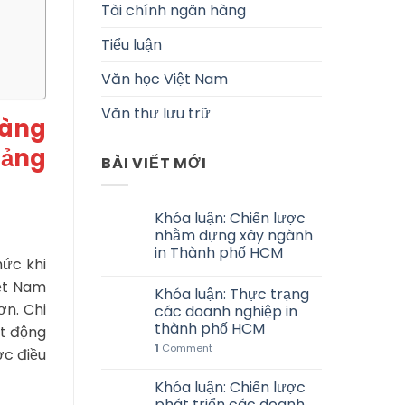
Tài chính ngân hàng
Tiểu luận
Văn học Việt Nam
Văn thư lưu trữ
hàng
uảng
BÀI VIẾT MỚI
Khóa luận: Chiến lược
nhằm dựng xây ngành
in Thành phố HCM
hức khi
iệt Nam
Khóa luận: Thực trạng
ơn. Chi
các doanh nghiệp in
thành phố HCM
ạt động
1
Comment
ợc điều
Khóa luận: Chiến lược
phát triển các doanh