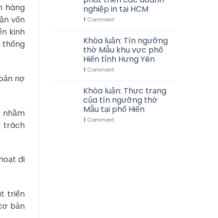
h hàng
nghiệp in tại HCM
hận vốn
1
Comment
ển kinh
Khóa luận: Tín ngưỡng
n thống
thờ Mẫu khu vực phố
Hiến tỉnh Hưng Yên
1
Comment
hoản nợ
Khóa luận: Thực trạng
của tín ngưỡng thờ
Mẫu tại phố Hiến
ể nhằm
1
Comment
n trách
hoạt đi
t triển
cơ bản