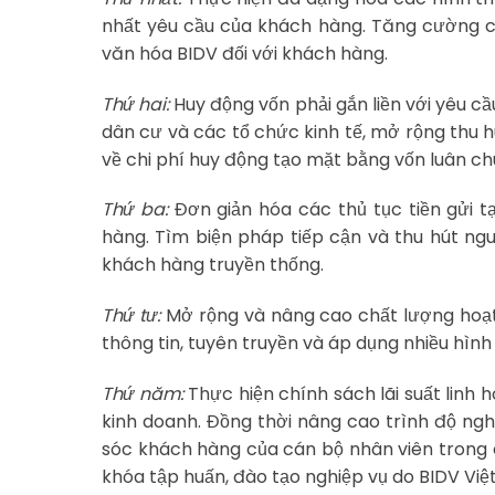
nhất yêu cầu của khách hàng. Tăng cường c
văn hóa BIDV đối với khách hàng.
Thứ hai:
Huy động vốn phải gắn liền với yêu cầ
dân cư và các tổ chức kinh tế, mở rộng thu 
về chi phí huy động tạo mặt bằng vốn luân c
Thứ ba:
Đơn giản hóa các thủ tục tiền gửi t
hàng. Tìm biện pháp tiếp cận và thu hút ngu
khách hàng truyền thống.
Thứ tư:
Mở rộng và nâng cao chất lượng hoạt
thông tin, tuyên truyền và áp dụng nhiều hìn
Thứ năm:
Thực hiện chính sách lãi suất linh
kinh doanh. Đồng thời nâng cao trình độ ng
sóc khách hàng của cán bộ nhân viên trong 
khóa tập huấn, đào tạo nghiệp vụ do BIDV Vi