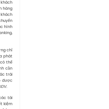
h khách
ch hàng
o khách
chuyển
ác hình
nking,
ứng chỉ
ua phát
 có thể
ánh cần
ác trái
có được
IDV.
ác tài
ết kiệm