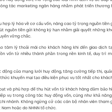
ông tác marketing ngân hàng nhằm phát triển thương h
u hợp lý hóa về cơ cấu vốn, nâng cao tỷ trọng nguồn tiền 
hút nguồn tiền gửi không kỳ hạn nhằm giải quyết những k
huyển vững chắc.
ạo tâm lý thoải mái cho khách hàng khi đến giao dịch t
ồn vốn từ nhiều thành phần trong nền kinh tế, duy trì 
 động của mạng lưới huy động, tăng cường tiếp thị, qu
h thức khuyến mại tạo điều kiện phục vụ tốt nhất cho khác
 hoạt và phù hợp để thu hút vốn từ khách hàng đảm bảo h
hiệp vụ trong công tác huy động vốn, cũng như khả nă
chi nhánh. Không ngừng cử các cán bộ nhân viên tham 
ệt Nam hoặc do NHNN tổ chức.