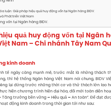
ảng Ninh
óa luận: Giải pháp hiệu quả huy động vốn tại Ngân hàng BIDV.
và Phát triển Việt Nam
ộng vốn tại Ngân hàng BIDV.
 hiệu quả huy động vốn tại Ngân 
n Việt Nam – Chi nhánh Tây Nam Q
ộng kinh doanh
kinh tế ngày càng mạnh mẽ, trước mắt là những thách t
àng, thì hệ thống Ngân hàng Việt Nam nói chung, BIDV V
êng lại đứng trước những thời cơ và thử thách lớn lao h
c hiện chương trình hiện đại hóa, đổi mới toàn diện ho
–
Tăng trưởng bền vững
–
Hiệu quả
–
An toàn”. Để đạt đư
hoạt động kinh doanh trong thời gian tới như sau: