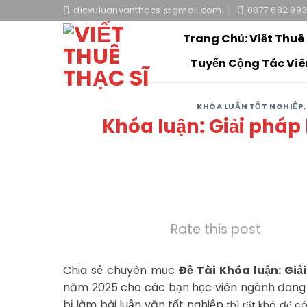
Skip
dicvuluanvanthacsi@gmail.com
0877 682 99
to
Trang Chủ: Viết Thuê
content
Tuyển Cộng Tác Viê
KHÓA LUẬN TỐT NGHIỆP
Khóa luận: Giải pháp
Rate this post
Chia sẻ chuyên mục
Đề Tài Khóa luận: Gi
năm 2025 cho các bạn học viên ngành đang 
bị làm bài luận văn tốt nghiệp
thì rất khó để c