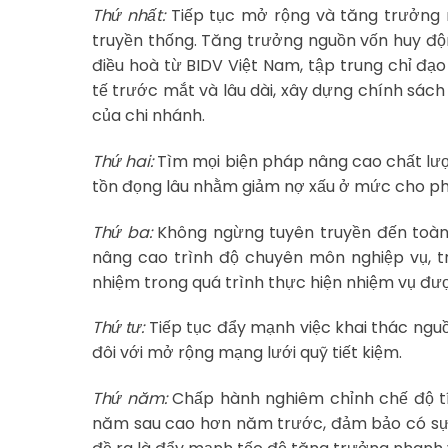
Thứ nhất:
Tiếp tục mở rộng và tăng trưởng n
truyền thống. Tăng trưởng nguồn vốn huy động
điều hoà từ BIDV Việt Nam, tập trung chỉ đạo
tế trước mắt và lâu dài, xây dựng chính sác
của chi nhánh.
Thứ hai:
Tìm mọi biện pháp nâng cao chất lượng
tồn đọng lâu nhằm giảm nợ xấu ở mức cho ph
Thứ ba:
Không ngừng tuyên truyền đến toàn 
nâng cao trình độ chuyên môn nghiệp vụ, tr
nhiệm trong quá trình thực hiện nhiệm vụ đượ
Thứ tư:
Tiếp tục đẩy mạnh việc khai thác nguồn
đôi với mở rộng mạng lưới quỹ tiết kiệm.
Thứ năm:
Chấp hành nghiêm chỉnh chế độ tín
năm sau cao hơn năm trước, đảm bảo có sự 