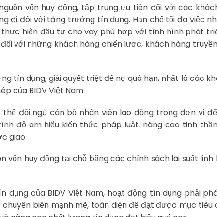
guồn vốn huy động, tập trung ưu tiên đối với các khác
 đi đôi với tăng trưởng tín dụng. Hạn chế tối đa việc n
 thực hiện đầu tư cho vay phù hợp với tình hình phát tri
h đối với những khách hàng chiến lược, khách hàng truyề
 tín dụng, giải quyết triệt để nợ quá hạn, nhất là các k
ép của BIDV Việt Nam.
thể đội ngũ cán bộ nhân viên lao động trong đơn vị đ
ình độ am hiểu kiến thức pháp luật, nâng cao tinh thầ
c giao.
 vốn huy động tại chỗ bằng các chính sách lãi suất linh 
 dụng của BIDV Việt Nam, hoạt động tín dụng phải phá
chuyển biến mạnh mẽ, toàn diện để đạt được mục tiêu 