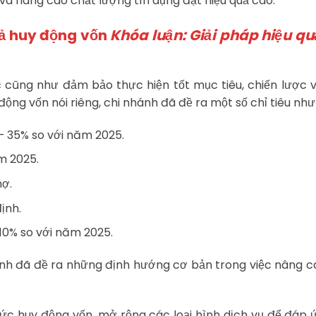
và nâng cao chất lượng tín dụng đạt hiệu quả cao.
uả huy động vốn
Khóa luận: Giải pháp hiệu qu
c cũng như đảm bảo thực hiện tốt mục tiêu, chiến lược 
ng vốn nói riêng, chi nhánh đã đề ra một số chỉ tiêu như
– 35% so với năm 2025.
m 2025.
nợ.
ịnh.
 10% so với năm 2025.
nh đã đề ra những định hướng cơ bản trong việc nâng c
c huy động vốn, mở rộng các loại hình dịch vụ để đáp 