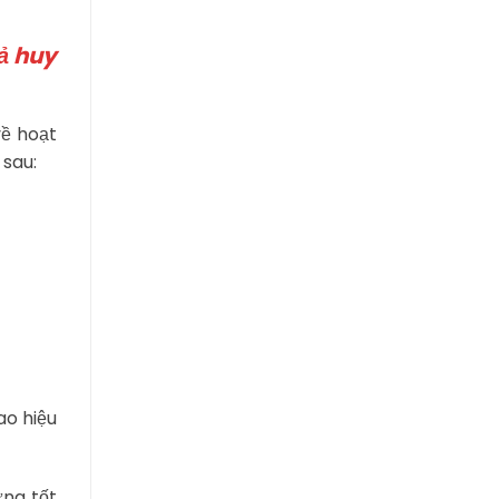
ả huy
về hoạt
 sau:
ao hiệu
ứng tốt