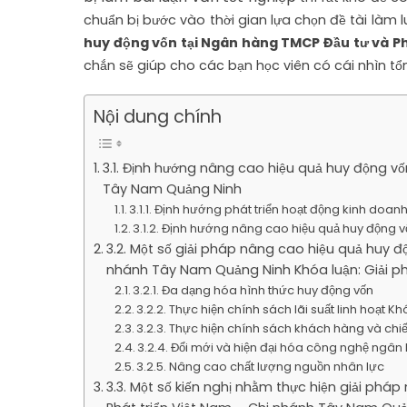
chuẩn bị bước vào thời gian lựa chọn đề tài làm l
huy động vốn tại Ngân hàng TMCP Đầu tư và P
chắn sẽ giúp cho các bạn học viên có cái nhìn tổ
Nội dung chính
3.1. Định hướng nâng cao hiệu quả huy động v
Tây Nam Quảng Ninh
3.1.1. Định hướng phát triển hoạt động kinh doan
3.1.2. Định hướng nâng cao hiệu quả huy động v
3.2. Một số giải pháp nâng cao hiệu quả huy đ
nhánh Tây Nam Quảng Ninh Khóa luận: Giải ph
3.2.1. Đa dạng hóa hình thức huy động vốn
3.2.2. Thực hiện chính sách lãi suất linh hoạt 
3.2.3. Thực hiện chính sách khách hàng và chi
3.2.4. Đổi mới và hiện đại hóa công nghệ ngân
3.2.5. Nâng cao chất lượng nguồn nhân lực
3.3. Một số kiến nghị nhằm thực hiện giải ph