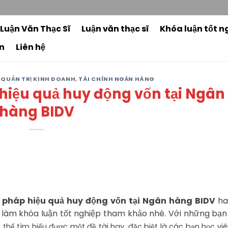
3
 Luận Văn Thạc Sĩ
Luận văn thạc sĩ
Khóa luận tốt n
n
Liên hệ
,
QUẢN TRỊ KINH DOANH
,
TÀI CHÍNH NGÂN HÀNG
 hiệu quả huy động vốn tại Ngân
hàng BIDV
ải pháp hiệu quả huy động vốn tại Ngân hàng BIDV
ha
làm khóa luận tốt nghiệp tham khảo nhé. Với những bạn
ó thể tìm hiểu được một đề tài hay, đặc biệt là các bạn học vi