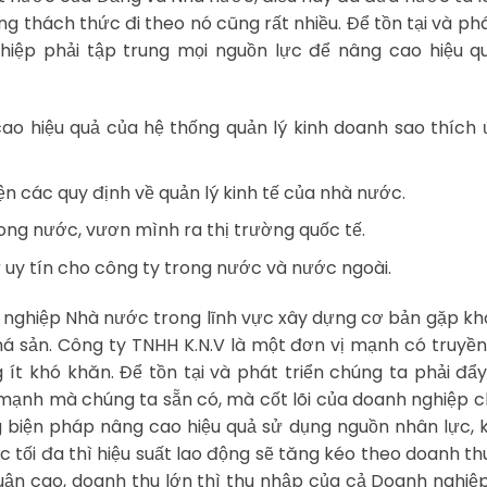
g thách thức đi theo nó cũng rất nhiều. Để tồn tại và phá
ệp phải tập trung mọi nguồn lực để nâng cao hiệu qu
ao hiệu quả của hệ thống quản lý kinh doanh sao thích
n các quy định về quản lý kinh tế của nhà nước.
rong nước, vươn mình ra thị trường quốc tế.
 uy tín cho công ty trong nước và nước ngoài.
N nghiệp Nhà nước trong lĩnh vực xây dựng cơ bản gặp k
á sản. Công ty TNHH K.N.V là một đơn vị mạnh có truyề
 ít khó khăn. Để tồn tại và phát triển chúng ta phải đ
mạnh mà chúng ta sẵn có, mà cốt lõi của doanh nghiệp c
 biện pháp nâng cao hiệu quả sử dụng nguồn nhân lực, k
 tối đa thì hiệu suất lao động sẽ tăng kéo theo doanh thu
huận cao, doanh thu lớn thì thu nhập của cả Doanh nghi