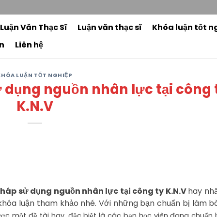
3
 Luận Văn Thạc Sĩ
Luận văn thạc sĩ
Khóa luận tốt n
n
Liên hệ
KHÓA LUẬN TỐT NGHIỆP
ử dụng nguồn nhân lực tại công 
K.N.V
 pháp sử dụng nguồn nhân lực tại công ty K.N.V
hay nh
hóa luận tham khảo nhé. Với những bạn chuẩn bị làm b
được một đề tài hay, đặc biệt là các bạn học viên đang chuẩn 