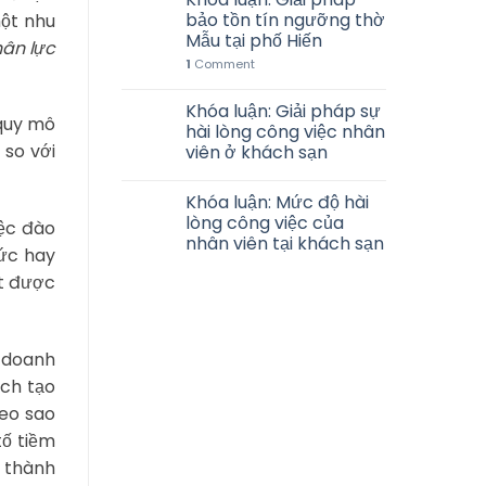
bảo tồn tín ngưỡng thờ
một nhu
Mẫu tại phố Hiến
hân lực
1
Comment
Khóa luận: Giải pháp sự
 quy mô
hài lòng công việc nhân
 so với
viên ở khách sạn
Khóa luận: Mức độ hài
lòng công việc của
iệc đào
nhân viên tại khách sạn
ức hay
út được
h doanh
ích tạo
heo sao
tố tiềm
 thành