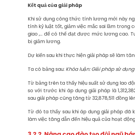
Kết quả của giải pháp
Khi sử dụng công thức tính lương mới này ng
tính kỷ luật tốt, giảm việc mắc sai lầm trong
giao ,… để có thể đạt được mức lương cao. Tu
bị giảm lương.
Dự kiến sau khi thực hiện giải pháp sẽ làm tă
Ta có bảng sau:
Khóa luận: Giải pháp sử dụng 
Từ bảng trên ta thấy hiệu suất sử dụng lao độ
so với trước khi áp dụng giải pháp là 1,312,38
sau giải pháp cũng tăng từ 32,878,511 đồng l
Từ đó ta thấy sau khi áp dụng giải pháp đã 
làm việc tăng dẫn đến hiệu quả của hoạt độn
3.2.2. Nâng cao đào tạo đội ngũ bá