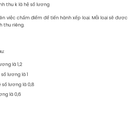
nh thu k là hệ số lương
ên việc chấm điểm để tiến hành xếp loại. Mỗi loại sẽ đượ
 thu riêng.
u:
ương là 1,2
số lương là 1
 số lương là 0,8
ơng là 0,6