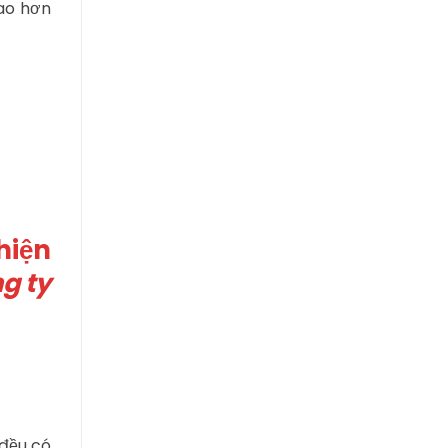
cao hơn
hiện
g ty
 đều có