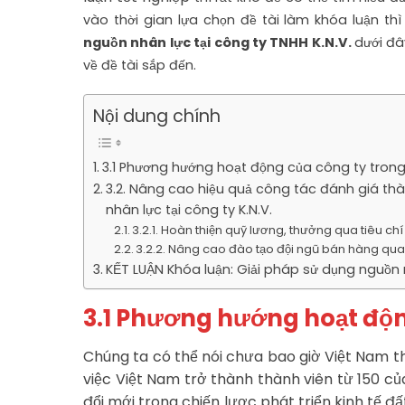
vào thời gian lựa chọn đề tài làm khóa luận thì
nguồn nhân lực tại công ty TNHH K.N.V.
dưới đâ
về đề tài sắp đến.
Nội dung chính
3.1 Phương hướng hoạt động của công ty trong 
3.2. Nâng cao hiệu quả công tác đánh giá thà
nhân lực tại công ty K.N.V.
3.2.1. Hoàn thiện quỹ lương, thưởng qua tiêu ch
3.2.2. Nâng cao đào tạo đội ngũ bán hàng qua 
KẾT LUẬN Khóa luận: Giải pháp sử dụng nguồn n
3.1 Phương hướng hoạt độn
Chúng ta có thể nói chưa bao giờ Việt Nam th
việc Việt Nam trở thành thành viên từ 150 c
đổi mới trong chiến lược phát triển kinh tế 