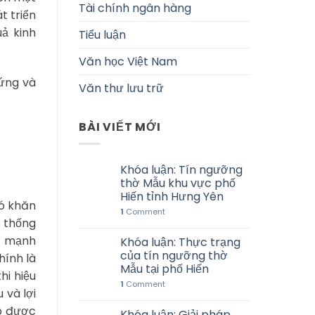
Tài chính ngân hàng
t triển
ả kinh
Tiểu luận
Văn học Việt Nam
 ứng và
Văn thư lưu trữ
BÀI VIẾT MỚI
Khóa luận: Tín ngưỡng
thờ Mẫu khu vực phố
Hiến tỉnh Hưng Yên
hó khăn
1
Comment
n thống
ẩy mạnh
Khóa luận: Thực trạng
của tín ngưỡng thờ
hính là
Mẫu tại phố Hiến
hi hiệu
1
Comment
 và lợi
ệp được
Khóa luận: Giải pháp