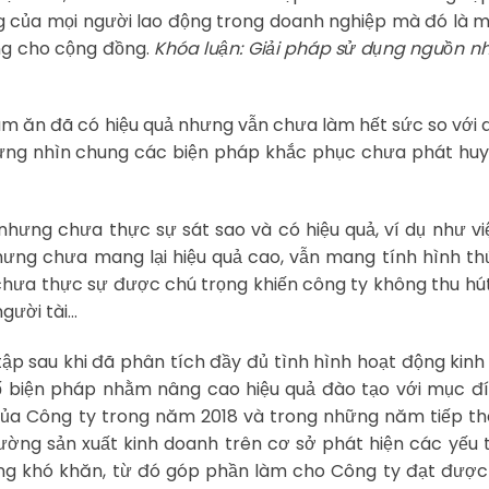
ng của mọi người lao động trong doanh nghiệp mà đó là 
ng cho cộng đồng.
Khóa luận: Giải pháp sử dụng nguồn n
àm ăn đã có hiệu quả nhưng vẫn chưa làm hết sức so với
ưng nhìn chung các biện pháp khắc phục chưa phát huy
nhưng chưa thực sự sát sao và có hiệu quả, ví dụ như v
ưng chưa mang lại hiệu quả cao, vẫn mang tính hình th
 chưa thực sự được chú trọng khiến công ty không thu h
gười tài…
ập sau khi đã phân tích đầy đủ tình hình hoạt động kin
ố biện pháp nhằm nâng cao hiệu quả đào tạo với mục đ
của Công ty trong năm 2018 và trong những năm tiếp t
rường sản xuất kinh doanh trên cơ sở phát hiện các yếu 
g khó khăn, từ đó góp phần làm cho Công ty đạt được