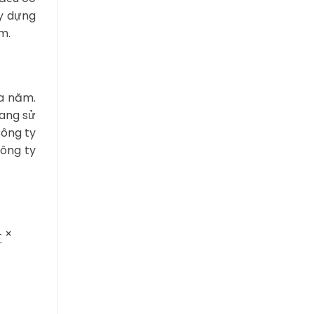
ây dựng
m.
ủa năm.
đang sử
Công ty
Công ty
×
∑