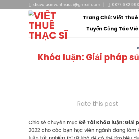
Skip
dicvuluanvanthacsi@gmail.com
0877 682 99
to
Trang Chủ: Viết Thuê
content
Tuyển Cộng Tác Viê
Khóa luận: Giải pháp s
Rate this post
Chia sẻ chuyên mục
Đề Tài Khóa luận: Giải
2022 cho các bạn học viên ngành đang làm k
luận tốt nghiệp
thì rất khó để có thể tìm hiểu 