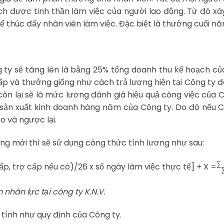
được tinh thần làm việc của người lao động. Từ đó x
ể thúc đẩy nhân viên làm việc. Đặc biệt là thưởng cuối nă
ty sẽ tăng lên là bằng 25% tổng doanh thu kế hoạch c
ấp và thưởng giống như cách trả lương hiện tại Công ty 
òn lại sẽ là mức lương đánh giá hiệu quả công việc của 
 sản xuất kinh doanh hàng năm của Công ty. Do đó nếu 
o và ngược lại.
ơng mới thì sẽ sử dụng công thức tính lương như sau:
∑
p, trợ cấp nếu có)/26 x số ngày làm việc thực tế] + X =
nhân lực tại công ty K.N.V.
tính như quy định của Công ty.