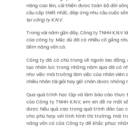
nâng cao lên, cải thiện được toàn bộ đời số
cầu cấp thiết nhất, đáp ứng nhu cầu cuộc số
tại công ty K.N.V.
Trong vài năm gần đây, Công ty TNHH K.N.V l
của công ty. Mặc dù đã có nhiều cố gắng nh
tiềm năng vốn có.
Công ty đã có chú trọng về người lao động, 
tạo nhân lực trong những năm qua đã có nh
như việc môi trường làm việc của nhân viên
nhiều nhân tài giỏi hay giữ chân được những n
Qua quá trình học tập và làm báo cáo thực t
của Công ty TNHH K.N.V, em xin đề ra một s
được hiệu quả cao trong quá trình đào tạo 
cho phù hợp với tình hình thị trường, môi t
năng vốn có của Công ty để khắc phục nhữn