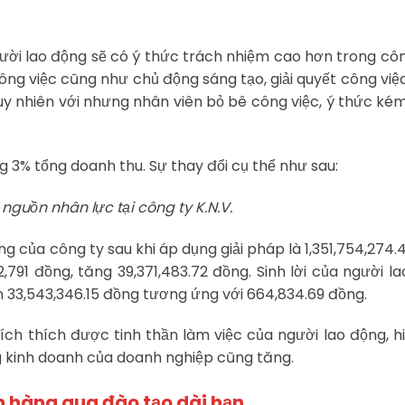
ười lao động sẽ có ý thức trách nhiệm cao hơn trong côn
 công việc cũng như chủ động sáng tạo, giải quyết công vi
y nhiên với nhưng nhân viên bỏ bê công việc, ý thức kém
ng 3% tổng doanh thu. Sự thay đổi cụ thể như sau:
nguồn nhân lực tại công ty K.N.V.
ng của công ty sau khi áp dụng giải pháp là 1,351,754,274.4
2,791 đồng, tăng 39,371,483.72 đồng. Sinh lời của người l
ên 33,543,346.15 đồng tương ứng với 664,834.69 đồng.
kích thích được tinh thần làm việc của người lao động, h
g kinh doanh của doanh nghiệp cũng tăng.
n hàng qua đào tạo dài hạn