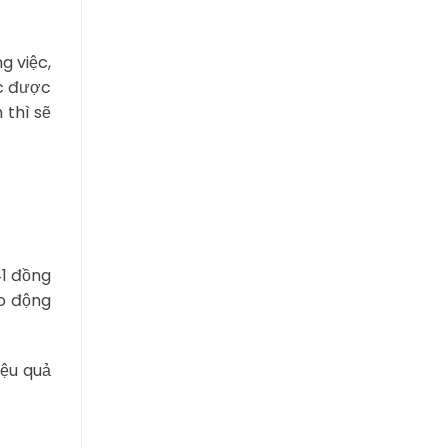
g việc,
ệc được
 thì sẽ
1 đồng
ao động
iệu quả