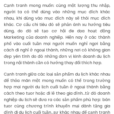
Cạnh tranh mong muốn: cùng một lượng thu nhập,
người ta có thể dùng vào những mục đích khác
nhau, khi dùng vào mục đích này sẽ thôi mục đích
khác. Cơ cấu chi tiêu đó sẽ phản ánh xu hướng tiêu
dùng, do đó sẽ tạo cơ hội đe dọa hoạt động
Marketing của doanh nghiệp. Hiện nay ở các thành
phố vào cuối tuần mọi người muốn nghỉ ngơi bằng
cách đi nghỉ ở ngoại thành, những nơi có không gian
đẹp yên tĩnh do đó những đơn vị kinh doanh du lịch
trong nội thành cần có hướng thay đổi thích hợp.
Cạnh tranh giữa các loại sản phẩm du lịch khác nhau
để thỏa mãn một mong muốn có thể trong trường
hợp mọi người du lịch cuối tuần ở ngoại thành bằng
cách theo tuor hoặc đi lẻ theo gia đình…từ đó doanh
nghiệp du lịch sẽ đưa ra các sản phẩm phù hợp: bán
tuor cùng chương trình khuyến mại dành tặng gia
đình đi du lịch cuối tuần…sự khác nhau để cạnh tranh