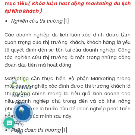
mục tiêu
( Khóa luận hoạt động marketing du lịch
tại Nhà khách )
Nghiên cứu thị trường
[1]
Các doanh nghiệp du lịch luôn xác định được tầm
quan trọng của thị trường khách, khách hàng là yếu
tố quyết định đến sự tồn tại của doanh nghiệp. Công
tác nghiên cứu thị trường là một trong những công
đoạn đầu tiên mà hoạt động
Marketing cần thực hiện. Bộ phận Marketing trong
một doanh nghiệp xác định được thị trường khách là
thị trường chính mang lại hiệu quả kinh doanh cao
nếu doanh nghiệp chú trọng đến và có khả năng
phục vụ. Đó sẽ là bước đầu để doan nghiệp phát triển
1
hoạt động của mình sau này.
Phân đoạn thị trường
[1]