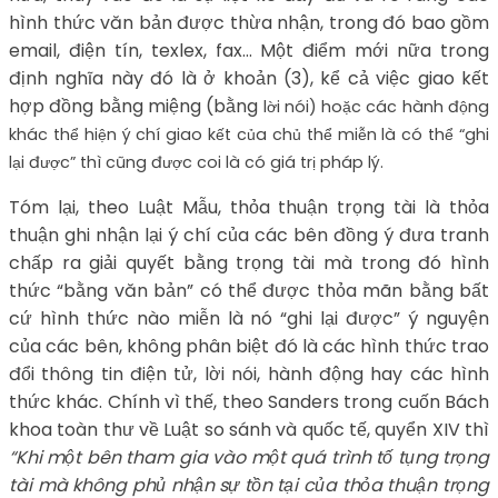
hình thức văn bản được thừa nhận, trong đó bao gồm
email, điện tín, texlex, fax… Một điểm mới nữa trong
định nghĩa này đó là ở khoản (3), kể cả việc giao kết
hợp đồng bằng miệng (bằng
lời nói) hoặc các hành động
khác thể hiện ý chí giao kết của chủ thể miễn là có thể “ghi
lại được” thì cũng được coi là có giá trị pháp lý.
Tóm lại, theo Luật Mẫu, thỏa thuận trọng tài là thỏa
thuận ghi nhận lại ý chí của các bên đồng ý đưa tranh
chấp ra giải quyết bằng trọng tài mà trong đó hình
thức “bằng văn bản” có thể được thỏa mãn bằng bất
cứ hình thức nào miễn là nó “ghi lại được” ý nguyện
của các bên, không phân biệt đó là các hình thức trao
đổi thông tin điện tử, lời nói, hành động hay các hình
thức khác. Chính vì thế, theo Sanders trong cuốn Bách
khoa toàn thư về Luật so sánh và quốc tế, quyển XIV thì
“Khi một bên tham gia vào một quá trình tố tụng trọng
tài mà không phủ nhận sự tồn tại của thỏa thuận trọng