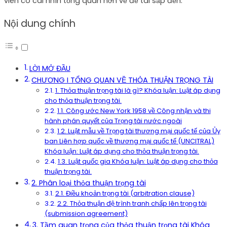
viên có cái nhìn tổng quan hơn về đề tài sắp đến.
Nội dung chính
LỜI MỞ ĐẦU
CHƯƠNG I TỔNG QUAN VỀ THỎA THUẬN TRỌNG TÀI
1. Thỏa thuận trọng tài là gì? Khóa luận: Luật áp dụng
cho thỏa thuận trọng tài.
1.1. Công ước New York 1958 về Công nhận và thi
hành phán quyết của Trọng tài nước ngoài
1.2. Luật mẫu về Trọng tài thương mại quốc tế của Ủy
ban Liên hợp quốc về thương mại quốc tế (UNCITRAL)
Khóa luận: Luật áp dụng cho thỏa thuận trọng tài.
1.3. Luật quốc gia Khóa luận: Luật áp dụng cho thỏa
thuận trọng tài.
2. Phân loại thỏa thuận trọng tài
2.1. Điều khoản trọng tài (arbitration clause)
2.2. Thỏa thuận đệ trình tranh chấp lên trọng tài
(submission agreement)
3. Tầm quan trọng của thỏa thuận trọng tài Khóa