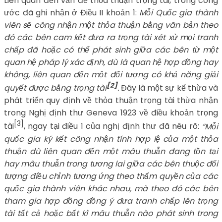
Liên quan đến vấn đề thỏa thuận trọng tài, trong công
ước đã ghi nhận ở Điều II khoản 1:
Mỗi Quốc gia thành
viên sẽ công nhận một thỏa thuận bằng văn bản theo
đó các bên cam kết đưa ra trọng tài xét xử mọi tranh
chấp đã hoặc có thể phát sinh giữa các bên từ một
quan hệ pháp lý xác định, dù là quan hệ hợp đồng hay
không, liên quan đến một đối tượng có khả năng giải
[2]
quyết được bằng trọng tài
.
Đây là một sự kế thừa và
phát triển quy định về thỏa thuận trọng tài thừa nhận
trong Nghị định thư Geneva 1923 về điều khoản trọng
[3]
tài
, ngay tại điều 1 của nghị định thư đã nêu rõ:
“Mỗi
quốc gia ký kết công nhận tính hợp lệ của một thỏa
thuận dù liên quan đến một mâu thuẫn đang tồn tại
hay mâu thuẫn trong tương lai giữa các bên thuộc đối
tượng điều chỉnh tương ứng theo thẩm quyền của các
quốc gia thành viên khác nhau, mà theo đó các bên
tham gia hợp đồng đồng ý đưa tranh chấp lên trọng
tài tất cả hoặc bất kì mâu thuẫn nào phát sinh trong