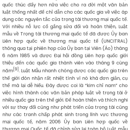
quốc thúc đẩy hơn nữa việc cho ra đời một văn bản
luật thống nhất để chỉ dẫn cho các quốc gia về việc áp
dụng các nguyên tắc của trọng tài thương mại quốc tế.
Với nhiều nỗ lực cố gắng sửa đổi và hoàn thiện, Luật
mẫu về Trọng tài thương mại quốc tế đã được Ủy ban
Liên hợp quốc về thương mại quốc tế (UNCITRAL)
thông qua tại phiên họp của Ủy ban tại Viên (Áo) tháng
6 năm 1985 và được Đại hội đồng Liên hợp quốc giới
thiệu đến các quốc gia thành viên vào tháng 9 cùng
[9]
năm
. Luật Mẫu nhanh chóng được các quốc gia trên
thế giới đón nhận rất nhiệt tình vì nó khá đơn giản, cụ
thể mà lại dễ hiểu. Đây được coi là “kim chỉ nam” cho
việc hình thành các văn bản pháp luật về trọng tài ở
nhiều quốc gia trên thế giới. Để hoàn thiện và thích nghi
với sự thay đổi cũng như phát triển của trọng tài cũng
như các tranh chấp phát sinh trong lĩnh vực thương
mại quốc tế, năm 2006 Ủy ban Liên hợp quốc về
thương mại Quốc tế đã chỉnh sửa lại toàn bộ Luật mẫu