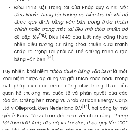
bản
.
Điều 1443 luật trọng tài của Pháp quy định:
Một
điều khoản trọng tài không có hiệu lực trừ khi nó
được quy định bằng văn bản trong thỏa thuận
chính hoặc trong một tài liệu mà thỏa thuận đó
[15]
đề cập tới
. Điều 1449 của luật này cũng thừa
nhận điều tương tự rằng thỏa thuận đưa tranh
chấp ra trọng tài phải có thể chứng minh được
[16]
bằng văn bản
.
Tuy nhiên, khái niệm
“thỏa thuận bằng văn bản”
là một
khái niệm được áp dụng và giải thích khác nhau trong
luật pháp của các nước cũng như trong thực tiễn
quan hệ thương mại quốc tế và phán quyết của các
tòa án. Chẳng hạn trong vụ Arab African Energy Corp.
[17]
Ltd v Olieprodukten Nederland B.V
, hai công ty môi
giới ở Paris đã có trao đổi telex với nhau rằng:
“Trọng
tài theo luật Anh, nếu có, tại London, theo quy tắc ICC”
.