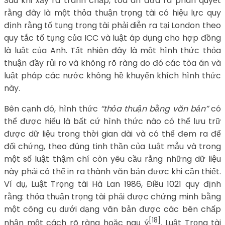
Sau khi xảy ra tranh chấp, tòa án đưa ra phán quyết
rằng đây là một thỏa thuận trọng tài có hiệu lực quy
định rằng tố tụng trọng tài phải diễn ra tại London theo
quy tắc tố tụng của ICC và luật áp dụng cho hợp đồng
là luật của Anh. Tất nhiên đây là một hình thức thỏa
thuận đầy rủi ro và không rõ ràng do đó các tòa án và
luật pháp các nước không hề khuyến khích hình thức
này.
Bên cạnh đó, hình thức
“thỏa thuận bằng văn bản”
có
thể được hiểu là bất cứ hình thức nào có thể lưu trữ
được dữ liệu trong thời gian dài và có thể đem ra để
đối chứng, theo đúng tinh thần của Luật mẫu và trong
một số luật thậm chí còn yêu cầu rằng những dữ liệu
này phải có thể in ra thành văn bản được khi cần thiết.
Ví dụ, Luật Trọng tài Hà Lan 1986, Điều 1021 quy định
rằng: thỏa thuận trọng tài phải được chứng minh bằng
một công cụ dưới dạng văn bản được các bên chấp
[18]
nhận một cách rõ ràng hoặc ngụ ý
. Luật Trọng tài