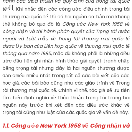
hành các thỏa thuận và quy định của trọng tài quốc
[1]
tế”
. Khi nhắc đến các công ước điều chỉnh trọng tài
thương mại quốc tế thì có hai nguồn cơ bản mà không
thể không bỏ qua đó là
Công ước New York 1958 về
công nhận và thi hành phán quyết của Trọng tài nước
ngoài
và Luật mẫu về Trọng tài thương mại quốc tế
được Ủy ban của Liên hợp quốc về thương mại quốc tế
thông qua năm 1985
, mặc dù không phải là những điều
ước đầu tiên ghi nhận hình thức giải quyết tranh chấp
bằng trọng tài nhưng đây là hai nguồn thường được
dẫn chiếu nhiều nhất trong tất cả các bài viết của các
học giả, các bài báo cũng như các giáo trình về Trọng
tài thương mại quốc tế. Chính vì thế, tác giả sẽ ưu tiên
tìm hiểu định nghĩa về thỏa thuận trọng tài trong hai
nguồn này trước khi xét đến các điều ước khác về
trọng tài cũng như luật của các quốc gia về vấn đề này.
1.1.
Công ước New York 1958 về Công nhận và