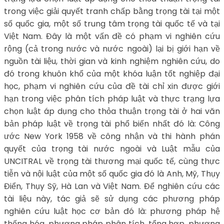
trong việc giải quyết tranh chấp bằng trọng tài tại một
số quốc gia, một số trung tâm trọng tài quốc tế và tại
Việt Nam. Đây là một vấn đề có phạm vi nghiên cứu
rộng (cả trong nước và nước ngoài) lại bị giới hạn về
nguồn tài liệu, thời gian và kinh nghiệm nghiên cứu, do
đó trong khuôn khổ của một khóa luận tốt nghiệp đại
học, phạm vi nghiên cứu của đề tài chỉ xin được giới
hạn trong việc phân tích pháp luật và thực trạng lựa
chọn luật áp dụng cho thỏa thuận trọng tài ở hai văn
bản pháp luật về trọng tài phổ biến nhất đó là: Công
ước New York 1958 về công nhận và thi hành phán
quyết của trọng tài nước ngoài và Luật mẫu của
UNCITRAL về trọng tài thương mại quốc tế, cùng thực
tiễn và nội luật của một số quốc gia đó là Anh, Mỹ, Thụy
Điển, Thụy Sỹ, Hà Lan và Việt Nam. Để nghiên cứu các
tài liệu này, tác giả sẽ sử dụng các phương pháp
nghiên cứu luật học cơ bản đó là: phương pháp hệ
thống hóa, phương pháp phân tích, tổng hợp, phương