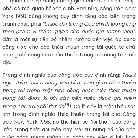
có quan hệ hợp đồng nhưng giữa các bên tranh chấp
phải có mối quan hệ xác định. Hơn nữa, công ước New
York 1958 cũng không quy định rằng các bên trong
tranh chấp phải
“thuộc đối tượng điều chỉnh tương ứng
theo phạm vi thẩm quyền của quốc gia thành viên”
,
đây là một sự tiến bộ nhằm hướng đến việc áp dụng
công ước cho các thỏa thuận trọng tài quốc tế chứ
không chỉ riêng các thỏa thuận trọng tài mang tính nội
địa.
Trong định nghĩa của công ước quy định rằng:
Thuật
ngữ “thỏa thuận bằng văn bản” bao gồm điều khoản
trọng tài trong một hợp đồng hoặc một thỏa thuận
trọng tài, được kí bởi các bên hoặc được ghi nhận
[5]
trong các trao đổi thư tín
.
Có lẽ đây là một thiếu sót
lớn trong định nghĩa thỏa thuận trọng tài của Công
ước New York 1958, nó thể hiện sự “lỗi thời” của công
ước trong thời đại hiện nay. Với sự bùng nổ của các
cuộc cách mạng thông tin, ngày nay việc kí kết hợp