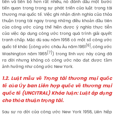
tiến và tiến bộ hơn rất nhiều, nó đánh dấu một bước
tiến quan trọng trong sự phát triển của luật trọng tài
thương mại quốc tế. Việc ghi nhận định nghĩa của thỏa
thuận trọng tài ngay trong những điều khoản đầu tiên
của công ước cũng thể hiện được ý nghĩa thực tiễn
của việc áp dụng công ước trong quá trình giải quyết
tranh chấp. Mặc dù sau năm 1958 có một số công ước
[6]
quốc tế khác (công ước châu Âu năm 1961
, công ước
[7]
Washington năm 1965
) trong lĩnh vực này cũng đã
ra đời nhưng không có công ước nào đạt được tầm
ảnh hưởng như công ước New York.
1.2.
Luật mẫu về Trọng tài thương mại quốc
tế của Ủy ban Liên hợp quốc về thương mại
quốc tế (UNCITRAL) Khóa luận: Luật áp dụng
cho thỏa thuận trọng tài.
Sau sự ra đời của công ước New York 1958, Liên hiệp