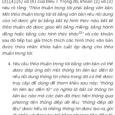
(3),(4),(5) và (6) của Điều 7. Trong đó, khoản (2) và (3)
nêu rõ rằng:
“Thỏa thuận trọng tài phải bằng văn bản.
Một thỏa thuận trọng tài là bằng văn bản nếu nội dung
của nó được ghi lại bằng bất kỳ hình thức nào, bất kể
thỏa thuận đó được giao kết bằng miệng, bằng hành
13
động hoặc bằng các hình thức khác
”
và các khoản
sau đó tiếp tục giải thích thích các hình thức văn bản
được thừa nhận:
Khóa luận: Luật áp dụng cho thỏa
thuận trọng tài.
Yêu cầu thỏa thuận trọng tài bằng văn bản có thể
được đáp ứng bởi một thông tin liên lạc điện tử
nếu nội dung thông tin chứa trong đó có thể được
truy cập để dùng để tham khảo sau này; “thông
tin liên lạc điện tử” có nghĩa là bất cứ thông tin
liên lạc nào mà các bên đã thực hiện thông qua
phương tiện thông điệp dữ liệu; “thông điệp dữ
liệu” được hiểu là những thông tin được tạo ra, gửi