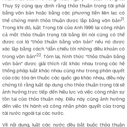
Thụy Sỹ cũng quy định rằng thỏa thuận trọng tài phải
bằng văn bản hoặc bằng các phương tiện liên lạc có
21
thể chứng minh thỏa thuận được lập bằng văn bản
.
Trong khi đó, luật Trọng tài của Anh 1996 lại công nhận
cả một thỏa thuận trọng tài bằng lời nói cũng có thể
được coi là “thỏa thuận bằng văn bản” nếu nó được
xác lập bằng cách “dẫn chiếu tới những điều khoản có
22
trong văn bản”
. Tóm lại, hình thức “thỏa thuận bằng
văn bản” được giải thích rất khác nhau trong các hệ
thống pháp luật khác nhau cũng như trong phán quyết
của các tòa án thuộc các quốc gia khác nhau, điều này
chứng tỏ rằng luật áp dụng cho thỏa thuận trọng tài sẽ
ảnh hưởng trực tiếp đến hiệu lực và việc công nhận sự
tồn tại của thỏa thuận này. Điều này cũng ảnh hưởng
đến việc thi hành và công nhận phán quyết của trọng
tài nước ngoài tại các nước.
Về nội dung, luật các nước đều bắt buộc thỏa thuận