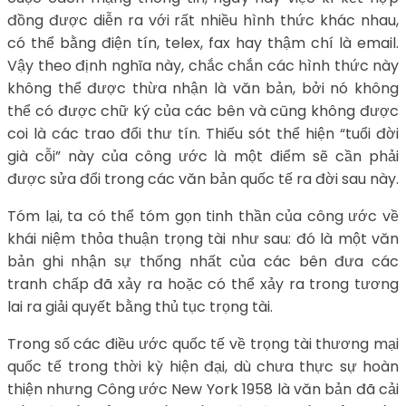
đồng được diễn ra với rất nhiều hình thức khác nhau,
có thể bằng điện tín, telex, fax hay thậm chí là email.
Vậy theo định nghĩa này, chắc chắn các hình thức này
không thể được thừa nhận là văn bản, bởi nó không
thể có được chữ ký của các bên và cũng không được
coi là các trao đổi thư tín. Thiếu sót thể hiện “tuổi đời
già cỗi” này của công ước là một điểm sẽ cần phải
được sửa đổi trong các văn bản quốc tế ra đời sau này.
Tóm lại, ta có thể tóm gọn tinh thần của công ước về
khái niệm thỏa thuận trọng tài như sau: đó là một văn
bản ghi nhận sự thống nhất của các bên đưa các
tranh chấp đã xảy ra hoặc có thể xảy ra trong tương
lai ra giải quyết bằng thủ tục trọng tài.
Trong số các điều ước quốc tế về trọng tài thương mại
quốc tế trong thời kỳ hiện đại, dù chưa thực sự hoàn
thiện nhưng Công ước New York 1958 là văn bản đã cải