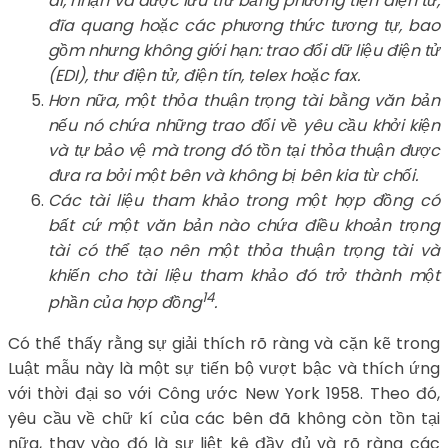
đi, nhận và được lưu trữ bằng phương tiện điện tử,
đĩa quang hoặc các phương thức tương tự, bao
gồm nhưng không giới hạn: trao đổi dữ liệu điện tử
(EDI), thư điện tử, điện tín, telex hoặc fax.
Hơn nữa, một thỏa thuận trọng tài bằng văn bản
nếu nó chứa những trao đổi về yêu cầu khởi kiện
và tự bảo vệ mà trong đó tồn tại thỏa thuận được
đưa ra bởi một bên và không bị bên kia từ chối.
Các tài liệu tham khảo trong một hợp đồng có
bất cứ một văn bản nào chứa điều khoản trọng
tài có thể tạo nên một thỏa thuận trọng tài và
khiến cho tài liệu tham khảo đó trở thành một
14
phần của hợp đồng
.
Có thể thấy rằng sự giải thích rõ ràng và cặn kẽ trong
Luật mẫu này là một sự tiến bộ vượt bậc và thích ứng
với thời đại so với Công ước New York 1958. Theo đó,
yêu cầu về chữ kí của các bên đã không còn tồn tại
nữa, thay vào đó là sự liệt kê đầy đủ và rõ ràng các