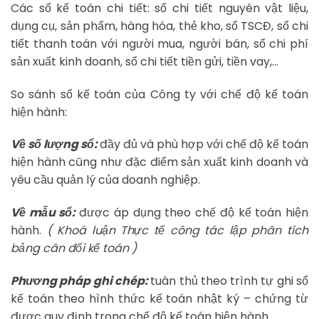
Các sổ kế toán chi tiết: sổ chi tiết nguyên vật liệu,
dụng cụ, sản phẩm, hàng hóa, thẻ kho, sổ TSCĐ, sổ chi
tiết thanh toán với người mua, người bán, sổ chi phí
sản xuất kinh doanh, sổ chi tiết tiền gửi, tiền vay,…
So sánh sổ kế toán của Công ty với chế độ kế toán
hiện hành:
Về số lượng sổ:
đầy đủ và phù hợp với chế độ kế toán
hiện hành cũng như đặc điểm sản xuất kinh doanh và
yêu cầu quản lý của doanh nghiệp.
Về mẫu sổ:
được áp dụng theo chế độ kế toán hiện
hành.
( Khoá luận Thực tế công tác lập phân tích
bảng cân đối kế toán )
Phương pháp ghi chép:
tuân thủ theo trình tự ghi sổ
kế toán theo hình thức kế toán nhật ký – chứng từ
được quy định trong chế độ kế toán hiện hành.