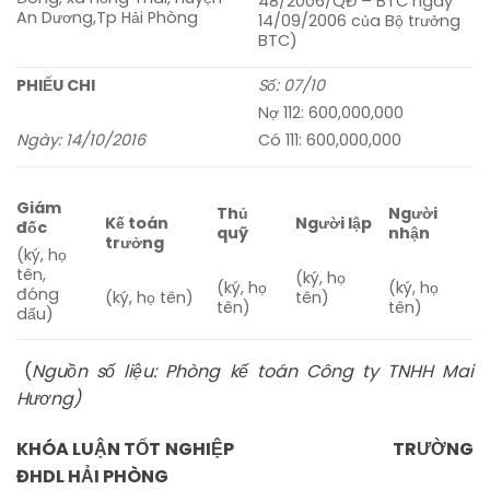
48/2006/QĐ – BTC ngày
An Dương,Tp Hải Phòng
14/09/2006 của Bộ trưởng
BTC)
PHIẾU CHI
Số: 07/10
Nợ 112: 600,000,000
Ngày: 14/10/2016
Có 111: 600,000,000
Giám
Thủ
Người
Kế toán
Người lập
đốc
quỹ
nhận
trưởng
(ký, họ
tên,
(ký, họ
(ký, họ
(ký, họ
đóng
(ký, họ tên)
tên)
tên)
tên)
dấu)
(
Nguồn số liệu: Phòng kế toán Công ty TNHH Mai
Hương)
KHÓA LUẬN TỐT NGHIỆP TRƯỜNG
ĐHDL HẢI PHÒNG