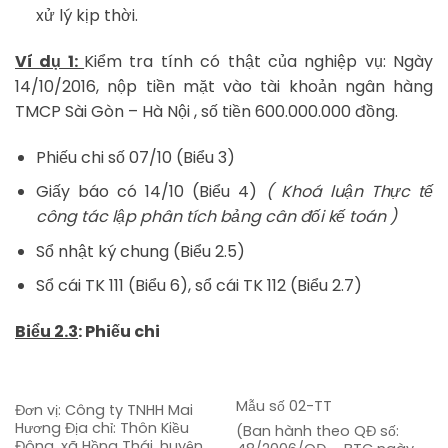
xử lý kịp thời.
Ví dụ 1:
Kiểm tra tính có thật của nghiệp vụ: Ngày
14/10/2016, nộp tiền mặt vào tài khoản ngân hàng
TMCP Sài Gòn – Hà Nội , số tiền 600.000.000 đồng.
Phiếu chi số 07/10 (Biểu 3)
Giấy báo có 14/10 (Biểu 4)
( Khoá luận Thực tế
công tác lập phân tích bảng cân đối kế toán )
Sổ nhật ký chung (Biểu 2.5)
Sổ cái TK 111 (Biểu 6), sổ cái TK 112 (Biểu 2.7)
Biểu 2.3
: Phiếu chi
Mẫu số 02-TT
Đơn vị: Công ty TNHH Mai
Hương Địa chỉ: Thôn Kiều
(Ban hành theo QĐ số:
Đông, xã Hồng Thái, huyện