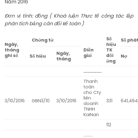
Năm 2016
Đơn vị tính: đồng ( Khoá luận Thực tế công tác lập
phân tích bảng cân đối kế toán )
Số
Chứng từ
Số phát
Ngày,
hiệu
tháng
TK
Diễn
Ngày,
ghi sổ
đối
giải
Số hiệu
Nợ
tháng
ứng
…………….
Thanh
toán
cho Cty
liên
3/10/2016
GBN3/10
3/10/2016
331
641,494
doanh
TNHH
KaiNan
112
……….