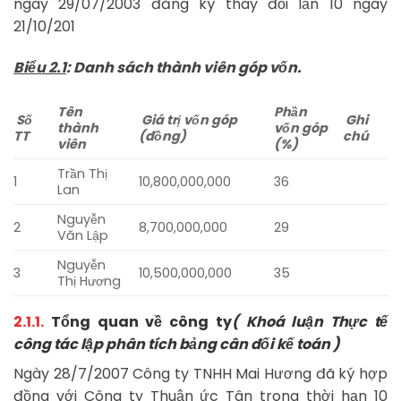
ngày 29/07/2003 đăng ký thay đổi lần 10 ngày
21/10/201
Biểu 2.1
: Danh sách thành viên góp vốn.
Tên
Phần
Số
Giá trị vốn góp
Ghi
thành
vốn góp
TT
(đồng)
chú
viên
(%)
Trần Thị
1
10,800,000,000
36
Lan
Nguyễn
2
8,700,000,000
29
Văn Lập
Nguyễn
3
10,500,000,000
35
Thị Hương
2.1.1.
Tổng quan về công ty
( Khoá luận Thực tế
công tác lập phân tích bảng cân đối kế toán )
Ngày 28/7/2007 Công ty TNHH Mai Hương đã ký hợp
đồng với Công ty Thuận ức Tân trong thời hạn 10