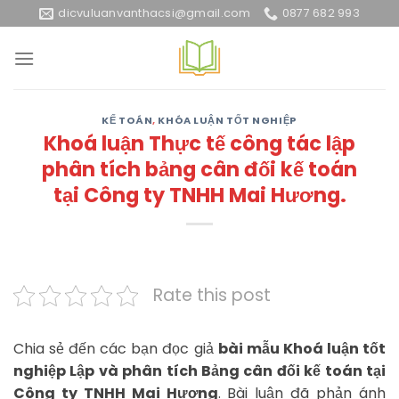
Skip
dicvuluanvanthacsi@gmail.com
0877 682 993
to
content
KẾ TOÁN
,
KHÓA LUẬN TỐT NGHIỆP
Khoá luận Thực tế công tác lập
phân tích bảng cân đối kế toán
tại Công ty TNHH Mai Hương.
Rate this post
Chia sẻ đến các bạn đọc giả
bài mẫu Khoá luận tốt
nghiệp Lập và phân tích Bảng cân đối kế toán tại
Công ty TNHH Mai Hương
. Bài luận đã phản ánh