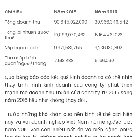
Chỉ tiêu
Năm 2015
Năm 2016
Tổng doanh thu
90,645,022,000
39,966,346,542
Tổng lợi nhuận trước
10,888,079,463
5,164,461,026
thuế
Nộp ngân sách
9,371,581,755
3,236,180,802
Thu nhập bình
7,513,438
6,136,090
quân/người/tháng
Qua bảng báo cáo kết quả kinh doanh ta có thể nhìn
thấy tình hình kinh doanh của công ty phát triển
mạnh mẽ doanh thu thuần của công ty từ 2015 sang
năm 2016 hầu như không thay đổi .
Trước những khó khăn của nền kinh tế thế giới hiện
nay và với doanh nghiệp Việt Nam nói riêng,đặc biệt
năm 2016 vẫn còn nhiều bất ổn và biến động phức