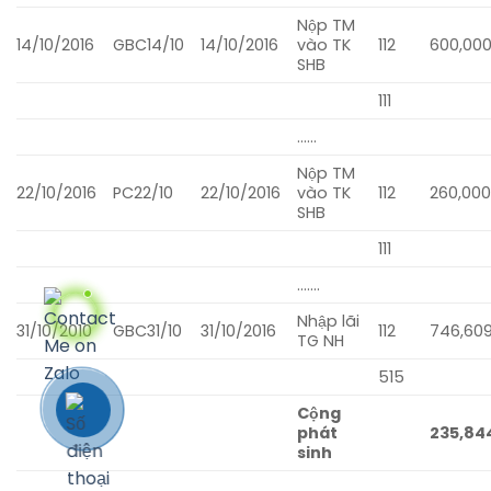
Nộp TM
14/10/2016
GBC14/10
14/10/2016
vào TK
112
600,000
SHB
111
……
Nộp TM
22/10/2016
PC22/10
22/10/2016
vào TK
112
260,000
SHB
111
…….
Nhập lãi
31/10/2010
GBC31/10
31/10/2016
112
746,60
TG NH
515
Cộng
phát
235,84
sinh