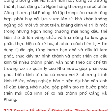
Công thương Việt Nam. 24 năm xây dựng và trưởng
thành, hoạt động của Ngân hàng thương mại cổ phần
Công thương Hải Phòng đã tập trung sức mạnh tổng
hợp, phát huy nội lực, vươn lên từ khó khăn không
ngừng đổi mới và phát triển, khẳng định vị trí là một
trong những Ngân hàng thương mại hàng đầu, thể
hiện thế đi lên vững chắc và khả năng to lớn, góp
phần thực hiện có kế hoạch chính sách tiền tệ – tín
dụng Quốc gia, từng bước hạn chế và đẩy lùi lạm
phát, thúc đẩy sự hình thành và phát triển cơ cấu
kinh tế nhiều thành phần, vận hành theo cơ chế thị
trường, có sự quản lý của Nhà nước, góp phần vào
phát triển kinh tế của cả nước với 3 chương trình
kinh tế lớn, công nghiệp hóa – hiện đại hóa nền kinh
tế của Đảng, Nhà nước, góp phần tạo ra bước phát
triển mới của kinh tế xã hội thành phố Cảng Hải
Phòng.
2.1.2 Cơ cấu tổ chức
( Khóa luận: Thực trạng hoạt