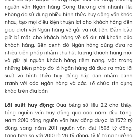
nguồn vốn Ngân hàng Công thương chi nhánh Hải
Phòng đã sử dụng nhiều hình thức huy động vốn khác
nhau, tạo mọi điều kiện thuận lợi cho khách hàng đến
giao dịch với Ngân hàng về gửi và rút tiền. Đảm bảo
giữ bí mật cho khách hàng về số dư tài khoản của
khách hàng. Bên cạnh đó Ngân hàng cũng đưa ra
nhiều biện pháp nhằm thu hút lượng khách hàng mới
và giữ lại nguồn khách hàng tiềm năng. Một trong
những biện pháp đó là Ngân hàng đã đưa ra mức lãi
suất và hình thức huy động hấp dẫn nhằm cạnh
tranh với các Ngân hàng và các Tổ chức tín dụng
khác trên địa bàn.
Lãi suất huy động:
Qua bảng số liệu 2.2 cho thấy,
tổng nguồn vốn huy động qua các năm đều tăng.
Năm 2010 tổng nguồn vốn huy động được là 1572 tỷ
đồng, sang năm 2011 nguồn vốn đạt 1598 tỷ đồng,
tăng hơn so với 2010 là 26 tỷ đồng, tỷ lệ tăng trưởng