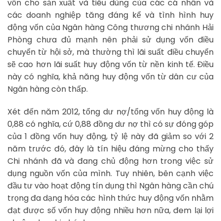
vốn cho sản xuất và tiêu dùng của các cá nhân và
các doanh nghiệp tăng đáng kể và tình hình huy
động vốn của Ngân hàng Công thương chi nhánh Hải
Phòng chưa đủ mạnh nên phải sử dụng vốn điều
chuyển từ hội sở, mà thường thì lãi suất điều chuyển
sẽ cao hơn lãi suất huy động vốn từ nền kinh tế. Điều
này có nghĩa, khả năng huy động vốn từ dân cư của
Ngân hàng còn thấp.
Xét đến năm 2012, tổng dư nợ/tổng vốn huy động là
0,88 có nghĩa, cứ 0,88 đồng dư nợ thì có sự đóng góp
của 1 đồng vốn huy động, tỷ lệ này đã giảm so với 2
năm trước đó, đây là tín hiệu đáng mừng cho thấy
Chi nhánh đã và đang chủ động hơn trong việc sử
dụng nguồn vốn của mình. Tuy nhiên, bên cạnh việc
đầu tư vào hoạt động tín dụng thì Ngân hàng cần chú
trọng đa dạng hóa các hình thức huy động vốn nhằm
đạt được số vốn huy động nhiều hơn nữa, đem lại lợi