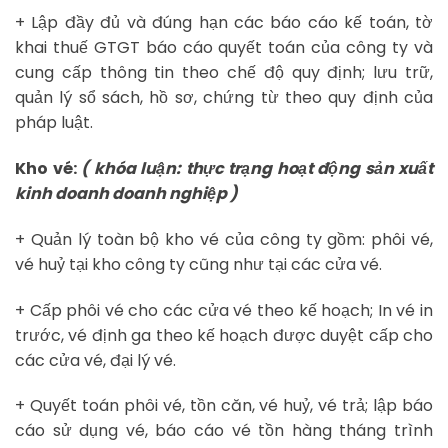
+ Lập đầy đủ và đúng hạn các báo cáo kế toán, tờ
khai thuế GTGT báo cáo quyết toán của công ty và
cung cấp thông tin theo chế độ quy định; lưu trữ,
quản lý sổ sách, hồ sơ, chứng từ theo quy định của
pháp luật.
Kho vé:
( khóa luận: thực trạng hoạt động sản xuất
kinh doanh doanh nghiệp )
+ Quản lý toàn bộ kho vé của công ty gồm: phôi vé,
vé huỷ tại kho công ty cũng như tại các cửa vé.
+ Cấp phôi vé cho các cửa vé theo kế hoạch; In vé in
trước, vé định ga theo kế hoạch được duyệt cấp cho
các cửa vé, đại lý vé.
+ Quyết toán phôi vé, tồn căn, vé huỷ, vé trả; lập báo
cáo sử dụng vé, báo cáo vé tồn hàng tháng trình