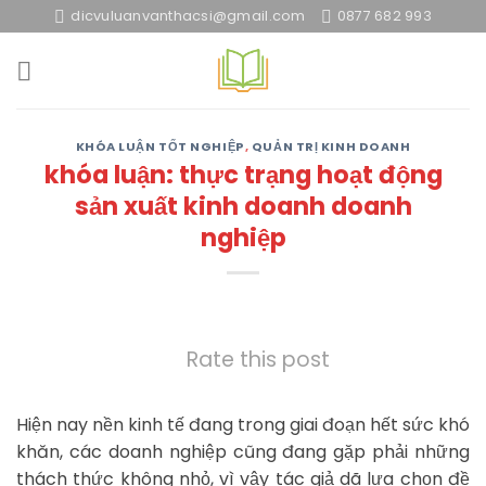
Skip
dicvuluanvanthacsi@gmail.com
0877 682 993
to
content
KHÓA LUẬN TỐT NGHIỆP
,
QUẢN TRỊ KINH DOANH
khóa luận: thực trạng hoạt động
sản xuất kinh doanh doanh
nghiệp
Rate this post
Hiện nay nền kinh tế đang trong giai đoạn hết sức khó
khăn, các doanh nghiệp cũng đang gặp phải những
thách thức không nhỏ, vì vậy tác giả dã lựa chọn đề