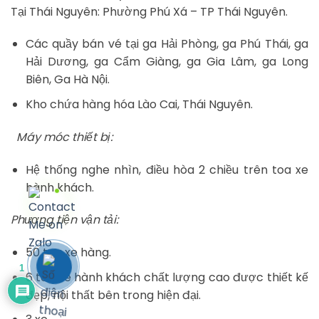
Tại Thái Nguyên: Phường Phú Xá – TP Thái Nguyên.
Các quầy bán vé tại ga Hải Phòng, ga Phú Thái, ga
Hải Dương, ga Cẩm Giàng, ga Gia Lâm, ga Long
Biên, Ga Hà Nội.
Kho chứa hàng hóa Lào Cai, Thái Nguyên.
Máy móc thiết bị:
Hệ thống nghe nhìn, điều hòa 2 chiều trên toa xe
hành khách.
Phương tiện vận tải:
50 toa xe hàng.
1
6 toa xe hành khách chất lượng cao được thiết kế
đẹp, nội thất bên trong hiện đại.