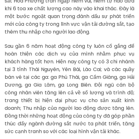
sắt Hoa Phượng tràn ngập niềm vui, niềm tự hào đưa
khi 6 toa xe chất lượng cao này vào khai thác. Đây là
một bước ngoặt quan trọng đánh dấu sự phát triển
mới của công ty trong lĩnh vực vận tải đường sắt, tạo
thêm thu nhập cho người lao động.
Sau gần 6 năm hoạt động công ty luôn cố gắng để
hoàn thiện các dịch vụ của mình nhằm phục vụ
khách hàng tốt hơn. Hiện nay công ty có 3 chi nhánh
tại 3 tỉnh Thái Nguyên, Yên Bái, Lào Cai; và các quầy
bán vé tại các ga: ga Phú Thái, ga Cẩm Giàng, ga Hải
Dương, ga Gia Lâm, ga Long Biên. Đội ngũ cán bộ
công nhân viên tăng lên cả về số lượng và trình độ;
trang thiết bị hiện đại phục vụ cho sản xuất kinh
doanh; Thu nhập của người lao động được tăng lên.
Đồng thời những hoạt động của công ty đã góp phần
thúc đẩy ngành đường sắt nước ta phát triển, tăng
sức cạnh tranh so với các loại hình vận tải khác.