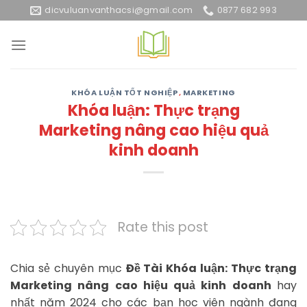
Skip
dicvuluanvanthacsi@gmail.com
0877 682 993
to
content
KHÓA LUẬN TỐT NGHIỆP
,
MARKETING
Khóa luận: Thực trạng
Marketing nâng cao hiệu quả
kinh doanh
Rate this post
Chia sẻ chuyên mục
Đề Tài Khóa luận: Thực trạng
Marketing nâng cao hiệu quả kinh doanh
hay
nhất năm 2024 cho các bạn học viên ngành đang