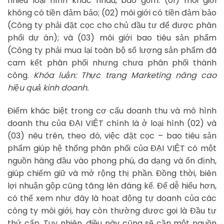
nhiều loại hình khác nhau, bao gồm: (01) môi giới
không có tiền đảm bảo; (02) môi giới có tiền đảm bảo
(Công ty phải đặt cọc cho chủ đầu tư để được phân
phối dự án); và (03) môi giới bao tiêu sản phẩm
(Công ty phải mua lại toàn bộ số lượng sản phẩm đã
cam kết phân phối nhưng chưa phân phối thành
công.
Khóa luận: Thực trạng Marketing nâng cao
hiệu quả kinh doanh.
Điểm khác biệt trong cơ cấu doanh thu và mô hình
doanh thu của ĐẠI VIỆT chính là ở loại hình (02) và
(03) nêu trên, theo đó, việc đặt cọc – bao tiêu sản
phẩm giúp hệ thống phân phối của ĐẠI VIỆT có một
nguồn hàng đầu vào phong phú, đa dạng và ổn định,
giúp chiếm giữ và mở rộng thị phần. Đồng thời, biên
lợi nhuận gộp cũng tăng lên đáng kể. Để dễ hiểu hơn,
có thể xem như đây là hoạt động tự doanh của các
công ty môi giới, hay còn thường được gọi là Đầu tư
thứ cấp. Tuy nhiên, điều này cũng sẽ cần một nguồn