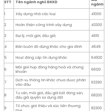
STT
Tên ngành nghề ĐKKD
ngành
1
Xây dựng nhà các loại
41000
2
Hoàn thiện công trình xây dựng
43300
3
Đại lý, môi giới, đấu giá
4610
4
Bán buôn đồ dùng khác cho gia đình
4649
5
Hoạt động cấp tín dụng khác
64920
Môi giới hợp đồng hàng hoá và chứng
6
66120
khoán
Dịch vụ thông tin khác chưa được phân
7
63290
vào đâu
Tư vấn, môi giới, đấu giá bất động sản,
8
68200
đấu giá quyền sử dụng đất
Tổ chức giới thiệu và xúc tiến thương
9
82300
mại