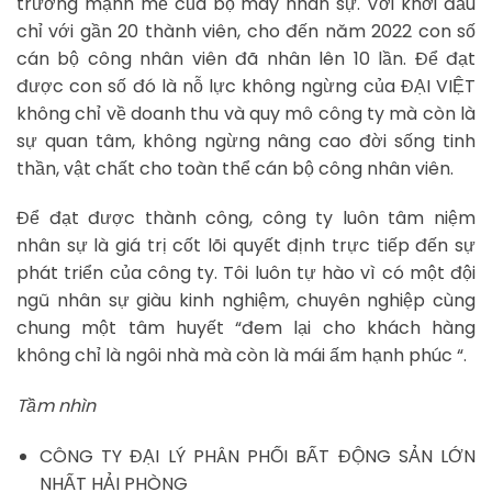
trưởng mạnh mẽ của bộ máy nhân sự. Với khởi đầu
chỉ với gần 20 thành viên, cho đến năm 2022 con số
cán bộ công nhân viên đã nhân lên 10 lần. Để đạt
được con số đó là nỗ lực không ngừng của ĐẠI VIỆT
không chỉ về doanh thu và quy mô công ty mà còn là
sự quan tâm, không ngừng nâng cao đời sống tinh
thần, vật chất cho toàn thể cán bộ công nhân viên.
Để đạt được thành công, công ty luôn tâm niệm
nhân sự là giá trị cốt lõi quyết định trực tiếp đến sự
phát triển của công ty. Tôi luôn tự hào vì có một đội
ngũ nhân sự giàu kinh nghiệm, chuyên nghiệp cùng
chung một tâm huyết “đem lại cho khách hàng
không chỉ là ngôi nhà mà còn là mái ấm hạnh phúc “.
Tầm nhìn
CÔNG TY ĐẠI LÝ PHÂN PHỐI BẤT ĐỘNG SẢN LỚN
NHẤT HẢI PHÒNG