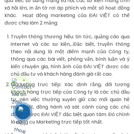
qua việc sử dụng mạng xã hội, các sự kiện mang tính
xã hội lớn, in ấn tờ rơi áp phích và một số hoạt động
khác. Hoạt động marketing của ĐẠI VIỆT có thể
được chia làm 2 mảng:
Truyền thông thương hiệu: tin tức, quảng cáo qua
internet và các sự kiện,…Đặc biệt, truyền thông
theo nội dung là một điểm mạnh của Công ty,
thông qua các bài viết, phỏng vấn, bình luận và ý
kiến chuyên gia, hình ảnh của ĐẠI VIỆT được các
chủ đầu tư và khách hàng đánh giá rất cao.
Marketing trực tiếp: Xác định rằng, đối tượng
khách hàng trực tiếp của Công ty là các chủ đầu
tư, nên việc thường xuyên giữ các mối quan hệ
mật thiết, đồng hành và sát cánh cùng các chủ
đầu tư được ĐẠI VIỆT đặc biệt quan tâm. Đó chính
là công cụ Marketing trực tiếp tốt nhất.