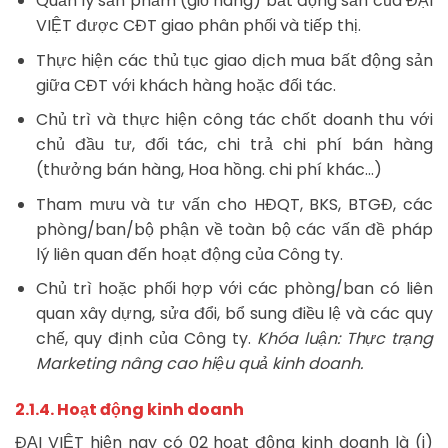
Quản lý sản phẩm (giỏ hàng) bất động sản của ĐẠI
VIỆT được CĐT giao phân phối và tiếp thị.
Thực hiện các thủ tục giao dịch mua bất động sản
giữa CĐT với khách hàng hoặc đối tác.
Chủ trì và thực hiện công tác chốt doanh thu với
chủ đầu tư, đối tác, chi trả chi phí bán hàng
(thưởng bán hàng, Hoa hồng. chi phí khác…)
Tham mưu và tư vấn cho HĐQT, BKS, BTGĐ, các
phòng/ban/bộ phận về toàn bộ các vấn đề pháp
lý liên quan đến hoạt động của Công ty.
Chủ trì hoặc phối hợp với các phòng/ban có liên
quan xây dựng, sửa đổi, bổ sung điều lệ và các quy
chế, quy định của Công ty.
Khóa luận: Thực trạng
Marketing nâng cao hiệu quả kinh doanh.
2.1.4. Hoạt động kinh doanh
ĐẠI VIỆT hiện nay có 02 hoạt động kinh doanh là (i)