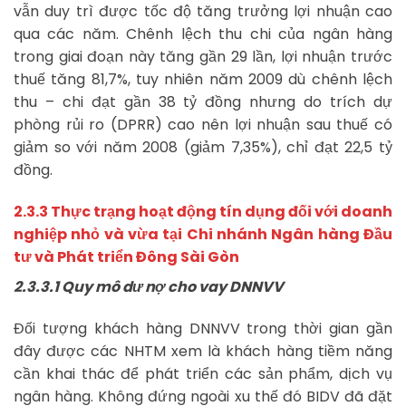
vẫn duy trì được tốc độ tăng trưởng lợi nhuận cao
qua các năm. Chênh lệch thu chi của ngân hàng
trong giai đoạn này tăng gần 29 lần, lợi nhuận trước
thuế tăng 81,7%, tuy nhiên năm 2009 dù chênh lệch
thu – chi đạt gần 38 tỷ đồng nhưng do trích dự
phòng rủi ro (DPRR) cao nên lợi nhuận sau thuế có
giảm so với năm 2008 (giảm 7,35%), chỉ đạt 22,5 tỷ
đồng.
2.3.3 Thực trạng hoạt động tín dụng đối với doanh
nghiệp nhỏ và vừa tại Chi nhánh Ngân hàng Đầu
tư và Phát triển Đông Sài Gòn
2.3.3.1 Quy mô dư nợ cho vay DNNVV
Đối tượng khách hàng DNNVV trong thời gian gần
đây được các NHTM xem là khách hàng tiềm năng
cần khai thác để phát triển các sản phẩm, dịch vụ
ngân hàng. Không đứng ngoài xu thế đó BIDV đã đặt