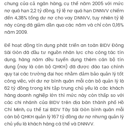
chung của cả ngân hàng, cụ thể năm 2005 với mức
nợ quá hạn 2,2 tỷ đồng, tỷ lệ nợ quá hạn DNNVV chiếm
đến 4,38% tổng dư nợ cho vay DNNVV, tuy nhiên tỷ lệ
này cũng đã giảm dần qua các năm và chỉ còn 0,16%
năm 2009.
Để hoạt động tín dụng phát triển an toàn BIDV Đông
Sài Gòn đã đầu tư nguồn nhân lực cho công tác tín
dụng, hàng năm đều tuyển dụng thêm cán bộ tín
dụng (nay là cán bộ QHKH) đã được đào tạo chính
quy tại các trường đại học nhằm đảm bảo quản lý tốt
công việc, với dư nợ bình quân mỗi cán bộ quản lý là
62 tỷ đồng trong khi tập trung chủ yếu là các khách
hàng doanh nghiệp lớn thì mức này còn thấp so với
các chi nhánh của BIDV trên địa bàn thành phố Hồ
Chí Minh, cụ thể tại BIDV Tây Sài Gòn bình quân mỗi
cán bộ QHKH quản lý 167 tỷ đồng dư nợ nhưng quản lý
chủ yếu là khách hàng cá thể và DNNVV.