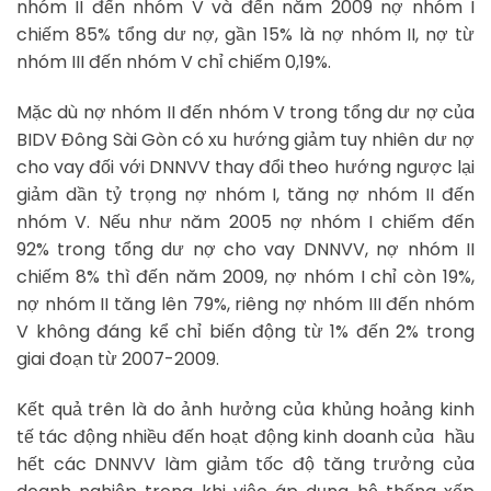
nhóm II đến nhóm V và đến năm 2009 nợ nhóm I
chiếm 85% tổng dư nợ, gần 15% là nợ nhóm II, nợ từ
nhóm III đến nhóm V chỉ chiếm 0,19%.
Mặc dù nợ nhóm II đến nhóm V trong tổng dư nợ của
BIDV Đông Sài Gòn có xu hướng giảm tuy nhiên dư nợ
cho vay đối với DNNVV thay đổi theo hướng ngược lại
giảm dần tỷ trọng nợ nhóm I, tăng nợ nhóm II đến
nhóm V. Nếu như năm 2005 nợ nhóm I chiếm đến
92% trong tổng dư nợ cho vay DNNVV, nợ nhóm II
chiếm 8% thì đến năm 2009, nợ nhóm I chỉ còn 19%,
nợ nhóm II tăng lên 79%, riêng nợ nhóm III đến nhóm
V không đáng kể chỉ biến động từ 1% đến 2% trong
giai đoạn từ 2007-2009.
Kết quả trên là do ảnh hưởng của khủng hoảng kinh
tế tác động nhiều đến hoạt động kinh doanh của hầu
hết các DNNVV làm giảm tốc độ tăng trưởng của