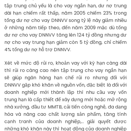
tập trung chủ yếu là cho vay ngắn hạn, dư nợ trung
dài hạn chiếm rất thấp, năm 2005 chiếm 23% trong
tổng dư nợ cho vay DNNVV song tỷ lệ này giảm nhiều
ở những năm tiếp theo, đến năm 2009 mặc dù tổng
dư nợ cho vay DNNVV tăng lên 124 tỷ đồng nhưng dư
nợ cho vay trung hạn giảm còn 5 tỷ đồng, chỉ chiếm
4% tổng dư nợ hỗ trợ DNNVV.
Xét về mức độ rủi ro, khoản vay với kỳ hạn càng dài
thì rủi ro càng cao nên tập trung cho vay ngắn hạn
sẽ giúp ngân hàng hạn chế rủi ro nhưng đối với
DNNVV gặp khó khăn về nguồn vốn, đặc biệt là đối với
doanh nghiệp mới thành lập thì nhu cầu vay vốn
trung hạn là cấp thiết để xây dựng mới hoặc mở rộng
nhà xưởng, đầu tư MMTB, cải tiến công nghệ, đa dạng
hóa và nâng cao chất lượng sản phẩm, tăng tính
cạnh tranh của doanh nghiệp,… giải quyết được
những khó khăn này thì hoạt động của doanh nghiệp