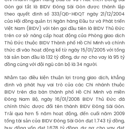
Gòn gọi tắt là BIDV Đông Sài Gòn được thành lập
theo quyết định số 333/QĐ-HĐQT ngày 21/12/2004
của Hội đồng quản trị Ngân hàng Đầu tư và Phát triển
Việt Nam (BIDV) với tên gọi đầu tiên là BIDV Thủ Đức
trên cơ sở nâng cấp hoạt động của Phòng giao dịch
Thủ Đức thuộc BIDV Thành phố Hồ Chí Minh và chính
thức đi vào hoạt động kể từ ngày 15/01/2005 với tổng
tài sản ban đầu là 132 tỷ đồng, dư nợ cho vay là 95 tỷ
đồng cùng với đội ngũ cán bộ là 34 người.
Nhằm tạo điều kiện thuận lợi trong giao dịch, khẳng
định và phát huy vai trò của các Chi nhánh thuộc
BIDV trên địa bàn thành phố Hồ Chí Minh và miền
Đông Nam Bộ, ngày 16/01/2008 BIDV Thủ Đức đã
chính thức được đổi tên thành BIDV Đông Sài Gòn.
Trải qua hơn 5 năm hoạt động, đến cuối năm 2009
tổng tài sản của BIDV Đông Sài Gòn đạt 1.743 tỷ đồng,
huy động vốn đạt 1.678 tỷ đồng, dư nợ cho vay đạt