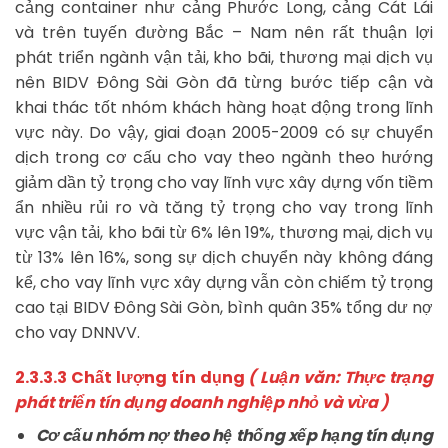
cảng container như cảng Phước Long, cảng Cát Lái
và trên tuyến đường Bắc – Nam nên rất thuận lợi
phát triển ngành vận tải, kho bãi, thương mại dịch vụ
nên BIDV Đông Sài Gòn đã từng bước tiếp cận và
khai thác tốt nhóm khách hàng hoạt động trong lĩnh
vực này. Do vậy, giai đoạn 2005-2009 có sự chuyển
dịch trong cơ cấu cho vay theo ngành theo hướng
giảm dần tỷ trọng cho vay lĩnh vực xây dựng vốn tiềm
ẩn nhiều rủi ro và tăng tỷ trọng cho vay trong lĩnh
vực vận tải, kho bãi từ 6% lên 19%, thương mại, dịch vụ
từ 13% lên 16%, song sự dịch chuyển này không đáng
kể, cho vay lĩnh vực xây dựng vẫn còn chiếm tỷ trọng
cao tại BIDV Đông Sài Gòn, bình quân 35% tổng dư nợ
cho vay DNNVV.
2.3.3.3 Chất lượng tín dụng
( Luận văn: Thực trạng
phát triển tín dụng doanh nghiệp nhỏ và vừa )
Cơ cấu nhóm nợ theo hệ thống xếp hạng tín dụng