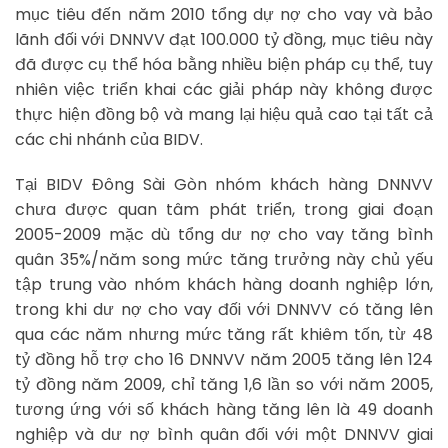
mục tiêu đến năm 2010 tổng dự nợ cho vay và bảo
lãnh đối với DNNVV đạt 100.000 tỷ đồng, mục tiêu này
đã được cụ thể hóa bằng nhiều biện pháp cụ thể, tuy
nhiên việc triển khai các giải pháp này không được
thực hiện đồng bộ và mang lại hiệu quả cao tại tất cả
các chi nhánh của BIDV.
Tại BIDV Đông Sài Gòn nhóm khách hàng DNNVV
chưa được quan tâm phát triển, trong giai đoạn
2005-2009 mặc dù tổng dư nợ cho vay tăng bình
quân 35%/năm song mức tăng trưởng này chủ yếu
tập trung vào nhóm khách hàng doanh nghiệp lớn,
trong khi dư nợ cho vay đối với DNNVV có tăng lên
qua các năm nhưng mức tăng rất khiêm tốn, từ 48
tỷ đồng hỗ trợ cho 16 DNNVV năm 2005 tăng lên 124
tỷ đồng năm 2009, chỉ tăng 1,6 lần so với năm 2005,
tương ứng với số khách hàng tăng lên là 49 doanh
nghiệp và dư nợ bình quân đối với một DNNVV giai