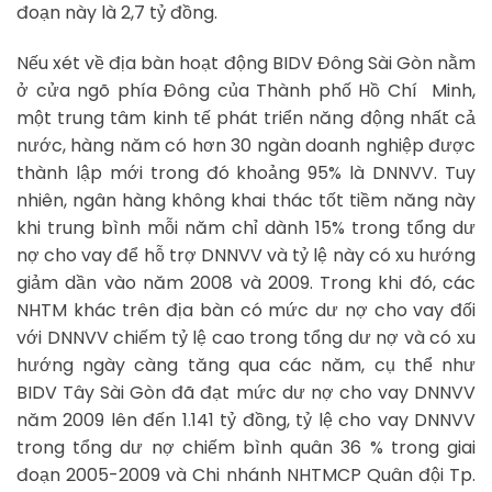
đoạn này là 2,7 tỷ đồng.
Nếu xét về địa bàn hoạt động BIDV Đông Sài Gòn nằm
ở cửa ngõ phía Đông của Thành phố Hồ Chí Minh,
một trung tâm kinh tế phát triển năng động nhất cả
nước, hàng năm có hơn 30 ngàn doanh nghiệp được
thành lập mới trong đó khoảng 95% là DNNVV. Tuy
nhiên, ngân hàng không khai thác tốt tiềm năng này
khi trung bình mỗi năm chỉ dành 15% trong tổng dư
nợ cho vay để hỗ trợ DNNVV và tỷ lệ này có xu hướng
giảm dần vào năm 2008 và 2009. Trong khi đó, các
NHTM khác trên địa bàn có mức dư nợ cho vay đối
với DNNVV chiếm tỷ lệ cao trong tổng dư nợ và có xu
hướng ngày càng tăng qua các năm, cụ thể như
BIDV Tây Sài Gòn đã đạt mức dư nợ cho vay DNNVV
năm 2009 lên đến 1.141 tỷ đồng, tỷ lệ cho vay DNNVV
trong tổng dư nợ chiếm bình quân 36 % trong giai
đoạn 2005-2009 và Chi nhánh NHTMCP Quân đội Tp.