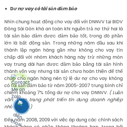
D
ư nợ vay có tài sản đảm bảo
Nhìn chung hoạt động cho vay đối với DNNVV tại BIDV
Đông Sài Gòn khá an toàn khi nguồn trả nợ thứ hai là
tài sản bảo đảm được đảm bảo tốt, trong đó phần
lớn là bất động sản. Trong những năm đầu sau khi
thành lập ngân hàng gần như không cho vay tín
chấp đối với nhóm khách hàng này trừ những món
vay trung dài hạn được đảm bảo bằng tài sản hình
thành vốn vay nhưng tài sản chưa hoàn thiện để thế
chấp cho ngân hàng nên tỷ lệ dư nợ cho vay không
có tài sản đảm bảo từ năm 2005-2007 trung bình chỉ
chiếm khoảng 7% tổng dư nợ cho vay DNNVV.
( Luận
văn: Thực trạng phát triển tín dụng doanh nghiệp
nhỏ và vừa )
Đến năm 2008, 2009 với việc áp dụng các chính sách
khách hàng có phần thông thoáng hơn, trong bối