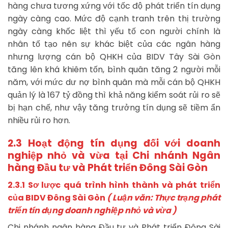
hàng chưa tương xứng với tốc độ phát triển tín dụng
ngày càng cao. Mức độ cạnh tranh trên thị trường
ngày càng khốc liệt thì yếu tố con người chính là
nhân tố tạo nên sự khác biệt của các ngân hàng
nhưng lượng cán bộ QHKH của BIDV Tây Sài Gòn
tăng lên khá khiêm tốn, bình quân tăng 2 người mỗi
năm, với mức dư nợ bình quân mà mỗi cán bộ QHKH
quản lý là 167 tỷ đồng thì khả năng kiểm soát rủi ro sẽ
bị hạn chế, như vậy tăng trưởng tín dụng sẽ tiềm ẩn
nhiều rủi ro hơn.
2
.3 Hoạt động tín dụng đối với doanh
nghiệp nhỏ và vừa tại Chi nhánh
N
gâ
n
hàng Đầu tư và Phát triển Đông Sài Gòn
2.3.1 Sơ lược quá trình hình thành và phát triển
của BIDV Đông Sài Gòn
( Luận văn: Thực trạng phát
triển tín dụng doanh nghiệp nhỏ và vừa )
Chi nhánh ngân hàng Đầu tư và Phát triển Đông Sài