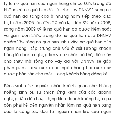
tỷ lệ nợ quá hạn của ngân hàng chỉ có 0,1% trong đó
không có nợ quá hạn đối với cho vay DNNVV, song nợ
quá hạn đã tăng cao ở những năm tiếp theo, đặc
biệt năm 2006 lên đến 2% và đạt đến 3% năm 2008,
sang năm 2009 tỷ lệ nợ quá hạn đã được kiểm soát
và giảm còn 2,8%, trong đó nợ quá hạn của DNNVV
chiếm 13% tổng nợ quá hạn. Như vậy, nợ quá hạn của
ngân hàng tập trung chủ yếu ở đối tượng khách
hàng là doanh nghiệp lớn và tư nhân cá thể, điều này
cho thấy mở rộng cho vay đối với DNNVV sẽ góp
phần giảm thiểu rủi ro cho ngân hàng bởi rủi ro sẽ
được phân tán cho một lượng khách hàng đáng kể.
Bên cạnh các nguyên nhân khách quan như khủng
hoảng kinh tế, sự thích ứng kém của các doanh
nghiệp dẫn đến hoạt động kinh doanh không hiệu quả
còn phải kể đến nguyên nhân làm nợ quá hạn tăng
cao là công tác đầu tư nguồn nhân lực của ngân