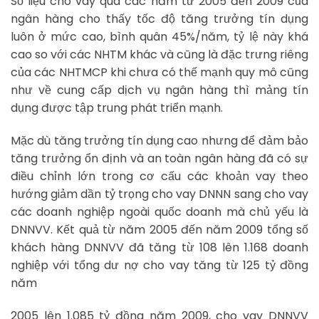
Số liệu cho vay qua các năm từ 2005 đến 2009 của
ngân hàng cho thấy tốc độ tăng trưởng tín dụng
luôn ở mức cao, bình quân 45%/năm, tỷ lệ này khá
cao so với các NHTM khác và cũng là đặc trưng riêng
của các NHTMCP khi chưa có thế mạnh quy mô cũng
như về cung cấp dịch vụ ngân hàng thì mảng tín
dụng được tập trung phát triển mạnh.
Mặc dù tăng trưởng tín dụng cao nhưng để đảm bảo
tăng trưởng ổn định và an toàn ngân hàng đã có sự
điều chỉnh lớn trong cơ cấu các khoản vay theo
hướng giảm dần tỷ trọng cho vay DNNN sang cho vay
các doanh nghiệp ngoài quốc doanh mà chủ yếu là
DNNVV. Kết quả từ năm 2005 đến năm 2009 tổng số
khách hàng DNNVV đã tăng từ 108 lên 1.168 doanh
nghiệp với tổng dư nợ cho vay tăng từ 125 tỷ đồng
năm
2005 lên 1.085 tỷ đồng năm 2009, cho vay DNNVV