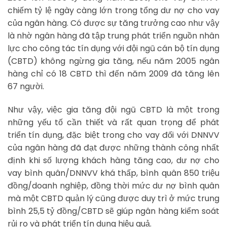
chiếm tỷ lệ ngày càng lớn trong tổng dư nợ cho vay
của ngân hàng. Có được sự tăng trưởng cao như vậy
là nhờ ngân hàng đã tập trung phát triển nguồn nhân
lực cho công tác tín dụng với đội ngũ cán bộ tín dụng
(CBTD) không ngừng gia tăng, nếu năm 2005 ngân
hàng chỉ có 18 CBTD thì đến năm 2009 đã tăng lên
67 người.
Như vậy, việc gia tăng đội ngũ CBTD là một trong
những yếu tố cần thiết và rất quan trọng để phát
triển tín dụng, đặc biệt trong cho vay đối với DNNVV
của ngân hàng đã đạt được những thành công nhất
định khi số lượng khách hàng tăng cao, dư nợ cho
vay bình quân/DNNVV khá thấp, bình quân 850 triệu
đồng/doanh nghiệp, đồng thời mức dư nợ bình quân
mà một CBTD quản lý cũng được duy trì ở mức trung
bình 25,5 tỷ đồng/CBTD sẽ giúp ngân hàng kiểm soát
rủi ro và phát triển tín dụng hiệu quả.