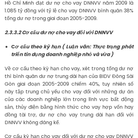
Hồ Chí Minh đạt dư nợ cho vay DNNVV năm 2009 là
1.085 tỷ đồng với tỷ lệ cho vay DNNVV bình quân 38%
tổng dư nợ trong giai đoạn 2005-2009.
2.3.3.2 Cơ cấu dư nợ cho vay đối với DNNVV
C
ơ cấu theo kỳ hạn
( Luận văn: Thực trạng phát
triển tín dụng doanh nghiệp nhỏ và vừa )
Về cơ cấu theo kỳ hạn cho vay, xét trong tổng dư nợ
thì bình quân dư nợ trung dài hạn của BIDV Đông Sài
Gòn giai đoạn 2005-2009 chiếm 40%, tuy nhiên số
này tập trung chủ yếu cho vay đối với những dự án
của các doanh nghiệp lớn trong lĩnh vực bất động
sản, thủy điện bằng hình thức cho vay hợp vốn hay
đồng tài trợ, dư nợ cho vay trung dài hạn đối với
DNNVV không đáng kể.
Cơ cấu kỳ hạn cho vay đối với dư nợ cho vay DNNVV