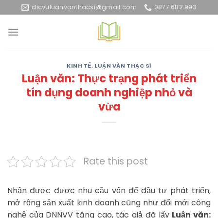
Skip
dicvuluanvanthacsi@gmail.com
0877 682 993
to
content
KINH TẾ
,
LUẬN VĂN THẠC SĨ
Luận văn: Thực trạng phát triển
tín dụng doanh nghiệp nhỏ và
vừa
Rate this post
Nhận được được nhu cầu vốn để đầu tư phát triển,
mở rộng sản xuất kinh doanh cũng như đổi mới công
nghệ của DNNVV tăng cao, tác giả đã lấy
Luận văn: