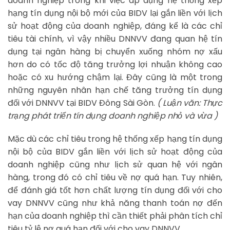
doanh nghiệp trong khi việc áp dụng hệ thống xếp
hạng tín dụng nội bộ mới của BIDV lại gắn liền với lịch
sử hoạt động của doanh nghiệp, đáng kể là các chỉ
tiêu tài chính, vì vậy nhiều DNNVV đang quan hệ tín
dụng tại ngân hàng bị chuyển xuống nhóm nợ xấu
hơn do có tốc độ tăng trưởng lợi nhuận không cao
hoặc có xu hướng chậm lại. Đây cũng là một trong
những nguyên nhân hạn chế tăng trưởng tín dụng
đối với DNNVV tại BIDV Đông Sài Gòn.
( Luận văn: Thực
trạng phát triển tín dụng doanh nghiệp nhỏ và vừa )
Mặc dù các chỉ tiêu trong hệ thống xếp hạng tín dụng
nội bộ của BIDV gắn liền với lịch sử hoạt động của
doanh nghiệp cũng như lịch sử quan hệ với ngân
hàng, trong đó có chỉ tiêu về nợ quá hạn. Tuy nhiên,
để đánh giá tốt hơn chất lượng tín dụng đối với cho
vay DNNVV cũng như khả năng thanh toán nợ đến
hạn của doanh nghiệp thì cần thiết phải phân tích chỉ
tiêu tỷ lệ nợ quá hạn đối với cho vay DNNVV.