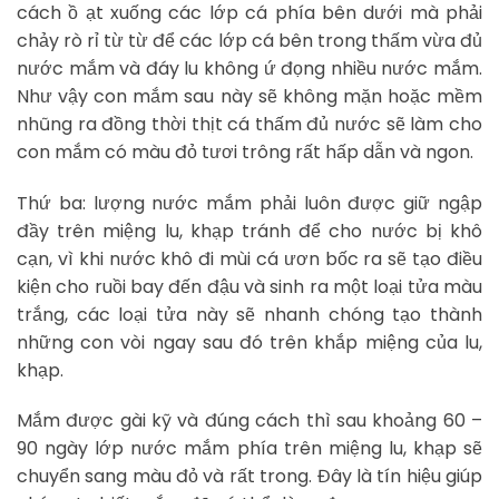
cách ồ ạt xuống các lớp cá phía bên dưới mà phải
chảy rò rỉ từ từ để các lớp cá bên trong thấm vừa đủ
nước mắm và đáy lu không ứ đọng nhiều nước mắm.
Như vậy con mắm sau này sẽ không mặn hoặc mềm
nhũng ra đồng thời thịt cá thấm đủ nước sẽ làm cho
con mắm có màu đỏ tươi trông rất hấp dẫn và ngon.
Thứ ba: lượng nước mắm phải luôn được giữ ngập
đầy trên miệng lu, khạp tránh để cho nước bị khô
cạn, vì khi nước khô đi mùi cá ươn bốc ra sẽ tạo điều
kiện cho ruồi bay đến đậu và sinh ra một loại tửa màu
trắng, các loại tửa này sẽ nhanh chóng tạo thành
những con vòi ngay sau đó trên khắp miệng của lu,
khạp.
Mắm được gài kỹ và đúng cách thì sau khoảng 60 –
90 ngày lớp nước mắm phía trên miệng lu, khạp sẽ
chuyển sang màu đỏ và rất trong. Đây là tín hiệu giúp