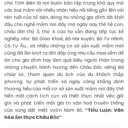
chợ Tịnh Biên là nơi buôn bán tập trung khá quy mô
các loại mắm với nhiều nhãn hiệu nổi tiếng gắn liền với
tên tuổi của tổ tiên, dòng họ những gia đình đã khởi
đầu cho nghề mắm nơi đây mà ngày nay thế hệ con,
cháu đời thứ 3, thứ 4 của họ vẫn đang tiếp tục kế
nghiệp như: Bà Gíao Khoẻ, Bà Hai Xuyến, Bà Tư Hãnh,
Cô Tư Ấu… và nhiều những cơ sở sản xuất mắm mới
cũng đã lần lượt ra đời đáp ứng nhu cầu mua sắm để
ăn cho gia đình hay làm quà biếu người thân trong
những chuyến hành hương đến Châu Đốc viếng Bà
chúa xứ, tham quan du lịch của du khách thập
phương. Sự phát triển và ngày càng khẳng định
thương hiệu của mỗi cơ sở sản xuất mắm nơi đây thể
hiện một cách tích cực và thiết thực nhất việc giữ
gìn và phát triển một giá trị văn hoá truyền thống
của vùng đất miệt vườn Nam Bộ.
“Tiểu Luận: Văn
hóa ẩm thực Châu Đốc”