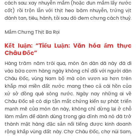
cách sau: xay nhuyễn mắm (hoặc đun mắm lấy nước
cốt) rồi trộn lẫn với thịt heo băm nhuyễn, trứng vịt
đánh tan, tiêu, hành, tỏi sau đó đem chưng cách thuỷ.
Mắm Chưng Thịt Ba Rọi
Kết luận: “Tiểu Luận: Văn hóa ẩm thực
Châu Đốc”
Hàng trăm năm trôi qua, món ăn dân dã này đã đi
vào bữa cơm hàng ngày không chỉ đối với người dân
Châu Đốc, vùng Nam bộ mà còn vươn xa hơn trên
khắp mọi miền đất nước mang theo cả cái hồn của
xứ sở đồng quê sông nước. Ngày nay những ai về
Châu Đốc sẽ có dịp tận mắt chứng kiến sự phát triển
mạnh mẽ của món ăn này, không chỉ dừng lại ở chỗ
làm mắm để dành dùng trong gia đình mà nó đã trở
thành mặt hàng đặc sản nổi tiếng được kinh doanh
rộng khắp vùng đất này. Chợ Châu Đốc, chợ núi Sam,