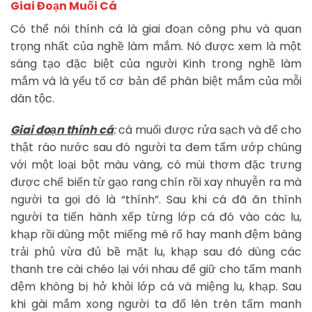
Giai Đoạn Muối Cá
Có thể nói thính cá là giai đoạn công phu và quan
trọng nhất của nghề làm mắm. Nó được xem là một
sáng tạo đặc biệt của người Kinh trong nghề làm
mắm và là yếu tố cơ bản để phân biệt mắm của mỗi
dân tộc.
Giai đoạn thính cá
:
cá muối được rửa sạch và để cho
thật ráo nước sau đó người ta đem tẩm ướp chúng
với một loại bột màu vàng, có mùi thơm đặc trưng
được chế biến từ gạo rang chín rồi xay nhuyễn ra mà
người ta gọi đó là “thính”. Sau khi cá đã ăn thính
người ta tiến hành xếp từng lớp cá đó vào các lu,
khạp rồi dùng một miếng mê rổ hay manh đệm bàng
trải phủ vừa đủ bề mặt lu, khạp sau đó dùng các
thanh tre cài chéo lại với nhau để giữ cho tấm manh
đệm không bị hở khỏi lớp cá và miệng lu, khạp. Sau
khi gài mắm xong người ta đổ lên trên tấm manh