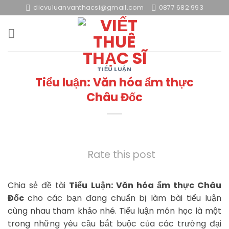
Skip
dicvuluanvanthacsi@gmail.com
0877 682 993
to
content
TIỂU LUẬN
Tiểu luận: Văn hóa ẩm thực
Châu Đốc
Rate this post
Chia sẻ đề tài
Tiểu Luận: Văn hóa ẩm thực Châu
Đốc
cho các bạn đang chuẩn bị làm bài tiểu luận
cùng nhau tham khảo nhé. Tiểu luận môn học là một
trong những yêu cầu bắt buộc của các trường đại