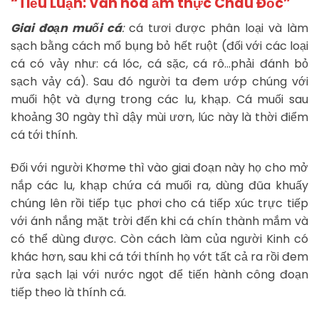
“Tiểu Luận: Văn hóa ẩm thực Châu Đốc”
Giai đoạn muối cá
:
cá tươi được phân loại và làm
sạch bằng cách mổ bụng bỏ hết ruột (đối với các loại
cá có vảy như: cá lóc, cá sặc, cá rô…phải đánh bỏ
sạch vảy cá). Sau đó người ta đem ướp chúng với
muối hột và đựng trong các lu, khạp. Cá muối sau
khoảng 30 ngày thì dậy mùi ươn, lúc này là thời điểm
cá tới thính.
Đối với người Khơme thì vào giai đoạn này họ cho mở
nắp các lu, khạp chứa cá muối ra, dùng đũa khuấy
chúng lên rồi tiếp tục phơi cho cá tiếp xúc trực tiếp
với ánh nắng mặt trời đến khi cá chín thành mắm và
có thể dùng được. Còn cách làm của người Kinh có
khác hơn, sau khi cá tới thính họ vớt tất cả ra rồi đem
rửa sạch lại với nước ngọt để tiến hành công đoạn
tiếp theo là thính cá.