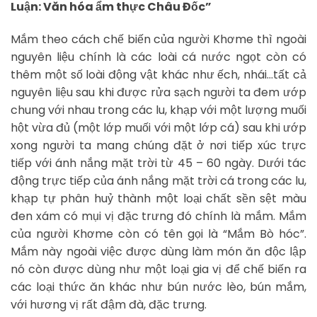
Luận: Văn hóa ẩm thực Châu Đốc”
Mắm theo cách chế biến của người Khơme thì ngoài
nguyên liệu chính là các loài cá nước ngọt còn có
thêm một số loài động vật khác như ếch, nhái…tất cả
nguyên liệu sau khi được rửa sạch người ta đem ướp
chung với nhau trong các lu, khạp với một lượng muối
hột vừa đủ (một lớp muối với một lớp cá) sau khi ướp
xong người ta mang chúng đặt ở nơi tiếp xúc trực
tiếp với ánh nắng mặt trời từ 45 – 60 ngày. Dưới tác
động trực tiếp của ánh nắng mặt trời cá trong các lu,
khạp tự phân huỷ thành một loại chất sền sệt màu
đen xám có mụi vị đặc trưng đó chính là mắm. Mắm
của người Khơme còn có tên gọi là “Mắm Bò hóc”.
Mắm này ngoài việc được dùng làm món ăn độc lập
nó còn được dùng như một loại gia vị để chế biến ra
các loại thức ăn khác như bún nước lèo, bún mắm,
với hương vị rất đậm đà, đặc trưng.