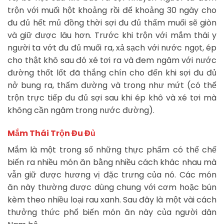
trộn với muối hột khoảng rồi để khoảng 30 ngày cho
đu đủ hết mủ đồng thời sợi đu đủ thấm muối sẽ giòn
và giữ được lâu hơn. Trước khi trộn với mắm thái y
người ta vớt đu đủ muối ra, xả sạch với nước ngọt, ép
cho thật khô sau đó xé tơi ra và đem ngâm với nước
đường thốt lốt đã thắng chín cho đến khi sợi đu đủ
nở bung ra, thấm đường và trong như mứt (có thể
trộn trực tiếp đu đủ sợi sau khi ép khô và xé tơi mà
không cần ngâm trong nước đường).
Mắm Thái Trộn Đu Đủ
Mắm là một trong số những thực phẩm có thể chế
biến ra nhiều món ăn bằng nhiều cách khác nhau mà
vẫn giữ được hương vị đặc trưng của nó. Các món
ăn này thường được dùng chung với cơm hoặc bún
kèm theo nhiều loại rau xanh. Sau đây là một vài cách
thưởng thức phổ biến món ăn này của người dân