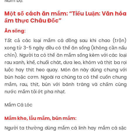
Nam bộ.
Một số cách ăn mắm: “Tiểu Luận: Văn hóa
ẩm thực Châu Đốc”
Ăn sống:
Tất cả các loại mắm cá đồng sau khi chao (trộn)
xong từ 3-5 ngày đều có thể ăn sống (không cần nấu
chín). Người ta có thể ăn mắm sống kèm với các loại
rau xanh, khế, chuối chát, dưa leo, khóm và thịt ba rọi
luộc hay thịt heo quay. Món ăn này dùng chung với
bún hoặc cơm. Ngoài ra chúng ta có thể cuốn chung
mắm, rau, thịt, bún với bánh tráng và chấm cùng
nước mắm tỏi ớt pha nhạt.
Mắm Cá Lóc
Mắm kho, lẫu mắm, bún mắm:
Người ta thường dùng mắm cá linh hay mắm cá sặc