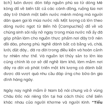
lịch) luôn được đón tiếp nguồn phù sa từ dòng Mê
kông đổ về biến tất cả các cánh đồng, ruộng lúa nơi
đây trở thành một biển nước mênh mông mà người
dân quen gọi là mùa nước nổi. Một lượng cá lớn theo
dòng nước ngọt từ Biển hồ (Campuchia) đổ về và
chúng sinh sôi nẩy nở ngay trong mùa nước nổi ấy đã
góp phần làm cho nguồn thực phẩm nơi đây trở nên
dồi dào, phong phú. Nghề đánh bắt cá bằng vó, chài,
lưới, đặt đáy… đã ra đời trong điều kiện và hoàn cảnh
tự nhiên như thế. Và nguồn lợi thủy sản to lớn kia
cũng chính là cơ sở để nghề làm khô, làm mắm nơi
đây ra đời và phát triển một khi lượng cá đánh bắt
được đã vượt quá nhu cầu đáp ứng cho bữa ăn gia
đình hàng ngày.
Ngày nay nghề mắm ở Nam bộ nói chung và ở vùng
Châu Đốc nói riêng tồn tại hai cách thức chế biến
khác nhau của người Khơme và người Kinh.
“Tiểu