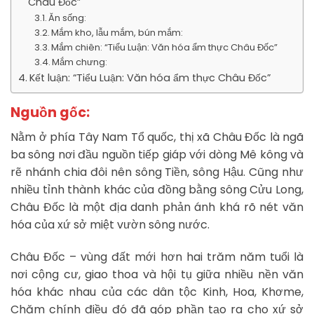
Châu Đốc”
Ăn sống:
Mắm kho, lẫu mắm, bún mắm:
Mắm chiên: “Tiểu Luận: Văn hóa ẩm thực Châu Đốc”
Mắm chưng:
Kết luận: “Tiểu Luận: Văn hóa ẩm thực Châu Đốc”
Nguồn gốc:
Nằm ở phía Tây Nam Tổ quốc, thị xã Châu Đốc là ngã
ba sông nơi đầu nguồn tiếp giáp với dòng Mê kông và
rẽ nhánh chia đôi nên sông Tiền, sông Hậu. Cũng như
nhiều tỉnh thành khác của đồng bằng sông Cửu Long,
Châu Đốc là một địa danh phản ánh khá rõ nét văn
hóa của xứ sở miệt vườn sông nước.
Châu Đốc – vùng đất mới hơn hai trăm năm tuổi là
nơi cộng cư, giao thoa và hội tụ giữa nhiều nền văn
hóa khác nhau của các dân tộc Kinh, Hoa, Khơme,
Chăm chính điều đó đã góp phần tạo ra cho xứ sở