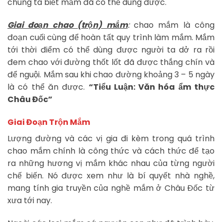
chúng ta biết mắm đã có thể dùng được.
Giai đoạn chao (trộn) mắm
:
chao mắm là công
đoạn cuối cùng để hoàn tất quy trình làm mắm. Mắm
tới thời điểm có thể dùng được người ta dở ra rồi
đem chao với đường thốt lốt đã được thắng chín và
để nguội. Mắm sau khi chao đường khoảng 3 – 5 ngày
là có thể ăn được.
“Tiểu Luận: Văn hóa ẩm thực
Châu Đốc”
Giai Đoạn Trộn Mắm
Lượng đường và các vị gia đi kèm trong quá trình
chao mắm chính là công thức và cách thức để tạo
ra những hương vị mắm khác nhau của từng người
chế biến. Nó được xem như là bí quyết nhà nghề,
mang tính gia truyền của nghề mắm ở Châu Đốc từ
xưa tới nay.