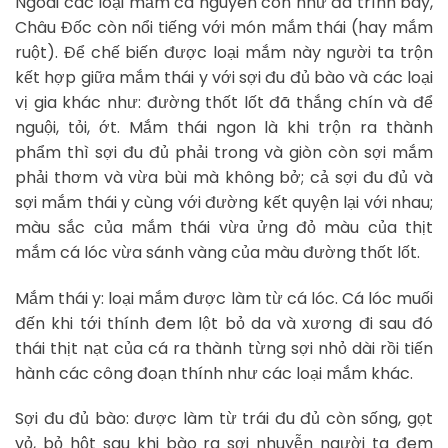
Ngoài các loại mắm cá nguyên con như đã trình bày,
Châu Đốc còn nổi tiếng với món mắm thái (hay mắm
ruột). Để chế biến được loại mắm này người ta trộn
kết hợp giữa mắm thái y với sợi đu đủ bào và các loại
vị gia khác như: đường thốt lốt đã thắng chín và để
nguội, tỏi, ớt. Mắm thái ngon là khi trộn ra thành
phẩm thì sợi đu đủ phải trong và giòn còn sợi mắm
phải thơm và vừa bùi mà không bở; cả sợi đu đủ và
sợi mắm thái y cùng với đường kết quyện lại với nhau;
màu sắc của mắm thái vừa ửng đỏ màu của thịt
mắm cá lóc vừa sánh vàng của màu đường thốt lốt.
Mắm thái y: loại mắm được làm từ cá lóc. Cá lóc muối
đến khi tới thính đem lột bỏ da và xương đi sau đó
thái thịt nạt của cá ra thành từng sợi nhỏ dài rồi tiến
hành các công đoạn thính như các loại mắm khác.
Sợi đu đủ bào: được làm từ trái đu đủ còn sống, gọt
vỏ, bỏ hột sau khi bào ra sợi nhuyễn người ta đem