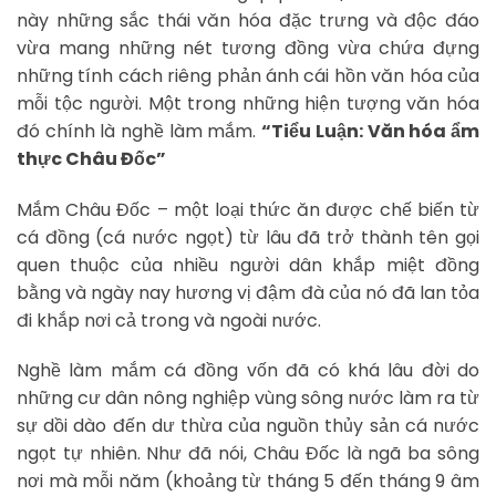
này những sắc thái văn hóa đặc trưng và độc đáo
vừa mang những nét tương đồng vừa chứa đựng
những tính cách riêng phản ánh cái hồn văn hóa của
mỗi tộc người. Một trong những hiện tượng văn hóa
đó chính là nghề làm mắm.
“Tiểu Luận: Văn hóa ẩm
thực Châu Đốc”
Mắm Châu Đốc – một loại thức ăn được chế biến từ
cá đồng (cá nước ngọt) từ lâu đã trở thành tên gọi
quen thuộc của nhiều người dân khắp miệt đồng
bằng và ngày nay hương vị đậm đà của nó đã lan tỏa
đi khắp nơi cả trong và ngoài nước.
Nghề làm mắm cá đồng vốn đã có khá lâu đời do
những cư dân nông nghiệp vùng sông nước làm ra từ
sự dồi dào đến dư thừa của nguồn thủy sản cá nước
ngọt tự nhiên. Như đã nói, Châu Đốc là ngã ba sông
nơi mà mỗi năm (khoảng từ tháng 5 đến tháng 9 âm