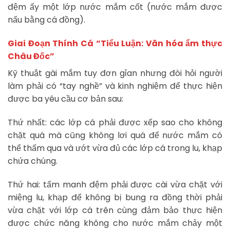
đệm ấy một lớp nước mắm cốt (nước mắm được
nấu bằng cá đồng).
Giai Đoạn Thính Cá
“Tiểu Luận: Văn hóa ẩm thực
Châu Đốc”
Kỹ thuật gài mắm tuy đơn gỉan nhưng đòi hỏi người
làm phải có “tay nghề” và kinh nghiệm để thực hiện
được ba yêu cầu cơ bản sau:
Thứ nhất: các lớp cá phải được xếp sao cho không
chặt quá mà cũng không lơi quá để nước mắm có
thể thấm qua và ướt vừa đủ các lớp cá trong lu, khạp
chứa chúng.
Thứ hai: tấm manh đệm phải được cài vừa chặt với
miệng lu, khạp để không bị bung ra đồng thời phải
vừa chặt với lớp cá trên cùng đảm bảo thực hiện
được chức năng không cho nước mắm chảy một