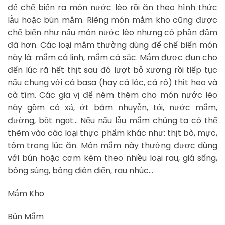
để chế biến ra món nước lèo rồi ăn theo hình thức
lẫu hoặc bún mắm. Riêng món mắm kho cũng được
chế biến như nấu món nước lèo nhưng có phần đậm
đà hơn. Các loại mắm thường dùng để chế biến món
này là: mắm cá linh, mắm cá sặc. Mắm được đun cho
đến lúc rã hết thịt sau đó lượt bỏ xương rồi tiếp tục
nấu chung với cá basa (hay cá lóc, cá rô) thịt heo và
cà tím. Các gia vị để nêm thêm cho món nước lèo
này gồm có xả, ớt băm nhuyễn, tỏi, nước mắm,
đường, bột ngọt… Nếu nấu lẫu mắm chúng ta có thể
thêm vào các loại thực phẩm khác như: thịt bò, mực,
tôm trong lúc ăn. Món mắm này thường được dùng
với bún hoặc cơm kèm theo nhiều loại rau, giá sống,
bông súng, bông điên điển, rau nhúc…
Mắm Kho
Bún Mắm