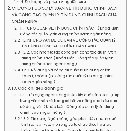
4. Đối tượng và phạm vi nghiên cứu
CHƯƠNG I CÓ SỞ LÝ LUẬN VỀ TÍN DỤNG CHÍNH SÁCH
VÀ CÔNG TÁC QUẢN LÝ TÍN DỤNG CHÍNH SÁCH CỦA
NGÂN HÀNG.
1.1. TỔNG QUAN VỀ TÍN DỤNG CHÍNH SÁCH ( Khóa luận:
Công tác quản lý tín dụng chính sách ngân hàng )
1.2. NHỮNG VẤN ĐỀ CƠ BẢN VỀ CÔNG TÁC QUẢN LÝ
TÍN DỤNG CHÍNH SÁCH CỦA NGÂN HÀNG
1.2.2. Các nhân tố tác động đến công tác quản lý tín
dụng chính sách ( Khóa luận: Công tác quản lý tín
dụng chính sách ngân hàng )
1.2.3. Nội dung và công cụ quản lý tín dụng chính
sách ( Khóa luận: Công tác quản lý tín dụng chính
sách ngân hàng )
1.3. Các chỉ tiêu đánh giá
1.3.1. Tín dụng Ngân hàng thúc đẩy quá trình tích tụ tập
trung vốn nhàn rỗi trong xã hội và nâng cao hiệu quả
sử dụng vốn ( Khóa luận: Công tác quản lý tín dụng
chính sách ngân hàng )
1.3.2. Tín dụng Ngân hàng góp phần đẩy nhanh quá
trình tái sản xuất mở rộng và tổ chức điều hoà lưu
thông tiền tệ ( Khóa luận: Công tác quản lý tín dụng