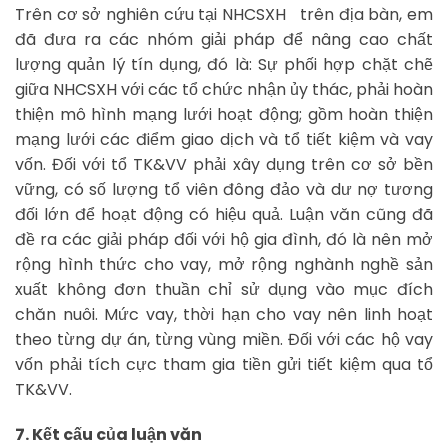
Trên cơ sở nghiên cứu tại NHCSXH trên địa bàn, em
đã đưa ra các nhóm giải pháp để nâng cao chất
lượng quản lý tín dụng, đó là: Sự phối hợp chặt chẽ
giữa NHCSXH với các tổ chức nhận ủy thác, phải hoàn
thiện mô hình mạng lưới hoạt động; gồm hoàn thiện
mạng lưới các điểm giao dịch và tổ tiết kiệm và vay
vốn. Đối với tổ TK&VV phải xây dụng trên cơ sở bền
vững, có số lượng tổ viên đông đảo và dư nợ tương
đối lớn để hoạt động có hiệu quả. Luận văn cũng đã
đề ra các giải pháp đối với hộ gia đình, đó là nên mở
rộng hình thức cho vay, mở rộng nghành nghề sản
xuất không đơn thuần chỉ sử dụng vào mục đích
chăn nuôi. Mức vay, thời hạn cho vay nên linh hoạt
theo từng dự án, từng vùng miền. Đối với các hộ vay
vốn phải tích cực tham gia tiền gửi tiết kiệm qua tổ
TK&VV.
7. Kết cấu của luận văn