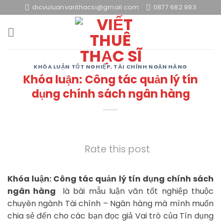
Skip
dicvuluanvanthacsi@gmail.com
0877 682 993
to
content
KHÓA LUẬN TỐT NGHIỆP
,
TÀI CHÍNH NGÂN HÀNG
Khóa luận: Công tác quản lý tín
dụng chính sách ngân hàng
Rate this post
Khóa luận: Công tác quản lý tín dụng chính sách
ngân hàng
là bài mẫu luận văn tốt nghiệp thuộc
chuyên ngành Tài chính – Ngân hàng mà mình muốn
chia sẻ đến cho các bạn đọc giả Vai trò của Tín dụng