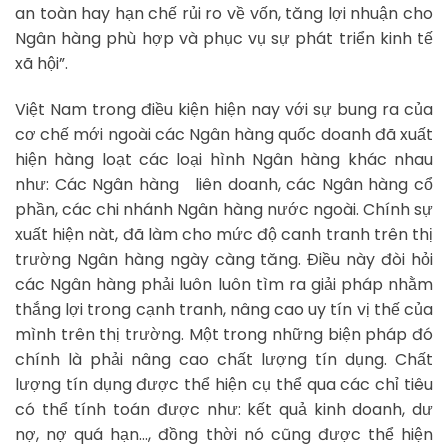
an toàn hay hạn chế rủi ro về vốn, tăng lợi nhuận cho
Ngân hàng phù hợp và phục vụ sự phát triển kinh tế
xã hội”.
Việt Nam trong điều kiện hiện nay với sự bung ra của
cơ chế mới ngoài các Ngân hàng quốc doanh đã xuất
hiện hàng loạt các loại hình Ngân hàng khác nhau
như: Các Ngân hàng liên doanh, các Ngân hàng cổ
phần, các chi nhánh Ngân hàng nước ngoài. Chính sự
xuất hiện nàt, đã làm cho mức độ canh tranh trên thị
trường Ngân hàng ngày càng tăng. Điều này đòi hỏi
các Ngân hàng phải luôn luôn tìm ra giải pháp nhằm
thắng lợi trong cạnh tranh, nâng cao uy tín vị thế của
mình trên thị trường. Một trong những biện pháp đó
chính là phải nâng cao chất lượng tín dụng. Chất
lượng tín dụng được thể hiện cụ thể qua các chỉ tiêu
có thể tính toán được như: kết quả kinh doanh, dư
nợ, nợ quá hạn…, đồng thời nó cũng được thể hiện