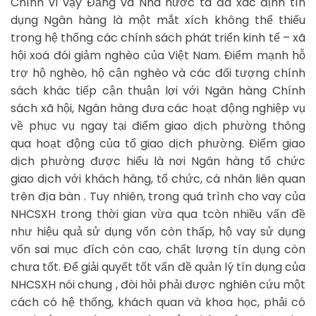
Chính vì vậy Đảng và Nhà nước ta đã xác định tín
dụng Ngân hàng là một mắt xích không thể thiếu
trong hệ thống các chính sách phát triển kinh tế – xã
hội xoá đói giảm nghèo của Việt Nam. Điểm mạnh hỗ
trợ hộ nghèo, hộ cận nghèo và các đối tượng chính
sách khác tiếp cận thuận lợi với Ngân hàng Chính
sách xã hội, Ngân hàng đưa các hoạt động nghiệp vụ
về phục vụ ngay tại điểm giao dịch phường thông
qua hoạt động của tổ giao dịch phường. Điểm giao
dịch phường được hiểu là nơi Ngân hàng tổ chức
giao dịch với khách hàng, tổ chức, cá nhân liên quan
trên địa bàn . Tuy nhiên, trong quá trình cho vay của
NHCSXH trong thời gian vừa qua tcòn nhiều vấn đề
như hiệu quả sử dụng vốn còn thấp, hộ vay sử dụng
vốn sai mục đích còn cao, chất lượng tín dụng còn
chưa tốt. Để giải quyết tốt vấn đề quản lý tín dụng của
NHCSXH nói chung , đòi hỏi phải được nghiên cứu một
cách có hệ thống, khách quan và khoa học, phải có