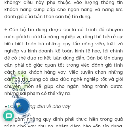
không? điều này phụ thuộc vào lượng thông tin
khách hàng cung cấp cho ngân hàng và năng lực
đánh giá của bản thân cán bộ tín dụng.
+ Cán bộ tín dụng được coi là có trình độ chuyên
môn giỏi khi có khả năng nghiệp vụ rộng thể hiện ở sự
hiểu biết toàn bộ những quy tắc công việc, luật và
nghiệp vụ kinh doanh, kế toán, kinh tế học, tài chính
để có thể đưa ra kết luận đúng đắn. Cán bộ tín dụng
cần phải có giác quan tốt trong việc đánh giá tính
cách của khách hàng vay. Việc tuyển chọn những
cán bộ tín dụng có đạo đức nghề nghiệp tốt và giỏi
chuyên môn sẽ giúp cho ngân hàng tránh được
những sai phạm có thể xảy ra.
C
ác hướng dẫn về cho vay
1
Bao gồm những quy định phải thực hiện trong quá
trình cho vay, thu nợ nhằm đảm bảo vốn tín dụng.