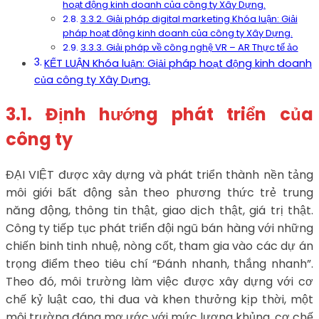
hoạt động kinh doanh của công ty Xây Dựng.
3.3.2. Giải pháp digital marketing Khóa luận: Giải
pháp hoạt động kinh doanh của công ty Xây Dựng.
3.3.3. Giải pháp về công nghệ VR – AR Thực tế ảo
KẾT LUẬN Khóa luận: Giải pháp hoạt động kinh doanh
của công ty Xây Dựng.
3.1. Định hướng phát triển của
công ty
ĐẠI VIỆT được xây dựng và phát triển thành nền tảng
môi giới bất động sản theo phương thức trẻ trung
năng động, thông tin thật, giao dịch thật, giá trị thật.
Công ty tiếp tục phát triển đội ngũ bán hàng với những
chiến binh tinh nhuệ, nòng cốt, tham gia vào các dự án
trọng điểm theo tiêu chí “Đánh nhanh, thắng nhanh”.
Theo đó, môi trường làm việc được xây dựng với cơ
chế kỷ luật cao, thi đua và khen thưởng kịp thời, một
môi trường đáng mơ ước với mức lương khủng, cơ chế