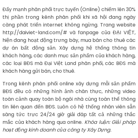
Đẩy mạnh phân phối trực tuyến (Online) chiếm lên 30%
thị phần trong kênh phân phối khi xã hội đang ngày
càng phát triển internet không ngừng. Trang website
http://daiviet-land.com/# và fanpage của ĐẠI VIỆT,
hiện đang hoạt động trưng bày, mua bán cho thuê các
dự án bất động sản. Xây dựng hệ thống thông tin
khách hàng, các danh mục sản phẩm của khách hàng,
các loại BĐS mà Đại Việt Land phân phối, các BĐS mà
khách hàng gửi bán, cho thuê.
Trong kênh phân phối online xây dựng mỗi sản phẩm
BĐS đều có những hình ảnh chân thực, những video
toàn cảnh quay toàn bộ ngôi nhà cùng toàn thể thông
tin liên quan đến BĐS. Luôn có hệ thống nhân viên sẵn
sàng tức trực 24/24 giờ giải đáp tất cả những thắc
mắc của khách hàng qua online.
Khóa luận: Giải pháp
hoạt động kinh doanh của công ty Xây Dựng.