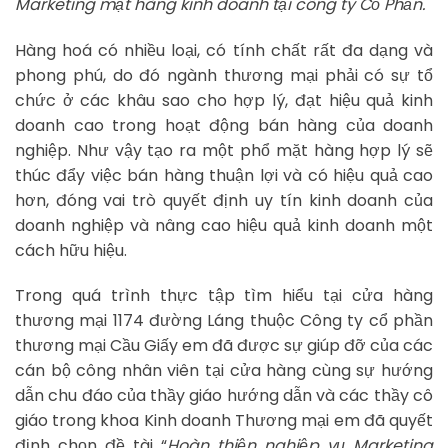
Marketing mặt hàng kinh doanh tại công ty Cổ Phần.
Hàng hoá có nhiều loại, có tính chất rất đa dạng và
phong phú, do đó ngành thương mại phải có sự tổ
chức ở các khâu sao cho hợp lý, đạt hiệu quả kinh
doanh cao trong hoạt động bán hàng của doanh
nghiệp. Như vậy tạo ra một phổ mặt hàng hợp lý sẽ
thúc đẩy việc bán hàng thuận lợi và có hiệu quả cao
hơn, đóng vai trò quyết định uy tín kinh doanh của
doanh nghiệp và nâng cao hiệu quả kinh doanh một
cách hữu hiệu.
Trong quá trình thực tập tìm hiểu tại cửa hàng
thương mại 1174 đường Láng thuộc Công ty cổ phần
thương mại Cầu Giấy em đã được sự giúp đỡ của các
cán bộ công nhân viên tại cửa hàng cùng sự hướng
dẫn chu đáo của thầy giáo hướng dẫn và các thầy cô
giáo trong khoa Kinh doanh Thương mại em đã quyết
định chọn đề tài “
Hoàn thiện nghiệp vụ Marketing