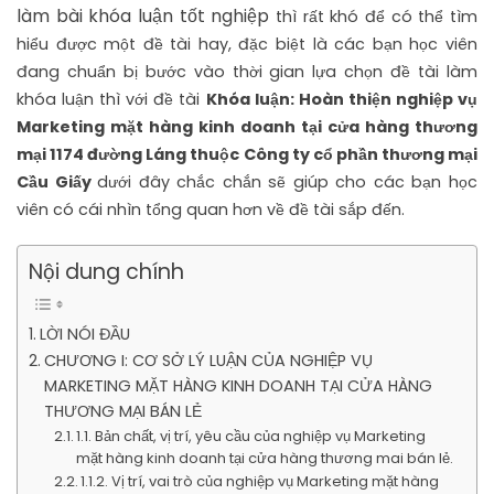
làm bài khóa luận tốt nghiệp
thì rất khó để có thể tìm
hiểu được một đề tài hay, đặc biệt là các bạn học viên
đang chuẩn bị bước vào thời gian lựa chọn đề tài làm
khóa luận thì với đề tài
Khóa luận: Hoàn thiện nghiệp vụ
Marketing mặt hàng kinh doanh tại cửa hàng thương
mại 1174 đường Láng thuộc Công ty cổ phần thương mại
Cầu Giấy
dưới đây chắc chắn sẽ giúp cho các bạn học
viên có cái nhìn tổng quan hơn về đề tài sắp đến.
Nội dung chính
LỜI NÓI ĐẦU
CHƯƠNG I: CƠ SỞ LÝ LUẬN CỦA NGHIỆP VỤ
MARKETING MẶT HÀNG KINH DOANH TẠI CỬA HÀNG
THƯƠNG MẠI BÁN LẺ
1.1. Bản chất, vị trí, yêu cầu của nghiệp vụ Marketing
mặt hàng kinh doanh tại cửa hàng thương mai bán lẻ.
1.1.2. Vị trí, vai trò của nghiệp vụ Marketing mặt hàng