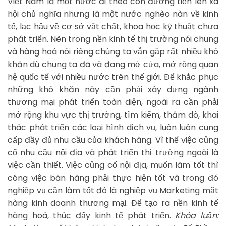
Việt Nam là một nước đi theo con đường tiến lên xã
hội chủ nghĩa nhưng là một nước nghèo nàn về kinh
tế, lạc hậu về cơ sở vật chất, khoa học kỹ thuật chưa
phát triển. Nên trong nền kinh tế thị trường nói chung
và hàng hoá nói riêng chúng ta vẫn gặp rất nhiều khó
khăn dù chung ta đã và đang mở cửa, mở rộng quan
hệ quốc tế với nhiều nước trên thế giới. Để khắc phục
những khó khăn này cần phải xây dựng ngành
thương mại phát triển toàn diện, ngoài ra cần phải
mở rộng khu vực thị trường, tìm kiếm, thăm dò, khai
thác phát triển các loại hình dịch vụ, luôn luôn cung
cấp đầy đủ nhu cầu của khách hàng. Vì thế việc củng
cố nhu cầu nội địa và phát triển thị trường ngoài là
việc cần thiết. Việc củng cố nội địa, muốn làm tốt thì
công việc bán hàng phải thực hiện tốt và trong đó
nghiệp vụ cần làm tốt đó là nghiệp vụ Marketing mặt
hàng kinh doanh thương mại. Để tạo ra nền kinh tế
hàng hoá, thúc đẩy kinh tế phát triển.
Khóa luận: