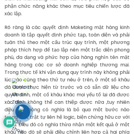
phận chức năng khác theo mục tiêu chiến lược đã
xác lập.
Rõ ràng là các quyết định Maketing mặt hàng kinh
doanh là tập quyết định phức tạp, toàn diện và phải
tuân thủ theo một cấu trúc quy trình, một phương
pháp thích hợp để tạo lập nên một trắc diện phong
phú, đa dạng và phức hợp của hàng nghìn tên mặt
hàng trong các cơ sở doanh nghiệp thương mại.
Trong thực tế khi vận dụng quy trình này không phải
lúc nào cũng theo thứ tự nêu ở trên, ở một số khâu
đã được thực hiện từ trước và có sẵn dữ liệu cho
quyết định, một cố khâu khác mọi yếu tố lại đã được
xác định không thể can thiệp được nữa ,tuy nhiên
điều đó không có nghĩa là bỏ qua một bước nào
1
trong một trật tự liên hệ logic, biện chứng hữu cơ với
nhau. Điều đó có nghĩa thừa nhận một kết quả ở một
khâu nào đó sẽ phải điều chỉnh liên hợp cả hai phía