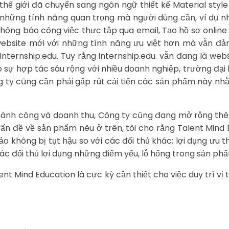
hế giới đã chuyển sang ngôn ngữ thiết kế Material style
u những tính năng quan trọng mà người dùng cần, ví dụ n
hông báo công việc thực tập qua email, Tạo hồ sơ online
 website mới với những tính năng ưu việt hơn mà vẫn đả
nternship.edu. Tuy rằng Internship.edu. vẫn đang là webs
ó sự hợp tác sâu rộng với nhiều doanh nghiệp, trường đại
 ty cũng cần phải gấp rút cải tiến các sản phẩm này nh
hành công và doanh thu, Công ty cũng đang mở rộng thê
vấn đề về sản phẩm nêu ở trên, tôi cho rằng Talent Mind E
hông bị tụt hậu so với các đối thủ khác; lợi dụng ưu th
 đối thủ lợi dụng những điểm yếu, lỗ hổng trong sản phẩm
nt Mind Education là cực kỳ cần thiết cho việc duy trì vị