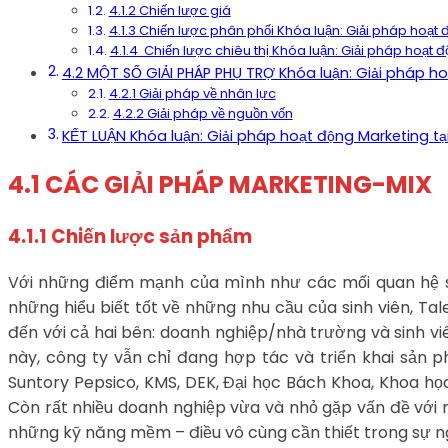
4.1.2 Chiến lược giá
4.1.3 Chiến lược phân phối Khóa luận: Giải pháp hoạt 
4.1.4 Chiến lược chiêu thị Khóa luận: Giải pháp hoạt 
4.2 MỘT SỐ GIẢI PHÁP PHỤ TRỢ Khóa luận: Giải pháp ho
4.2.1 Giải pháp về nhân lực
4.2.2 Giải pháp về nguồn vốn
KẾT LUẬN Khóa luận: Giải pháp hoạt động Marketing tạ
4.1 CÁC GIẢI PHÁP MARKETING-MIX
4.1.1 Chiến lược sản phẩm
Với những điểm mạnh của mình như các mối quan hệ sâu
những hiểu biết tốt về những nhu cầu của sinh viên, T
đến với cả hai bên: doanh nghiệp/nhà trường và sinh vi
này, công ty vẫn chỉ đang hợp tác và triển khai sản
Suntory Pepsico, KMS, DEK, Đại học Bách Khoa, Khoa họ
Còn rất nhiều doanh nghiệp vừa và nhỏ gặp vấn đề với 
những kỹ năng mềm – điều vô cùng cần thiết trong sự ng