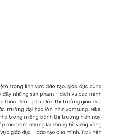
ệm trong lĩnh vực đào tạo, giáo dục cùng
 để đẩy những sản phẩm – dịch vụ của mình
hai thác được phần lớn thị trường giáo dục
ác trường đại học lớn như Samsung, Nike,
nhỏ trong miếng bánh thị trường hiện nay.
hiệp mỗi năm nhưng lại không hề vững vàng
h vực giáo dục – đào tạo của mình, TME nên