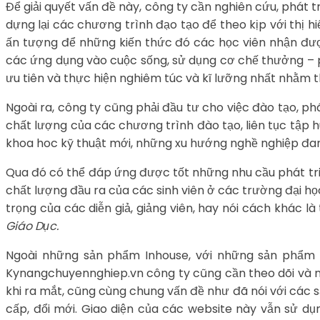
Để giải quyết vấn đề này, công ty cần nghiên cứu, phát 
dựng lại các chương trình đạo tạo để theo kịp với thị h
ấn tượng để những kiến thức đó các học viên nhận được
các ứng dụng vào cuộc sống, sử dụng cơ chế thưởng – ph
ưu tiên và thực hiện nghiêm túc và kĩ lưỡng nhất nhằm
Ngoài ra, công ty cũng phải đầu tư cho việc đào tạo, phá
chất lượng của các chương trình đào tạo, liên tục tập h
khoa hoc kỹ thuật mới, những xu hướng nghề nghiệp đang
Qua đó có thể đáp ứng được tốt những nhu cầu phát tri
chất lượng đầu ra của các sinh viên ở các trường đại họ
trọng của các diễn giả, giảng viên, hay nói cách khác l
Giáo Dục.
Ngoài những sản phẩm Inhouse, với những sản phẩm t
Kynangchuyennghiep.vn công ty cũng cần theo dõi và nâ
khi ra mắt, cũng cùng chung vấn đề như đã nói với các 
cấp, đổi mới. Giao diện của các website này vẫn sử dụ