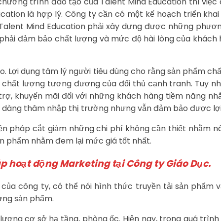
ương trình đào tạo của Talent Mind Education thì việc c
tion là hợp lý. Công ty cần có một kế hoạch triển kha
ỏi Talent Mind Education phải xây dựng được những phươ
phải đảm bảo chất lượng và mức độ hài lòng của khách hà
 Lợi dụng tâm lý người tiêu dùng cho rằng sản phẩm chất
hất lượng tương đương của đối thủ cạnh tranh. Tuy nhi
trợ, khuyến mãi đối với những khách hàng tiềm năng nh
dễ dàng thâm nhập thị trường nhưng vẫn đảm bảo được lợi 
iện pháp cắt giảm những chi phí không cần thiết nhằm 
ản phẩm nhằm đem lại mức giá tốt nhất.
áp hoạt động Marketing tại Công ty Giáo Dục.
y của công ty, có thể nói hình thức truyền tải sản phẩ
ượng sản phẩm.
ượng cơ sở hạ tầng, phòng ốc. Hiện nay, trong quá trình