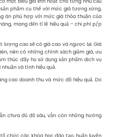
ó một biểu giá linh hoạt cho từng nhu cầu
i sản phẩm cụ thể với mức giá tương xứng,
ng án phù hợp với mức giá thỏa thuận của
ng, mang đến tỉ lệ hiệu quả – chi phí p/p
 lượng cao sẽ có giá cao và ngược lại. Giá
ên, nên có những chính sách giảm giá, ưu
ằm thúc đẩy họ sử dụng sản phẩm dịch vụ
nhuận và tính hiệu quả.
nâng cao doanh thu và mức độ hiệu quả. Do
m vẫn chưa đủ độ sâu, vẫn còn những hướng
 tổ chức các khóa học đào tạo, huấn luyện