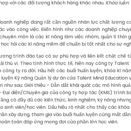
hợp với các đối tượng khách hàng khác nhau.
Khóa luận:
doanh nghiệp đang rất cần nguồn nhân lực chất lượng c
ác vào công việc. Điển hình như các doanh nghiệp chu
uyên môn là các kĩ năng làm việc nhóm, quản lí thời gi
ọc hỏi các kĩ năng mềm để chuẩn bị tốt nhất cho sự ng
ương trình đào tạo có sự phù hợp và liên kết chặt chẽ từ
ải thú vị. Theo tình hình thực tế, hiện nay công ty Talen
m công ty ra đời. Hầu hết các buổi huấn luyện, khóa k
ấn luyện Kỹ năng Quản lý dự án của Talent Mind Education
 như sau: Giới thiệu – Dẫn dắt khái quát các mô hình quả
ại diện/Chuyên gia của công ty hợp tác (KMS) trình bà
rằng có đầy đủ các kiến thức, kinh nghiệm, kỹ năng nhưng
sinh viên/học viên. Dấu hiệu rõ nhất cho thấy các khóa 
 thần xây dựng, tham gia vào buổi huấn luyện cũng mất dần
 hoàn toàn đáp ứng mong đợi của phần lớn học viên.