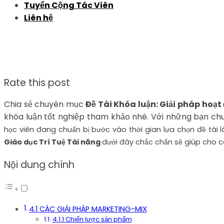
Tuyển Cộng Tác Viên
Liên hệ
Rate this post
Chia sẻ chuyên mục
Đề Tài Khóa luận: Giải pháp hoạ
khóa luận tốt nghiệp tham khảo nhé. Với những bạn chu
học viên đang chuẩn bị bước vào thời gian lựa chọn đề tài l
Giáo dục Trí Tuệ Tài năng
dưới đây chắc chắn sẽ giúp cho cá
Nội dung chính
4.1 CÁC GIẢI PHÁP MARKETING-MIX
4.1.1 Chiến lược sản phẩm