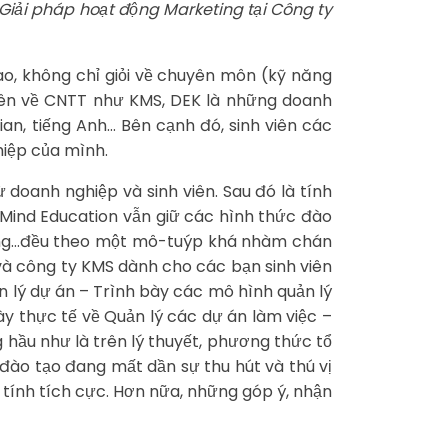
 Giải pháp hoạt động Marketing tại Công ty
ao, không chỉ giỏi về chuyên môn (kỹ năng
yên về CNTT như KMS, DEK là những doanh
an, tiếng Anh… Bên cạnh đó, sinh viên các
hiệp của mình.
 doanh nghiệp và sinh viên. Sau đó là tính
t Mind Education vẫn giữ các hình thức đào
ĩ năng…đều theo một mô-tuýp khá nhàm chán
 và công ty KMS dành cho các bạn sinh viên
n lý dự án – Trình bày các mô hình quản lý
y thực tế về Quản lý các dự án làm việc –
 hầu như là trên lý thuyết, phương thức tổ
đào tạo đang mất dần sự thu hút và thú vị
 tính tích cực. Hơn nữa, những góp ý, nhận