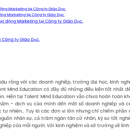
động Marketing tại Công ty Giáo Dục.
động Marketing tại Công ty Giáo Dục.
ạt động Marketing tại Công ty Giáo Dục.
i Công ty Giáo Dục.
 rộng với các doanh nghiệp, trường đại học, kinh nghi
alent Mind Education có đầy đủ những điều kiện tốt nhất
ên. Hiện tại Talent Mind Education vẫn chưa hoàn toàn k
 phẩm – dịch vụ của mình đến một số doanh nghiệp và c
c tự nhiên… Tuy là các đơn vị lớn nhưng chỉ chiếm phần 
nguồn nhân sự, cả trăm ngàn tân cử nhân, kỹ sư tốt ng
hiệp của mỗi người. Với kinh nghiệm và sở trường về lĩn