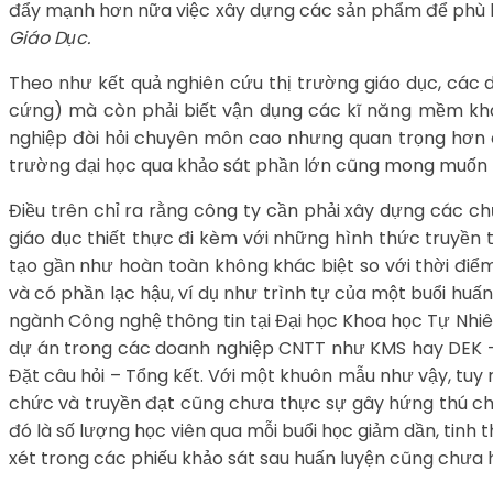
đẩy mạnh hơn nữa việc xây dựng các sản phẩm để phù 
Giáo Dục.
Theo như kết quả nghiên cứu thị trường giáo dục, các 
cứng) mà còn phải biết vận dụng các kĩ năng mềm kh
nghiệp đòi hỏi chuyên môn cao nhưng quan trọng hơn ch
trường đại học qua khảo sát phần lớn cũng mong muốn h
Điều trên chỉ ra rằng công ty cần phải xây dựng các ch
giáo dục thiết thực đi kèm với những hình thức truyền t
tạo gần như hoàn toàn không khác biệt so với thời điể
và có phần lạc hậu, ví dụ như trình tự của một buổi hu
ngành Công nghệ thông tin tại Đại học Khoa học Tự Nhiên
dự án trong các doanh nghiệp CNTT như KMS hay DEK – Đ
Đặt câu hỏi – Tổng kết. Với một khuôn mẫu như vậy, tuy 
chức và truyền đạt cũng chưa thực sự gây hứng thú cho 
đó là số lượng học viên qua mỗi buổi học giảm dần, tinh
xét trong các phiếu khảo sát sau huấn luyện cũng chưa