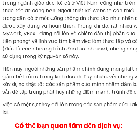
trong ngành giáo dục, kể cả ở Việt Nam cũng như trên t
thao tác dễ dàng hơn. Ngoài thiết kế, website còn thiế
trọng cần có ở một Cổng thông tin thực tập như: nhận t
được xây dựng và hoàn thiện. Trong khi đó, rất nhiều
Mywork, yBox… đang nổi lên và chiếm dần thị phần của I
tiên phong” về lĩnh vực tìm kiếm việc làm thực tập và c
(đến từ các chương trình đào tạo inhouse), nhưng công
sử dụng trong kỷ nguyên số này.
Hiện nay, ngoài những sản phẩm chính đang mang lại t
giảm bớt rủi ro trong kinh doanh. Tuy nhiên, với những 
xây dựng thật tốt các sản phẩm của mình nhằm đảm bảo k
sẵn để tập trung phát huy những điểm mạnh, tránh để các
Việc có một sự thay đổi lớn trong các sản phẩm của Tale
lai.
Có thể bạn quan tâm đến dịch vụ: