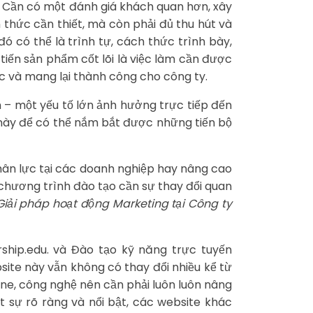
g. Cần có một đánh giá khách quan hơn, xây
n thức cần thiết, mà còn phải đủ thu hút và
 có thể là trình tự, cách thức trình bày,
tiến sản phẩm cốt lõi là việc làm cần được
c và mang lại thành công cho công ty.
ơn – một yếu tố lớn ảnh hưởng trực tiếp đến
n này để có thể nắm bắt được những tiến bộ
hân lực tại các doanh nghiệp hay nâng cao
 chương trình đào tạo cần sự thay đổi quan
Giải pháp hoạt động Marketing tại Công ty
ship.edu. và Đào tạo kỹ năng trực tuyến
ite này vẫn không có thay đổi nhiều kể từ
ine, công nghệ nên cần phải luôn luôn nâng
t sự rõ ràng và nổi bật, các website khác