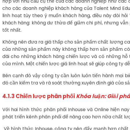
hợp với nhu cầu cụ thể của các doanh nghiệp như các ch
cho các doanh nghiệp khách hàng của Talent Mind Educa
linh hoạt tùy theo ý muốn khách hàng, điều này đòi h
khách hàng: không dư thừa để giảm chi phí, nhưng vẫn 
tốt nhất.
Không nên đưa ra giá thấp cho sản phẩm chất lượng cao.
của những sản phẩm này không thấp hơn sản phẩm có c
đãi cho những khách hàng chiến lược và có những hỗ 
của mình. Một chiến lược giá linh hoạt sẽ giúp công ty 
Bên cạnh đó vậy công ty cần luôn luôn tiến hành mọi b
đó cần kiểm tra và rà soát thường xuyên định giá của s
4.1.3 Chiến lược phân phối
Khóa luận: Giải ph
Với hai hình thức phân phối Inhouse và Online hiện na
phát triển kênh phân phối để nâng cao hơn nữa chất l
Về hình thức Inhouse, công ty nên đẩy mạnh hơn chất l