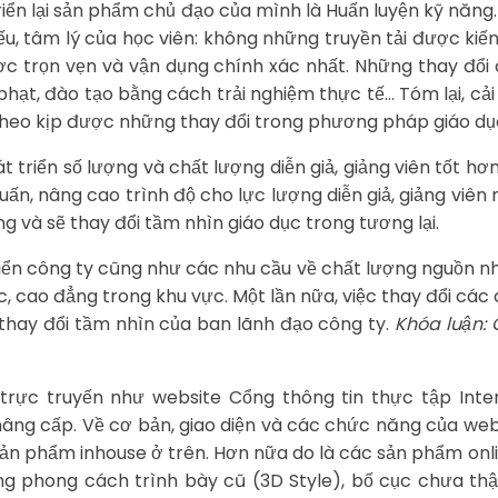
triển lại sản phẩm chủ đạo của mình là Huấn luyện kỹ năn
iếu, tâm lý của học viên: không những truyền tải được kiế
 trọn vẹn và vận dụng chính xác nhất. Những thay đổi đó
ạt, đào tạo bằng cách trải nghiệm thực tế… Tóm lại, cải 
 theo kịp được những thay đổi trong phương pháp giáo dụ
t triển số lượng và chất lượng diễn giả, giảng viên tốt h
uấn, nâng cao trình độ cho lực lượng diễn giả, giảng viê
 và sẽ thay đổi tầm nhìn giáo dục trong tương lại.
ển công ty cũng như các nhu cầu về chất lượng nguồn n
c, cao đẳng trong khu vực. Một lần nữa, việc thay đổi các
à thay đổi tầm nhìn của ban lãnh đạo công ty.
Khóa luận: 
rực truyến như website Cổng thông tin thực tập Inter
ng cấp. Về cơ bản, giao diện và các chức năng của webs
sản phẩm inhouse ở trên. Hơn nữa do là các sản phẩm onl
ng phong cách trình bày cũ (3D Style), bố cục chưa thậ