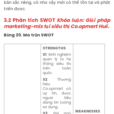
bản sắc riêng, có như vậy mới có thể tồn tại và phát
triển được.
3.2 Phân tích SWOT
Khóa luận: Giải pháp
marketing-mix tại siêu thị Co.opmart Huế.
Bảng
20.
Ma
trận
SWOT
STRENGTHS
S1
: Kinh nghiệm
quản lý từ hệ
thống siêu thị
trên toàn
quốc.
S2
: Thương
hiệu
Co.opmart có
uy tín, được
người tiêu
dùng tin tưởng
sử dụng.
WEAKNESSES
S3
: Đội ngũ