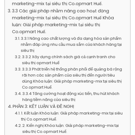
marketing-mix tại siêu thị Co.opmart Huế.
3.3 Các giải pháp nhằm nâng cao hoạt động
marketing-mix tại siêu thị Co.opmart Huế Khóa
luận: Giải pháp marketing-mix tại siêu thị
Co.opmart Huế.
3.3.1 Nâng cao chất lượng và đa dạng hóa sản phẩm
nhằm đáp ứng nhu cầu mua sắm của khách hàng tại
siêu thị
3.3.2 Xây dựng chính sách giá cả cạnh tranh cho
siêu thị opmart Huế
3.3.3 Phát triển hệ thống phân phối để quảng bá rộng
rãi hơn các sản phẩm của siêu thị đến người tiêu
dùng Khóa luận: Giải pháp marketing-mix tại siêu thị
Co.opmart Huế.
3.3.4 Tăng cường hoạt động xúc tiến, thu hút khách
hàng tiềm năng của siêu thị
PHẦN 3: KẾT LUẬN VÀ ĐỀ NGHỊ
1. Kết luận Khóa luận: Giải pháp marketing-mix tại siêu
thị Co.opmart Huế.
2. Kiến nghị Khóa luận: Giải pháp marketing-mix tại
siêu thị Co.opmart Huế.