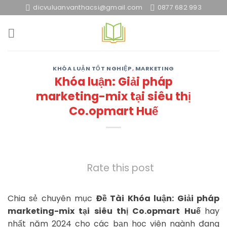
Skip
dicvuluanvanthacsi@gmail.com
0877 682 993
to
content
KHÓA LUẬN TỐT NGHIỆP
,
MARKETING
Khóa luận: Giải pháp
marketing-mix tại siêu thị
Co.opmart Huế
Rate this post
Chia sẻ chuyên mục
Đề Tài Khóa luận: Giải pháp
marketing-mix tại siêu thị Co.opmart Huế
hay
nhất năm 2024 cho các bạn học viên ngành đang