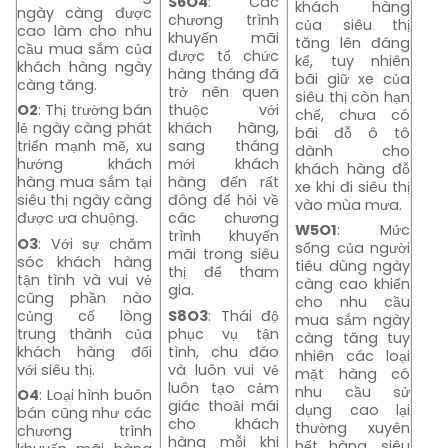
S6O4
: Các
khách hàng
ngày càng được
chương trình
của siêu thị
cao làm cho nhu
khuyến mãi
tăng lên đáng
cầu mua sắm của
được tổ chức
kể, tuy nhiên
khách hàng ngày
hàng tháng đã
bãi giữ xe của
càng tăng.
trở nên quen
siêu thị còn hạn
O2
: Thị trường bán
thuộc với
chế, chưa có
lẻ ngày càng phát
khách hàng,
bãi đỗ ô tô
triển mạnh mẽ, xu
sang tháng
dành cho
hướng khách
mới khách
khách hàng đỗ
hàng mua sắm tại
hàng đến rất
xe khi đi siêu thị
siêu thị ngày càng
đông để hỏi về
vào mùa mưa.
được ưa chuộng.
các chương
W5O1
: Mức
trình khuyến
O3
: Với sự chăm
sống của người
mãi trong siêu
sóc khách hàng
tiêu dùng ngày
thị để tham
tận tình và vui vẻ
càng cao khiến
gia.
cũng phần nào
cho nhu cầu
củng cố lòng
S8O3
: Thái độ
mua sắm ngày
trung thành của
phục vụ tận
càng tăng tuy
khách hàng đối
tình, chu đáo
nhiên các loại
với siêu thị.
và luôn vui vẻ
mặt hàng có
luôn tạo cảm
nhu cầu sử
O4
: Loại hình buôn
giác thoải mái
dụng cao lại
bán cũng như các
cho khách
thường xuyên
chương trình
hàng mỗi khi
hết hàng, siêu