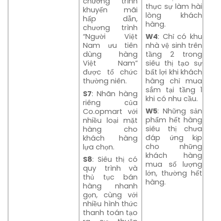
chương trình
thực sự làm hài
khuyến mãi
lòng khách
hấp dẫn,
hàng.
chương trình
W4
: Chỉ có khu
“Người Việt
nhà vệ sinh trên
Nam ưu tiên
tầng 2 trong
dùng hàng
siêu thị tạo sự
Việt Nam”
bất lợi khi khách
được tổ chức
hàng chỉ mua
thường niên.
sắm tại tầng 1
S7
: Nhãn hàng
khi có nhu cầu.
riêng của
W5
: Những sản
Co.opmart với
phẩm hết hàng
nhiều loại mặt
siêu thị chưa
hàng cho
đáp ứng kịp
khách hàng
cho những
lựa chọn.
khách hàng
S8
: Siêu thị có
mua số lượng
quy trình và
lớn, thường hết
thủ tục bán
hàng.
hàng nhanh
gọn, cùng với
nhiều hình thức
thanh toán tạo