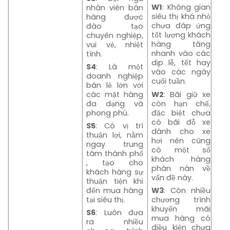
W1
: Không gian
nhân viên bán
siêu thị khá nhỏ
hàng được
chưa đáp ứng
đào tạo
tốt lượng khách
chuyên nghiệp,
hàng tăng
vui vẻ, nhiệt
nhanh vào các
tình.
dịp lễ, tết hay
S4
: Là một
vào các ngày
doanh nghiệp
cuối tuần.
bán lẻ lớn với
W2
: Bãi giữ xe
các mặt hàng
còn hạn chế,
đa dạng và
đặc biệt chưa
phong phú.
có bãi đỗ xe
S5
: Có vị trí
dành cho xe
thuận lợi, nằm
hơi nên cũng
ngay trung
có một số
tâm thành phố
khách hàng
, tạo cho
phàn nàn về
khách hàng sự
vấn đề này.
thuận tiện khi
W3
: Còn nhiều
đến mua hàng
chương trình
tại siêu thị.
khuyến mãi
S6
: Luôn đưa
mua hàng có
ra nhiều
điều kiện chưa