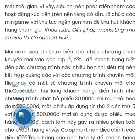
mất thời gian. Vì vậy, siêu thị nên phát triển thêm các
hoạt động xúc tiến trên nền tảng có sẵn, tổ chức các
minigame với thủ tục ngắn gọn hơn để thu hút khách
hàng tham gia.
Khóa luận: Giải pháp marketing-mix
tại siêu thị Co.opmart Huế.
Mỗi năm siêu thị thực hiện khá nhiều chương trình
khuyến mãi vào các dịp lễ, tết… để khách hàng biết
đến các chương trình này nhiều hơn thì siêu thị nên
kết hợp quảng cáo với các chương trình khuyến mãi.
Hiện nay có một số chương trình khuyến mãi cho
thực sự làm hài lòng khách hàng, điển hình như
chương trình phát bộ phiếu 30.000đ khi mua với hóa
đơn 500.000đ, một phiếu áp dụng từ thứ 2 đến thứ 5
vơi hóa đơn 500.000đ mới sử dụng được phiếu mua
hàng 30.000đ, cách làm này gây ra nhiều phiền toái
cho khách hàng vì vậy Co.opmart nên điều chỉnh các
điều kiện mua hàng sao cho hợp lý để khách hàng