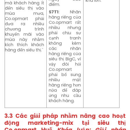
khá lớn.
mà khách hàng ít
điểm.
đến siêu thị vào
S7T1
: Nhãn
mùa mưa,
hàng riêng của
Co.opmart phải
Co.opmart rất
đưa ra nhiều
nhiều nhưng
chương trình
phải chịu sự
khuyến mãi vào
cạnh tranh
mùa này nhằm
không kém
kích thích khách
các nhãn
hàng đến siêu thị.`
hàng riêng của
siêu thị BigC, vì
vậy đòi hỏi
Co.opmart
phải bổ sung
nhiều mặt
hàng riêng hơn
nữa để đáp
ứng nhu cầu
khách hàng.
3.3 Các giải pháp nhằm nâng cao hoạt
động marketing-mix tại siêu thị
Co.opmart Huế
Khóa luận: Giải pháp