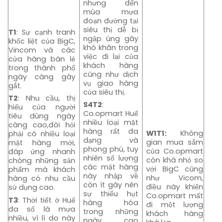
nhưng đến
mùa mưa
đoạn đường tại
siêu thị dễ bị
T1
: Sự cạnh tranh
ngập úng gây
khốc liệt của BigC,
khó khăn trong
Vincom và các
việc đi lại của
cửa hàng bán lẻ
khách hàng
trong thành phố
cũng như dịch
ngày càng gây
vụ giao hàng
gắt.
của siêu thị.
T2
: Nhu cầu, thị
S4T2
:
hiếu của người
Co.opmart Huế
tiêu dùng ngày
nhiều loại mặt
càng cao,đòi hỏi
hàng rất đa
W1T1:
Không
phải có nhiều loại
dạng và
gian mua sắm
mặt hàng mới,
phong phú, tuy
của Co.opmart
đáp ứng nhanh
nhiên số lượng
còn khá nhỏ so
chóng những sản
các mặt hàng
với BigC cũng
phẩm mà khách
này nhập về
như Vicom,
hàng có nhu cầu
còn ít gây nên
điều này khiến
sử dụng cao.
sự thiếu hụt
Co.opmart mất
T3
: Thời tiết ở Huế
hàng hóa
đi một lượng
đa số là mưa
trong những
khách hàng
nhiều, vì lí do này
ngày cao