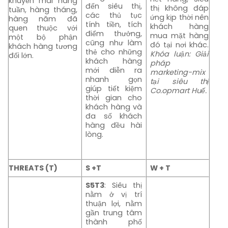
khuyến mãi hàng
đến siêu thị,
thị không đáp
tuần, hàng tháng,
các thủ tục
ứng kịp thời nên
hàng năm đã
tính tiền, tích
khách hàng
quen thuộc với
điểm thưởng,
mua mặt hàng
một bộ phận
cũng như làm
đó tại nơi khác.
khách hàng tương
thẻ cho những
Khóa luận: Giải
đối lớn.
khách hàng
pháp
mới diễn ra
marketing-mix
nhanh gọn
tại siêu thị
giúp tiết kiệm
Co.opmart Huế.
thời gian cho
khách hàng và
đa số khách
hàng đều hài
lòng.
THREATS (T)
S +T
W + T
S5T3
: Siêu thị
nằm ở vị trí
thuận lợi, nằm
gần trung tâm
thành phố