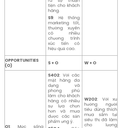
ra sự thuận
tiện cho khách
hàng.
S9
: Hệ thống
marketing tốt,
thường xuyên
có nhiều
chương trình
xúc tiến có
hiệu quả cao.
OPPORTUNITIES
S + O
W + O
(O)
S4O2
: Với các
mặt hàng đa
dạng và
phong phú
làm cho khách
W2O2
: Với xu
hàng có nhiều
hướng người
sự lựa chọn
tiêu dùng thích
hơn và mua
mua sắm tại
được các sản
siêu thị đã làm
phẩm ưng ý.
cho lượng
O1
: Mức sống