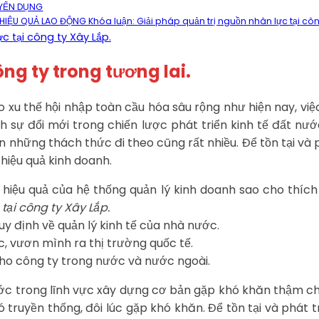
UYỂN DỤNG
HIỆU QUẢ LAO ĐỘNG Khóa luận: Giải pháp quản trị nguồn nhân lực tại côn
c tại công ty Xây Lắp.
ng ty trong tương lai
.
 xu thế hội nhập toàn cầu hóa sâu rộng như hiện nay, việ
 sự đổi mới trong chiến lược phát triển kinh tế đất n
ên những thách thức đi theo cũng rất nhiều. Để tồn tại và
hiệu quả kinh doanh.
iệu quả của hệ thống quản lý kinh doanh sao cho thích 
tại công ty Xây Lắp.
y định về quản lý kinh tế của nhà nước.
, vươn mình ra thị trường quốc tế.
cho công ty trong nước và nước ngoài.
ước trong lĩnh vực xây dựng cơ bản gặp khó khăn thậm ch
 truyền thống, đôi lúc gặp khó khăn. Để tồn tại và phát