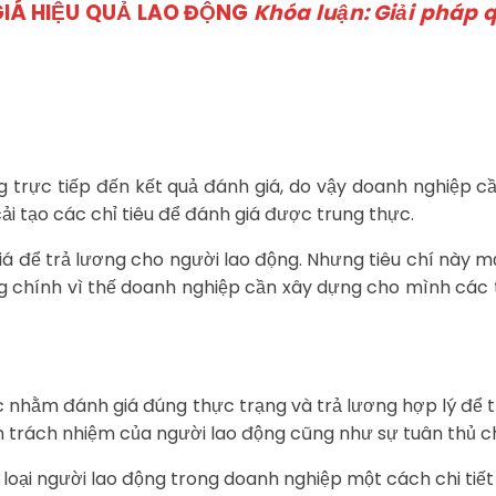
GIÁ HIỆU QUẢ LAO ĐỘNG
Khóa luận: Giải pháp q
g trực tiếp đến kết quả đánh giá, do vậy doanh nghiệp c
i tạo các chỉ tiêu để đánh giá được trung thực.
á để trả lương cho người lao động. Nhưng tiêu chí này m
 chính vì thế doanh nghiệp cần xây dựng cho mình các t
 nhằm đánh giá đúng thực trạng và trả lương hợp lý để t
hần trách nhiệm của người lao động cũng như sự tuân thủ 
 loại người lao động trong doanh nghiệp một cách chi tiế