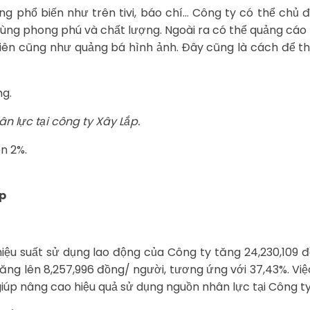
g phổ biến như trên tivi, báo chí… Công ty có thể chủ 
ng phong phú và chất lượng. Ngoài ra có thể quảng cáo 
iên cũng như quảng bá hình ảnh. Đây cũng là cách để thu
ng.
n lực tại công ty Xây Lắp.
n 2%.
áp
 hiệu suất sử dụng lao động của Công ty tăng 24,230,109
tăng lên 8,257,996 đồng/ người, tương ứng với 37,43%. V
iúp nâng cao hiệu quả sử dụng nguồn nhân lực tại Công ty