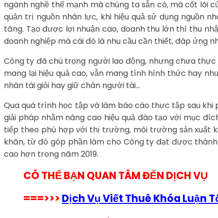
ngành nghề thế mạnh mà chúng ta sẵn có, mà cốt lõi củ
quản trị nguồn nhân lực, khi hiệu quả sử dụng nguồn nh
tăng. Tạo được lợi nhuận cao, doanh thu lớn thì thu n
doanh nghiệp mà cái đó là nhu cầu cần thiết, đáp ứng 
Công ty đã chú trọng người lao động, nhưng chưa thực 
mang lại hiệu quả cao, vẫn mang tính hình thức hay như
nhân tài giỏi hay giữ chân người tài…
Qua quá trình học tập và làm báo cáo thực tập sau khi 
giải pháp nhằm nâng cao hiệu quả đào tạo với mục đíc
tiếp theo phù hợp với thị trường, môi trường sản xuất
khăn, từ đó góp phần làm cho Công ty đạt được thành q
cao hơn trong năm 2019.
CÓ THỂ BẠN QUAN TÂM ĐẾN DỊCH VỤ
===>>>
Dịch Vụ Viết Thuê Khóa Luận 