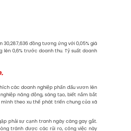
ên 30,287,636 đồng tương ứng với 0,05% giá
g lên 0,6% trước doanh thu. Tỷ suất doanh
.
n khích các doanh nghiệp phấn đấu vươn lên
 nghiệp năng động, sáng tạo, biết nắm bắt
 mình theo xu thế phát triển chung của xã
gặp phải sự cạnh tranh ngày càng gay gắt.
hòng tránh được các rủi ro, công việc này