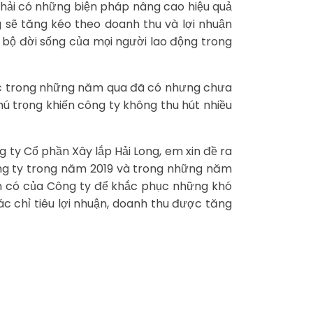
phải có những biện pháp nâng cao hiệu quả
ng sẽ tăng kéo theo doanh thu và lợi nhuận
 bộ đời sống của mọi người lao động trong
 lực trong những năm qua đã có nhưng chưa
ú trọng khiến công ty không thu hút nhiều
 ty Cổ phần Xây lắp Hải Long, em xin đề ra
ông ty trong năm 2019 và trong những năm
vốn có của Công ty để khắc phục những khó
c chỉ tiêu lợi nhuận, doanh thu được tăng