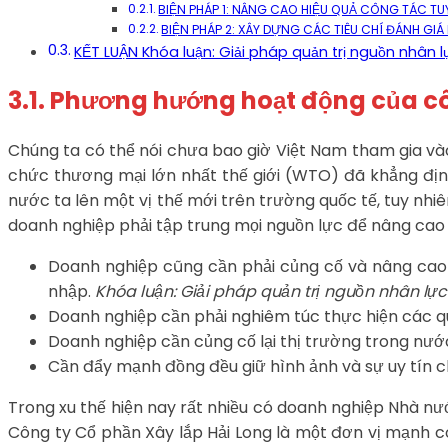
BIỆN PHÁP 1: NÂNG CAO HIỆU QUẢ CÔNG TÁC T
BIỆN PHÁP 2: XÂY DỰNG CÁC TIÊU CHÍ ĐÁNH GIÁ 
KẾT LUẬN Khóa luận: Giải pháp quản trị nguồn nhân lự
3.1. Phương hướng hoạt động của cô
Chúng ta có thể nói chưa bao giờ Việt Nam tham gia vào
chức thương mại lớn nhất thế giới (WTO) đã khẳng định
nước ta lên một vị thế mới trên trường quốc tế, tuy nhi
doanh nghiệp phải tập trung mọi nguồn lực để nâng cao 
Doanh nghiệp cũng cần phải củng cố và nâng cao h
nhập.
Khóa luận: Giải pháp quản trị nguồn nhân lực 
Doanh nghiệp cần phải nghiêm túc thực hiện các qu
Doanh nghiệp cần củng cố lại thị trường trong nước
Cần đẩy mạnh đồng đều giữ hình ảnh và sự uy tín 
Trong xu thế hiện nay rất nhiều có doanh nghiệp Nhà n
Công ty Cổ phần Xây lắp Hải Long là một đơn vị mạnh có