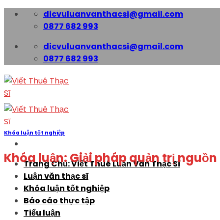
Skip
dicvuluanvanthacsi@gmail.com
to
0877 682 993
content
dicvuluanvanthacsi@gmail.com
0877 682 993
Khóa luận tốt nghiệp
Khóa luận: Giải pháp quản trị nguồn 
Trang Chủ: Viết Thuê Luận Văn Thạc Sĩ
Luận văn thạc sĩ
Khóa luận tốt nghiệp
Báo cáo thực tập
Tiểu luận