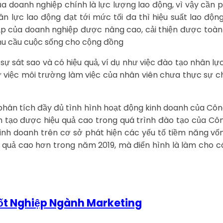
a doanh nghiệp chính là lực lượng lao động, vì vậy cần 
ân lực lao động đạt tới mức tối đa thì hiệu suất lao độ
hập của doanh nghiệp được nâng cao, cải thiện được toàn
nhu cầu cuộc sống cho cộng đồng
sự sát sao và có hiệu quả, ví dụ như việc đào tạo nhân
 việc môi trường làm việc của nhân viên chưa thực sự ch
phân tích đầy đủ tình hình hoạt động kinh doanh của Công
h tạo được hiệu quả cao trong quá trình đào tạo của C
 kinh doanh trên cơ sở phát hiện các yếu tố tiềm năng 
uả cao hơn trong năm 2019, mà điển hình là làm cho cá
Tốt Nghiệp Ngành Marketing