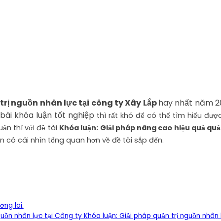
 trị nguồn nhân lực tại công ty Xây Lắp
hay nhất năm 2
ài khóa luận tốt nghiệp
thì rất khó để có thể tìm hiểu đượ
ận thì với đề tài
Khóa luận: Giải pháp nâng cao hiệu quả quả
n có cái nhìn tổng quan hơn về đề tài sắp đến.
ng lai.
uồn nhân lực tại Công ty Khóa luận: Giải pháp quản trị nguồn nhân l