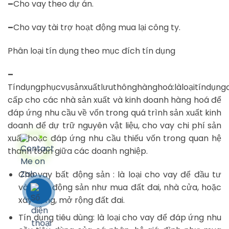
–
Cho vay theo dự án.
–
Cho vay tài trợ hoạt động mua lại công ty.
Phân loại tín dụng theo mục đích tín dụng
–
Tíndụngphụcvụsảnxuấtlưuthônghànghoá:làloạitíndụn
cấp cho các nhà sản xuất và kinh doanh hàng hoá để
đáp ứng nhu cầu về vốn trong quá trình sản xuất kinh
doanh để dự trữ nguyên vật liệu, cho vay chi phí sản
xuất hoặc đáp ứng nhu cầu thiếu vốn trong quan hệ
thanh toán giữa các doanh nghiệp.
Cho vay bất động sản : là loại cho vay để đầu tư
vào bất động sản như mua đất đai, nhà cửa, hoặc
xây dựng, mở rộng đất đai.
Tín dụng tiêu dùng: là loại cho vay để đáp ứng nhu