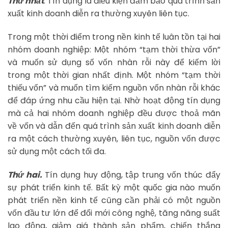
Thứ nhất
. Tín dụng là điều kiện đảm bảo quá trình sản
xuất kinh doanh diễn ra thường xuyên liên tục.
Trong một thời điểm trong nền kinh tế luân tồn tại hai
nhóm doanh nghiệp: Một nhóm “tạm thời thừa vốn”
và muốn sử dụng số vốn nhàn rỗi này để kiếm lời
trong một thời gian nhất định. Một nhóm “tạm thời
thiếu vốn” và muốn tìm kiếm nguồn vốn nhàn rỗi khác
để đáp ứng nhu cầu hiện tại. Nhờ hoạt động tín dụng
mà cả hai nhóm doanh nghiệp đều được thoả mãn
về vốn và dẫn đến quá trình sản xuất kinh doanh diễn
ra một cách thường xuyên, liên tục, nguồn vốn được
sử dụng một cách tối đa.
Thứ hai.
Tín dụng huy động, tập trung vốn thúc đẩy
sự phát triển kinh tế. Bất kỳ một quốc gia nào muốn
phát triển nền kinh tế cũng cần phải có một nguồn
vốn đầu tư lớn để đổi mới công nghệ, tăng năng suất
lao động, giảm giá thành sản phẩm, chiến thắng