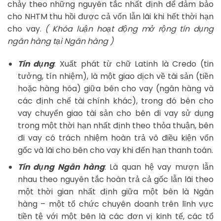
chảy theo những nguyên tắc nhất định để đảm bảo
cho NHTM thu hồi được cả vốn lẫn lãi khi hết thời hạn
cho vay.
( Khóa luận hoạt động mở rộng tín dụng
ngân hàng tại Ngân hàng )
Tín dụng
: Xuất phát từ chữ Latinh là Credo (tin
tưởng, tín nhiệm), là một giao dịch về tài sản (tiền
hoặc hàng hóa) giữa bên cho vay (ngân hàng và
các định chế tài chính khác), trong đó bên cho
vay chuyển giao tài sản cho bên đi vay sử dụng
trong một thời hạn nhất định theo thỏa thuận, bên
đi vay có trách nhiệm hoàn trả vô điều kiện vốn
gốc và lãi cho bên cho vay khi đến hạn thanh toán.
Tín dụng Ngân hàng
: Là quan hệ vay mượn lẫn
nhau theo nguyên tắc hoàn trả cả gốc lẫn lãi theo
một thời gian nhất định giữa một bên là Ngân
hàng – một tổ chức chuyên doanh trên lĩnh vực
tiền tệ với một bên là các đơn vị kinh tế, các tổ