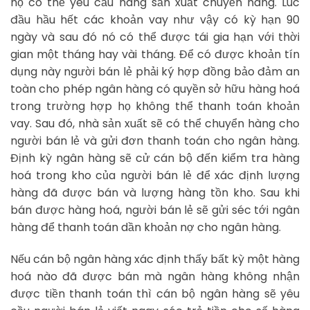
họ có thể yêu cầu hãng sản xuất chuyển hàng. Lúc
đầu hầu hết các khoản vay như vậy có kỳ hạn 90
ngày và sau đó nó có thể được tái gia hạn với thời
gian một tháng hay vài tháng. Để có được khoản tín
dụng này người bán lẻ phải ký hợp đồng bảo đảm an
toàn cho phép ngân hàng có quyền sở hữu hàng hoá
trong trường hợp họ không thể thanh toán khoản
vay. Sau đó, nhà sản xuất sẽ có thể chuyển hàng cho
người bán lẻ và gửi đơn thanh toán cho ngân hàng.
Định kỳ ngân hàng sẽ cử cán bộ đến kiểm tra hàng
hoá trong kho của người bán lẻ để xác định lượng
hàng đã được bán và lượng hàng tồn kho. Sau khi
bán được hàng hoá, người bán lẻ sẽ gửi séc tới ngân
hàng để thanh toán dần khoản nợ cho ngân hàng.
Nếu cán bộ ngân hàng xác định thấy bất kỳ một hàng
hoá nào đã được bán mà ngân hàng không nhận
được tiền thanh toán thì cán bộ ngân hàng sẽ yêu