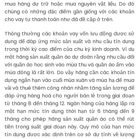
mua hàng dự trữ hoặc mua nguyên vật liệu. Do đó
chúng có những đặc điểm gần giống với các khoản
cho vay tự thanh toán như đã đề cập ở trên.
Thông thường các khoản vay vốn lưu động được sử
dụng để đáp ứng mức sản xuất và nhu cầu tín dụng
trong thời kỳ cao điểm của chu kỳ kinh doanh. Ví dụ
một hãng sản xuất quần áo dự đoán rằng nhu cầu đối
với quần áo học sinh vào mùa thu và quần áo ấm vào
mùa đông là rất lớn. Do vậy hãng cần các khoản tín
dụng ngắn hạn vào cuối mùa xuân và mùa hạ để mua
vải và thuê thêm công nhân nhằm tăng sản lượng để
đáp ứng hàng hoá cho người bán lẻ trong giai đoạn
từ tháng 8 đến tháng 12. Ngân hàng của hãng lập ra
một hạn mức tín dụng thời hạn từ 6 tháng đến 9
tháng cho phép hãng sản xuất quần áo có thể rút
tiền trong suất giai đoạn này. Quy mô của hạn mức
tín dụng được xác định trên cơ sở dự tính về lượng