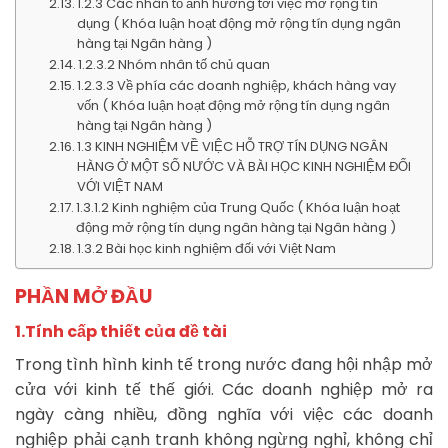
1.2.3 Các nhân tố ảnh hưởng tới việc mở rộng tín
dụng ( Khóa luận hoạt động mở rộng tín dụng ngân
hàng tại Ngân hàng )
1.2.3.2 Nhóm nhân tố chủ quan
1.2.3.3 Về phía các doanh nghiệp, khách hàng vay
vốn ( Khóa luận hoạt động mở rộng tín dụng ngân
hàng tại Ngân hàng )
1.3 KINH NGHIỆM VỀ VIỆC HỖ TRỢ TÍN DỤNG NGÂN
HÀNG Ở MỘT SỐ NƯỚC VÀ BÀI HỌC KINH NGHIỆM ĐỐI
VỚI VIỆT NAM
1.3.1.2 Kinh nghiệm của Trung Quốc ( Khóa luận hoạt
động mở rộng tín dụng ngân hàng tại Ngân hàng )
1.3.2 Bài học kinh nghiệm đối với Việt Nam
PHẦN MỞ ĐẦU
1.Tính cấp thiết của đề tài
Trong tình hình kinh tế trong nước đang hội nhập mở
cửa với kinh tế thế giới. Các doanh nghiệp mở ra
ngày càng nhiều, đồng nghĩa với việc các doanh
nghiệp phải cạnh tranh không ngừng nghỉ, không chỉ