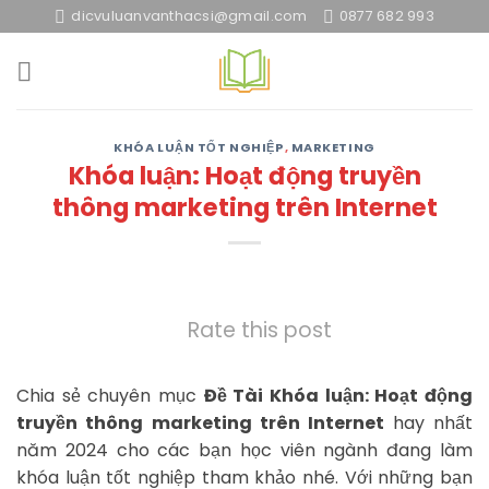
Skip
dicvuluanvanthacsi@gmail.com
0877 682 993
to
content
KHÓA LUẬN TỐT NGHIỆP
,
MARKETING
Khóa luận: Hoạt động truyền
thông marketing trên Internet
Rate this post
Chia sẻ chuyên mục
Đề Tài Khóa luận: Hoạt động
truyền thông marketing trên Internet
hay nhất
năm 2024 cho các bạn học viên ngành đang làm
khóa luận tốt nghiệp tham khảo nhé. Với những bạn