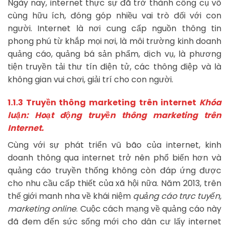
Ngày nay, internet thực sự đã trở thành công cụ vô
cùng hữu ích, đóng góp nhiều vai trò đối với con
người. Internet là nơi cung cấp nguồn thông tin
phong phú từ khắp mọi nơi, là môi trường kinh doanh
quảng cáo, quảng bá sản phẩm, dịch vụ, là phương
tiện truyền tải thư tín điện tử, các thông điệp và là
không gian vui chơi, giải trí cho con người.
1.1.3 Truyền thông marketing trên internet
Khóa
luận: Hoạt động truyền thông marketing trên
Internet.
Cùng với sự phát triển vũ bão của internet, kinh
doanh thông qua internet trở nên phổ biến hơn và
quảng cáo truyền thống không còn đáp ứng được
cho nhu cầu cấp thiết của xã hội nữa. Năm 2013, trên
thế giới manh nha về khái niệm
quảng cáo trực tuyến,
marketing online
. Cuộc cách mạng về quảng cáo này
đã đem đến sức sống mới cho dân cư lấy internet