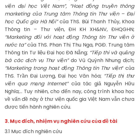
viện đại học Việt Nam”, “Hoạt động truyền thông
marketing của Trung tâm Thông tin Thư viện – Đại
học Quốc gia Hà Nội”
của ThS. Bùi Thanh Thủy, Khoa
Thông tin – Thư viện, ĐH KH XH&NV, ĐHQGHN;
“Marketing đối với hoạt động Thông tin Thư viện ở
nước ta”
của ThS. Phan Thị Thu Nga, PGĐ. Trung tâm
Thông tin Tư liệu Đại học Đã Nẵng;
“Tiếp thi và quảng
bá các dịch vụ Thư viện”
do Vũ Quỳnh Nhung dịch;
“Marketing trong hoạt động Thông tin Thư viện
” của
ThS. Trần Đại Lượng, Đại học Văn hóa;
“Tiếp thị thư
viện qua mạng Internet”
của tác giả Nguyễn Hữu
Nghĩa;… Tuy nhiên, cho đến nay, công trình khoa học
về vấn đề này ở thư viện quốc gia Việt Nam vẫn chưa
được tiến hành nghiên cứu.
3. Mục đích, nhiệm vụ nghiên cứu của đề tài
3.1 Mục đích nghiên cứu