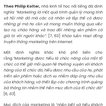
Theo Philip Kolter,
nhà kinh tế học nổi tiếng đã định
nghĩa:
“Marketing là một quá trình quản lý mang tính
xã hội nhờ đó mà các cá nhân và tập thể có được
những gì mà họ cần và mong muốn thông qua việc
tạo ra, chào hàng và trao đổi những sản phẩm có
giá trị với người khác”
. [7, 63]
Khóa luận: Hoạt động
truyền thông marketing trên Internet.
Một định nghĩa khác khá phổ biến cho
rằng:
“Marketing được hiểu là chức năng của một tổ
chức có thể giữ mối quan hệ thường xuyên với khách
hàng của tổ chức đó, hiểu được nhu cầu của họ, phát
triển sản phẩm hoặc dịch vụ nhằm đáp ứng nhu cầu
của khách hàng, và thiết lập các chương trình quảng
bá thông tin nhằm thể hiện mục đích của tổ chức đó”
[6
, 63
].
Mục đích của marketing là
“nhận biết và hiểu khách