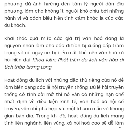
phương đã ảnh hưởng đến tâm lý người dân địa
phương, làm cho không ít người khó chịu bởi những
hành vi và cách biểu hiện tình cảm khác lạ của các
du khách.
Khai thác quá mức các giá trị văn hoá đang là
nguyên nhân làm cho các di tích bị xuống cấp trầm
trọng và có nguy cơ bị biến mất khỏi nền văn hoá xã
hội hiện đại.
Khóa luận: Phát triển du lịch văn hóa di
tích tháp tường Long.
Hoạt động du lịch với những đặc thù riêng của nó dễ
làm biến dạng các lễ hội truyền thống. Dù lễ hội truyền
thống có tính cởi mở thì nó vẫn có những hạn chế
nhất định về điều kiện kinh tế, văn hoá xã hội cổ
truyền, vốn chỉ phù hợp với một khuôn mẫu và không
gian bản địa. Trong khi đó, hoạt động du lịch mang
tính liên nghành, liên vùng, xã hội hoá cao sẽ dễ làm