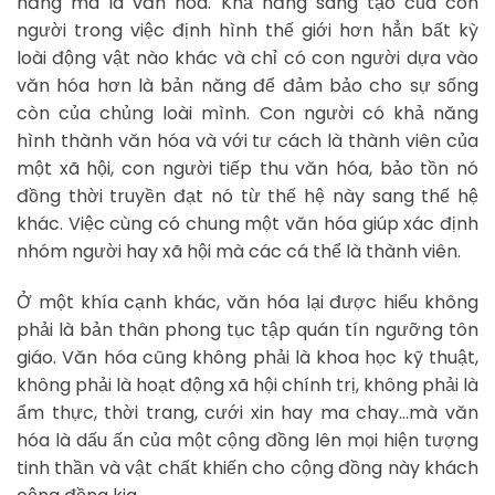
năng mà là văn hóa. Khả năng sáng tạo của con
người trong việc định hình thế giới hơn hẳn bất kỳ
loài động vật nào khác và chỉ có con người dựa vào
văn hóa hơn là bản năng để đảm bảo cho sự sống
còn của chủng loài mình. Con người có khả năng
hình thành văn hóa và với tư cách là thành viên của
một xã hội, con người tiếp thu văn hóa, bảo tồn nó
đồng thời truyền đạt nó từ thế hệ này sang thế hệ
khác. Việc cùng có chung một văn hóa giúp xác định
nhóm người hay xã hội mà các cá thể là thành viên.
Ở một khía cạnh khác, văn hóa lại được hiểu không
phải là bản thân phong tục tập quán tín ngưỡng tôn
giáo. Văn hóa cũng không phải là khoa học kỹ thuật,
không phải là hoạt động xã hội chính trị, không phải là
ẩm thực, thời trang, cưới xin hay ma chay…mà văn
hóa là dấu ấn của một cộng đồng lên mọi hiện tượng
tinh thần và vật chất khiến cho cộng đồng này khách