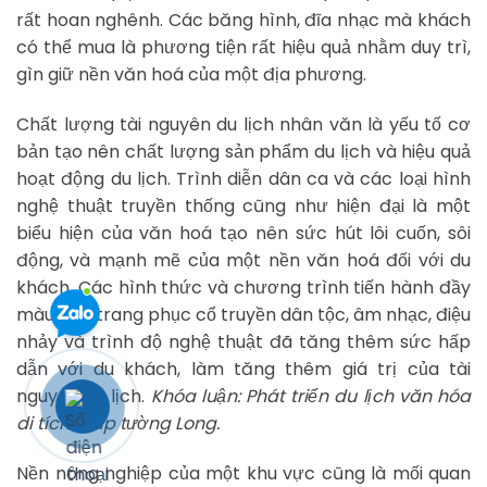
rất hoan nghênh. Các băng hình, đĩa nhạc mà khách
có thể mua là phương tiện rất hiệu quả nhằm duy trì,
gìn giữ nền văn hoá của một địa phương.
Chất lượng tài nguyên du lịch nhân văn là yếu tố cơ
bản tạo nên chất lượng sản phẩm du lịch và hiệu quả
hoạt động du lịch. Trình diễn dân ca và các loại hình
nghệ thuật truyền thống cũng như hiện đại là một
biểu hiện của văn hoá tạo nên sức hút lôi cuốn, sôi
động, và mạnh mẽ của một nền văn hoá đối với du
khách. Các hình thức và chương trình tiến hành đầy
màu sắc, trang phục cổ truyền dân tộc, âm nhạc, điệu
nhảy và trình độ nghệ thuật đã tăng thêm sức hấp
dẫn với du khách, làm tăng thêm giá trị của tài
nguyên du lịch.
Khóa luận: Phát triển du lịch văn hóa
di tích tháp tường Long.
Nền nông nghiệp của một khu vực cũng là mối quan