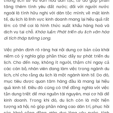
thống lịch sử và văn hoá dân tộc, từ đó góp phần
tăng thêm tình yêu đất nước; đối với người nước
ngoài là tình hữu nghị với dân tộc mình; về mặt kinh
tế, du lịch là lĩnh vực kinh doanh mang lại hiệu quả rất
lớn: có thể coi là hình thức xuất khẩu hàng hoá và
dịch vụ tại chỗ.
Khóa luận: Phát triển du lịch văn hóa
di tích tháp tường Long.
Việc phân định rõ ràng hai nội dung cơ bản của khái
niệm có ý nghĩa góp phần thúc đẩy sự phát triển du
lịch. Cho đến nay, không ít người, thậm chí ngay cả
các cán bộ, nhân viên đang làm việc trong ngành du
lịch, chỉ cho rằng du lịch là một ngành kinh tế. Do đó,
mục tiêu được quan tâm hàng đầu là mang lại hiệu
quả kinh tế. Điều đó cũng có thể đồng nghĩa với việc
tận dụng triệt để mọi nguồn tài nguyên, mọi cơ hội để
kinh doanh. Trong khi đó, du lịch còn là một hiện
tượng xã hội, nó góp phần nâng cao dân trí, phục hồi
sức khoẻ cộng đồng, giáo dục lòng yêu nước, tính