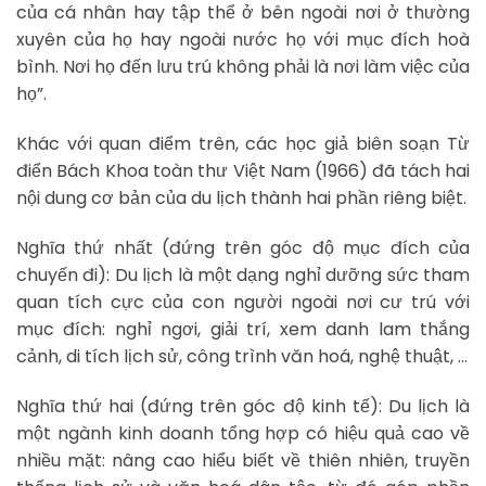
của cá nhân hay tập thể ở bên ngoài nơi ở thường
xuyên của họ hay ngoài nước họ với mục đích hoà
bình. Nơi họ đến lưu trú không phải là nơi làm việc của
họ”.
Khác với quan điểm trên, các học giả biên soạn Từ
điển Bách Khoa toàn thư Việt Nam (1966) đã tách hai
nội dung cơ bản của du lịch thành hai phần riêng biệt.
Nghĩa thứ nhất (đứng trên góc độ mục đích của
chuyến đi): Du lịch là một dạng nghỉ dưỡng sức tham
quan tích cực của con người ngoài nơi cư trú với
mục đích: nghỉ ngơi, giải trí, xem danh lam thắng
cảnh, di tích lịch sử, công trình văn hoá, nghệ thuật, …
Nghĩa thứ hai (đứng trên góc độ kinh tế): Du lịch là
một ngành kinh doanh tổng hợp có hiệu quả cao về
nhiều mặt: nâng cao hiểu biết về thiên nhiên, truyền