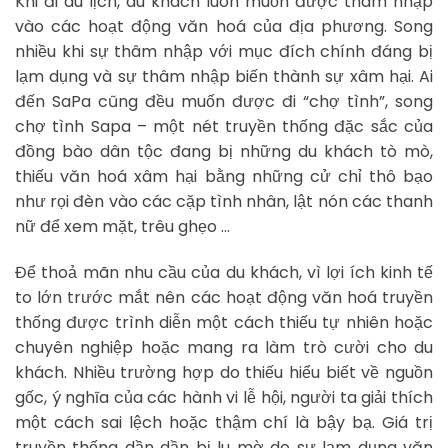
Khi đi du lịch, du khách luôn muốn được thâm nhập
vào các hoạt động văn hoá của địa phương. Song
nhiều khi sự thâm nhập với mục đích chính đáng bị
lạm dụng và sự thâm nhập biến thành sự xâm hại. Ai
đến SaPa cũng đều muốn được đi “chợ tình”, song
chợ tình Sapa – một nét truyền thống đặc sắc của
đồng bào dân tộc đang bị những du khách tò mò,
thiếu văn hoá xâm hại bằng những cử chỉ thô bạo
như rọi đèn vào các cặp tình nhân, lật nón các thanh
nữ để xem mặt, trêu ghẹo …
Để thoả mãn nhu cầu của du khách, vì lợi ích kinh tế
to lớn trước mắt nên các hoạt động văn hoá truyền
thống được trình diễn một cách thiếu tự nhiên hoặc
chuyên nghiệp hoặc mang ra làm trò cười cho du
khách. Nhiều trường hợp do thiếu hiểu biết về nguồn
gốc, ý nghĩa của các hành vi lễ hội, người ta giải thích
một cách sai lệch hoặc thậm chí là bậy bạ. Giá trị
truyền thống dần dần bị lu mờ do sự lạm dụng văn