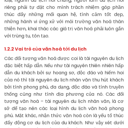
loại, ngành du lịch nói chung, người làm du lịch nói
riêng phải tự đặt cho mình trách nhiệm góp phần
thúc đẩy những mối quan hệ, tình cảm tốt đẹp,
những hành vi ứng xử với môi trường văn hoá thân
thiện hơn, khai thác các giá trị văn hoá phải luôn gắn
với trùng tu, tôn tạo.
1.2.2 Vai trò của văn hoá tới du lịch
Các đối tượng văn hoá được coi là tài nguyên du lịch
đặc biệt hấp dẫn. Nếu như tài nguyên thiên nhiên hấp
dẫn du khách bởi sự hoang sơ, độc đáo và hiếm hoi
của nó thì tài nguyên du lịch nhân văn thu hút khách
bởi tính phong phú, đa dạng, độc đáo và tính truyền
thống cũng như tính địa phương của nó. Các đối
tượng văn hoá – tài nguyên du lịch nhân văn, là cơ
sở để tạo nên các loại hình du lịch văn hoá phong
phú. Mặt khác, nhận thức văn hoá còn là yếu tố thúc
đẩy động cơ du lịch của du khách. Như vậy xét dưới