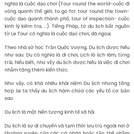
nghĩa là cuộc dạo chơi (Tour round the world-cuộc đi
vòng quanh thế giới; to go for tour round the town-
cuộc dạo quanh thành phố; tour of inspection- cuộc
kinh lý kiểm tra, …). Tiếng Pháp, từ du lịch bắt nguồn
từ Le Tour có nghĩa là cuộc dạo chơi, dã ngoại.
Theo nhà sử học Trần Quốc Vượng, Du lịch được hiểu
như sau: Du có nghĩa là đi chơi, Lịch là lịch lãm, từng
trải, hiểu biết, như vËy du lịch được hiểu là việc đi chơi
nhằm tăng thêm kiến thức.
Như vậy, có khá nhiều khái niệm Du lịch nhưng tổng
hợp lại ta thấy du lịch hàm chứa các yếu tố cơ bản
sau:
Du lịch là một hiện tượng kinh tế xã hội.
Du lịch là sự di chuyển và tạm thời lưu trú ngoài nơi ở
thường xuyên của các cá nhân hoặc tập thể nhằm