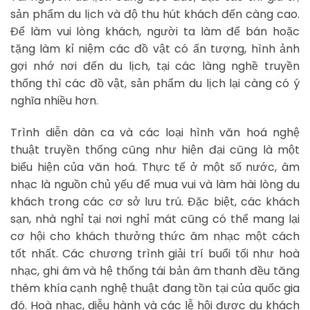
sản phẩm du lịch và độ thu hút khách đến càng cao.
Để làm vui lòng khách, người ta làm để bán hoặc
tặng làm kỉ niệm các đồ vật có ấn tượng, hình ảnh
gợi nhớ nơi đến du lịch, tại các làng nghề truyền
thống thì các đồ vật, sản phẩm du lịch lại càng có ý
nghĩa nhiều hơn.
Trình diễn dân ca và các loại hình văn hoá nghệ
thuật truyền thống cũng như hiện đại cũng là một
biểu hiện của văn hoá. Thực tế ở một số nước, âm
nhạc là nguồn chủ yếu để mua vui và làm hài lòng du
khách trong các cơ sở lưu trú. Đặc biệt, các khách
sạn, nhà nghỉ tại nơi nghỉ mát cũng có thể mang lại
cơ hội cho khách thưởng thức âm nhạc một cách
tốt nhất. Các chương trình giải trí buổi tối như hoà
nhạc, ghi âm và hệ thống tái bản âm thanh đều tăng
thêm khía cạnh nghệ thuật đang tồn tại của quốc gia
đó. Hoà nhạc, diễu hành và các lễ hội được du khách