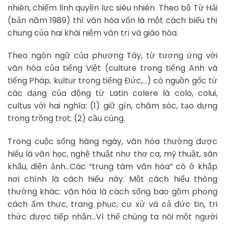
nhiên, chiếm lĩnh quyền lực siêu nhiên. Theo bộ Từ Hải
(bản năm 1989) thì văn hóa vốn là một cách biểu thị
chung của hai khái niệm văn trị và giáo hóa.
Theo ngôn ngữ của phương Tây, từ tương ứng với
văn hóa của tiếng Việt (culture trong tiếng Anh và
tiếng Pháp, kultur trong tiếng Đức,…) có nguồn gốc từ
các dạng của động từ Latin colere là colo, colui,
cultus với hai nghĩa: (1) giữ gìn, chăm sóc, tạo dựng
trong trồng trọt; (2) cầu cúng.
Trong cuộc sống hàng ngày, văn hóa thường được
hiểu là văn học, nghệ thuật như thơ ca, mỹ thuật, sân
khấu, điện ảnh…Các “trung tâm văn hóa” có ở khắp
nơi chính là cách hiểu này. Một cách hiểu thông
thường khác: văn hóa là cách sống bao gồm phong
cách ẩm thực, trang phục, cư xử và cả đức tin, tri
thức được tiếp nhận…Vì thế chúng ta nói một người