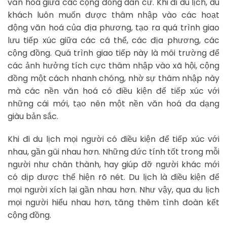
văn hoá giữa các cộng đồng dân cư. Khi đi du lịch, du
khách luôn muốn được thâm nhập vào các hoạt
động văn hoá của địa phương, tạo ra quá trình giao
lưu tiếp xúc giữa các cá thể, các địa phương, các
cộng đồng. Quá trình giao tiếp này là môi trường để
các ảnh hưởng tích cực thâm nhập vào xã hội, cộng
đồng một cách nhanh chóng, nhờ sự thâm nhập này
mà các nền văn hoá có điều kiện để tiếp xúc với
những cái mới, tạo nên một nền văn hoá đa dạng
giàu bản sắc.
Khi đi du lịch mọi người có điều kiện để tiếp xúc với
nhau, gần gũi nhau hơn. Những đức tính tốt trong mỗi
người như chân thành, hay giúp đỡ người khác mới
có dịp được thể hiện rõ nét. Du lịch là điều kiện để
mọi người xích lại gần nhau hơn. Như vậy, qua du lịch
mọi người hiểu nhau hơn, tăng thêm tình đoàn kết
cộng đồng.