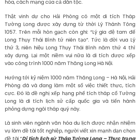
hóa, cách mạng của cả dân tộc.
Thật vinh dự cho Hải Phòng có một di tích Tháp
Tường Long được xây dựng từ thời Lý Thánh Tông
1057. Trên mỗi hòn gạch còn ghi: “Lý gia đệ tam đế
Long Thụy Thái Bình tứ niên tạo”. Tức là đời vua Lý
thứ 3, niên hiệu Long Thụy Thái Bình năm thứ 4 thì
xây dựng. Lại một niềm vui nữa là di tích được xếp
vào công trình 1000 năm Thăng Long Hà Nội.
Hướng tới kỷ niệm 1000 năm Thăng Long – Hà Nội, Hải
Phòng đã và đang làm một số việc thiết thực, tích
cực. Đó là đề nghị xếp hạng phế tích tháp cổ Tường
Long là di tích lịch sử cấp quốc gia và tiến hành
phỏng dựng ngôi tháp quý này.
Là sinh viên ngành văn hóa du lịch được nhận nhiệm
vụ làm đề tài tốt nghiệp, người viết xin mạnh dạn chọn
đề tài “
Di tích lịch sử Tháp Tường Long – Thực trạng