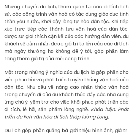
Những chuyến du lịch, tham quan tại các di tích lịch
sử, các công trinh văn hoá có tác dụng giáo dục tinh
thần yêu nước, khơi dậy lòng tự hào dân tộc. Khi tiếp
xúc trực tiếp các thành tựu văn hoá của dân tộc,
được sự giai thích cặn kẽ của các hướng dẫn viên, du
khách sẽ cảm nhận được giá trị to lớn của các di tích
mà ngày thường họ không để ý tới, góp phần làm
tăng thêm giá trị của mỗi công trình.
Một trong những ý nghĩa của du lịch là góp phần cho
việc phục hồi và phát triển truyền thống văn hoá của
dân tộc. Nhu cầu về nâng cao nhận thức văn hoá
trong chuyến đi của du khách thúc đẩy các nhà cung
ứng chú ý, yểm trợ cho việc khôi phục phát triển các
di tích, lễ hội, sản phẩm làng nghề.
Khóa luận: Phát
triển du lịch văn hóa di tích tháp tường Long.
Du lịch góp phần quảng bá giới thiệu hình ảnh, giá trị