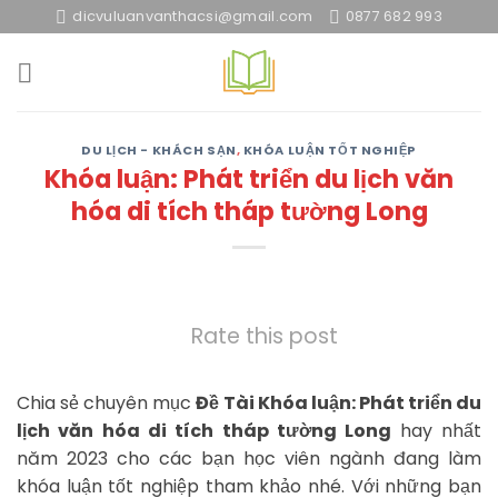
Skip
dicvuluanvanthacsi@gmail.com
0877 682 993
to
content
DU LỊCH - KHÁCH SẠN
,
KHÓA LUẬN TỐT NGHIỆP
Khóa luận: Phát triển du lịch văn
hóa di tích tháp tường Long
Rate this post
Chia sẻ chuyên mục
Đề Tài Khóa luận: Phát triển du
lịch văn hóa di tích tháp tường Long
hay nhất
năm 2023 cho các bạn học viên ngành đang làm
khóa luận tốt nghiệp tham khảo nhé. Với những bạn