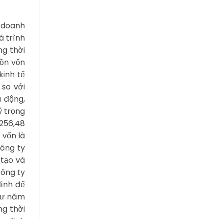
h doanh
á trình
ng thời
ồn vốn
kinh tế
 so với
u động,
ỷ trọng
256,48
 vốn là
công ty
 tạo và
công ty
định để
hư năm
ng thời