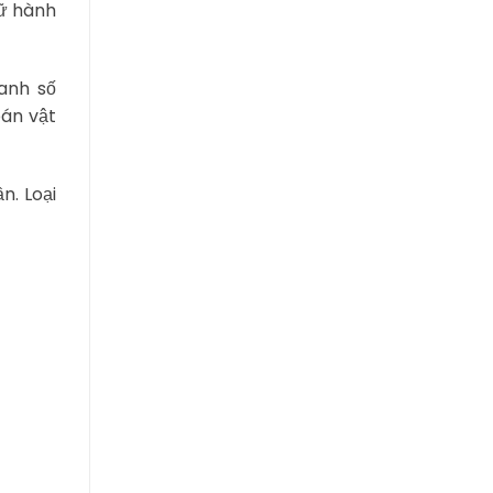
Lữ hành
anh số
bán vật
n. Loại