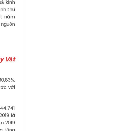
ả kinh
anh thu
ệt năm
g nguồn
y Vật
30,83%.
ước với
244.741
2019 là
ăm 2019
a tổng