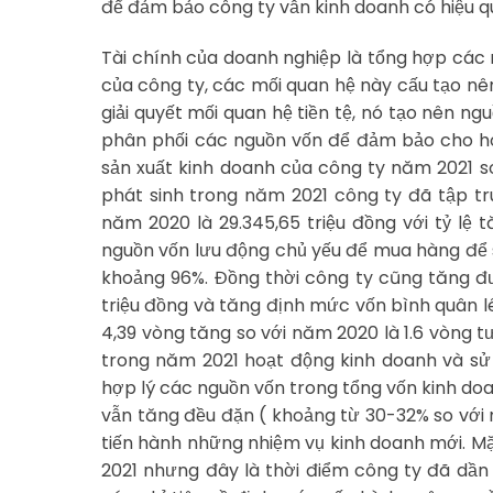
để đảm bảo công ty vẫn kinh doanh có hiệu 
Tài chính của doanh nghiệp là tổng hợp các m
của công ty, các mối quan hệ này cấu tạo nê
giải quyết mối quan hệ tiền tệ, nó tạo nên n
phân phối các nguồn vốn để đảm bảo cho ho
sản xuất kinh doanh của công ty năm 2021 s
phát sinh trong năm 2021 công ty đã tập tr
năm 2020 là 29.345,65 triệu đồng với tỷ lệ 
nguồn vốn lưu động chủ yếu để mua hàng để s
khoảng 96%. Đồng thời công ty cũng tăng đ
triệu đồng và tăng định mức vốn bình quân l
4,39 vòng tăng so với năm 2020 là 1.6 vòng 
trong năm 2021 hoạt động kinh doanh và sử 
hợp lý các nguồn vốn trong tổng vốn kinh do
vẫn tăng đều đặn ( khoảng từ 30-32% so với
tiến hành những nhiệm vụ kinh doanh mới. 
2021 nhưng đây là thời điểm công ty đã dần 