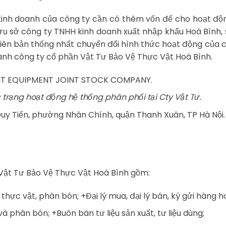
kinh doanh của công ty cần có thêm vốn để cho hoạt độ
trụ sở công ty TNHH kinh doanh xuất nhập khẩu Hoà Bình, 
biên bản thống nhất chuyển đổi hình thức hoạt động của 
nh công ty cổ phần Vật Tư Bảo Vệ Thực Vật Hoà Bình.
ANT EQUIPMENT JOINT STOCK COMPANY.
 trạng hoạt động hệ thống phân phối tại Cty Vật Tư.
t Duy Tiến, phường Nhân Chính, quận Thanh Xuân, TP Hà Nội.
Vật Tư Bảo Vệ Thực Vật Hoà Bình gồm:
hực vật, phân bón; +Đại lý mua, đại lý bán, ký gửi hàng h
à phân bón; +Buôn bán tư liệu sản xuất, tư liệu dùng;