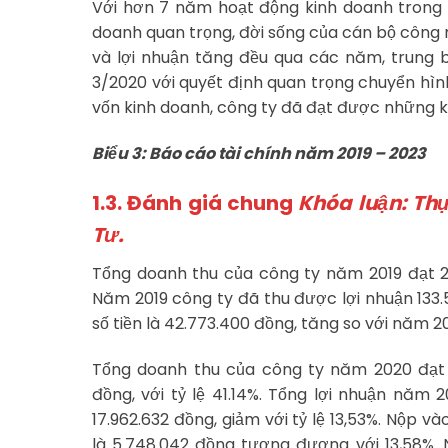
Với hơn 7 năm hoạt động kinh doanh trong 
doanh quan trọng, đời sống của cán bộ công 
và lợi nhuận tăng đều qua các năm, trung
3/2020 với quyết định quan trọng chuyển hì
vốn kinh doanh, công ty đã đạt được những kế
Biểu 3: Báo cáo tài chính năm 2019 – 2023
1.3. Đánh giá chung
Khóa luận: Thự
Tư.
Tổng doanh thu của công ty năm 2019 đạt 28
Năm 2019 công ty đã thu được lợi nhuận 133
số tiền là 42.773.400 đồng, tăng so với năm 20
Tổng doanh thu của công ty năm 2020 đạt 40
đồng, với tỷ lệ 41.14%. Tổng lợi nhuận năm 
17.962.632 đồng, giảm với tỷ lệ 13,53%. Nộp 
là 5.748.042 đồng tương đương với 13,58%