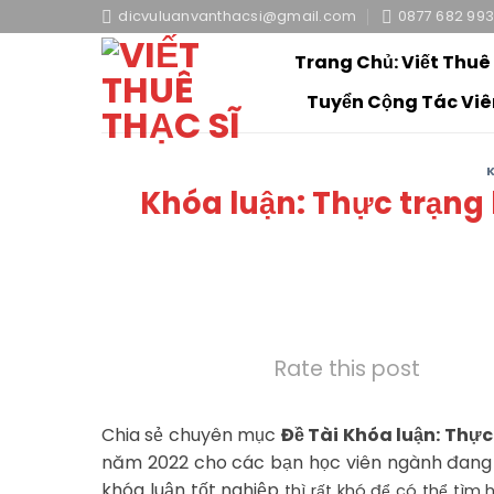
Skip
dicvuluanvanthacsi@gmail.com
0877 682 99
to
Trang Chủ: Viết Thuê
content
Tuyển Cộng Tác Viê
Khóa luận: Thực trạng 
Rate this post
Chia sẻ chuyên mục
Đề Tài Khóa luận: Thực
năm 2022 cho các bạn học viên ngành đang 
khóa luận tốt nghiệp
thì rất khó để có thể tìm 