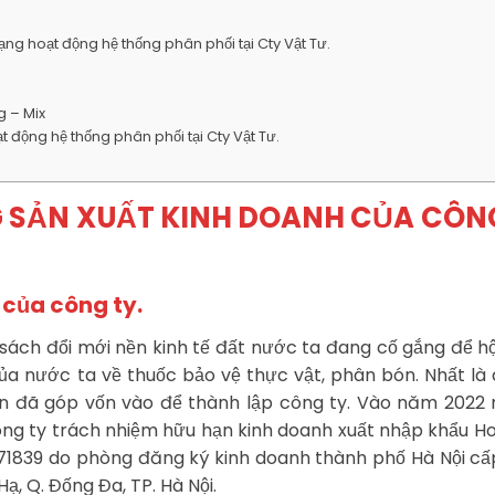
ạng hoạt động hệ thống phân phối tại Cty Vật Tư.
g – Mix
t động hệ thống phân phối tại Cty Vật Tư.
G SẢN XUẤT KINH DOANH CỦA CÔN
n của công ty.
 sách đổi mới nền kinh tế đất nước ta đang cố gắng để h
 của nước ta về thuốc bảo vệ thực vật, phân bón. Nhất là
ên đã góp vốn vào để thành lập công ty. Vào năm 2022 
ông ty trách nhiệm hữu hạn kinh doanh xuất nhập khẩu H
71839 do phòng đăng ký kinh doanh thành phố Hà Nội c
ạ, Q. Đống Đa, TP. Hà Nội.