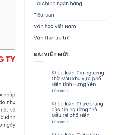
Tài chính ngân hàng
Tiểu luận
Văn học Việt Nam
Văn thư lưu trữ
BÀI VIẾT MỚI
G TY
Khóa luận: Tín ngưỡng
thờ Mẫu khu vực phố
Hiến tỉnh Hưng Yên
1
Comment
ội nhập
 do nhu
Khóa luận: Thực trạng
của tín ngưỡng thờ
một số
Mẫu tại phố Hiến
oà Bình
1
Comment
ấp ngày
Khóa luận: Giải pháp