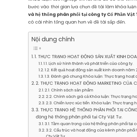
bước vào thời gian lựa chọn đề tài làm khóa luận 
và hệ thống phân phối tại công ty Cổ Phần Vậ
có cái nhìn tổng quan hơn về đề tài sắp đến.
Nội dung chính
1. THỰC TRẠNG HOẠT ĐỘNG SẢN XUẤT KINH DO
1.1. Lịch sử hình thành và phát triển của công ty.
1.2. Kết quả hoạt động sản xuất kinh doanh năm
1.3. Đánh giá chung Khóa luận: Thực trạng hoạt đ
2. THỰC TRẠNG HOẠT ĐỘNG MARKETING CỦA 
2.1. Chính sách sản phẩm
2.2. Chính sách giá cả Khóa luận: Thực trạng ho
2.3. Chiến lược xúc tiến. Khóa luận: Thực trạng 
3. THỰC TRẠNG HỆ THỐNG PHÂN PHỐI TẠI CÔNG 
động hệ thống phân phối tại Cty Vật Tư.
3.1. Tầm quan trọng của hệ thống phân phối tại 
3.2. Cấu trúc và hoạt động của kênh phân phối 
Cty Vật Tư.