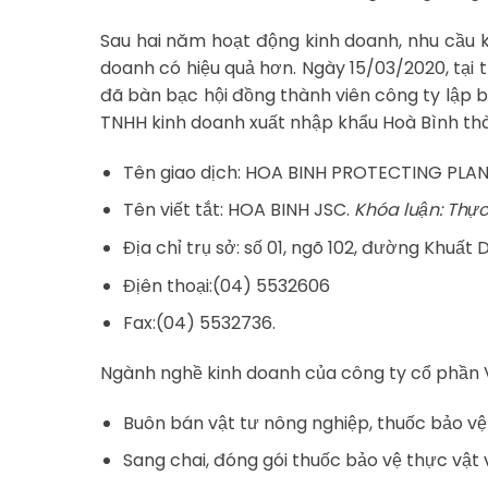
Sau hai năm hoạt động kinh doanh, nhu cầu 
doanh có hiệu quả hơn. Ngày 15/03/2020, tại 
đã bàn bạc hội đồng thành viên công ty lập 
TNHH kinh doanh xuất nhập khẩu Hoà Bình thà
Tên giao dịch: HOA BINH PROTECTING PL
Tên viết tắt: HOA BINH JSC.
Khóa luận: Thực
Địa chỉ trụ sở: số 01, ngõ 102, đường Khuấ
Địên thoại:(04) 5532606
Fax:(04) 5532736.
Ngành nghề kinh doanh của công ty cổ phần 
Buôn bán vật tư nông nghiệp, thuốc bảo vệ t
Sang chai, đóng gói thuốc bảo vệ thực vật v