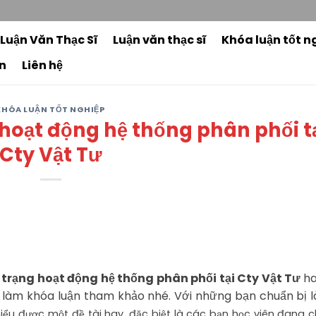
3
 Luận Văn Thạc Sĩ
Luận văn thạc sĩ
Khóa luận tốt n
n
Liên hệ
KHÓA LUẬN TỐT NGHIỆP
hoạt động hệ thống phân phối t
Cty Vật Tư
 trạng hoạt động hệ thống phân phối tại Cty Vật Tư
ha
làm khóa luận tham khảo nhé. Với những bạn chuẩn bị l
hiểu được một đề tài hay, đặc biệt là các bạn học viên đang c