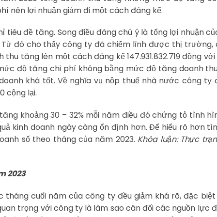
í nên lợi nhuận giảm đi một cách đáng kể.
 tiêu đề tăng. Song điều đáng chú ý là tổng lợi nhuận c
%. Từ đó cho thấy công ty đã chiếm lĩnh được thị trường, 
hu tăng lên một cách đáng kể 147.931.832.719 đồng với t
mức độ tăng chi phí không bằng mức độ tăng doanh thu
 doanh khá tốt. Về nghĩa vụ nộp thuế nhà nước công ty
 cộng lại.
 tăng khoảng 30 – 32% mỗi năm điều đó chứng tỏ tình hì
quả kinh doanh ngày càng ổn định hơn. Để hiểu rõ hơn tì
 doanh số theo tháng của năm 2023.
Khóa luận: Thực trạ
ăm 2023
 tháng cuối năm của công ty đều giảm khá rõ, đặc biệt
quan trọng với công ty là làm sao cân đối các nguồn lực 