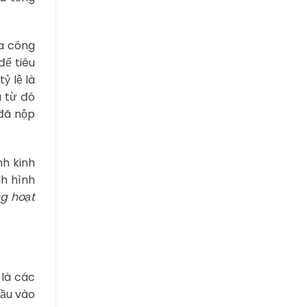
ủa công
để tiêu
ỷ lệ là
 từ đó
 đã nộp
nh kinh
nh hình
ng hoạt
 là các
đầu vào