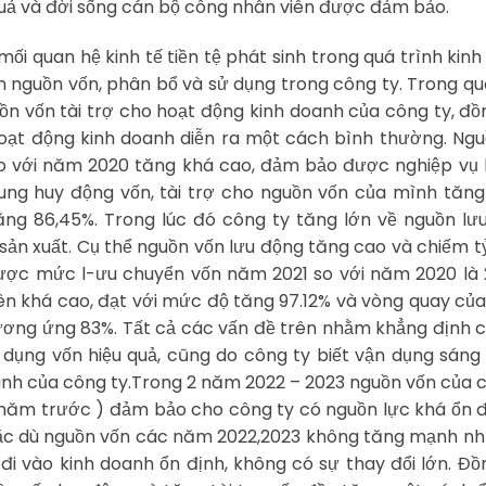
quả và đời sống cán bộ công nhân viên được đảm bảo.
ối quan hệ kinh tế tiền tệ phát sinh trong quá trình kin
n nguồn vốn, phân bổ và sử dụng trong công ty. Trong qu
guồn vốn tài trợ cho hoạt động kinh doanh của công ty, đồ
ạt động kinh doanh diễn ra một cách bình thường. Ngu
o với năm 2020 tăng khá cao, đảm bảo được nghiệp vụ 
ung huy động vốn, tài trợ cho nguồn vốn của mình tăng
tăng 86,45%. Trong lúc đó công ty tăng lớn về nguồn lư
ản xuất. Cụ thể nguồn vốn lưu động tăng cao và chiếm t
ược mức l-ưu chuyển vốn năm 2021 so với năm 2020 là 
ên khá cao, đạt với mức độ tăng 97.12% và vòng quay của
tương ứng 83%. Tất cả các vấn đề trên nhằm khẳng định 
dụng vốn hiệu quả, cũng do công ty biết vận dụng sáng
anh của công ty.Trong 2 năm 2022 – 2023 nguồn vốn của 
 năm trước ) đảm bảo cho công ty có nguồn lực khá ổn 
Mặc dù nguồn vốn các năm 2022,2023 không tăng mạnh n
đi vào kinh doanh ổn định, không có sự thay đổi lớn. Đồ