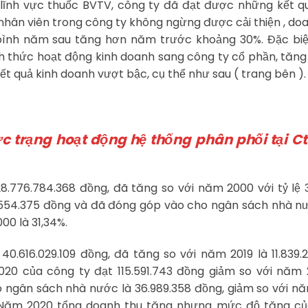
lĩnh vực thuốc BVTV, công ty đã đạt được những kết qu
nhân viên trong công ty không ngừng được cải thiện , do
 bình năm sau tăng hơn năm trước khoảng 30%. Đặc bi
nh thức hoạt động kinh doanh sang công ty cổ phần, tăn
t quả kinh doanh vượt bậc, cụ thể như sau ( trang bên ).
c trạng hoạt động hệ thống phân phối tại Ct
.776.784.368 đồng, đã tăng so với năm 2000 với tỷ lệ 
.554.375 đồng và đã đóng góp vào cho ngân sách nhà n
00 là 31,34%.
.616.029.109 đồng, đã tăng so với năm 2019 là 11.839.
2020 của công ty đạt 115.591.743 đồng giảm so với năm 
vào ngân sách nhà nước là 36.989.358 đồng, giảm so với n
. Năm 2020 tổng doanh thu tăng nhưng mức độ tăng củ