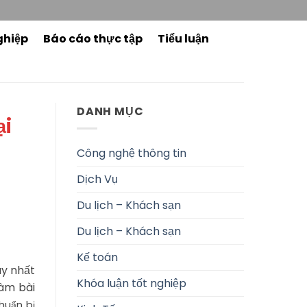
ghiệp
Báo cáo thực tập
Tiểu luận
DANH MỤC
ại
Công nghệ thông tin
Dịch Vụ
Du lịch – Khách sạn
Du lịch – Khách sạn
Kế toán
y nhất
Khóa luận tốt nghiệp
àm bài
huẩn bị