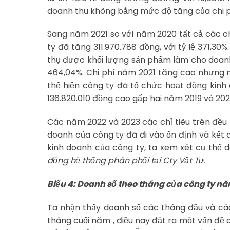
doanh thu không bằng mức độ tăng của chi ph
Sang năm 2021 so với năm 2020 tất cả các chỉ
ty đã tăng 311.970.788 đồng, với tỷ lệ 371,30
thụ được khối lượng sản phẩm làm cho doanh t
464,04%. Chi phí năm 2021 tăng cao nhưng 
thể hiện công ty đã tổ chức hoạt động kinh
136.820.010 đồng cao gấp hai năm 2019 và 2020
Các năm 2022 và 2023 các chỉ tiêu trên đều
doanh của công ty đã đi vào ổn định và kết 
kinh doanh của công ty, ta xem xét cụ thể
động hệ thống phân phối tại Cty Vật Tư.
Biểu 4: Doanh số theo tháng của công ty n
Ta nhận thấy doanh số các tháng đầu và các
tháng cuối năm , điều nay đặt ra một vấn đề 