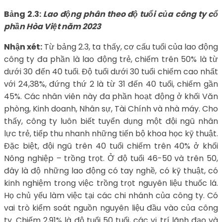
Bảng 2.3:
Lao động phân theo độ tuổi của công ty cổ
phần Hòa Việt năm 2023
Nhận xét:
Từ bảng 2.3, ta thấy, cơ cấu tuổi của lao động
công ty đa phần là lao động trẻ, chiếm trên 50% là từ
dưới 30 đến 40 tuổi. Độ tuổi dưới 30 tuổi chiếm cao nhất
với 24,38%, đứng thứ 2 là từ 31 đến 40 tuổi, chiếm gần
45%. Các nhân viên này đa phần hoạt động ở khối Văn
phòng, Kinh doanh, Nhân sự, Tài Chính và nhà máy. Cho
thấy, công ty luôn biết tuyển dụng một đội ngũ nhân
lực trẻ, tiếp thu nhanh những tiến bộ khoa học kỹ thuật.
Đặc biệt, đội ngũ trên 40 tuổi chiếm trên 40% ở khối
Nông nghiệp – trồng trọt. Ở độ tuổi 46-50 và trên 50,
đây là độ những lao động có tay nghề, có kỹ thuật, có
kinh nghiệm trong việc trồng trọt nguyên liệu thuốc lá.
Họ chủ yếu làm việc tại các chi nhánh của công ty. Có
vai trò kiểm soát nguồn nguyên liệu đầu vào của công
ty. Chiếm 2,91% là độ tuổi 50 tuổi, các vị trí lãnh đạo và