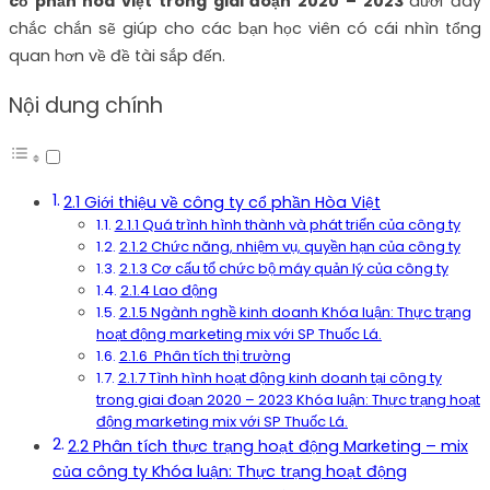
cổ phần hòa việt trong giai đoạn 2020 – 2023
dưới đây
chắc chắn sẽ giúp cho các bạn học viên có cái nhìn tổng
quan hơn về đề tài sắp đến.
Nội dung chính
2.1 Giới thiệu về công ty cổ phần Hòa Việt
2.1.1 Quá trình hình thành và phát triển của công ty
2.1.2 Chức năng, nhiệm vụ, quyền hạn của công ty
2.1.3 Cơ cấu tổ chức bộ máy quản lý của công ty
2.1.4 Lao động
2.1.5 Ngành nghề kinh doanh Khóa luận: Thực trạng
hoạt động marketing mix với SP Thuốc Lá.
2.1.6 Phân tích thị trường
2.1.7 Tình hình hoạt động kinh doanh tại công ty
trong giai đoạn 2020 – 2023 Khóa luận: Thực trạng hoạt
động marketing mix với SP Thuốc Lá.
2.2 Phân tích thực trạng hoạt động Marketing – mix
của công ty Khóa luận: Thực trạng hoạt động