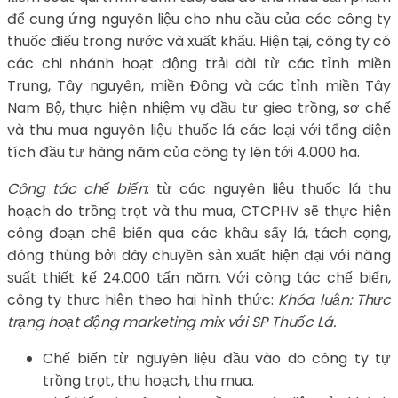
để cung ứng nguyên liệu cho nhu cầu của các công ty
thuốc điếu trong nước và xuất khẩu. Hiện tại, công ty có
các chi nhánh hoạt động trải dài từ các tỉnh miền
Trung, Tây nguyên, miền Đông và các tỉnh miền Tây
Nam Bộ, thực hiện nhiệm vụ đầu tư gieo trồng, sơ chế
và thu mua nguyên liệu thuốc lá các loại với tổng diện
tích đầu tư hàng năm của công ty lên tới 4.000 ha.
Công tác chế biến
: từ các nguyên liệu thuốc lá thu
hoạch do trồng trọt và thu mua, CTCPHV sẽ thực hiện
công đoạn chế biến qua các khâu sấy lá, tách cọng,
đóng thùng bởi dây chuyền sản xuất hiện đại với năng
suất thiết kế 24.000 tấn năm. Với công tác chế biến,
công ty thực hiện theo hai hình thức:
Khóa luận: Thực
trạng hoạt động marketing mix với SP Thuốc Lá.
Chế biến từ nguyên liệu đầu vào do công ty tự
trồng trọt, thu hoạch, thu mua.