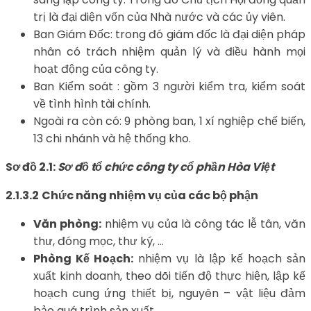
trị là đại diện vốn của Nhà nước và các ủy viên.
Ban Giám Đốc: trong đó giám đốc là đại diện pháp
nhân có trách nhiệm quản lý và điều hành mọi
hoạt động của công ty.
Ban Kiểm soát : gồm 3 người kiểm tra, kiểm soát
về tình hình tài chính.
Ngoài ra còn có: 9 phòng ban, 1 xí nghiệp chế biến,
13 chi nhánh và hệ thống kho.
Sơ đồ 2.1:
Sơ đồ tổ chức công ty cổ phần Hòa Việt
2.1.3.2
Chức năng nhiệm vụ của các bộ phận
Văn phòng:
nhiệm vụ của là công tác lễ tân, văn
thư, đóng mọc, thư ký, …
Phòng Kế Hoạch:
nhiệm vụ là lập kế hoạch sản
xuất kinh doanh, theo dõi tiến độ thực hiện, lập kế
hoạch cung ứng thiết bị, nguyên – vật liệu đảm
bảo quá trình sản xuất.