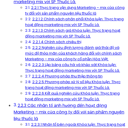
marketing mix với SP Thuốc Lá.
2.2.1 Thực trạng vận dụng Marketing – mix của công
ty đối với sản phẩm nguyên liệu thuốc lá
2.2.1.2 Chính sách phân phối Khóa luận: Thực trạng
hoạt động marketing mix với SP Thuốc Lá.
2.2.1.3 Chính sách giá Khóa luận: Thực trạng hoạt
động marketing mix với SP Thuốc Lá.
2.2.1.4 Chính sách chiêu thị
2.2.2 Nghiên cứu định lượng đánh giá thái độ và
mức độ thỏa mãn của khách hàng đối với chính sách
Marketing – mix của công ty cổ phần Hòa Việt.
2.2.2.3 Lập bảng câu hỏi và khảo sát Khóa luận:
Thực trạng hoạt động marketing mix với SP Thuốc Lá.
2.2.2.4 Phương pháp thu thập thông tin
2.2.2.5 Phương pháp xử lý số liệu Khóa luận: Thực
trạng hoạt động marketing mix với SP Thuốc Lá.
2.2.2.6 Kết quả nghiên cứu Khóa luận: Thực trạng
hoạt động marketing mix với SP Thuốc Lá.
2.2.3 Các nhân tố ảnh hưởng đến hoạt động
Marketing – mix của công ty đối với sản phẩm nguyên
liệu thuốc lá
2.2.3.1 Nhân tố bên ngoài Khóa luận: Thực trạng hoạt