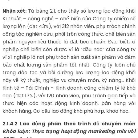
Nhận xét:
Từ bảng 2.1, cho thấy số lượng lao động khối
Kĩ thuật – công nghệ – chế biến của Công ty chiếm số
lượng lớn (đạt 43%), với 312 nhân viên, phụ trách chính
công tác nghiên cứu, phối trộn công thức, chế biến sản
phẩm nguyên liệu thuốc lá đạt tiêu chuẩn. Đặc biệt, xí
nghiệp chế biến còn được ví là “đầu não” của công ty
vì xí nghiệp là nơi phụ trách sản xuất sản phẩm và đảm
bảo chất lượng sản phẩm tốt nhất. Công ty luôn chú
trọng đào tạo và bồi dưỡng lực lượng lao động khối
này về kỹ thuật, nghiệp vụ chuyên môn, kỹ năng… Khối
Kinh tế – Tài Chính – Kinh doanh cũng chiếm tỷ lệ khá
cao (đạt 17%), với 120 nhân viên, phụ trách giao tiếp và
thực hiện các hoạt động kinh doanh, bán hàng với
khách hàng. Cơ cấu lao động khá phù hợp, khoa học.
2.1.4.2
Lao động phân theo trình độ chuyên môn
Khóa luận: Thực trạng hoạt động marketing mix với