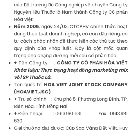
của Bộ trưởng Bộ Công nghiệp về chuyển Công ty
Nguyên liệu Thuốc lá Nam thành Công ty Cổ phần
Hòa Việt.
Năm 2005
, ngày 24/03, CTCPHV chính thức hoạt
động theo Luật doanh nghiệp, có con dấu riêng, có
tư cách pháp nhân để thực hiện các thủ tục theo
quy định của Pháp luật. Đây là cột mốc quan
trọng cho chặng đường mới sau cổ phần hóa.
+ Tên Công ty :
CÔNG TY CỔ PHẦN HÒA VIỆT
Khóa luận: Thực trạng hoạt động marketing mix
với SP Thuốc Lá.
Tên quốc tế:
HOA VIET JOINT STOCK COMPANY
(HOAVIET.JSC)
+ Trụ sở chính : Khu phố 8, Phường Long Bình, TP.
Biên Hòa, Tỉnh Đồng Nai
+ Điện Thoại : 0613.981 631 Fax : 0613.981
630
Giải thưởng đạt được: Cúp Sao Vàng Đất Việt, Huy