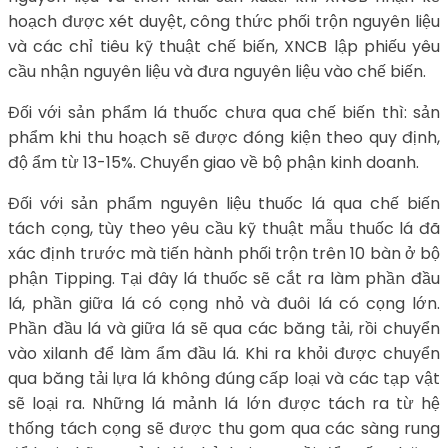
hoạch được xét duyệt, công thức phối trộn nguyên liệu
và các chỉ tiêu kỹ thuật chế biến, XNCB lập phiếu yêu
cầu nhận nguyên liệu và đưa nguyên liệu vào chế biến.
Đối với sản phẩm lá thuốc chưa qua chế biến thì: sản
phẩm khi thu hoạch sẽ được đóng kiện theo quy định,
độ ẩm từ 13-15%. Chuyển giao về bộ phận kinh doanh.
Đối với sản phẩm nguyên liệu thuốc lá qua chế biến
tách cọng, tùy theo yêu cầu kỹ thuật mẫu thuốc lá đã
xác định trước mà tiến hành phối trộn trên 10 bàn ở bộ
phận Tipping. Tại đây lá thuốc sẽ cắt ra làm phần đầu
lá, phần giữa lá có cọng nhỏ và đuôi lá có cọng lớn.
Phần đầu lá và giữa lá sẽ qua các băng tải, rồi chuyển
vào xilanh để làm ẩm đầu lá. Khi ra khỏi được chuyển
qua băng tải lựa lá không đúng cấp loại và các tạp vật
sẽ loại ra. Những lá mảnh lá lớn được tách ra từ hệ
thống tách cọng sẽ được thu gom qua các sàng rung