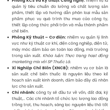
Phòng KCS và Kỹ thuật Công nghệ:
nhiệm vụ là
quản lý tiêu chuẩn đo lường và chất lượng sản
phẩm, thiết lập và hướng dẫn phân loại mẫu sản
phẩm phục vụ quá trình thu mua của công ty,
thiết lập công thức phối trộn và mẫu thành phẩm
chế biến.
Phòng Kỹ thuật – Cơ điện:
nhiệm vụ quản lý lĩnh
vực như kỹ thuật cơ khí, điện công nghiệp, điện tử,
máy móc đảm bảo an toàn lao động, môi trường
trong sản xuất.
Khóa luận: Thực trạng hoạt động
marketing mix với SP Thuốc Lá.
Xí Nghiệp Chế Biến (XNCB):
nhiệm vụ cơ bản là
sản xuất chế biến thuốc lá nguyên liệu theo kế
hoạch sản xuất kinh doanh, đảm bảo đầy đủ nhân
lực cho sản xuất.
Chi nhánh:
công ty sẽ đầu tư về vốn, đất đai, kỹ
thuật,… Các chi nhánh tổ chức lực lượng lao động
trồng trọt, thu hoạch, sàng lọc nguyên liệu thô tốt