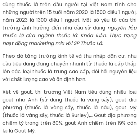
dùng thuốc lá trên đầu người tại Việt Nam tính cho
những người trên 15 tuổi năm 2020 là 1500 điếu 1 người,
năm 2023 là 1300 điếu 1 người. Một số yếu tố của thị
trường ảnh hưởng đến nhu cầu sử dụng
nguyên liệu
thuốc lá của ngành thuốc lá
:
Khóa luận: Thực trạng
hoạt động marketing mix với SP Thuốc Lá.
Theo đà tăng trưởng kinh tế và thu nhập dân cư, nhu
cầu tiêu dùng đang chuyển nhanh từ thuốc lá cấp thấp
lên các loại thuốc lá trung cao cấp, đòi hỏi nguyên liệu
với chất lượng cao và ổn định hơn.
Xét về gout, thị trường Việt Nam tiêu dùng nhiều loại
gout như Anh (sử dụng thuốc lá vàng sấy), gout địa
phương (thuốc lá vàng sấy, thuốc lá nâu), gout Mỹ
(thuốc lá vàng sấy, thuốc lá Burley),… Gout địa phương
chiếm tỷ trọng trên 80%, gout Anh chiếm trên 19% còn
lại là Gout Mỹ.