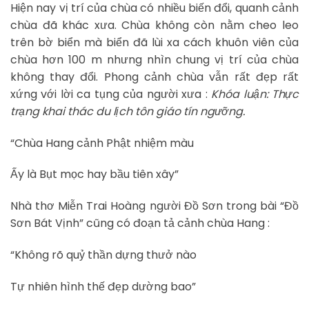
Hiện nay vị trí của chùa có nhiều biến đổi, quanh cảnh
chùa đã khác xưa. Chùa không còn nằm cheo leo
trên bờ biển mà biển đã lùi xa cách khuôn viên của
chùa hơn 100 m nhưng nhìn chung vị trí của chùa
không thay đổi. Phong cảnh chùa vẫn rất đẹp rất
xứng với lời ca tụng của người xưa :
Khóa luận: Thực
trạng khai thác du lịch tôn giáo tín ngưỡng.
“Chùa Hang cảnh Phật nhiệm màu
Ấy là Bụt mọc hay bầu tiên xây”
Nhà thơ Miễn Trai Hoàng người Đồ Sơn trong bài “Đồ
Sơn Bát Vịnh” cũng có đoạn tả cảnh chùa Hang :
“Không rõ quỷ thần dựng thưở nào
Tự nhiên hình thế đẹp dường bao”