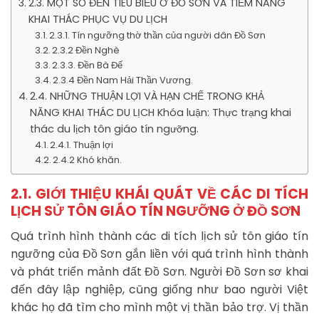
2.3. MỘT SỐ ĐỀN TIÊU BIỂU Ở ĐỒ SƠN VÀ TIỀM NĂNG
KHAI THÁC PHỤC VỤ DU LỊCH
2.3.1. Tín ngưỡng thờ thần của người dân Đồ Sơn
2.3.2 Đền Nghè
2.3.3. Đền Bà Đế
2.3.4 Đền Nam Hải Thần Vương.
2.4. NHỮNG THUẬN LỢI VÀ HẠN CHẾ TRONG KHẢ
NĂNG KHAI THÁC DU LỊCH Khóa luận: Thực trạng khai
thác du lịch tôn giáo tín ngưỡng.
2.4.1. Thuận lợi
2.4.2 Khó khăn.
2.1. GIỚI THIỆU KHÁI QUÁT VỀ CÁC DI TÍCH
LỊCH SỬ TÔN GIÁO TÍN NGƯỠNG Ở ĐỒ SƠN
Quá trình hình thành các di tích lịch sử tôn giáo tín
ngưỡng của Đồ Sơn gắn liền với quá trình hình thành
và phát triển mảnh đất Đồ Sơn. Người Đồ Sơn sơ khai
đến đây lập nghiệp, cũng giống như bao người Việt
khác họ đã tìm cho mình một vị thần bảo trợ. Vị thần