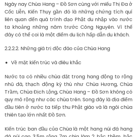
Ngày nay Chùa Hang – Đồ Sơn cùng với miếu Thị Đa ở
Cốc Liễn, Kiến Thụy gần đó là những chứng tích quí
liên quan đến quá trình đạo Phật du nhập vào nước
ta khoảng những năm trước Công Nguyên. Vì thế
đây có thể coi là một điểm du lịch hấp dẫn du khách.
2.2.2.2. Những giá trị độc đáo của Chùa Hang
Về mặt kiến trúc và điêu khắc
Nước ta có nhiều chùa đặt trong hang động to rộng
nhũ đá, thạch động kỳ thú như Chùa Hương, Chùa
Trầm, Chùa Địch Lộng, Chùa Hang – Đồ Sơn không có
quy mô rộng như các chùa trên. Song đây là địa điểm
đầu tiên ở nước ta tiếp thu Phật giáo và là ngôi chùa
thiên tạo lớn nhất Đồ Sơn.
Kiến trúc ban đầu của Chùa là một hang núi đá hang
đá núi cao 3,5m rộng 7m chia làm 2 bậc thềm, bậc