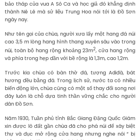
bảo tháp của vua A Sô Ca và học giả đó khẳng định
thành Nê Lê mà sử liệu Trung Hoa nói tới là Đồ Sơn
ngày nay.
Như tên gọi của chùa, người xưa lấy một hang đá núi
cao 3,5 m lòng hang hình thang xuyên sâu vào trong
2
núi, toàn bộ hang rộng khoảng 23m
, cửa hang rộng
và phía trong hẹp dần với bề rộng là 1,3m, cao 1,2m.
Trước kia chùa có bàn thờ đá, tượng Adiđà, bát
hương đều bằng đá. Trong lịch sử, nước ta có nhiều
biến động lớn, chùa cũng có một số thay đổi song nơi
đây luôn là chỗ dựa tinh thần vững chắc cho người
dân Đồ Sơn.
Năm 1930, Tuần phủ tỉnh Bắc Giang Đặng Quốc Giám
xin được lô đất gần chùa đã cho phá núi để xây biệt
thự và đục mở rộng cửa hang nhưng nghe nói “ bị