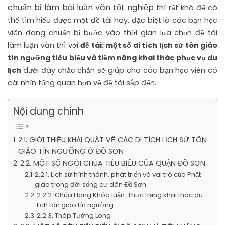
chuẩn bị làm bài luận văn tốt nghiệp
thì rất khó để có
thể tìm hiểu được một đề tài hay, đặc biệt là các bạn học
viên đang chuẩn bị bước vào thời gian lựa chọn đề tài
làm luận văn thì với
đề tài: một số di tích lịch sử tôn giáo
tín ngưỡng tiêu biểu và tiềm năng khai thác phục vụ du
lịch
dưới đây chắc chắn sẽ giúp cho các bạn học viên có
cái nhìn tổng quan hơn về đề tài sắp đến.
Nội dung chính
2.1. GIỚI THIỆU KHÁI QUÁT VỀ CÁC DI TÍCH LỊCH SỬ TÔN
GIÁO TÍN NGƯỠNG Ở ĐỒ SƠN
2.2. MỘT SỐ NGÔI CHÙA TIÊU BIỂU CỦA QUẬN ĐỒ SƠN
2.2.1. Lịch sử hình thành, phát triển và vai trò của Phật
giáo trong đời sống cư dân Đồ Sơn
2.2.2. Chùa Hang Khóa luận: Thực trạng khai thác du
lịch tôn giáo tín ngưỡng.
2.2.3. Tháp Tường Long