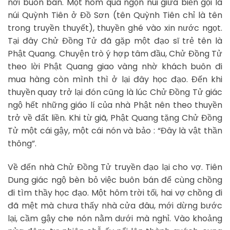
nơi buôn bán. Một hôm qua ngọn núi giữa biển gọi là
núi Quỳnh Tiên ở Đồ Sơn (tên Quỳnh Tiên chỉ là tên
trong truyền thuyết), thuyền ghé vào xin nước ngọt.
Tại đây Chử Đồng Tử đã gặp một đạo sĩ trẻ tên là
Phật Quang. Chuyện trò ý hợp tâm đầu, Chử Đồng Tử
theo lời Phật Quang giao vàng nhờ khách buôn đi
mua hàng còn mình thì ở lại đây học đạo. Đến khi
thuyền quay trở lại đón cũng là lúc Chử Đồng Tử giác
ngộ hết những giáo lí của nhà Phật nên theo thuyền
trở về đất liền. Khi từ giã, Phật Quang tặng Chử Đồng
Tử một cái gậy, một cái nón và bảo : “Đây là vật thần
thông”.
Về đến nhà Chử Đồng Tử truyền đạo lại cho vợ. Tiên
Dung giác ngộ bèn bỏ việc buôn bán để cùng chồng
đi tìm thầy học đạo. Một hôm trời tối, hai vợ chồng đi
đã mệt mà chưa thấy nhà cửa đâu, mới dừng bước
lại, cầm gậy che nón nằm dưới mà nghỉ. Vào khoảng