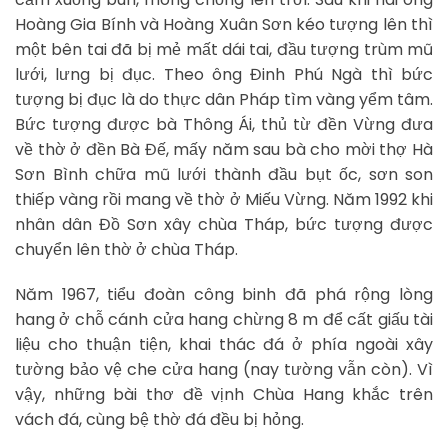
Hoàng Gia Bính và Hoàng Xuân Sơn kéo tượng lên thì
một bên tai đã bị mẻ mất dái tai, đầu tượng trùm mũ
lưới, lưng bị đục. Theo ông Đinh Phú Ngà thì bức
tượng bị đục là do thực dân Pháp tìm vàng yểm tâm.
Bức tượng được bà Thông Ái, thủ từ đền Vừng đưa
về thờ ở đền Bà Đế, mấy năm sau bà cho mời thợ Hà
Sơn Bình chữa mũ lưới thành đầu bụt ốc, sơn son
thiếp vàng rồi mang về thờ ở Miếu Vừng. Năm 1992 khi
nhân dân Đồ Sơn xây chùa Tháp, bức tượng được
chuyển lên thờ ở chùa Tháp.
Năm 1967, tiểu đoàn công binh đã phá rộng lòng
hang ở chỗ cánh cửa hang chừng 8 m để cất giấu tài
liệu cho thuận tiện, khai thác đá ở phía ngoài xây
tường bảo vệ che cửa hang (nay tường vẫn còn). Vì
vậy, những bài thơ đề vịnh Chùa Hang khắc trên
vách đá, cùng bệ thờ đá đều bị hỏng.