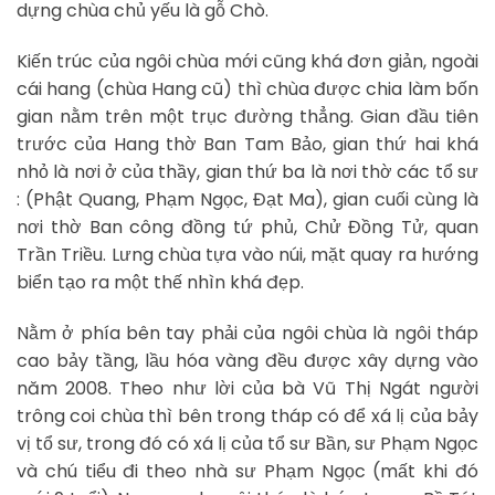
dựng chùa chủ yếu là gỗ Chò.
Kiến trúc của ngôi chùa mới cũng khá đơn giản, ngoài
cái hang (chùa Hang cũ) thì chùa được chia làm bốn
gian nằm trên một trục đường thẳng. Gian đầu tiên
trước của Hang thờ Ban Tam Bảo, gian thứ hai khá
nhỏ là nơi ở của thầy, gian thứ ba là nơi thờ các tổ sư
: (Phật Quang, Phạm Ngọc, Đạt Ma), gian cuối cùng là
nơi thờ Ban công đồng tứ phủ, Chử Đồng Tử, quan
Trần Triều. Lưng chùa tựa vào núi, mặt quay ra hướng
biển tạo ra một thế nhìn khá đẹp.
Nằm ở phía bên tay phải của ngôi chùa là ngôi tháp
cao bảy tầng, lầu hóa vàng đều được xây dựng vào
năm 2008. Theo như lời của bà Vũ Thị Ngát người
trông coi chùa thì bên trong tháp có để xá lị của bảy
vị tổ sư, trong đó có xá lị của tổ sư Bần, sư Phạm Ngọc
và chú tiểu đi theo nhà sư Phạm Ngọc (mất khi đó