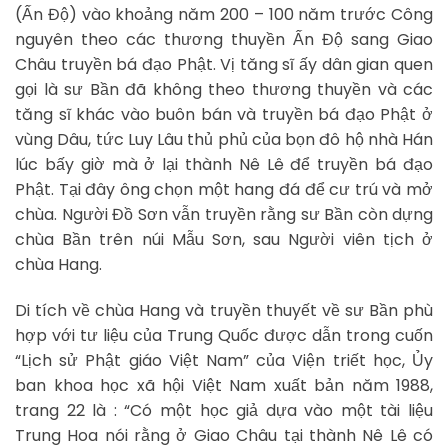
(Ấn Độ) vào khoảng năm 200 – 100 năm trước Công
nguyên theo các thương thuyền Ấn Độ sang Giao
Châu truyền bá đạo Phật. Vị tăng sĩ ấy dân gian quen
gọi là sư Bần đã không theo thương thuyền và các
tăng sĩ khác vào buôn bán và truyền bá đạo Phật ở
vùng Dâu, tức Luy Lâu thủ phủ của bọn đô hộ nhà Hán
lúc bấy giờ mà ở lại thành Nê Lê để truyền bá đạo
Phật. Tại đây ông chọn một hang đá để cư trú và mở
chùa. Người Đồ Sơn vẫn truyền rằng sư Bần còn dựng
chùa Bần trên núi Mẫu Sơn, sau Người viên tịch ở
chùa Hang.
Di tích về chùa Hang và truyền thuyết về sư Bần phù
hợp với tư liệu của Trung Quốc được dẫn trong cuốn
“Lịch sử Phật giáo Việt Nam” của Viện triết học, Ủy
ban khoa học xã hội Việt Nam xuất bản năm 1988,
trang 22 là : “Có một học giả dựa vào một tài liệu
Trung Hoa nói rằng ở Giao Châu tại thành Nê Lê có