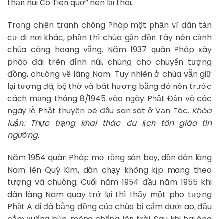
thần núi Cô Tiên quở” nên lại thôi.
Trong chiến tranh chống Pháp một phần vì dân tản
cư đi nơi khác, phần thì chùa gần đồn Tây nên cảnh
chùa càng hoang vắng. Năm 1937 quân Pháp xây
pháo đài trên đỉnh núi, chúng cho chuyển tượng
đồng, chuông về làng Nam. Tuy nhiên ở chùa vẫn giữ
lại tượng đá, bệ thờ và bát hương bằng đá nên trước
cách mạng tháng 8/1945 vào ngày Phật Đản và các
ngày lễ Phật thuyền bè đậu san sát ở Vạn Tác.
Khóa
luận: Thực trạng khai thác du lịch tôn giáo tín
ngưỡng.
Năm 1954 quân Pháp mở rộng sân bay, dồn dân làng
Nam lên Quý Kim, dân chạy không kịp mang theo
tượng và chuông. Cuối năm 1954 đầu năm 1955 khi
dân làng Nam quay trở lại thì thấy một pho tượng
Phật A di đà bằng đồng của chùa bị cắm dưới ao, đầu
cắm xuống bùn, mông chổng lên trời. Sau khi hai ông