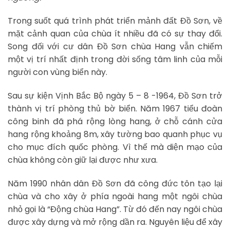
Trong suốt quá trình phát triển mảnh đất Đồ Sơn, về
mặt cảnh quan của chùa ít nhiều đã có sự thay đổi.
Song đối với cư dân Đồ Sơn chùa Hang vẫn chiếm
một vị trí nhất định trong đời sống tâm linh của mỗi
người con vùng biển này.
Sau sự kiện Vịnh Bắc Bộ ngày 5 – 8 -1964, Đồ Sơn trở
thành vị trí phòng thủ bờ biển. Năm 1967 tiểu đoàn
công binh đã phá rộng lòng hang, ở chỗ cánh cửa
hang rộng khoảng 8m, xây tường bao quanh phục vụ
cho mục đích quốc phòng. Vì thế mà diện mạo của
chùa không còn giữ lại được như xưa.
Năm 1990 nhân dân Đồ Sơn đã công đức tôn tạo lại
chùa và cho xây ở phía ngoài hang một ngôi chùa
nhỏ gọi là “Động chùa Hang”. Từ đó đến nay ngôi chùa
được xây dựng và mở rộng dần ra. Nguyên liệu để xây