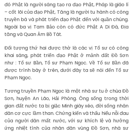
đó Phật là người sáng tạo ra đạo Phật, Pháp là giáo lí
– cốt lõi của đạo Phật, Tăng là người tu hành có công
truyền bá và phát triển đạo Phật đến với quần chúng.
Ngoài ba vị Tam Bảo còn có đức Phật A Di Đà, Địa
tăng và Quan Âm Bồ Tát.
Đối tượng thứ hai được thờ là các vị Tổ sư có công
khai sáng, phát triển đạo Phật ở mảnh đất Đồ Sơn
như : Tổ sư Bần, Tổ sư Phạm Ngọc. Về Tổ sư Bần đã
được trình bày ở trên, dưới đây ta sẽ nói đến Tổ sư
Phạm Ngọc.
Tương truyền Phạm Ngọc là một nhà sư tu ở chùa Đồ
Sơn, huyện An Lão, Hải Phòng. Ông sống trong thời
gian đất nước ta bị giặc Minh giày xéo, đời sống nhân
dân cơ cực lầm than. Chứng kiến và thấu hiểu nỗi đau
của người dân mất nước, với sự khích lệ và hưởng
ứng nhiệt tình của nhân dân vùng Đồ Sơn, nhà sư