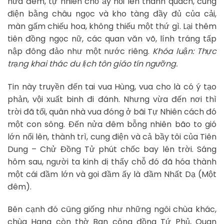
nửa đêm, tự nhiên chỗ ấy nổi lên thành quách, cung
điện bằng châu ngọc và kho tàng đầy đủ của cải,
màn gấm chiếu hoa, không thiếu một thứ gì. Lại thêm
tiên đồng ngọc nữ, các quan văn võ, lính tráng tấp
nập đông đảo như một nước riêng.
Khóa luận: Thực
trạng khai thác du lịch tôn giáo tín ngưỡng.
Tin này truyền đến tai vua Hùng, vua cho là có ý tạo
phản, vội xuất binh đi đánh. Nhưng vừa đến nơi thì
trời đã tối, quân nhà vua đóng ở bãi Tự Nhiên cách đó
một con sông. Đến nửa đêm bỗng nhiên bão to gió
lớn nổi lên, thành trì, cung điện và cả bầy tôi của Tiên
Dung – Chử Đồng Tử phút chốc bay lên trời. Sáng
hôm sau, người ta kinh dị thấy chỗ đó đã hóa thành
một cái đầm lớn và gọi đầm ấy là đầm Nhất Dạ (Một
đêm).
Bên cạnh đó cũng giống như những ngôi chùa khác,
chùa Hang còn thờ Ban công đồng Tứ Phủ, Quan