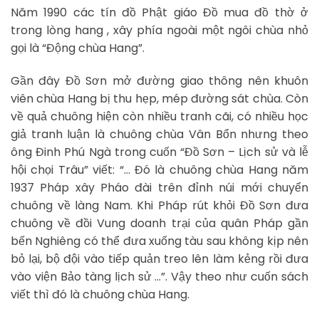
Năm 1990 các tín đồ Phật giáo Đồ mua đồ thờ ở
trong lòng hang , xây phía ngoài một ngôi chùa nhỏ
gọi là “Động chùa Hang”.
Gần đây Đồ Sơn mở đường giao thông nên khuôn
viên chùa Hang bị thu hẹp, mép đường sát chùa. Còn
về quả chuông hiện còn nhiều tranh cãi, có nhiều học
giả tranh luận là chuông chùa Vân Bổn nhưng theo
ông Đinh Phú Ngà trong cuốn “Đồ Sơn – Lịch sử và lễ
hội chọi Trâu” viết: “… Đó là chuông chùa Hang năm
1937 Pháp xây Pháo đài trên đỉnh núi mới chuyển
chuông về làng Nam. Khi Pháp rút khỏi Đồ Sơn đưa
chuông về đồi Vung doanh trại của quân Pháp gần
bến Nghiêng có thể đưa xuống tàu sau không kịp nên
bỏ lại, bộ đội vào tiếp quản treo lên làm kẻng rồi đưa
vào viện Bảo tàng lịch sử …”. Vậy theo như cuốn sách
viết thì đó là chuông chùa Hang.