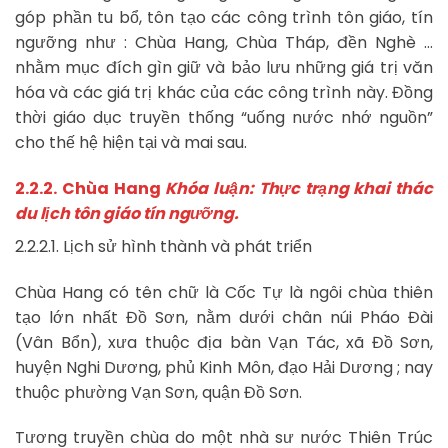
góp phần tu bổ, tôn tạo các công trình tôn giáo, tín
ngưỡng như : Chùa Hang, Chùa Tháp, đền Nghè …
nhằm mục đích gìn giữ và bảo lưu những giá trị văn
hóa và các giá trị khác của các công trình này. Đồng
thời giáo dục truyền thống “uống nước nhớ nguồn”
cho thế hệ hiện tại và mai sau.
2.2.2. Chùa Hang
Khóa luận: Thực trạng khai thác
du lịch tôn giáo tín ngưỡng.
2.2.2.1. Lịch sử hình thành và phát triển
Chùa Hang có tên chữ là Cốc Tự là ngôi chùa thiên
tạo lớn nhất Đồ Sơn, nằm dưới chân núi Pháo Đài
(Vân Bổn), xưa thuộc địa bàn Vạn Tác, xã Đồ Sơn,
huyện Nghi Dương, phủ Kinh Môn, đạo Hải Dương ; nay
thuộc phường Vạn Sơn, quận Đồ Sơn.
Tương truyền chùa do một nhà sư nước Thiên Trúc