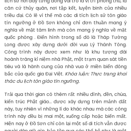
lịch sử nơi đây từng đóng vai trò là vị trí phòng thủ, là
căn cứ thủy quân, nơi tập kết, luyện binh của nhiều
triều đại. Có lẽ vì thế mà các di tích lịch sử tôn giáo
tín ngưỡng ở Đồ Sơn không chỉ đơn thuần mang ý
nghĩa về mặt tâm linh mà còn mang ý nghĩa về mặt
quốc phòng . Điển hình trong số đó là Tháp Tường
Long được xây dựng dưới đời vua Lý Thánh Tông.
Công trình này được xem như là khu tượng đài
hoành tráng kỉ niệm nhà Phật, một trạm quan sát tiền
tiêu và là hành cung của nhà vua ở miền biển đông
bắc của quốc gia Đại Việt.
Khóa luận: Thực trạng khai
thác du lịch tôn giáo tín ngưỡng.
Trải qua thời gian có thêm rất nhiều đình, đền, chùa,
kiến trúc Phật giáo… được xây dựng trên mảnh đất
này, tuy nhiên vì những lí do khác nhau mà các công
trình này đều bị mai một, xuống cấp hoặc biến mất.
Hiện nay ở Đồ Sơn chỉ còn lại một số di tích vẫn được
người dân giữ gìn, bảo tồn qua các thế hệ như là một