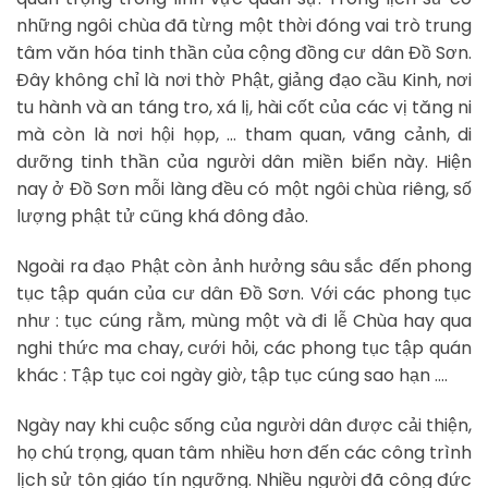
những ngôi chùa đã từng một thời đóng vai trò trung
tâm văn hóa tinh thần của cộng đồng cư dân Đồ Sơn.
Đây không chỉ là nơi thờ Phật, giảng đạo cầu Kinh, nơi
tu hành và an táng tro, xá lị, hài cốt của các vị tăng ni
mà còn là nơi hội họp, … tham quan, vãng cảnh, di
dưỡng tinh thần của người dân miền biển này. Hiện
nay ở Đồ Sơn mỗi làng đều có một ngôi chùa riêng, số
lượng phật tử cũng khá đông đảo.
Ngoài ra đạo Phật còn ảnh hưởng sâu sắc đến phong
tục tập quán của cư dân Đồ Sơn. Với các phong tục
như : tục cúng rằm, mùng một và đi lễ Chùa hay qua
nghi thức ma chay, cưới hỏi, các phong tục tập quán
khác : Tập tục coi ngày giờ, tập tục cúng sao hạn ….
Ngày nay khi cuộc sống của người dân được cải thiện,
họ chú trọng, quan tâm nhiều hơn đến các công trình
lịch sử tôn giáo tín ngưỡng. Nhiều người đã công đức