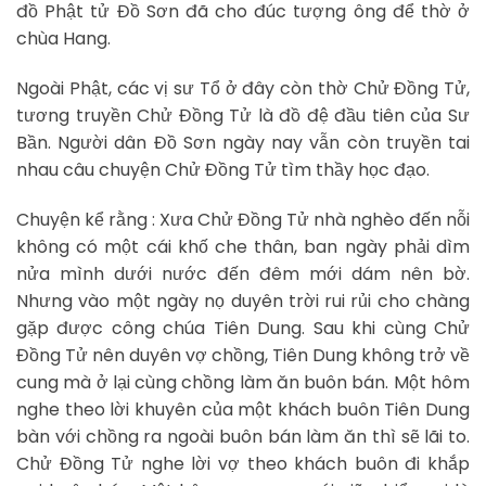
đồ Phật tử Đồ Sơn đã cho đúc tượng ông để thờ ở
chùa Hang.
Ngoài Phật, các vị sư Tổ ở đây còn thờ Chử Đồng Tử,
tương truyền Chử Đồng Tử là đồ đệ đầu tiên của Sư
Bần. Người dân Đồ Sơn ngày nay vẫn còn truyền tai
nhau câu chuyện Chử Đồng Tử tìm thầy học đạo.
Chuyện kể rằng : Xưa Chử Đồng Tử nhà nghèo đến nỗi
không có một cái khố che thân, ban ngày phải dìm
nửa mình dưới nước đến đêm mới dám nên bờ.
Nhưng vào một ngày nọ duyên trời rui rủi cho chàng
gặp được công chúa Tiên Dung. Sau khi cùng Chử
Đồng Tử nên duyên vợ chồng, Tiên Dung không trở về
cung mà ở lại cùng chồng làm ăn buôn bán. Một hôm
nghe theo lời khuyên của một khách buôn Tiên Dung
bàn với chồng ra ngoài buôn bán làm ăn thì sẽ lãi to.
Chử Đồng Tử nghe lời vợ theo khách buôn đi khắp