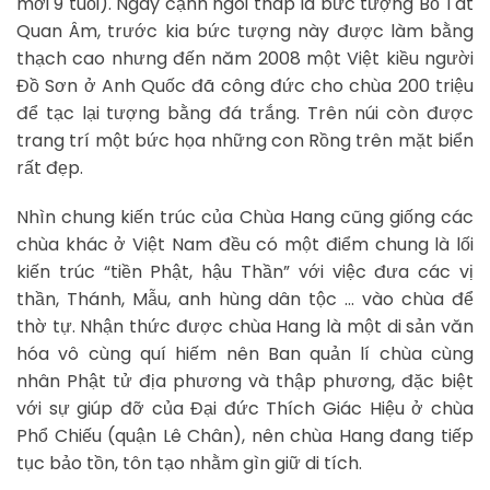
mới 9 tuổi). Ngay cạnh ngôi tháp là bức tượng Bồ Tát
Quan Âm, trước kia bức tượng này được làm bằng
thạch cao nhưng đến năm 2008 một Việt kiều người
Đồ Sơn ở Anh Quốc đã công đức cho chùa 200 triệu
để tạc lại tượng bằng đá trắng. Trên núi còn được
trang trí một bức họa những con Rồng trên mặt biển
rất đẹp.
Nhìn chung kiến trúc của Chùa Hang cũng giống các
chùa khác ở Việt Nam đều có một điểm chung là lối
kiến trúc “tiền Phật, hậu Thần” với việc đưa các vị
thần, Thánh, Mẫu, anh hùng dân tộc … vào chùa để
thờ tự. Nhận thức được chùa Hang là một di sản văn
hóa vô cùng quí hiếm nên Ban quản lí chùa cùng
nhân Phật tử địa phương và thập phương, đặc biệt
với sự giúp đỡ của Đại đức Thích Giác Hiệu ở chùa
Phổ Chiếu (quận Lê Chân), nên chùa Hang đang tiếp
tục bảo tồn, tôn tạo nhằm gìn giữ di tích.