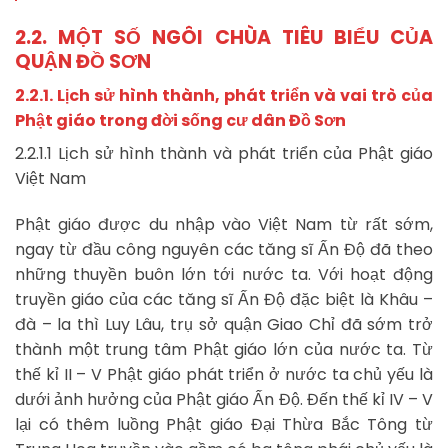
2.2. MỘT SỐ NGÔI CHÙA TIÊU BIỂU CỦA
QUẬN ĐỒ SƠN
2.2.1. Lịch sử hình thành, phát triển và vai trò của
Phật giáo trong đời sống
cư dân Đồ Sơn
2.2.1.1 Lịch sử hình thành và phát triển của Phật giáo
Việt Nam
Phật giáo được du nhập vào Việt Nam từ rất sớm,
ngay từ đầu công nguyên các tăng sĩ Ấn Độ đã theo
những thuyền buôn lớn tới nước ta. Với hoạt động
truyền giáo của các tăng sĩ Ấn Độ đặc biệt là Khâu –
đà – la thì Luy Lâu, trụ sở quận Giao Chỉ đã sớm trở
thành một trung tâm Phật giáo lớn của nước ta. Từ
thế kỉ II – V Phật giáo phát triển ở nước ta chủ yếu là
dưới ảnh hưởng của Phật giáo Ấn Độ. Đến thế kỉ IV – V
lại có thêm luồng Phật giáo Đại Thừa Bắc Tông từ