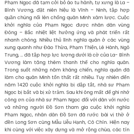
Phạm Ngọc đã tạm cởi bỏ áo tu hành, tự xưng là La –
Bình Vương, đặt niên hiệu là Vĩnh – Ninh, tập hợp
quần chúng nổi lên chống quân Minh xâm lược. Cuộc
khởi nghĩa của Phạm Ngọc được nhân dân vùng
Đông – Bắc nhiệt liệt hưởng ứng và phát triển rất
nhanh chóng. Nhiều thủ lĩnh nghĩa quân ở các vùng
xung quanh như Đào Thừa, Phạm Thiện, Lê Hành, Ngô
Trung, … đã tập hợp lực lượng dưới lá cờ của La- Bình
Vương làm tăng thêm thanh thế cho nghĩa quân.
Trong suốt những năm kháng chiến, nghĩa quân đã
làm cho quân Minh tổn thất rất nhiều. Tuy nhiên đến
năm 1420 cuộc khởi nghĩa bị dập tắt, nhà sư Phạm
Ngọc bị bắt và bị xử trảm. Sau khi ông mất để ghi nhớ
công ơn của nhà sư Phạm Ngọc đối với dân với nước
và những người Đồ Sơn tham gia cuộc khởi nghĩa
Phạm Ngọc, nhân dân Đồ Sơn đã rước bài vị thờ ở
đền Long Sơn cùng Mẫu Liễu Hạnh, Cô Chín. Hiện nay
khi cùng với việc xây dựng và mở rộng chùa, các tín