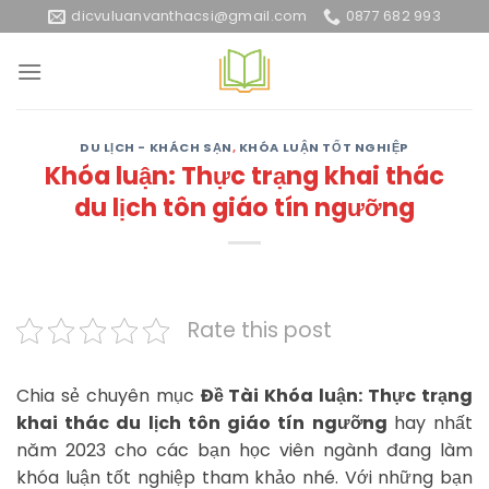
Skip
dicvuluanvanthacsi@gmail.com
0877 682 993
to
content
DU LỊCH - KHÁCH SẠN
,
KHÓA LUẬN TỐT NGHIỆP
Khóa luận: Thực trạng khai thác
du lịch tôn giáo tín ngưỡng
Rate this post
Chia sẻ chuyên mục
Đề Tài Khóa luận: Thực trạng
khai thác du lịch tôn giáo tín ngưỡng
hay nhất
năm 2023 cho các bạn học viên ngành đang làm
khóa luận tốt nghiệp tham khảo nhé. Với những bạn