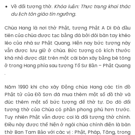
Về đối tượng thờ.
Khóa luận: Thực trạng khai thác
du lịch tôn giáo tín ngưỡng.
Chùa Hang là nơi thờ Phật, tượng Phật A Di Đà đầu
tiên của chùa được tạc bằng đá bởi đôi bàn tay khéo
léo của nhà sư Phật Quang. Hiện nay bức tượng này
vẫn được lưu giữ ở chùa. Bức tượng có kích thước
khá nhỏ được đặt trên một cái bàn xây bằng bê tông
ở trong Hang phía sau tượng Tổ Sư Bần – Phật Quang
.
Năm 1990 khi cho xây Động chùa Hang các tín đồ
Phật tử của Đồ Sơn đã mua thêm một số đồ thờ và
đúc thêm một số bức tượng để thờ tự. Do đó đối
tượng thờ của Chùa có phần phong phú hơn trước.
Tuy nhiên Phật vẫn được coi là đối tượng thờ chính.
Điều này được thể hiện ở ngôi chùa chính điện là bàn
thờ Ban Tam Bảo với các vị : Phật, Pháp, Tăng, trong