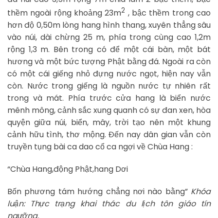
2
thềm ngoài rộng khoảng 23m
, bậc thềm trong cao
hơn độ 0,50m lòng hang hình thang, xuyên thẳng sâu
vào núi, dài chừng 25 m, phía trong cùng cao 1,2m
rộng 1,3 m. Bên trong có để một cái bàn, một bát
hương và một bức tượng Phật bằng đá. Ngoài ra còn
có một cái giếng nhỏ đựng nước ngọt, hiện nay vẫn
còn. Nước trong giếng là nguồn nước tự nhiên rất
trong và mát. Phía trước cửa hang là biển nước
mênh mông, cảnh sắc xung quanh có sự đan xen, hòa
quyện giữa núi, biển, mây, trời tạo nên một khung
cảnh hữu tình, thơ mộng. Đến nay dân gian vẫn còn
truyền tụng bài ca dao cổ ca ngợi về Chùa Hang :
“Chùa Hang,động Phật,hang Dơi
Bốn phương tám hướng chẳng nơi nào bằng”
Khóa
luận: Thực trạng khai thác du lịch tôn giáo tín
ngưỡng.