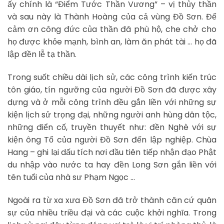
ấy chính là “Điểm Tước Thần Vương” – vị thủy thần
và sau này là Thành Hoàng của cả vùng Đồ Sơn. Để
cảm ơn công đức của thần đã phù hộ, che chở cho
họ được khỏe mạnh, bình an, làm ăn phát tài … họ đã
lập đền lễ tạ thần.
Trong suốt chiều dài lịch sử, các công trình kiến trúc
tôn giáo, tín ngưỡng của người Đồ Sơn đã được xây
dựng và ở mỗi công trình đều gắn liền với những sự
kiện lịch sử trọng đại, những người anh hùng dân tộc,
những điển cố, truyền thuyết như: đền Nghè với sự
kiện ông Tổ của người Đồ Sơn đến lập nghiệp. Chùa
Hang – ghi lại dấu tích nơi đầu tiên tiếp nhận đạo Phật
du nhập vào nước ta hay đền Long Sơn gắn liền với
tên tuổi của nhà sư Phạm Ngọc …
Ngoài ra từ xa xưa Đồ Sơn đã trở thành căn cứ quân
sự của nhiều triều đại và các cuộc khởi nghĩa. Trong