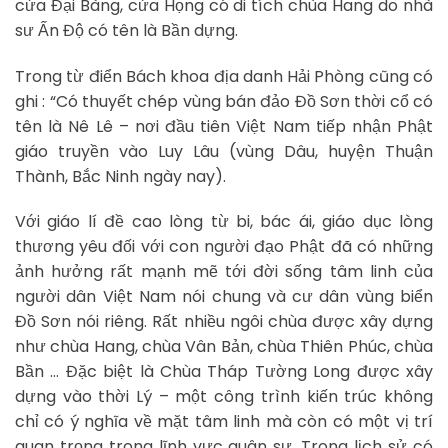
cửa Đại Bàng, cửa Họng có di tích chùa Hang do nhà
sư Ấn Độ có tên là Bần dựng.
Trong từ điển Bách khoa địa danh Hải Phòng cũng có
ghi : “Có thuyết chép vùng bán đảo Đồ Sơn thời cổ có
tên là Nê Lê – nơi đầu tiên Việt Nam tiếp nhận Phật
giáo truyền vào Luy Lâu (vùng Dâu, huyện Thuận
Thành, Bắc Ninh ngày nay).
Với giáo lí đề cao lòng từ bi, bác ái, giáo dục lòng
thương yêu đối với con người đạo Phật đã có những
ảnh hưởng rất mạnh mẽ tới đời sống tâm linh của
người dân Việt Nam nói chung và cư dân vùng biển
Đồ Sơn nói riêng. Rất nhiều ngôi chùa được xây dựng
như chùa Hang, chùa Vân Bản, chùa Thiên Phúc, chùa
Bần … Đặc biệt là Chùa Tháp Tường Long được xây
dựng vào thời Lý – một công trình kiến trúc không
chỉ có ý nghĩa về mặt tâm linh mà còn có một vị trí
quan trọng trong lĩnh vực quân sự. Trong lịch sử có