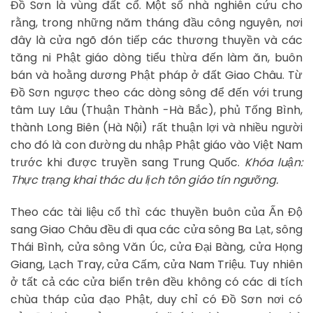
Đồ Sơn là vùng đất cổ. Một số nhà nghiên cứu cho
rằng, trong những năm tháng đầu công nguyên, nơi
đây là cửa ngõ đón tiếp các thương thuyền và các
tăng ni Phật giáo dòng tiểu thừa đến làm ăn, buôn
bán và hoằng dương Phật pháp ở đất Giao Châu. Từ
Đồ Sơn ngược theo các dòng sông để đến với trung
tâm Luy Lâu (Thuận Thành -Hà Bắc), phủ Tống Bình,
thành Long Biên (Hà Nội) rất thuận lợi và nhiều người
cho đó là con đường du nhập Phật giáo vào Việt Nam
trước khi được truyền sang Trung Quốc.
Khóa luận:
Thực trạng khai thác du lịch tôn giáo tín ngưỡng.
Theo các tài liệu cổ thì các thuyền buôn của Ấn Độ
sang Giao Châu đều đi qua các cửa sông Ba Lạt, sông
Thái Bình, cửa sông Văn Úc, cửa Đại Bàng, cửa Họng
Giang, Lạch Tray, cửa Cấm, cửa Nam Triệu. Tuy nhiên
ở tất cả các cửa biển trên đều không có các di tích
chùa tháp của đạo Phật, duy chỉ có Đồ Sơn nơi có