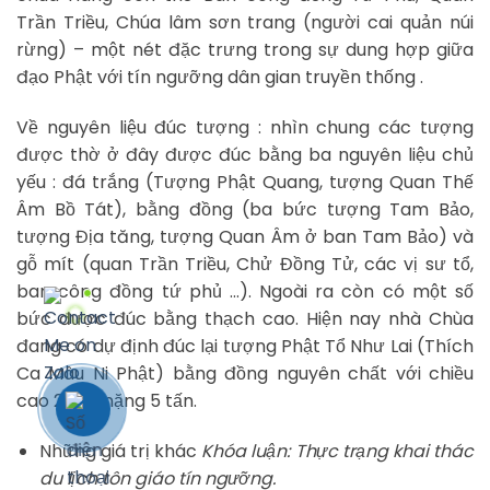
Trần Triều, Chúa lâm sơn trang (người cai quản núi
rừng) – một nét đặc trưng trong sự dung hợp giữa
đạo Phật với tín ngưỡng dân gian truyền thống .
Về nguyên liệu đúc tượng : nhìn chung các tượng
được thờ ở đây được đúc bằng ba nguyên liệu chủ
yếu : đá trắng (Tượng Phật Quang, tượng Quan Thế
Âm Bồ Tát), bằng đồng (ba bức tượng Tam Bảo,
tượng Địa tăng, tượng Quan Âm ở ban Tam Bảo) và
gỗ mít (quan Trần Triều, Chử Đồng Tử, các vị sư tổ,
ban công đồng tứ phủ …). Ngoài ra còn có một số
bức được đúc bằng thạch cao. Hiện nay nhà Chùa
đang có dự định đúc lại tượng Phật Tổ Như Lai (Thích
Ca Mâu Ni Phật) bằng đồng nguyên chất với chiều
cao 2,7m, nặng 5 tấn.
Những giá trị khác
Khóa luận: Thực trạng khai thác
du lịch tôn giáo tín ngưỡng.