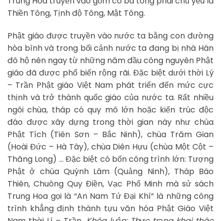
Trung Hoa truyền vào gồm có ba tông phái chủ yếu là
Thiền Tông, Tịnh độ Tông, Mật Tông.
Phật giáo được truyền vào nước ta bằng con đường
hòa bình và trong bối cảnh nước ta đang bị nhà Hán
đô hộ nên ngay từ những năm đầu công nguyên Phật
giáo đã được phổ biến rộng rãi. Đặc biệt dưới thời Lý
– Trần Phật giáo Việt Nam phát triển đến mức cực
thịnh và trở thành quốc giáo của nước ta. Rất nhiều
ngôi chùa, tháp có quy mô lớn hoặc kiến trúc độc
đáo được xây dựng trong thời gian này như chùa
Phật Tích (Tiên Sơn – Bắc Ninh), chùa Trăm Gian
(Hoài Đức – Hà Tây), chùa Diên Hựu (chùa Một Cột –
Thăng Long) … Đặc biệt có bốn công trình lớn: Tượng
Phật ở chùa Quỳnh Lâm (Quảng Ninh), Tháp Báo
Thiên, Chuông Quy Điền, Vạc Phổ Minh mà sử sách
Trung Hoa gọi là “An Nam Tứ Đại Khí” là những công
trình khẳng định thành tựu văn hóa Phật Giáo Việt
Nam thời Lí – Trần.
Khóa luận: Thực trạng khai thác