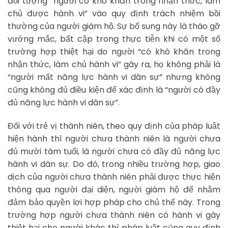
đối tượng “người có khó khăn trong nhận thức, làm
chủ được hành vi” vào quy định trách nhiệm bồi
thường của người giám hộ. Sự bổ sung này là tháo gỡ
vướng mắc, bất cập trong thực tiễn khi có một số
trường hợp thiệt hại do người “có khó khăn trong
nhận thức, làm chủ hành vi” gây ra, họ không phải là
“người mất năng lực hành vi dân sự” nhưng không
cũng không đủ điều kiện để xác định là “người có đầy
đủ năng lực hành vi dân sự”.
Đối với trẻ vị thành niên, theo quy định của pháp luật
hiện hành thì người chưa thành niên là người chưa
đủ mười tám tuổi, là người chưa có đầy đủ năng lực
hành vi dân sự. Do đó, trong nhiều trường hợp, giao
dịch của người chưa thành niên phải được thực hiện
thông qua người đại diện, người giám hộ để nhằm
đảm bảo quyền lợi hợp pháp cho chủ thể này. Trong
trường hợp người chưa thành niên có hành vi gây
thiệt hại cho người khác thì pháp luật cũng quy định