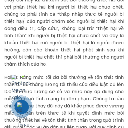
với phần thiệt hại khi người bị thiệt hại chưa chết,
chúng ta phải tính cả “thập nhập thực tế người bị
thiệt hại/ của người chăm sóc người bị thiệt hại khi
đang điều trị, cấp cứu”, không loại trừ “thiệt hại về
tinh thần” khi người bị thiệt hại chưa chết và đây là
khoản thiệt hại mà người bị thiệt hại là người được
hưởng, còn các khoản thiệt hại phát sinh sau khi
người bị thiệt hại chết thì phải bồi thường cho người
thâm thích của họ.
Hai là: Nâng mức tối đa bồi thường về tổn thất tinh
thần từ 60 tháng lương tối thiểu của điều luật cũ lên
100 lần mức lương cơ sở và mức này áp dụng cho
mỗi người có tính mạng bị xâm phạm. Chúng ta cần
chú ý kỹ là sự thay đổi này đã khắc phục được vướng
mắc cơ bản trên thực tế khi quyết định mức bồi
thường thiệt hại về tổn thất tinh thần trong quá trình
giải quyết các vụ án dân sự liên quan. Bởi quy định cũ