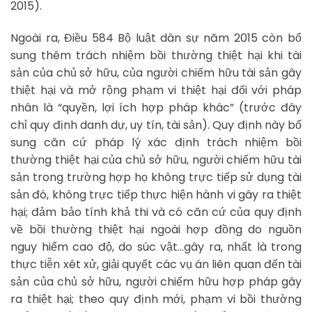
2015).
Ngoài ra, Điều 584 Bộ luật dân sự năm 2015 còn bổ
sung thêm trách nhiệm bồi thường thiệt hại khi tài
sản của chủ sở hữu, của người chiếm hữu tài sản gây
thiệt hại và mở rộng phạm vi thiệt hại đối với pháp
nhân là “quyền, lợi ích hợp pháp khác” (trước đây
chỉ quy định danh dự, uy tín, tài sản). Quy định này bổ
sung căn cứ pháp lý xác định trách nhiệm bồi
thường thiệt hại của chủ sở hữu, người chiếm hữu tài
sản trong trường hợp họ không trực tiếp sử dụng tài
sản đó, không trực tiếp thực hiện hành vi gây ra thiệt
hại; đảm bảo tính khả thi và có căn cứ của quy định
về bồi thường thiệt hại ngoài hợp đồng do nguồn
nguy hiểm cao độ, do súc vật…gây ra, nhất là trong
thực tiễn xét xử, giải quyết các vụ án liên quan đến tài
sản của chủ sở hữu, người chiếm hữu hợp pháp gây
ra thiệt hại; theo quy định mới, phạm vi bồi thường