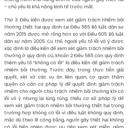
– chủ yếu là khả năng kinh tế trước mắt.
Thứ 3: Điều kiện được xem xét giảm trách nhiệm bồi
thường thiệt hại quy định tại Điều 585 Bộ luật dân sự
năm 2015 được mở rộng hơn so với Điều 605 Bộ luật
dân sự năm 2005. Cụ thể, ngoài yếu tố lỗi vô ý được
xác định là điều kiện để xem xét giảm trách nhiệm bồi
thường ở quy định cũ, khoản 2 Điều 585 còn quy định
thêm yếu tố “không có lỗi” là điều kiện để giảm trách
nhiêm bồi thường. Trước đây, trong thực tiễn giải
quyết, xét xử các vụ án liên quan, cơ quan thẩm
quyền có căn cứ pháp lý để quyết định giảm trách
nhiệm cho người chịu trách nhiệm bồi thường khi có
lỗi vô ý nhưng lại lúng túng, thiếu cơ sở pháp lý để
xem xét giảm trách nhiệm bồi thường thiệt hại trong
trường hợp không có lỗi vì điều luật không quy định,
mặc dù theo lẽ công bằng, người gây thiệt hại không
có lỗi hiển nhiên được ưu tiên xem xét miễn, giảm