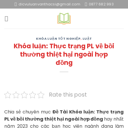
Skip
dicvuluanvanthacsi@gmail.com
0877 682 993
to
content
KHÓA LUẬN TỐT NGHIỆP
,
LUẬT
Khóa luận: Thực trạng PL về bồi
thường thiệt hại ngoài hợp
đồng
Rate this post
Chia sẻ chuyên mục
Đề Tài Khóa luận: Thực trạng
PL về bồi thường thiệt hại ngoài hợp đồng
hay nhất
năm 2023 cho các bạn học viên ngành đang làm