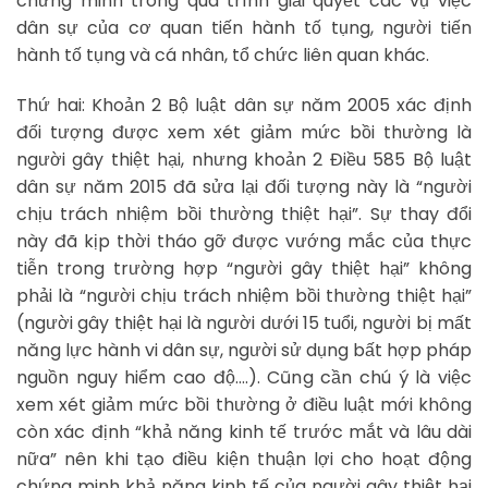
chứng minh trong quá trình giải quyết các vụ việc
dân sự của cơ quan tiến hành tố tụng, người tiến
hành tố tụng và cá nhân, tổ chức liên quan khác.
Thứ hai: Khoản 2 Bộ luật dân sự năm 2005 xác định
đối tượng được xem xét giảm mức bồi thường là
người gây thiệt hại, nhưng khoản 2 Điều 585 Bộ luật
dân sự năm 2015 đã sửa lại đối tượng này là “người
chịu trách nhiệm bồi thường thiệt hại”. Sự thay đổi
này đã kịp thời tháo gỡ được vướng mắc của thực
tiễn trong trường hợp “người gây thiệt hại” không
phải là “người chịu trách nhiệm bồi thường thiệt hại”
(người gây thiệt hại là người dưới 15 tuổi, người bị mất
năng lực hành vi dân sự, người sử dụng bất hợp pháp
nguồn nguy hiểm cao độ….). Cũng cần chú ý là việc
xem xét giảm mức bồi thường ở điều luật mới không
còn xác định “khả năng kinh tế trước mắt và lâu dài
nữa” nên khi tạo điều kiện thuận lợi cho hoạt động
chứng minh khả năng kinh tế của người gây thiệt hại