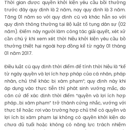
Thời gian được quyền khởi kiện yêu cầu bồi thường
trước đây quy định là 2 năm, nay quy định là 3 năm.
Tăng 01 năm so với quy định cũ và khác hẵn so với
quy định thông thường tại Bộ luật tố tụng dân sự (02
năm). Điểm này người làm công tác giải quyết, xét xử
cần chú ý khi xem xét thời hiệu khởi kiện yêu cầu bồ
thường thiệt hại ngoài hợp đồng kể từ ngày 01 tháng
01 năm 2017.
Điều luật cũ quy định thời điểm để tính thời hiệu là “kể
từ ngày quyền và lợi ích hợp pháp của cá nhân, pháp
nhân, chủ thể khác bị xâm phạm”; quy định này khi
áp dụng vào thực tiễn thì phát sinh vướng mắc, do
căn cứ để xác định thời điểm “quyền và lợi ích hợp
pháp…bị xâm phạm” trở thành cứng nhắc, vướng với
thực tế hoặc rơi vào trường hợp chủ thể có quyền và
lợi ích bị xâm phạm lại không có quyền khởi kiện do
chưa đủ tuổi hoặc không có năng lực trách nhiệm