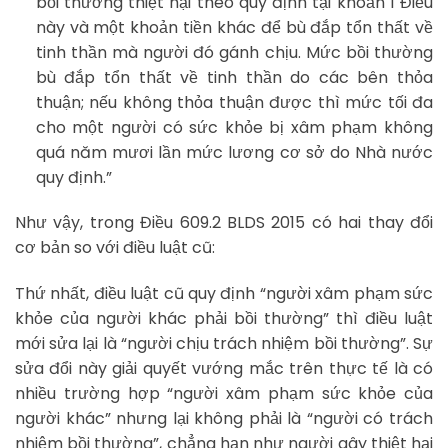
bồi thường thiệt hại theo quy định tại khoản 1 Điều
này và một khoản tiền khác để bù đắp tổn thất về
tinh thần mà người đó gánh chịu. Mức bồi thường
bù đắp tổn thất về tinh thần do các bên thỏa
thuận; nếu không thỏa thuận được thì mức tối đa
cho một người có sức khỏe bị xâm phạm không
quá năm mươi lần mức lương cơ sở do Nhà nước
quy định.”
Như vậy, trong Điều 609.2 BLDS 2015 có hai thay đổi
cơ bản so với điều luật cũ:
Thứ nhất, điều luật cũ quy định “người xâm phạm sức
khỏe của người khác phải bồi thường” thì điều luật
mới sửa lại là “người chịu trách nhiệm bồi thường”. Sự
sửa đổi này giải quyết vướng mắc trên thực tế là có
nhiều trường hợp “người xâm phạm sức khỏe của
người khác” nhưng lại không phải là “người có trách
nhiệm bồi thường”, chẳng hạn như người gây thiệt hại