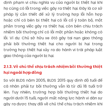
định phạm vi chịu nghĩa vụ của người bị thiệt hại khi
họ cũng có lỗi trong việc gây ra thiệt hại. Đây là cơ sở
pháp lý cần thiết để xử lý trường hợp lỗi hỗn hợp
hoặc chỉ có bên bị thiệt hại có lỗi cố ý toàn bộ, một
phần trong việc gây ra thiệt hại, còn bên chịu trách
nhiệm bồi thường chỉ có lỗi một phần hoặc không có
lỗi. Ví dụ: Chủ sở hữu xe ôtô gây tai nạn giao thông
phải bồi thường thiệt hại cho người bị hại trong
trường hợp thiệt hại xảy ra do hành vi trái pháp luật
giao thông của người bị hại.
2.1.3. Về chủ thể chịu trách nhiệm bồi thường thiệt
hại ngoài hợp đồng
So với BLDS năm 2005, BLDS 2015 quy định độ tuổi để
cá nhân phải tự bồi thường vẫn là từ đủ 18 tuổi trở
lên. Tuy nhiên, trường hợp bồi thường thiệt hại do
người dưới 15 tuổi, người mất năng lực hành vi dân sự
gây ra được thay đổi về chủ thể chịu trách nhiệm khi