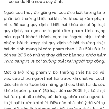
cơ sở do Nhà nước quy định.
Ngoài các thay đổi giống với các điều luật tương tự ở
phần bồi thường thiệt hại khi sức khỏe bị xâm phạm
như: Bổ sung quy định “thiệt hại khác do pháp luật
quy định”, sử cụm từ “người xâm phạm tính mạng
của người khác” thành cụm từ “người chịu trách
nhiệm bồi thường” thì quy định về bồi thường thiệt
hại do tính mạng bị xâm phạm theo Điều 591 Bộ luật
dân sự 2015 có những thay đổi cơ bản sau:
Khóa luận:
Thực trạng PL về bồi thường thiệt hại ngoài hợp đồng.
Một là: Mở rộng phạm vi bồi thường thiệt hại đối với
việc cứu chữa người thiệt hại trước khi chết với cách
điều chỉnh là “toàn bộ những gì thuộc thiệt hại do sức
khỏe bị xâm phạm” (Bộ luật dân sự 2005 liệt kê thiệt
hại “chi phí cữu chữa, bồ dưỡng, chăm sóc người bị
thiệt hại” trước khi chết. Điều cần phải chú ý đối với sự
thay đổi này là, khi xem xét bồi thường thiệt hại đối