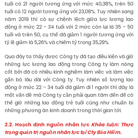
tuổi có 21 người tương ứng với mức 40,38%, trên 50
tuổi có 12 người tương ứng với 23,08%. Tuy nhiên sang
năm 2019 thì có sự chệnh lệch giữa lực lượng lao
động ở mức 22 – 34 tuổi với 2 mức còn lại là 35 – 50
tuổi và trên 50, cụ thể đã giảm 1 người tương ứng với
tỷ lệ giảm là 5,26% và chiếm tỷ trọng 35,29%.
Qua đây ta thấy được Công ty đã tạo điều kiện và giữ
những lực lượng lao động trong Công ty làm nòng
cốt bởi đã có nhiều kinh nghiệm làm việc và làm việc
gắn bó lâu dài với Công ty. Tuy nhiên số lượng lao
động ở mức 22 – 34 tuổi đã giảm đi 1 người thì đây là
một vấn đề mà Công ty cần phải quan tâm đến để có
thể giữ những lao động trẻ tuổi cũng như chuẩn bị
những phương án kinh doanh trong thời gian tới.
2.2. Hoạch định nguồn nhân lực
Khóa luận: Thực
trạng quản trị nguồn nhân lực tại Cty Bảo Hiểm.