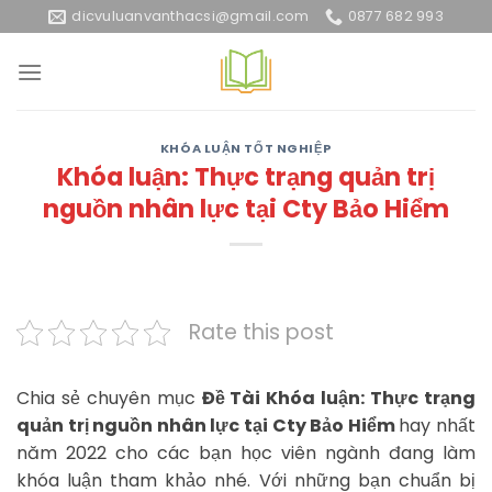
Skip
dicvuluanvanthacsi@gmail.com
0877 682 993
to
content
KHÓA LUẬN TỐT NGHIỆP
Khóa luận: Thực trạng quản trị
nguồn nhân lực tại Cty Bảo Hiểm
Rate this post
Chia sẻ chuyên mục
Đề Tài Khóa luận: Thực trạng
quản trị nguồn nhân lực tại Cty Bảo Hiểm
hay nhất
năm 2022 cho các bạn học viên ngành đang làm
khóa luận tham khảo nhé. Với những bạn chuẩn bị