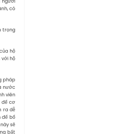
g người
ành, có
n trọng
 của hộ
 với hộ
ng pháp
hà nước
nh viên
ứ để cơ
n ra dễ
h để bổ
 này sẽ
ững bất