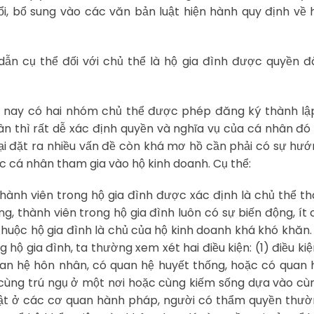
i, bổ sung vào các văn bản luật hiện hành quy định về 
dẫn cụ thể đối với chủ thể là hộ gia đình được quyền 
n nay có hai nhóm chủ thể được phép đăng ký thành lậ
hân thì rất dễ xác định quyền và nghĩa vụ của cá nhân đó 
h lại đặt ra nhiều vấn đề còn khá mơ hồ cần phải có sự hư
ác cá nhân tham gia vào hộ kinh doanh. Cụ thể:
thành viên trong hộ gia đình được xác định là chủ thể t
g, thành viên trong hộ gia đình luôn có sự biến động, ít 
n thuộc hộ gia đình là chủ của hộ kinh doanh khá khó khăn
 hộ gia đình, ta thường xem xét hai điều kiện: (1) điều ki
uan hệ hôn nhân, có quan hệ huyết thống, hoặc có quan 
à cùng trú ngụ ở một nơi hoặc cùng kiếm sống dựa vào c
luật ở các cơ quan hành pháp, người có thẩm quyền thư