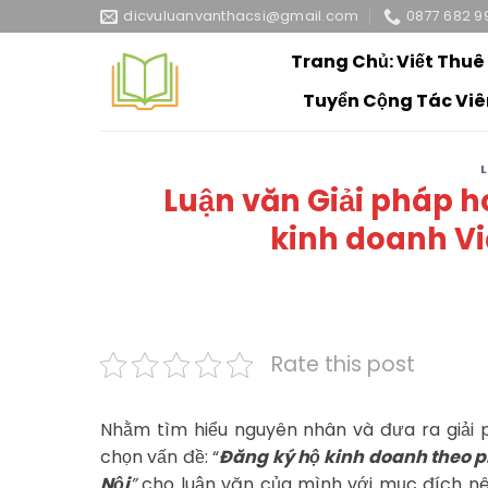
Skip
dicvuluanvanthacsi@gmail.com
0877 682 9
to
Trang Chủ: Viết Thuê
content
Tuyển Cộng Tác Viê
Luận văn Giải pháp h
kinh doanh V
Rate this post
Nhằm tìm hiểu nguyên nhân và đưa ra giải p
chọn vấn đề: “
Đăng ký hộ kinh doanh theo p
Nội
”
cho luận văn của mình với mục đích nêu