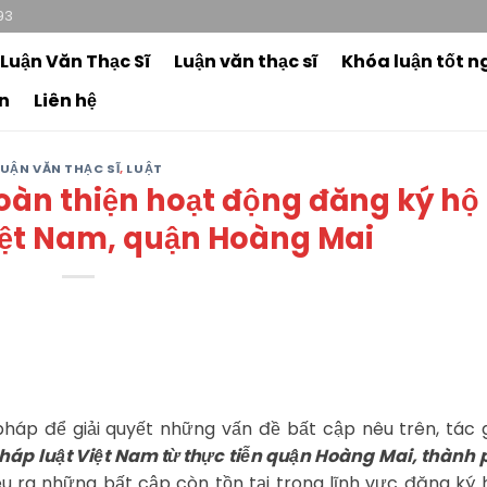
93
 Luận Văn Thạc Sĩ
Luận văn thạc sĩ
Khóa luận tốt n
n
Liên hệ
LUẬN VĂN THẠC SĨ
,
LUẬT
oàn thiện hoạt động đăng ký hộ
iệt Nam, quận Hoàng Mai
háp để giải quyết những vấn đề bất cập nêu trên, tác g
háp luật Việt Nam từ thực tiễn quận Hoàng Mai, thành 
 ra những bất cập còn tồn tại trong lĩnh vực đăng ký 