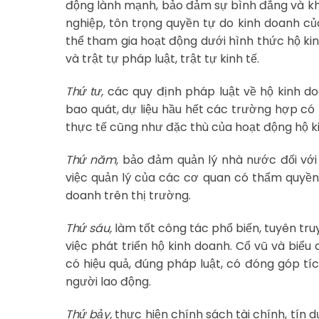
động lành mạnh, bảo đảm sự bình đẳng và khô
nghiệp, tôn trọng quyền tự do kinh doanh c
thể tham gia hoạt động dưới hình thức hộ kin
và trật tự pháp luật, trật tự kinh tế.
Thứ tư,
các quy định pháp luật về hộ kinh d
bao quát, dự liệu hầu hết các trường hợp có 
thực tế cũng như đặc thù của hoạt động hộ k
Thứ năm,
bảo đảm quản lý nhà nước đối với 
việc quản lý của các cơ quan có thẩm quyền
doanh trên thị trường.
Thứ sáu,
làm tốt công tác phổ biến, tuyên tru
việc phát triển hộ kinh doanh. Cổ vũ và biểu
có hiệu quả, đúng pháp luật, có đóng góp tíc
người lao động.
Thứ bảy,
thực hiện chính sách tài chính, tín 