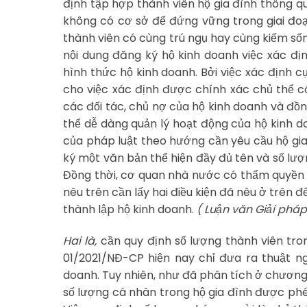
định tập hợp thành viên hộ gia đình thông qu
không có cơ sở để đứng vững trong giai đoạ
thành viên có cùng trú ngụ hay cùng kiếm số
nội dung đăng ký hộ kinh doanh việc xác đị
hình thức hộ kinh doanh. Bởi việc xác định c
cho việc xác định được chính xác chủ thể c
các đối tác, chủ nợ của hộ kinh doanh và đồ
thể dễ dàng quản lý hoạt động của hộ kinh do
của pháp luật theo hướng cần yêu cầu hộ gi
ký một văn bản thể hiện đầy đủ tên và số lượ
Đồng thời, cơ quan nhà nước có thẩm quyền 
nêu trên cần lấy hai điều kiện đã nêu ở trên
thành lập hộ kinh doanh.
( Luận văn Giải phá
Hai là,
cần quy định số lượng thành viên tro
01/2021/NĐ-CP hiện nay chỉ đưa ra thuật n
doanh. Tuy nhiên, như đã phân tích ở chương 
số lượng cá nhân trong hộ gia đình được phé