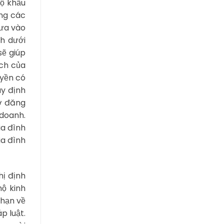
hộ khẩu
ằng các
đưa vào
nh dưới
sẽ giúp
ích của
uyền có
uy định
sơ đăng
 doanh.
ia đình
ia đình
hị định
ộ kinh
 hạn về
p luật.