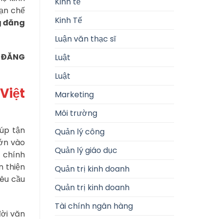
Kinh tế
hạn chế
Kinh Tế
g đăng
Luận văn thạc sĩ
Ề ĐĂNG
Luật
Luật
Việt
Marketing
Môi trường
iúp tận
Quản lý công
lớn vào
Quản lý giáo dục
 chính
n thiện
Quản trị kinh doanh
yêu cầu
Quản trị kinh doanh
Tài chính ngân hàng
đời văn