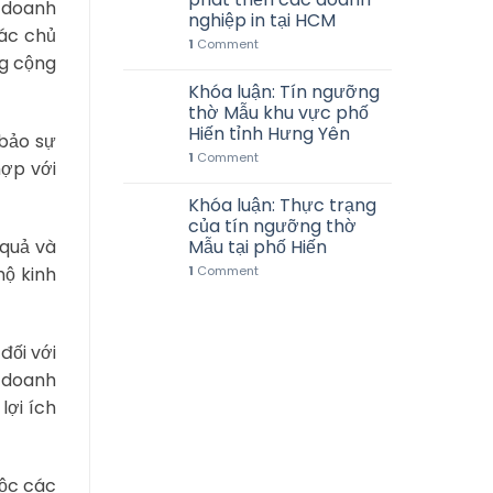
h doanh
nghiệp in tại HCM
các chủ
1
Comment
ng cộng
Khóa luận: Tín ngưỡng
thờ Mẫu khu vực phố
Hiến tỉnh Hưng Yên
 bảo sự
1
Comment
hợp với
Khóa luận: Thực trạng
của tín ngưỡng thờ
 quả và
Mẫu tại phố Hiến
hộ kinh
1
Comment
đối với
h doanh
lợi ích
uộc các