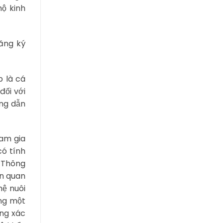
hộ kinh
đăng ký
p là cá
đối với
ớng dẫn
ham gia
có tính
. Thông
ện quan
hệ nuôi
ùng một
ờng xác