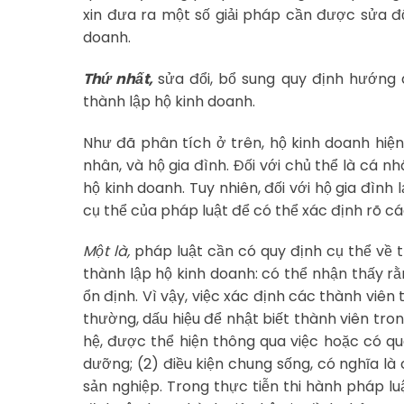
xin đưa ra một số giải pháp cần được sửa đổ
doanh.
Thứ nhất,
sửa đổi, bổ sung quy định hướng 
thành lập hộ kinh doanh.
Như đã phân tích ở trên, hộ kinh doanh hiệ
nhân, và hộ gia đình. Đối với chủ thể là cá n
hộ kinh doanh. Tuy nhiên, đối với hộ gia đìn
cụ thể của pháp luật để có thể xác định rõ c
Một là,
pháp luật cần có quy định cụ thể về 
thành lập hộ kinh doanh: có thể nhận thấy rằn
ổn định. Vì vậy, việc xác định các thành viê
thường, dấu hiệu để nhật biết thành viên trong
hệ, được thể hiện thông qua việc hoặc có q
dưỡng; (2) điều kiện chung sống, có nghĩa l
sản nghiệp. Trong thực tiễn thi hành pháp 