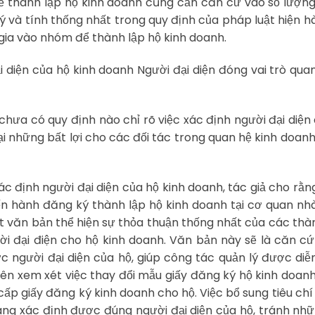
hể thành lập hộ kinh doanh cũng cần căn cứ vào số lượn
ý và tính thống nhất trong quy định của pháp luật hiện h
 gia vào nhóm để thành lập hộ kinh doanh.
i diện của hộ kinh doanh Người đại diện đóng vai trò qua
 chưa có quy định nào chỉ rõ việc xác định người đại diện
i những bất lợi cho các đối tác trong quan hệ kinh doanh
c định người đại diện của hộ kinh doanh, tác giả cho rằ
iến hành đăng ký thành lập hộ kinh doanh tại cơ quan n
 văn bản thể hiện sự thỏa thuận thống nhất của các thà
ời đại điện cho hộ kinh doanh. Văn bản này sẽ là căn c
người đại diện của hộ, giúp công tác quản lý được diễ
ên xem xét việc thay đổi mẫu giấy đăng ký hộ kinh doan
ấp giấy đăng ký kinh doanh cho hộ. Việc bổ sung tiêu chí
àng xác định được đúng người đại diện của hộ, tránh nh