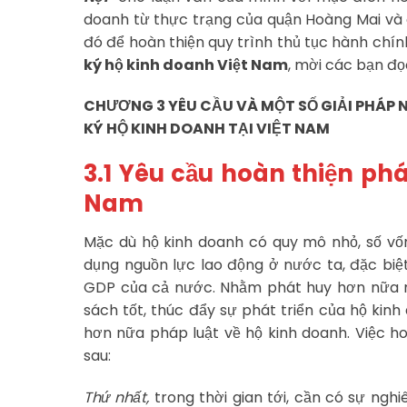
doanh từ thực trạng của quận Hoàng Mai và 
đó để hoàn thiện quy trình thủ tục hành chín
ký hộ kinh doanh Việt Nam
, mời các bạn đ
CHƯƠNG 3 YÊU CẦU VÀ MỘT SỐ GIẢI PHÁP 
KÝ HỘ KINH DOANH TẠI VIỆT NAM
3.1 Yêu cầu hoàn thiện phá
Nam
Mặc dù hộ kinh doanh có quy mô nhỏ, số vốn
dụng nguồn lực lao động ở nước ta, đặc biệ
GDP của cả nước. Nhằm phát huy hơn nữa m
sách tốt, thúc đẩy sự phát triển của hộ kin
hơn nữa pháp luật về hộ kinh doanh. Việc h
sau:
Thứ nhất,
trong thời gian tới, cần có sự ng