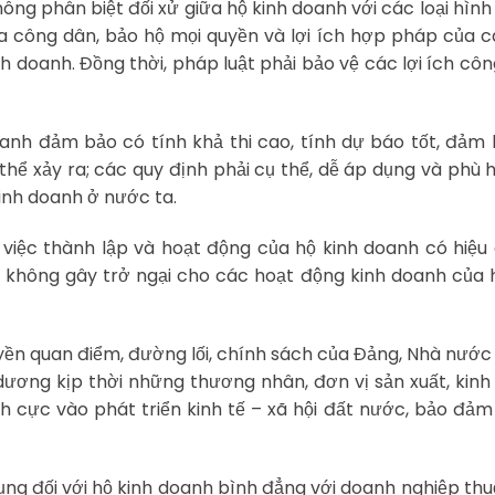
ng phân biệt đối xử giữa hộ kinh doanh với các loại hìn
ủa công dân, bảo hộ mọi quyền và lợi ích hợp pháp của 
h doanh. Đồng thời, pháp luật phải bảo vệ các lợi ích cô
oanh đảm bảo có tính khả thi cao, tính dự báo tốt, đảm
thể xảy ra; các quy định phải cụ thể, dễ áp dụng và phù 
inh doanh ở nước ta.
việc thành lập và hoạt động của hộ kinh doanh có hiệu
 không gây trở ngại cho các hoạt động kinh doanh của 
yền quan điểm, đường lối, chính sách của Đảng, Nhà nước 
 dương kịp thời những thương nhân, đơn vị sản xuất, kin
h cực vào phát triển kinh tế – xã hội đất nước, bảo đảm 
dụng đối với hộ kinh doanh bình đẳng với doanh nghiệp th