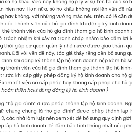
a sổ hộ khẩu. Việc này không hợp lý vì sự tồn tại của sổ 
n hiện nay. Hơn nữa, sổ hộ khẩu không nói lên vấn đề r
ng hay không. Với những vướng mắc nêu trên, có lẽ cần 
nh các thành viên của hộ gia đình khi đăng ký kinh doa
ụ thể thành viên của hộ gia đình tham gia hộ kinh doanh 
ó trách nhiệm khi xảy ra tranh chấp nhằm bảo đảm lợi 
ng thời giúp cơ quan quản lý nhà nước được giao thẩm q
anh. Đối với vấn đề này, tác giả thấy rằng cần bổ sung q
a đình khi đăng ký thành lập hộ kinh doanh nộp kèm hồ 
ng thành viên của hộ gia đình tham gia thành lập hộ kinh
trước khi cấp giấy phép đăng ký hộ kinh doanh cho hộ g
 để xem xét việc có cấp phép hay không cấp phép cho hộ g
p hoàn thiện hoạt động đăng ký hộ kinh doanh )
ng “hộ gia đình” được phép thành lập hộ kinh doanh. Ng
gữ chung chung là “hộ gia đình” được phép thành lập h
2, các nhà làm luật nên xem xét để bổ sung quy định giới
p lập hộ kinh doanh để đảm bảo tính thống nhất của phá