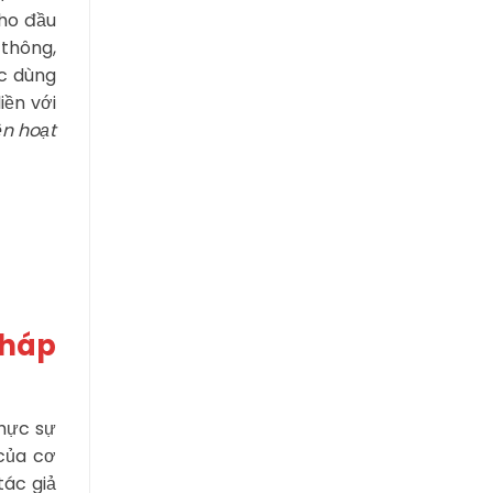
cho đầu
 thông,
ợc dùng
iền với
ện hoạt
pháp
thực sự
 của cơ
tác giả