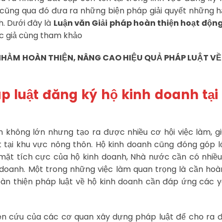
cũng qua đó đưa ra những biện pháp giải quyết những 
h. Dưới đây là
Luận văn Giải pháp hoàn thiện hoạt độn
ọc giả cùng tham khảo
NHẰM HOÀN THIỆN, NÂNG CAO HIỆU QUẢ PHÁP LUẬT V
p luật đăng ký hộ kinh doanh tại 
 không lớn nhưng tạo ra được nhiều cơ hội việc làm, g
t tại khu vực nông thôn. Hộ kinh doanh cũng đóng góp 
ặt tích cực của hộ kinh doanh, Nhà nước cần có nhiều
h doanh. Một trong những việc làm quan trọng là cần hoà
oàn thiện pháp luật về hộ kinh doanh cần đáp ứng các 
hiên cứu của các cơ quan xây dựng pháp luật để cho ra 