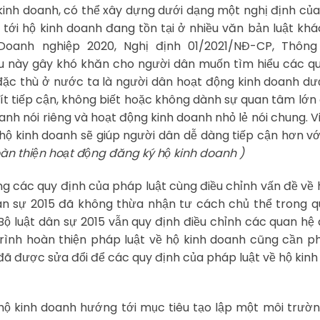
kinh doanh, có thể xây dựng dưới dạng một nghị định củ
 tới hộ kinh doanh đang tồn tại ở nhiều văn bản luật kh
Doanh nghiệp 2020, Nghị định 01/2021/NĐ-CP, Thông
ều này gây khó khăn cho người dân muốn tìm hiểu các q
đặc thù ở nước ta là người dân hoạt động kinh doanh dư
 ít tiếp cận, không biết hoặc không dành sự quan tâm lớn
anh nói riêng và hoạt động kinh doanh nhỏ lẻ nói chung. V
hộ kinh doanh sẽ giúp người dân dễ dàng tiếp cận hơn v
oàn thiện hoạt động đăng ký hộ kinh doanh )
g các quy định của pháp luật cùng điều chỉnh vấn đề về 
dân sự 2015 đã không thừa nhận tư cách chủ thể trong 
 Bộ luật dân sự 2015 vẫn quy định điều chỉnh các quan hệ
trình hoàn thiện pháp luật về hộ kinh doanh cũng cần p
5 đã được sửa đổi để các quy định của pháp luật về hộ kin
hộ kinh doanh hướng tới mục tiêu tạo lập một môi trườ