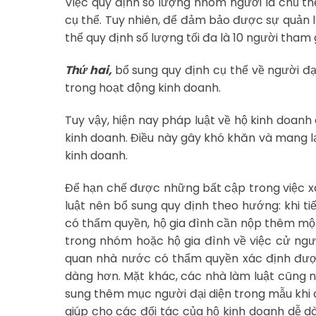
Việc quy định số lượng nhóm người là chủ t
cụ thể. Tuy nhiên, để đảm bảo được sự quản l
thể quy định số lượng tối đa là 10 người tham
Thứ hai,
bổ sung quy định cụ thể về người đạ
trong hoạt động kinh doanh.
Tuy vậy, hiện nay pháp luật về hộ kinh doanh
kinh doanh. Điều này gây khó khăn và mang lạ
kinh doanh.
Để hạn chế được những bất cập trong việc xá
luật nên bổ sung quy định theo hướng: khi t
có thẩm quyền, hộ gia đình cần nộp thêm một
trong nhóm hoặc hộ gia đình về việc cử ngư
quan nhà nước có thẩm quyền xác định được 
dàng hơn. Mặt khác, các nhà làm luật cũng n
sung thêm mục người đại diện trong mẫu khi c
giúp cho các đối tác của hộ kinh doanh dễ d