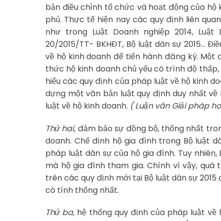
bản điều chỉnh tổ chức và hoạt động của hộ 
phủ. Thực tế hiện nay các quy định liên quan
như trong Luật Doanh nghiệp 2014, Luật 
20/2015/TT- BKHĐT, Bộ luật dân sự 2015… Đi
về hộ kinh doanh để tiến hành đăng ký. Một 
thức hộ kinh doanh chủ yếu có trình độ thấp,
hiểu các quy định của pháp luật về hộ kinh do
dựng một văn bản luật quy định duy nhất về 
luật về hộ kinh doanh.
( Luận văn Giải pháp h
Thứ hai,
đảm bảo sự đồng bộ, thống nhất tron
doanh. Chế định hộ gia đình trong Bộ luật 
pháp luật dân sự của hộ gia đình. Tuy nhiên,
mà hộ gia đình tham gia. Chính vì vậy, quá 
trên các quy định mới tại Bộ luật dân sự 201
có tính thống nhất.
Thứ ba,
hệ thống quy định của pháp luật về 