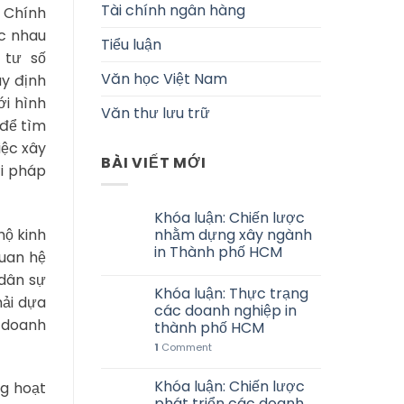
Tài chính ngân hàng
a Chính
ác nhau
Tiểu luận
 tư số
Văn học Việt Nam
uy định
ới hình
Văn thư lưu trữ
 để tìm
iệc xây
BÀI VIẾT MỚI
ới pháp
Khóa luận: Chiến lược
hộ kinh
nhằm dựng xây ngành
in Thành phố HCM
quan hệ
 dân sự
Khóa luận: Thực trạng
hải dựa
các doanh nghiệp in
h doanh
thành phố HCM
1
Comment
Khóa luận: Chiến lược
ng hoạt
phát triển các doanh