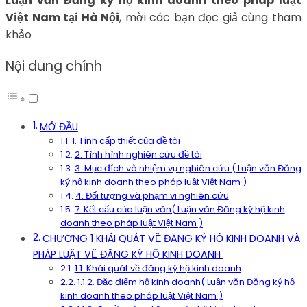
Luận văn Đăng ký hộ kinh doanh theo pháp luật
Việt Nam tại Hà Nội
, mời các bạn đọc giả cùng tham
khảo
Nội dung chính
MỞ ĐẦU
1. Tính cấp thiết của đề tài
2. Tình hình nghiên cứu đề tài
3. Mục đích và nhiệm vụ nghiên cứu ( Luận văn Đăng
ký hộ kinh doanh theo pháp luật Việt Nam )
4. Đối tượng và phạm vi nghiên cứu
7. Kết cấu của luận văn( Luận văn Đăng ký hộ kinh
doanh theo pháp luật Việt Nam )
CHƯƠNG 1 KHÁI QUÁT VỀ ĐĂNG KÝ HỘ KINH DOANH VÀ
PHÁP LUẬT VỀ ĐĂNG KÝ HỘ KINH DOANH
1.1. Khái quát về đăng ký hộ kinh doanh
1.1.2. Đặc điểm hộ kinh doanh( Luận văn Đăng ký hộ
kinh doanh theo pháp luật Việt Nam )