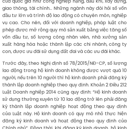
của quốc gia như công nghiệp nặng, dầu khí, xây dựng,
giao thông, tài chính… Những ngành này đòi hỏi số vốn
đầu tư lớn và trình độ lao động có chuyên môn, nghiệp
vụ cao. Cho nên, đối với doanh nghiệp, pháp luật cho
phép được mở rộng quy mô sản xuất bằng việc tăng số
vốn đầu tư, số lượng công nhân viên, nhà xưởng sản
xuất hàng hóa hoặc thành lập các chi nhánh, công ty
con, được ưu đãi sử dụng đất đai và các ưu đãi khác.
Trước đây, theo Nghị định số 78/2015/NĐ-CP, số lượng
lao động trong hộ kinh doanh không được vượt quá 10
người, nếu trên 10 người thì hộ kinh doanh phải đăng ký
thành lập doanh nghiệp theo quy định. Khoản 2 Điều 212
Luật Doanh nghiệp 2014 cũng quy định: “Hộ kinh doanh
sử dụng thường xuyên từ 10 lao động trở lên phải đăng
ký thành lập doanh nghiệp hoạt động theo quy định
của Luật này. Hộ kinh doanh có quy mô nhỏ thực hiện
đăng ký kinh doanh và hoạt động theo quy định của
Chính phủ”. Đồng thời, khi đăng ký kinh doanh, hộ kinh