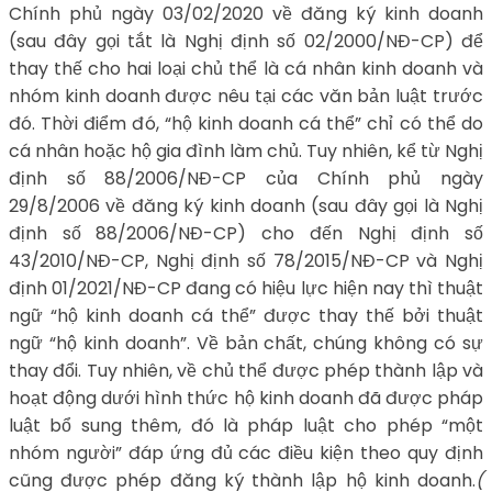
Chính phủ ngày 03/02/2020 về đăng ký kinh doanh
(sau đây gọi tắt là Nghị định số 02/2000/NĐ-CP) để
thay thế cho hai loại chủ thể là cá nhân kinh doanh và
nhóm kinh doanh được nêu tại các văn bản luật trước
đó. Thời điểm đó, “hộ kinh doanh cá thể” chỉ có thể do
cá nhân hoặc hộ gia đình làm chủ. Tuy nhiên, kể từ Nghị
định số 88/2006/NĐ-CP của Chính phủ ngày
29/8/2006 về đăng ký kinh doanh (sau đây gọi là Nghị
định số 88/2006/NĐ-CP) cho đến Nghị định số
43/2010/NĐ-CP, Nghị định số 78/2015/NĐ-CP và Nghị
định 01/2021/NĐ-CP đang có hiệu lực hiện nay thì thuật
ngữ “hộ kinh doanh cá thể” được thay thế bởi thuật
ngữ “hộ kinh doanh”. Về bản chất, chúng không có sự
thay đổi. Tuy nhiên, về chủ thể được phép thành lập và
hoạt động dưới hình thức hộ kinh doanh đã được pháp
luật bổ sung thêm, đó là pháp luật cho phép “một
nhóm người” đáp ứng đủ các điều kiện theo quy định
cũng được phép đăng ký thành lập hộ kinh doanh.
(