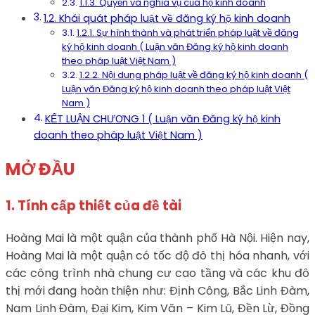
1.1.3. Quyền và nghĩa vụ của hộ kinh doanh
1.2. Khái quát pháp luật về đăng ký hộ kinh doanh
1.2.1. Sự hình thành và phát triển pháp luật về đăng
ký hộ kinh doanh ( Luận văn Đăng ký hộ kinh doanh
theo pháp luật Việt Nam )
1.2.2. Nội dung pháp luật về đăng ký hộ kinh doanh (
Luận văn Đăng ký hộ kinh doanh theo pháp luật Việt
Nam )
KẾT LUẬN CHƯƠNG 1 ( Luận văn Đăng ký hộ kinh
doanh theo pháp luật Việt Nam )
MỞ ĐẦU
1. Tính cấp thiết của đề tài
Hoàng Mai là một quận của thành phố Hà Nội. Hiện nay,
Hoàng Mai là một quận có tốc độ đô thị hóa nhanh, với
các công trình nhà chung cư cao tầng và các khu đô
thị mới đang hoàn thiện như: Định Công, Bắc Linh Đàm,
Nam Linh Đàm, Đại Kim, Kim Văn – Kim Lũ, Đền Lừ, Đồng