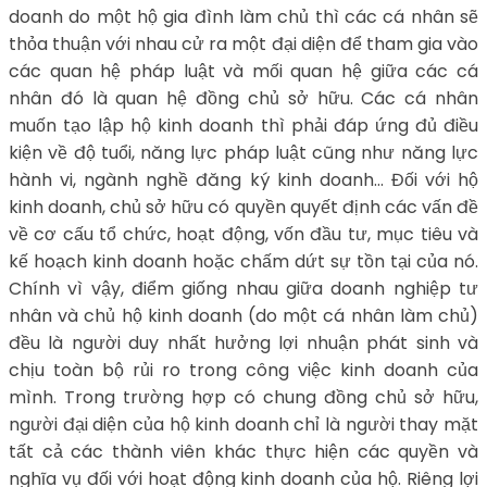
doanh do một hộ gia đình làm chủ thì các cá nhân sẽ
thỏa thuận với nhau cử ra một đại diện để tham gia vào
các quan hệ pháp luật và mối quan hệ giữa các cá
nhân đó là quan hệ đồng chủ sở hữu. Các cá nhân
muốn tạo lập hộ kinh doanh thì phải đáp ứng đủ điều
kiện về độ tuổi, năng lực pháp luật cũng như năng lực
hành vi, ngành nghề đăng ký kinh doanh… Đối với hộ
kinh doanh, chủ sở hữu có quyền quyết định các vấn đề
về cơ cấu tổ chức, hoạt động, vốn đầu tư, mục tiêu và
kế hoạch kinh doanh hoặc chấm dứt sự tồn tại của nó.
Chính vì vậy, điểm giống nhau giữa doanh nghiệp tư
nhân và chủ hộ kinh doanh (do một cá nhân làm chủ)
đều là người duy nhất hưởng lợi nhuận phát sinh và
chịu toàn bộ rủi ro trong công việc kinh doanh của
mình. Trong trường hợp có chung đồng chủ sở hữu,
người đại diện của hộ kinh doanh chỉ là người thay mặt
tất cả các thành viên khác thực hiện các quyền và
nghĩa vụ đối với hoạt động kinh doanh của hộ. Riêng lợi