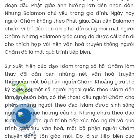
đoạn đầu Phật giáo ảnh hưởng lớn đến nhân dân.
Nhưng Balamon chủ yếu trong gia đình. Ngày nay
người Chăm không theo Phật giáo. Dần dần Balamon
chiếm vị trí độc tôn chi phối đời sống mọi mặt người
Chăm. Nhưng Balamon giáo cũng đã được cải biên đi
cho thích hợp với nền văn hoá truyền thống người
Chăm đó là một quá trình tiếp biến.
Sự xuất hiện của đạo Islam trong xã hội Chăm làm
thay đổi căn bản những nét văn hoá truyền
thốngcủa một bộ phận người Chăm. Khoảng giữa thế
kỷ X đã có một số người ngoại quốc theo Islam đến
làm ăn buôn bán, có thể thoạt đầu người Chăm cho
phép những người theo đạo Islam được sinh sống
ngay trên quê hương của họ. Nhưng chưa theo đạo
Islam. Dần dần quá trình tiếp xúc tộc người và quá
trình giao lưu văn hoá, một bộ phận người Chăm
chuyển sang tôn giáo mới. Đó là sự tiếp biến của