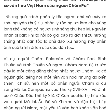
sở văn hóa Việt Nam của nguời ChămPa”
Nhưng quá trình phân ly tộc người chủ yếu sảy ra
thời nguyên thuỷ. Sự phân ly tộc người làm cho vùng
lãnh thổ không có người sinh sống thu hẹp lại. Nguyên
nhân di dân: khi xã hội có giai cấp ra đời thì xu hướng
thống nhất dân tộc là chủ đạo. Xu hướng này phản
ánh quá trình đi lên của các dân tộc.
Ví dụ: người Chăm Balamôn và Chăm Bani Bình
Thuận và Ninh Thuận và người Chăm Nam Bộ trước
đây là một cộng đồng thống nhất người Chăm. Họ có
nguồn gốc, tiếng nói, một nền văn hoá. Nhưng do biến
thiên lịch sử, nên một bộ phận người Chăm di cư
sang Mã lai, Campuchia vào thế kỷ XVII-XVIII và định
cư ở Châu Đốc thế kỷ XIX. Ở Campuchia họ tiếp xúc
với người Mã lai, Ấn Độ và Khơme và đặc biệt tiếp
nhận người Islam, một yếu tố văn hoá khác văn hoá