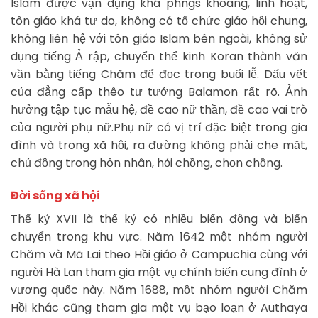
Islam được vận dụng khá phngs khoáng, linh hoạt,
tôn giáo khá tự do, không có tổ chức giáo hội chung,
không liên hệ với tôn giáo Islam bên ngoài, không sử
dụng tiếng Ả rập, chuyển thể kinh Koran thành văn
vần bằng tiếng Chăm để đọc trong buổi lễ. Dấu vết
của đẳng cấp thêo tư tưởng Balamon rất rõ. Ảnh
hưởng tập tục mẫu hệ, đề cao nữ thần, đề cao vai trò
của người phụ nữ.Phụ nữ có vị trí đặc biệt trong gia
đình và trong xã hội, ra đường không phải che mặt,
chủ động trong hôn nhân, hỏi chồng, chọn chồng.
Đời sống xã hội
Thế kỷ XVII là thế kỷ có nhiều biến động và biến
chuyển trong khu vực. Năm 1642 một nhóm người
Chăm và Mã Lai theo Hồi giáo ở Campuchia cùng với
người Hà Lan tham gia một vụ chính biến cung đình ở
vương quốc này. Năm 1688, một nhóm người Chăm
Hồi khác cũng tham gia một vụ bạo loạn ở Authaya