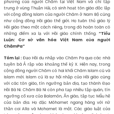
phương của người Chăm tại Việt Nam và chỉ tập
trung ở vùng Thuận Hải, có sinh hoạt tôn giáo độc lập
với cộng đồng Islam của người Chăm ở Nam Bộ cũng
như cộng đồng Hồi giáo thế giới. Họ tuân thủ giáo lý
Hồi giáo theo một cách riêng, trong đó hoàn toàn có
những điểm xa lạ với Hồi giáo chính thống.
“Tiểu
Luận: Cơ sở văn hóa Việt Nam của nguời
ChămPa”
Tóm lại :
Đạo Hồi du nhập vào Chăm Pa qua các nhà
tuyền bá Ả rập vào khoảng thế kỷ X. Hiện nay, trong
cộng đồng người Chăm có hai khối Chăm Islam cũ và
Islam mới. Islam cũ là sự hội nhập của Hồi giáo cùng
với các tôn giáo, tín ngưỡng bản địa, tạo thành Đạo
Hồi Bà Ni. Chăm Bà Ni còn pha tạp nhiều tập quán, tín
ngưỡng cổ xưa của Balamôn, Ấn giáo, tập tục Mẫu hệ
của bản địa. Họ đặc Môhamet ngang hàng với nữ
thần coi Alla và Mohamet là một. Các giáo luật của