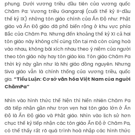
phụng. Dưới vương triều đầu tiên của vương quốc
Chăm Pa: Vương triều Gangaraji (cuối thế kỷ II-đầu
thế kỷ IX) những tôn giáo chính của Ấn Độ như: Phật
giáo và Ấn Độ giáo đã phổ biến rộng ở khu vực phía
Bắc của Chăm Pa. Nhưng đến khoảng thế kỷ XI cả hai
tôn giáo này không chỉ cùng tồn tại mà còn cùng hoà
vào nhau, không bài xích nhau theo ý niệm của người
theo tôn giáo này hay tôn giáo kia. Tôn giáo Chăm Pa
thời kỳ này gần như là Nhị giáo đồng nguyên. Nhưng
Siva giáo vẫn là chính thống của vương triều, quốc
gia.
“Tiểu Luận: Cơ sở văn hóa Việt Nam của nguời
ChămPa”
Nhìn vào hình thức thể hiện thì hiển nhiên Chăm Pa
đã tiếp nhận gần như trọn vẹn hai tôn giáo lớn ở Ấn
Độ là Ấn Độ giáo và Phật giáo. Nhìn vào lịch sử hơn
chục thế kỷ tiếp nhận các tôn giáo Ấn Độ ở Chăm Pa,
có thể thấy rất rõ quá trình hoà nhập các hình thức