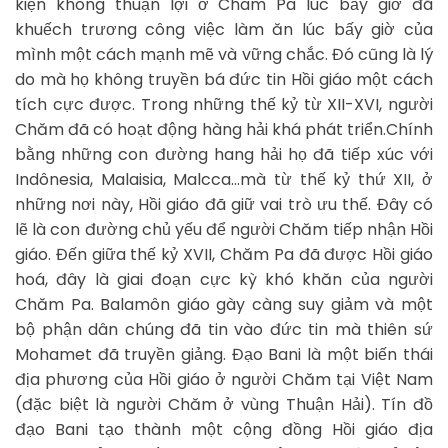
kiện không thuận lợi ở Cham Pa lúc bấy giờ đã
khuếch trương công việc làm ăn lúc bấy giờ của
mình một cách mạnh mẽ và vững chắc. Đó cũng là lý
do mà họ không truyền bá đức tin Hồi giáo một cách
tích cực được. Trong những thế kỷ từ XII-XVI, người
Chăm đã có hoạt động hàng hải khá phát triển.Chính
bằng những con đường hang hải họ đã tiếp xúc với
Indônesia, Malaisia, Malcca…mà từ thế kỷ thứ XII, ở
những nơi này, Hồi giáo đã giữ vai trò ưu thế. Đây có
lẽ là con đường chủ yếu để người Chăm tiếp nhận Hồi
giáo. Đến giữa thế kỷ XVII, Chăm Pa đã được Hồi giáo
hoá, đây là giai đoạn cực kỳ khó khăn của người
Chăm Pa. Balamôn giáo gày càng suy giảm và một
bộ phận dân chúng đã tin vào đức tin mà thiên sứ
Mohamet đã truyền giảng. Đạo Bani là một biến thái
địa phương của Hồi giáo ở người Chăm tại Việt Nam
(đặc biệt là người Chăm ở vùng Thuận Hải). Tín đồ
đạo Bani tạo thành một cộng đồng Hồi giáo địa