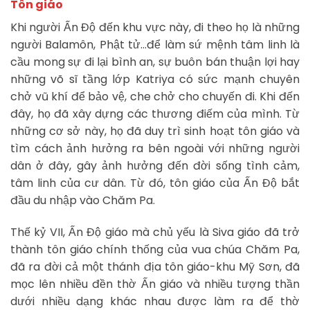
Tôn giáo
Khi người Ấn Độ đến khu vực này, đi theo họ là những
người Balamôn, Phật tử…để làm sứ mệnh tâm linh là
cầu mong sự đi lại bình an, sự buôn bán thuận lợi hay
những võ sĩ tầng lớp Katriya có sức mạnh chuyên
chở vũ khí để bảo vệ, che chở cho chuyến đi. Khi đến
đây, họ đã xây dựng các thương điếm của mình. Từ
những cơ sở này, họ đã duy trì sinh hoạt tôn giáo và
tìm cách ảnh hưởng ra bên ngoài với những người
dân ở đây, gây ảnh hưởng đến đời sống tình cảm,
tâm linh của cư dân. Từ đó, tôn giáo của Ấn Độ bắt
đầu du nhập vào Chăm Pa.
Thế kỷ VII, Ấn Độ giáo mà chủ yếu là Siva giáo đã trở
thành tôn giáo chính thống của vua chúa Chăm Pa,
đã ra đời cả một thánh địa tôn giáo-khu Mỹ Sơn, đã
mọc lên nhiều đền thờ Ấn giáo và nhiều tượng thần
dưới nhiều dạng khác nhau được làm ra để thờ