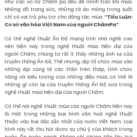
như các vũ nữ Chăm pa đều để mình trần khi múa.
Những đồ trang sức, những tà áo mỏng trong suốt
chỉ có vai trò phụ trợ cho động tác múa.
“Tiểu Luận:
Cơ sở văn hóa Việt Nam của nguời ChămPa”
Có thể nghệ thuật Ấn Độ mang tính nhà nghề cao
nên hiện nay trong nghệ thuật múa hiện đại của
người Chăm, chúng ta rất ít thấy những ảnh xạ của
truyền thống Ấn Độ. Thế nhưng, dịp tổ chức múa vào
những dịp cúng tế các thần trên tháp, tính chức
năng và biểu tượng của những điệu múa…có thể là
những gì còn lại của truyền thống Ấn Độ xưa trong
nghệ thuật múa hiện đại của người Chăm.
Có thể nói nghệ thuật múa của người Chăm hiện nay
là một trong những loại hình văn hoá nghệ thuật
thuộc vào loại đặc sắc nhất của nước Việt Nam. Loại
hình này rất thu hút được sự chú ý của khách trong
nước lẫn nước ngoài. Không chỉ chúng tiếp thu loại