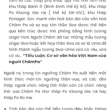
tâm và các tháp phụ khác quy mô nhỏ hơn như
khu tháp Bánh Ít (Bình Định thế kỷ XII), khu tháp
Po Kloong Gia rai ( thế kỷ XIII-XIV), khu tháp
Ponagar. Sức mạnh văn hoá bản địa của văn hoá
Chăm Pa và sự suy tôn thần Siva được thể hiện
qua kiến trúc được mô phỏng bằng hình tượng
Linga-Yoni. Người Chăm đã tạc những mẫu tượng
Linga-Siva hoặc kết hợp thần Siva và vợ là Uma để
hình thành ngẫu tượng Siva-Uma vừa có râu, vừa
có vú…
“Tiểu Luận: Cơ sở văn hóa Việt Nam của
nguời ChămPa”
Ngoài ra, trong tín ngưỡng Chăm Pa xuất hiện một
hình thức mới-tín ngưỡng thần-vua, và các đền
tháp ngoài chức năng thờ thần còn có chức năng
thờ vua Chăm Pa như tháp Po Kloong Gia rai hay
tháp Po Ro me.
Tính bản địa còn thể hiện trong điêu khắc thông