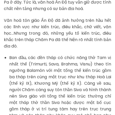
Pa ở đây. Tức là, văn hoá Ấn Độ tuy vẫn giữ được tính
chất nền tảng nhưng có sự bản địa hoá.
Văn hoá tôn giáo Ấn Độ đã ảnh hưởng trên hầu hết
các lĩnh vực như kiến trúc, điêu khắc, chữ viết, văn
học…Nhưng trong đó, những yếu tố kiến trúc, điêu
khắc trên tháp Chăm Pa đã thể hiện rõ nhất tính bản
địa đó.
Ban đầu, các đền tháp có chức năng thờ Tam vị
nhất thể (Trimurti, Sava, Brahma, Visnu) theo tín
ngưỡng Balamôn với một tổng thể kiến trúc gồm
ba tháp trên cùng một trục như khu tháp Hoà Lai
(thế kỷ IX), Khương Mỹ (thế kỷ X). Càng về sau,
người Chăm càng suy tôn thần Siva và hình thành
nên Siva giáo với tổng thể kiến trúc thường chỉ
một tháp thờ thần Siva hoặc được một bố cục
gồm tháp ở vị trí tung tâm hay trên trục trung