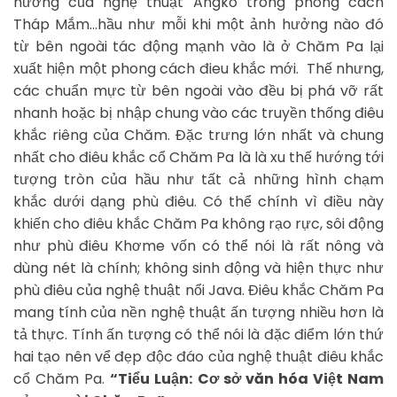
hưởng của nghệ thuật Ăngko trong phong cách
Tháp Mắm…hầu như mỗi khi một ảnh hưởng nào đó
từ bên ngoài tác động mạnh vào là ở Chăm Pa lại
xuất hiện một phong cách đieu khắc mới. Thế nhưng,
các chuẩn mực từ bên ngoài vào đều bị phá vỡ rất
nhanh hoặc bị nhập chung vào các truyền thống điêu
khắc riêng của Chăm. Đặc trưng lớn nhất và chung
nhất cho điêu khắc cổ Chăm Pa là là xu thế hướng tới
tượng tròn của hầu như tất cả những hình chạm
khắc dưới dạng phù điêu. Có thể chính vì điều này
khiến cho điêu khắc Chăm Pa không rạo rực, sôi động
như phù điêu Khơme vốn có thể nói là rất nông và
dùng nét là chính; không sinh động và hiện thực như
phù điêu của nghệ thuật nổi Java. Điêu khắc Chăm Pa
mang tính của nền nghệ thuật ấn tượng nhiều hơn là
tả thực. Tính ấn tượng có thể nói là đặc điểm lớn thứ
hai tạo nên vể đẹp độc đáo của nghệ thuật điêu khắc
cổ Chăm Pa.
“Tiểu Luận: Cơ sở văn hóa Việt Nam