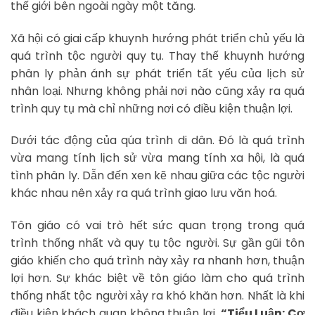
thế giới bên ngoài ngày một tăng.
Xã hội có giai cấp khuynh hướng phát triển chủ yếu là
quá trình tộc người quy tụ. Thay thế khuynh hướng
phân ly phản ánh sự phát triển tất yếu của lịch sử
nhân loại. Nhưng không phải nơi nào cũng xảy ra quá
trình quy tụ mà chỉ những nơi có điều kiện thuận lợi.
Dưới tác động của qúa trình di dân. Đó là quá trình
vừa mang tính lịch sử vừa mang tính xa hội, là quá
tình phân ly. Dẫn đến xen kẽ nhau giữa các tộc người
khác nhau nên xảy ra quá trình giao lưu văn hoá.
Tôn giáo có vai trò hết sức quan trọng trong quá
trình thống nhất và quy tụ tộc người. Sự gần gũi tôn
giáo khiến cho quá trình này xảy ra nhanh hơn, thuận
lợi hơn. Sự khác biệt về tôn giáo làm cho quá trình
thống nhất tộc người xảy ra khó khăn hơn. Nhất là khi
điều kiện khách quan không thuận lợi.
“Tiểu Luận: Cơ