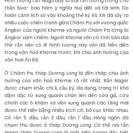
Hình tượng rắn Naga đây là loại rắn tượng trưng cho
thần Siva- bao hàm ý nghĩa huỷ diệt và tái sinh. Do
hoàn cảnh lịch sử vào khoảng thế kỷ XII, XIII đã sảy ra
nhiều cuộc chiến tranh giữa Chăm Pa với vương quốc
Ăngkor của người Khơme và người Chăm Pa từng bị
Ăngkor xâm chiếm. Người Khơme vốn có tính bản địa
thờ rắn nên có lẽ hình tượng này vốn đã hiện diện
trong văn hoá Khơme trước khi chịu ảnh hưởng của
văn hoá Ấn Độ.
Ở Chăm Pa, tháp Dương Long là đền tháp chịu ảnh
hưởng của văn hoá Khơme rõ rệt nhất. Rắn Nagar
được chạm khắc chi li, cầu kỳ, đa dạng, trang trí khá
đậm đặc từ xung quanh chân lên đến cửa giả, cửa
chính các ô khám và viền xung quanh các tầng mái
được thể hiện bằng nhiều kích cỡ, bố cục khác nhau.
Có rắn 5 đầu, rắn 3 đầu, rắn 1 đầu…Hàng ngàn đá
chạm thu được ở tháp Dương Long. Có thể nói rắn
Nagar tháp Dương Long là một hiện tượng đặc biệt