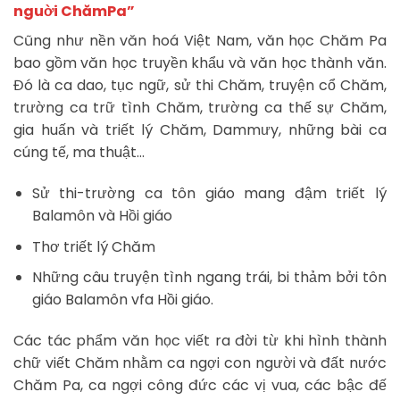
nguời ChămPa”
Cũng như nền văn hoá Việt Nam, văn học Chăm Pa
bao gồm văn học truyền khẩu và văn học thành văn.
Đó là ca dao, tục ngữ, sử thi Chăm, truyện cổ Chăm,
trường ca trữ tình Chăm, trường ca thế sự Chăm,
gia huấn và triết lý Chăm, Dammưy, những bài ca
cúng tế, ma thuật…
Sử thi-trường ca tôn giáo mang đậm triết lý
Balamôn và Hồi giáo
Thơ triết lý Chăm
Những câu truyện tình ngang trái, bi thảm bởi tôn
giáo Balamôn vfa Hồi giáo.
Các tác phẩm văn học viết ra đời từ khi hình thành
chữ viết Chăm nhằm ca ngợi con người và đất nước
Chăm Pa, ca ngợi công đức các vị vua, các bậc đế