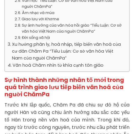
Văn học “Tiểu Luận: Cơ sở văn hóa Việt Nam của
nguời ChămPa”
Âm nhạc và múa
Giao lưu với Khơme
Sự ảnh hưởng của văn hóa hồi giáo “Tiểu Luận: Cơ sở
văn hóa Việt Nam của nguời ChămPa”
Đời sống xã hội
Xu hướng phân ly, hoà nhập, tiếp biến văn hoá của
cư dân Chăm Pa “Tiểu Luận: Cơ sở văn hóa Việt
Nam của nguời ChămPa”
Văn hoá Chăm nhìn từ khía cạnh tôn giáo
Sự hình thành những nhân tố mới trong
quá trình giao lưu tiếp biến văn hoá của
nguời ChămPa
Trước khi lập quốc, Chăm Pa đã chịu sự đô hộ của
người Hán và cũng chịu ảnh hưởng sâu sắc các yếu
tố Hán trong nền văn hoá của mình. Trong khi đó,
ngay từ trước công nguyên, trước nhu cầu phát triển