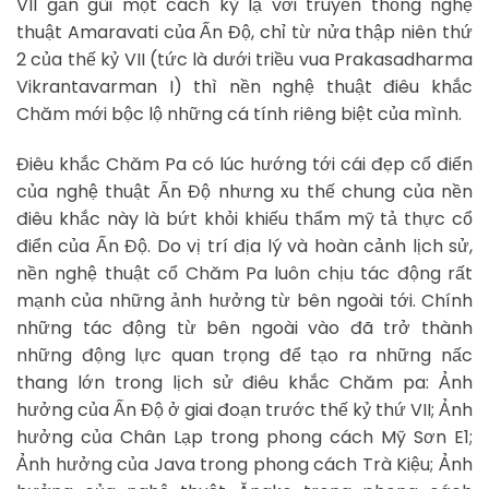
VII gần gũi một cách kỳ lạ với truyền thống nghệ
thuật Amaravati của Ấn Độ, chỉ từ nửa thập niên thứ
2 của thế kỷ VII (tức là dưới triều vua Prakasadharma
Vikrantavarman I) thì nền nghệ thuật điêu khắc
Chăm mới bộc lộ những cá tính riêng biệt của mình.
Điêu khắc Chăm Pa có lúc hướng tới cái đẹp cổ điển
của nghệ thuật Ấn Độ nhưng xu thế chung của nền
điêu khắc này là bứt khỏi khiếu thẩm mỹ tả thực cổ
điển của Ấn Độ. Do vị trí địa lý và hoàn cảnh lịch sử,
nền nghệ thuật cổ Chăm Pa luôn chịu tác động rất
mạnh của những ảnh hưởng từ bên ngoài tới. Chính
những tác động từ bên ngoài vào đã trở thành
những động lực quan trọng để tạo ra những nấc
thang lớn trong lịch sử điêu khắc Chăm pa: Ảnh
hưởng của Ấn Độ ở giai đoạn trước thế kỷ thứ VII; Ảnh
hưởng của Chân Lạp trong phong cách Mỹ Sơn E1;
Ảnh hưởng của Java trong phong cách Trà Kiệu; Ảnh