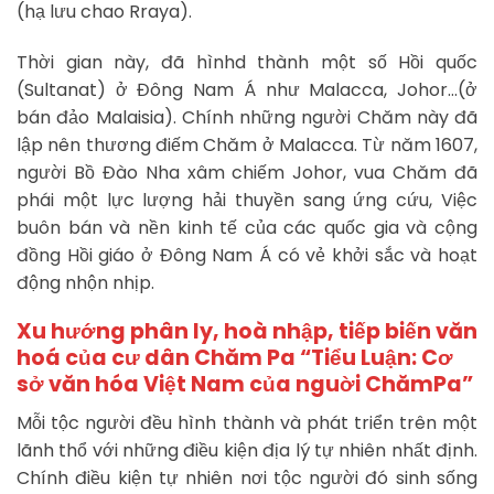
(hạ lưu chao Rraya).
Thời gian này, đã hìnhd thành một số Hồi quốc
(Sultanat) ở Đông Nam Á như Malacca, Johor…(ở
bán đảo Malaisia). Chính những người Chăm này đã
lập nên thương điếm Chăm ở Malacca. Từ năm 1607,
người Bồ Đào Nha xâm chiếm Johor, vua Chăm đã
phái một lực lượng hải thuyền sang ứng cứu, Việc
buôn bán và nền kinh tế của các quốc gia và cộng
đồng Hồi giáo ở Đông Nam Á có vẻ khởi sắc và hoạt
động nhộn nhịp.
Xu hướng phân ly, hoà nhập, tiếp biến văn
hoá của cư dân Chăm Pa “Tiểu Luận: Cơ
sở văn hóa Việt Nam của nguời ChămPa”
Mỗi tộc người đều hình thành và phát triển trên một
lãnh thổ với những điều kiện địa lý tự nhiên nhất định.
Chính điều kiện tự nhiên nơi tộc người đó sinh sống