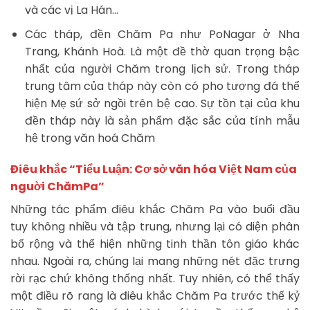
và các vị La Hán…
Các tháp, đền Chăm Pa như PoNagar ở Nha
Trang, Khánh Hoà. Là một đề thờ quan trọng bậc
nhất của người Chăm trong lịch sử. Trong tháp
trung tâm của tháp này còn có pho tượng đá thể
hiện Mẹ sứ sở ngồi trên bệ cao. Sự tồn tại của khu
đền tháp này là sản phẩm đặc sắc của tính mẫu
hệ trong văn hoá Chăm
Điêu khắc “Tiểu Luận: Cơ sở văn hóa Việt Nam của
nguời ChămPa”
Những tác phẩm điêu khắc Chăm Pa vào buổi đầu
tuy không nhiều và tập trung, nhưng lại có diện phân
bố rộng và thể hiện những tinh thần tôn giáo khác
nhau. Ngoài ra, chúng lại mang những nét đặc trưng
rời rạc chứ không thống nhất. Tuy nhiên, có thể thấy
một điều rõ rang là điêu khắc Chăm Pa trước thế kỷ