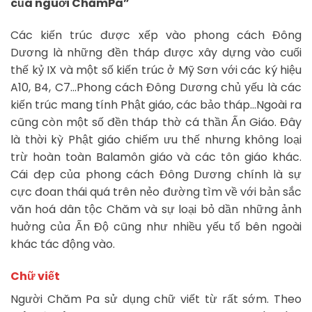
của nguời ChămPa”
Các kiến trúc được xếp vào phong cách Đông
Dương là những đền tháp được xây dựng vào cuối
thế kỷ IX và một số kiến trúc ở Mỹ Sơn với các ký hiệu
A10, B4, C7…Phong cách Đông Dương chủ yếu là các
kiến trúc mang tính Phật giáo, các bảo tháp…Ngoài ra
cũng còn một số đền tháp thờ cá thần Ấn Giáo. Đây
là thời kỳ Phật giáo chiếm ưu thế nhưng không loại
trừ hoàn toàn Balamôn giáo và các tôn giáo khác.
Cái đẹp của phong cách Đông Dương chính là sự
cực đoan thái quá trên nẻo đường tìm về với bản sắc
văn hoá dân tộc Chăm và sự loại bỏ dần những ảnh
huởng của Ấn Độ cũng như nhiều yếu tố bên ngoài
khác tác động vào.
Chữ viết
Người Chăm Pa sử dụng chữ viết từ rất sớm. Theo