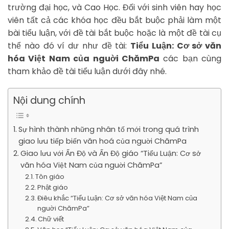
trường đại học, và Cao Học. Đối với sinh viên hay học
viên tất cả các khóa học đều bắt buộc phải làm một
bài tiểu luận, với đề tài bắt buộc hoặc là một đề tài cụ
thể nào đó ví dư như đề tài:
Tiểu Luận: Cơ sở văn
hóa Việt Nam của nguời ChămPa
các bạn cùng
tham khảo đề tài tiểu luận dưới đây nhé.
Nội dung chính
Sự hình thành những nhân tố mới trong quá trình
giao lưu tiếp biến văn hoá của nguời ChămPa
Giao lưu với Ấn Độ và Ấn Độ giáo “Tiểu Luận: Cơ sở
văn hóa Việt Nam của nguời ChămPa”
Tôn giáo
Phật giáo
Điêu khắc “Tiểu Luận: Cơ sở văn hóa Việt Nam của
nguời ChămPa”
Chữ viết