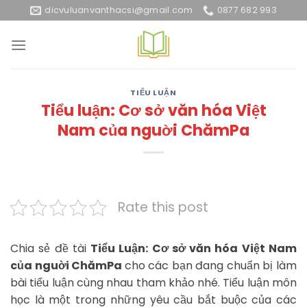
Skip
dicvuluanvanthacsi@gmail.com
0877 682 993
to
content
TIỂU LUẬN
Tiểu luận: Cơ sở văn hóa Việt
Nam của nguời ChămPa
Rate this post
Chia sẻ đề tài
Tiểu Luận: Cơ sở văn hóa Việt Nam
của nguời ChămPa
cho các bạn đang chuẩn bị làm
bài tiểu luận cùng nhau tham khảo nhé. Tiểu luận môn
học là một trong những yêu cầu bắt buộc của các