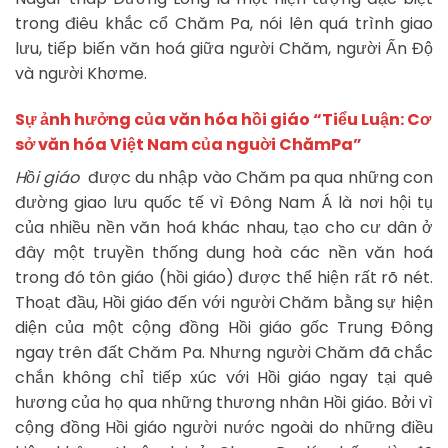
trong điêu khắc cổ Chăm Pa, nói lên quá trình giao
lưu, tiếp biến văn hoá giữa người Chăm, người Ấn Độ
và người Khơme.
Sự ảnh hưởng của văn hóa hồi giáo
“Tiểu Luận: Cơ
sở văn hóa Việt Nam của nguời ChămPa”
Hồi giáo
được du nhập vào Chăm pa qua những con
đường giao lưu quốc tế vì Đông Nam Á là nơi hội tụ
của nhiều nền văn hoá khác nhau, tạo cho cư dân ở
đây một truyền thống dung hoà các nền văn hoá
trong đó tôn giáo (hồi giáo) được thể hiện rất rõ nét.
Thoạt đầu, Hồi giáo đến với người Chăm bằng sự hiện
diện của một cộng đồng Hồi giáo gốc Trung Đông
ngay trên đất Chăm Pa. Nhưng người Chăm đã chắc
chắn không chỉ tiếp xúc với Hồi giáo ngay tại quê
hương của họ qua những thương nhân Hồi giáo. Bởi vì
cộng đồng Hồi giáo người nước ngoài do những điều