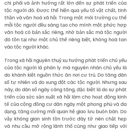
chi phối và ảnh hưởng rất lớn đến sự phát triển của
tộc người đó. Được thể hiện qua yếu tố vật chất, tinh
thần và văn hoá xã hội. Trong một môi trường cụ thể
mỗi tộc người đều sáng tạo cho mình một phức hợp
văn hoá có bản sắc riêng, nhờ bản sắc mà tộc người
đó tồn tại như một chủ thể riêng biệt, không hoà tan
vào tộc người khác.
Trong xã hội nguyên thuỷ xu hướng phát triển chủ yếu
của tộc người là phân ly mà nguyên nhân chủ yếu là
do khánh kiệt nguồn thức ăn nơi cư trú. Do tăng dân
số tự nhiên và do xung đột các tộc người. Nhưng sau
này, do dân số ngày càng tăng, đặc biệt là do sự phát
triển của sức sản xuất xã hội làm cho hoạt động kinh
tế của cộng đồng cư dân ngày một phong phú và đa
dạng, tăng cường mối quan hệ giao lưu buôn bán. Do
vậy không gian sinh tồn trước đây tở nên chật hẹp
và nhu cầu mở rộng lãnh thổ cũng như giao tiếp với