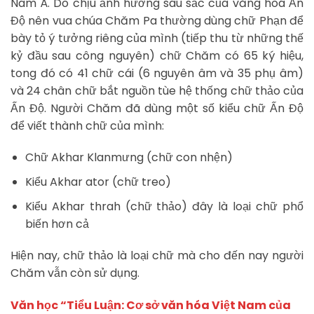
Nam Á. Do chịu ảnh hưởng sâu sắc của văng hoá Ấn
Độ nên vua chúa Chăm Pa thường dùng chữ Phạn để
bày tỏ ý tưởng riêng của mình (tiếp thu từ những thế
kỷ đầu sau công nguyên) chữ Chăm có 65 ký hiệu,
tong đó có 41 chữ cái (6 nguyên âm và 35 phụ âm)
và 24 chân chữ bắt nguồn tùe hệ thống chữ thảo của
Ấn Độ. Người Chăm đã dùng một số kiểu chữ Ấn Độ
để viết thành chữ của mình:
Chữ Akhar Klanmưng (chữ con nhện)
Kiểu Akhar ator (chữ treo)
Kiểu Akhar thrah (chữ thảo) đây là loại chữ phổ
biến hơn cả
Hiện nay, chữ thảo là loại chữ mà cho đến nay người
Chăm vẫn còn sử dụng.
Văn học “Tiểu Luận: Cơ sở văn hóa Việt Nam của