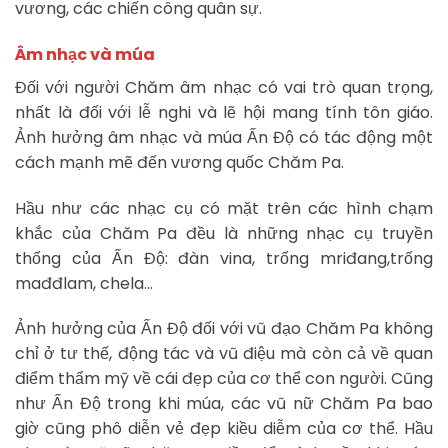
vương, các chiến công quân sự.
Âm nhạc và múa
Đối với người Chăm âm nhạc có vai trò quan trọng,
nhất là đối với lễ nghi và lẽ hội mang tính tôn giáo.
Ảnh hưởng âm nhạc và múa Ấn Độ có tác động một
cách mạnh mẽ đến vương quốc Chăm Pa.
Hầu như các nhạc cụ có mặt trên các hình chạm
khắc của Chăm Pa đều là những nhạc cụ truyền
thống của Ấn Độ: đàn vina, trống mriđang,trống
mađđlam, chela…
Ảnh hưởng của Ấn Độ đối với vũ đạo Chăm Pa không
chỉ ở tư thế, động tác và vũ điệu mà còn cả về quan
điểm thẩm mỹ về cái đẹp của cơ thể con người. Cũng
như Ấn Độ trong khi múa, các vũ nữ Chăm Pa bao
giờ cũng phô diễn vẻ đẹp kiều diễm của cơ thể. Hầu