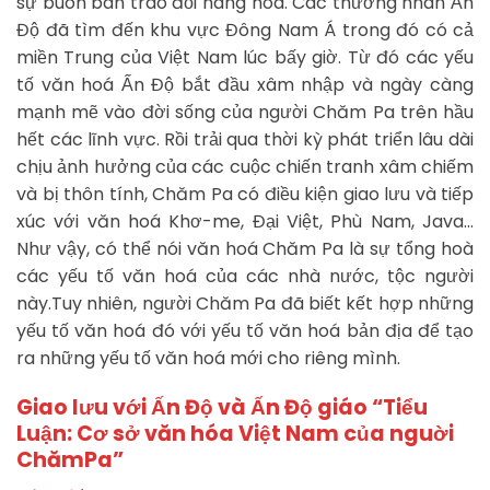
sự buôn bán trao đổi hàng hoá. Các thương nhân Ấn
Độ đã tìm đến khu vực Đông Nam Á trong đó có cả
miền Trung của Việt Nam lúc bấy giờ. Từ đó các yếu
tố văn hoá Ấn Độ bắt đầu xâm nhập và ngày càng
mạnh mẽ vào đời sống của người Chăm Pa trên hầu
hết các lĩnh vực. Rồi trải qua thời kỳ phát triển lâu dài
chịu ảnh hưởng của các cuộc chiến tranh xâm chiếm
và bị thôn tính, Chăm Pa có điều kiện giao lưu và tiếp
xúc với văn hoá Khơ-me, Đại Việt, Phù Nam, Java…
Như vậy, có thể nói văn hoá Chăm Pa là sự tổng hoà
các yếu tố văn hoá của các nhà nước, tộc người
này.Tuy nhiên, người Chăm Pa đã biết kết hợp những
yếu tố văn hoá đó với yếu tố văn hoá bản địa để tạo
ra những yếu tố văn hoá mới cho riêng mình.
Giao lưu với Ấn Độ
và Ấn Độ giáo “Tiểu
Luận: Cơ sở văn hóa Việt Nam của nguời
ChămPa”