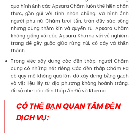
qua hình ảnh các Apsara Chăm luôn thể hiện chân
thực, gần gũi với tính nhân chủng. Và hình ảnh
người phụ nữ Chăm tươi tắn, tràn đầy sức sống
nhưng cũng thầm kín và quyến rũ. Apsara Chăm
không giống với các Apsara Khơme với vẻ nghiêm
trang đế gầy guộc giữa rừng núi, cỏ cây và thần
thánh.
Trong việc xây dựng các đền tháp, người Chăm
cũng có những nét riêng. Các đền tháp Chăm Pa
có quy mô không quá lớn, độ xây dựng bằng gạch
và vật liệu lấy từ địa phương không hoành tráng,
đồ sộ như các đền tháp Ấn Độ và Khơme.
CÓ THỂ BẠN QUAN TÂM ĐẾN
DỊCH VỤ: