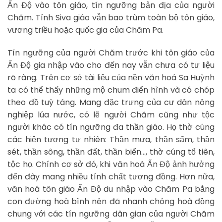
Ấn Độ vào tôn giáo, tín ngưỡng bản địa của người
Chăm. Tính Siva giáo vẫn bao trùm toàn bộ tôn giáo,
vương triều hoặc quốc gia của Chăm Pa.
Tín ngưỡng của người Chăm trước khi tôn giáo của
Ấn Độ gia nhập vào cho đến nay vẫn chưa có tư liệu
rõ ràng. Trên cơ sở tài liệu của nền văn hoá Sa Huỳnh
ta có thể thấy những mộ chum điển hình và có chóp
theo đồ tuỳ táng. Mang đặc trưng của cư dân nông
nghiệp lúa nước, có lẽ người Chăm cũng như tộc
người khác có tín ngưỡng đa thần giáo. Họ thờ cúng
các hiện tượng tự nhiên: Thần mưa, thần sấm, thần
sét, thần sông, thần đất, thần biển…, thờ cúng tổ tiên,
tộc họ. Chính cơ sở đó, khi văn hoá Ấn Độ ảnh hưởng
đến đây mang nhiều tính chất tương đồng. Hơn nữa,
văn hoá tôn giáo Ấn Độ du nhập vào Chăm Pa bằng
con đường hoà bình nên đã nhanh chóng hoà đồng
chung với các tín ngưỡng dân gian của người Chăm