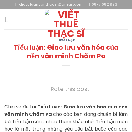
Skip
dicvuluanvanthacsi@gmail.com
0877 682 993
to
content
TIỂU LUẬN
Tiểu luận: Giao lưu văn hóa của
nền văn minh Chăm Pa
Rate this post
Chia sẻ đề tài
Tiểu Luận: Giao lưu văn hóa của nền
văn minh Chăm Pa
cho các bạn đang chuẩn bị làm
bài tiểu luận cùng nhau tham khảo nhé. Tiểu luận môn
học là một trong những yêu cầu bắt buộc của các