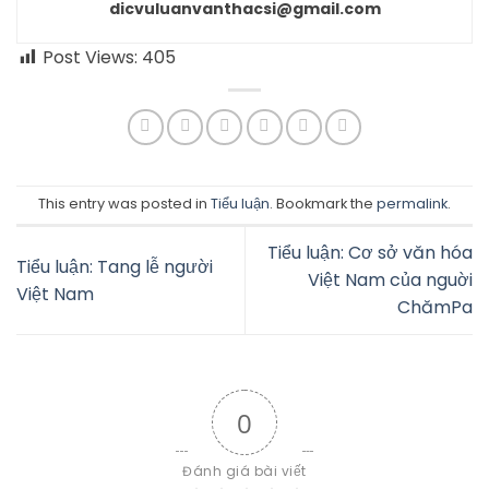
dicvuluanvanthacsi@gmail.com
Post Views:
405
This entry was posted in
Tiểu luận
. Bookmark the
permalink
.
Tiểu luận: Cơ sở văn hóa
Tiểu luận: Tang lễ người
Việt Nam của nguời
Việt Nam
ChămPa
0
Đánh giá bài viết