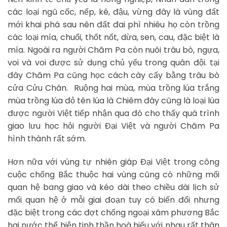
các loại ngũ cốc, nếp, kê, đậu, vừng đây là vùng đất
mới khai phá sau nên đất đai phì nhiêu họ còn trồng
các loại mía, chuối, thốt nốt, dừa, sen, cau, đặc biệt là
mía. Ngoài ra người Chăm Pa còn nuôi trâu bò, ngựa,
voi và voi được sử dụng chủ yếu trong quân đội. tại
đây Chăm Pa cũng học cách cày cấy bằng trâu bò
cửa Cửu Chân. Ruộng hai mùa, mùa trồng lúa trắng
mùa trồng lúa đỏ tên lúa là Chiêm đây cũng là loại lúa
được người Việt tiếp nhận qua đó cho thấy quá trình
giao lưu học hỏi người Đại Việt và người Chăm Pa
hình thành rất sớm.
Hơn nữa với vùng tự nhiên giáp Đại Việt trong công
cuộc chống Bắc thuộc hai vùng cũng có những mối
quan hệ bang giao và kéo dài theo chiều dài lịch sử
mối quan hệ ở mỗi giai đoạn tuy có biến đổi nhưng
đặc biệt trong các đợt chống ngoại xâm phương Bắc
hai nước thể hiện tinh thần hoà hiếu với nhau rất thân