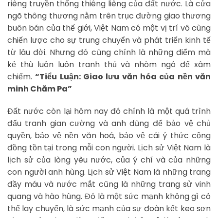
riêng truyền thống thiêng liêng của đất nước. Là cửa
ngõ thông thương nằm trên trục đường giao thương
buôn bán của thế giới, Việt Nam có một vị trí vô cùng
chiến lược cho sự trung chuyển và phát triển kinh tế
từ lâu đời. Nhưng đó cũng chính là những điểm mà
kẻ thù luôn luôn tranh thủ và nhòm ngó để xâm
chiếm.
“Tiểu Luận: Giao lưu văn hóa của nền văn
minh Chăm Pa”
Đất nước còn lại hôm nay đó chính là một quá trình
đấu tranh gian cường và anh dũng để bảo vệ chủ
quyền, bảo vệ nền văn hoá, bảo vệ cái ý thức cộng
đồng tồn tại trong mỗi con người. Lịch sử Việt Nam là
lịch sử của lòng yêu nước, của ý chí và của những
con người anh hùng. Lịch sử Việt Nam là những trang
đầy máu và nước mắt cũng là những trang sử vinh
quang và hào hùng. Đó là một sức mạnh không gì có
thể lay chuyển, là sức mạnh của sự đoàn kết keo sơn