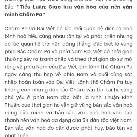
Bắc.
“Tiểu Luận: Giao lưu văn hóa của nền văn
minh Chăm Pa”
Chăm Pa và Đại Việt có lúc mối quan hệ diễn ra hoà
bình hoà hiếu cùng nhau tồn tại và phát triển nhưng
có lúc quan hệ trở nên căng thẳng, đặc biệt là vùng
phía Bắc Chăm Pa và phía Nam Đại Việt có thời gian
thường sảy ra tranh chấp và theo thời gian do sự mở
rộng về phía Nam của Đại Việt làm lãnh thổ Chăm Pa
ngày càng thu hẹp về phía Nam và cuối cùng sát
nhập hoàn toàn vào Đại Việt. Lãnh thổ Chăm Pa tuy
không còn nhưng dân tộc Chăm vẫn tồn tại họ sống
chủ yếu ở phía Nam đặc biệt là Ninh Thuận-Bình
Thuận, qua thời gian họ vẫn giữ vững bản sắc văn hoá
riêng của mình và bản sắc văn hoá hoà vào tạo
thành nền văn hoá đa dạng của 54 dân tộc Việt Nam.
Bản sắc văn hoá đó cần được phát huy, bảo tồn và
phát triển.