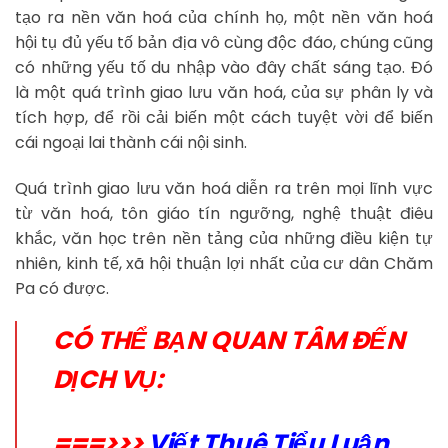
tạo ra nền văn hoá của chính họ, một nền văn hoá
hội tụ đủ yếu tố bản địa vô cùng độc đáo, chúng cũng
có những yếu tố du nhập vào đây chất sáng tạo. Đó
là một quá trình giao lưu văn hoá, của sự phân ly và
tích hợp, để rồi cải biến một cách tuyệt vời để biến
cái ngoại lai thành cái nội sinh.
Quá trình giao lưu văn hoá diễn ra trên mọi lĩnh vực
từ văn hoá, tôn giáo tín ngưỡng, nghệ thuật điêu
khắc, văn học trên nền tảng của những điều kiện tự
nhiên, kinh tế, xã hội thuận lợi nhất của cư dân Chăm
Pa có được.
CÓ THỂ BẠN QUAN TÂM ĐẾN
DỊCH VỤ:
===>>>
Viết Thuê Tiểu Luận