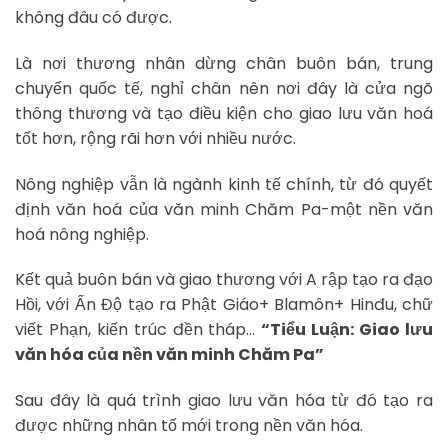
không đâu có được.
Là nơi thương nhân dừng chân buôn bán, trung
chuyển quốc tế, nghỉ chân nên nơi đây là cửa ngõ
thông thương và tạo điều kiện cho giao lưu văn hoá
tốt hơn, rộng rãi hơn với nhiều nước.
Nông nghiệp vẫn là ngành kinh tế chính, từ đó quyết
định văn hoá của văn minh Chăm Pa-một nền văn
hoá nông nghiệp.
Kết quả buôn bán và giao thương với A rập tạo ra đạo
Hồi, với Ấn Độ tạo ra Phật Giáo+ Blamôn+ Hinđu, chữ
viết Phạn, kiến trúc đền tháp…
“Tiểu Luận: Giao lưu
văn hóa của nền văn minh Chăm Pa”
Sau đây là quá trình giao lưu văn hóa từ đó tạo ra
được những nhân tố mới trong nền văn hóa.