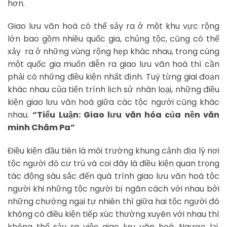
hơn.
Giao lưu văn hoá có thể sảy ra ở một khu vực rộng
lớn bao gồm nhiều quốc gia, chủng tộc, cũng có thể
xảy ra ở những vùng rộng hẹp khác nhau, trong cùng
một quốc gia muốn diễn ra giao lưu văn hoá thì cần
phải có những điều kiện nhất định. Tuỳ từng giai đoạn
khác nhau của tiến trình lịch sử nhân loại, những điều
kiện giao lưu văn hoá giữa các tộc người cũng khác
nhau.
“Tiểu Luận: Giao lưu văn hóa của nền văn
minh Chăm Pa”
Điều kiện đầu tiên là môi trường khung cảnh địa lý nơi
tộc người đó cư trú và coi đây là điều kiện quan trọng
tác động sâu sắc đến quá trình giao lưu văn hoá tộc
người khi những tộc người bị ngăn cách với nhau bởi
những chướng ngại tự nhiên thì giữa hai tộc người đó
không có điều kiện tiếp xúc thường xuyên với nhau thì
không thể sảy ra việc giao lưu văn hoá. Ngược lại,