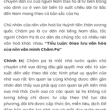
chuyển dân cư của nguời Nam Đảo họ di từ biển Đông
vào định cư ở ven bờ biển từ suốt chiều dài từ Bắc
đến Nam mang theo cả bản sắc của họ.
Chủ nhân của nền văn hoá Sa Huỳnh tiền thân vương
quốc Chăm pa là cư dân nói tiếng Nam đảo, tộc
người Chăm Pa là cư dân đa chủng tộc có nhiều nét
văn hoá khác nhau.
“Tiểu Luận: Giao lưu văn hóa
của nền văn minh Chăm Pa”
Chính trị:
Chăm pa là một nhà nước quân chủ
chuyên chế vua đứng đầu giải quyết mọi việc từ sản
xuất đến việc theo dõi các hình phạt uy quyền của
nhà vua rất lớn quan lại cũng không được đến gần
nhân dân thấy vua phải quỳ còn quan lại yết kiến nhà
vua mà thôi. Dưới vua có các quan lại họ không có
lương bổng chỉ được tư cấp theo thổ tục địa
phương, đôi khi được cấp thức ăn, miễn tiêu, dịch. Để
đảm bảo quyền lực nhà vua có một đạo quân mạnh