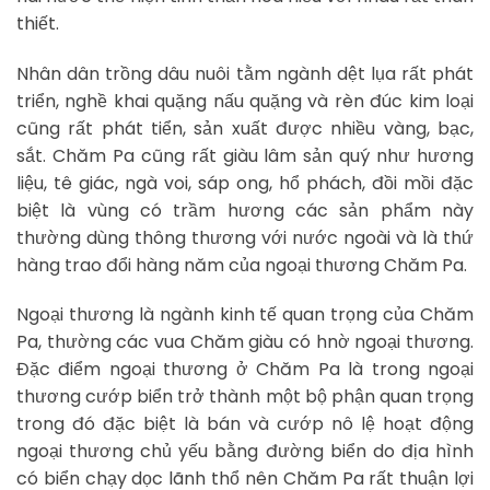
thiết.
Nhân dân trồng dâu nuôi tằm ngành dệt lụa rất phát
triển, nghề khai quặng nấu quặng và rèn đúc kim loại
cũng rất phát tiển, sản xuất được nhiều vàng, bạc,
sắt. Chăm Pa cũng rất giàu lâm sản quý như hương
liệu, tê giác, ngà voi, sáp ong, hổ phách, đồi mồi đặc
biệt là vùng có trầm hương các sản phẩm này
thường dùng thông thương với nước ngoài và là thứ
hàng trao đổi hàng năm của ngoại thương Chăm Pa.
Ngoại thương là ngành kinh tế quan trọng của Chăm
Pa, thường các vua Chăm giàu có hnờ ngoại thương.
Đặc điểm ngoại thương ở Chăm Pa là trong ngoại
thương cướp biển trở thành một bộ phận quan trọng
trong đó đặc biệt là bán và cướp nô lệ hoạt động
ngoại thương chủ yếu bằng đường biển do địa hình
có biển chạy dọc lãnh thổ nên Chăm Pa rất thuận lợi