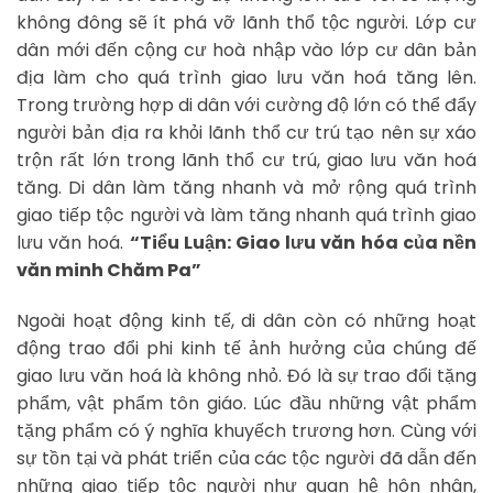
không đông sẽ ít phá vỡ lãnh thổ tộc người. Lớp cư
dân mới đến cộng cư hoà nhập vào lớp cư dân bản
địa làm cho quá trình giao lưu văn hoá tăng lên.
Trong trường hợp di dân với cường độ lớn có thể đẩy
người bản địa ra khỏi lãnh thổ cư trú tạo nên sự xáo
trộn rất lớn trong lãnh thổ cư trú, giao lưu văn hoá
tăng. Di dân làm tăng nhanh và mở rộng quá trình
giao tiếp tộc người và làm tăng nhanh quá trình giao
lưu văn hoá.
“Tiểu Luận: Giao lưu văn hóa của nền
văn minh Chăm Pa”
Ngoài hoạt động kinh tế, di dân còn có những hoạt
động trao đổi phi kinh tế ảnh hưởng của chúng đế
giao lưu văn hoá là không nhỏ. Đó là sự trao đổi tặng
phẩm, vật phẩm tôn giáo. Lúc đầu những vật phẩm
tặng phẩm có ý nghĩa khuyếch trương hơn. Cùng với
sự tồn tại và phát triển của các tộc người đã dẫn đến
những giao tiếp tộc người như quan hệ hôn nhân,