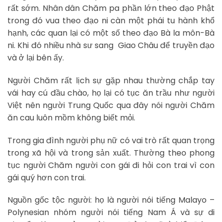
rất sớm. Nhân dân Chăm pa phần lớn theo đạo Phật
trong đó vua theo đạo ni càn một phái tu hành khổ
hạnh, các quan lại có một số theo đạo Bà la môn-Bà
ni. Khi đó nhiều nhà sư sang Giao Châu để truyền đạo
và ở lại bên ấy.
Người Chăm rất lịch sự gặp nhau thường chắp tay
vái hay cú đầu chào, họ lại có tục ăn trầu như người
Việt nên người Trung Quốc qua đây nói người Chăm
ăn cau luôn mồm không biết mỏi.
Trong gia đình người phụ nữ có vai trò rất quan trọng
trong xã hội và trong sản xuất. Thường theo phong
tục người Chăm người con gái đi hỏi con trai vì con
gái quý hơn con trai.
Nguồn gốc tộc người: họ là người nói tiếng Malayo –
Polynesian nhóm người nói tiếng Nam Á và sự di