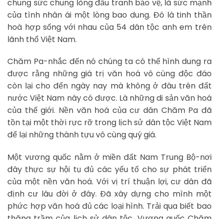
chung sức chung lòng đấu tranh bảo vệ, là sức mạnh
của tình nhân ái một lòng bao dung. Đó là tinh thần
hoà hợp sống với nhau của 54 dân tộc anh em trên
lãnh thổ Việt Nam.
Chăm Pa-nhắc đến nó chúng ta có thể hình dung ra
được rằng những giá trị văn hoá vô cùng độc đáo
còn lại cho đến ngày nay mà không ở đâu trên đất
nước Việt Nam này có được. Là những di sản văn hoá
của thế giới. Nền văn hoá của cư dân Chăm Pa đã
tồn tại một thời rực rỡ trong lịch sử dân tộc Việt Nam
để lại những thành tựu vô cùng quý giá.
Một vương quốc nằm ở miền đất Nam Trung Bộ-nơi
đây thực sự hội tụ đủ các yếu tố cho sự phát triển
của một nền văn hoá. Với vị trí thuận lợi, cư dân đã
định cư lâu đời ở đây. Đã xây dựng cho mình một
phức hợp văn hoá đủ các loại hình. Trải qua biết bao
thăng trầm của lịch sử dân tộc. Vương quốc Chăm