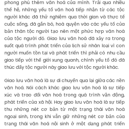
phong phú thêm văn hoá của mình. Trải qua nhiều
thế hệ, những yếu tố văn hoá tiếp nhận từ các tộc
người khác đã thử nghiệm qua thời gian và thực tế
cuộc sống, đã gắn bó, hoà quyện vào các yếu tố của
bản thân tộc người tạo nên một phức hợp văn hoá
của tộc người đó. Giao lưu văn hoá đã xảy ra trong
suốt quá trình phát triển của lịch sử nhân loại vì con
người muốn tồn tại và phát triển thì phải có nhu cầu
giao tiếp với thế giới xung quanh, chính yếu tố đó đã
thúc đẩy tộc người này giao lưu với tộc người khác.
Giao lưu văn hoá là sự di chuyển qua lại giữa các nền
văn hoá. Nói cách khác giao lưu văn hoá là sự tiếp
xúc và trao đổi văn hoá trong quá trình vận động,
phát triển của xã hội. Hay giao lưu văn hoá là sự tiếp
thu những nét cơ bản từ một trạng thái văn hoá
ngoại sinh, trong khi vẫn giữ những nét cơ bản của
trạng thái văn hoá nội sinh ở một dạng phát triển