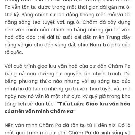
Pa vẫn tồn tại được trong một thời gian dài gần mười
thế kỷ. Bằng chính sự lao động không mệt mỏi và tài
năng sáng tạo tuyệt vời, người Chăm đã xây dựng
nền văn minh của chính họ bằng những giá trị văn
hoá độc đáo trải dài từ suốt dải đất miền Trung đầy
nắng và gió cho đến vùng đất phía Nam trù phú của
tổ quốc.
Với quá trình giao lưu văn hoá của cư dân Chăm Pa
bằng cả con đường tự nguyện lẫn chiến tranh. Dù
bằng phương thức nào nhưng với sự sáng tạo của
mình họ đã tạo ra những giá trị văn hoá tuyệt vời, mà
ngày nay nó vẫn là một thứ cực kỳ quý giá trong kho
tàng lịch sử dân tộc.
“Tiểu Luận: Giao lưu văn hóa
của nền văn minh Chăm Pa”
Nền văn minh Chăm Pa đã tồn tại từ II đến XIX. Đó là
một quá trình mà cư dân Chăm Pa đã sinh sống và