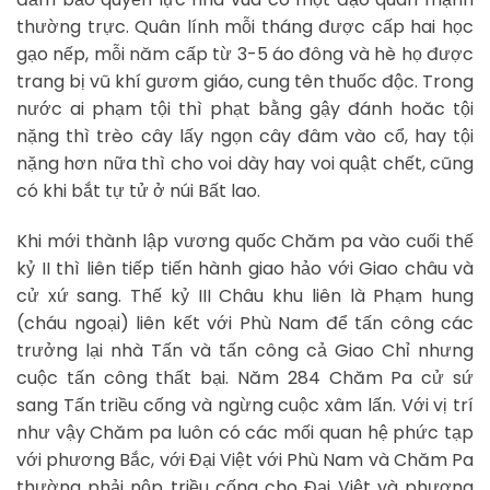
thường trực. Quân lính mỗi tháng được cấp hai học
gạo nếp, mỗi năm cấp từ 3-5 áo đông và hè họ được
trang bị vũ khí gươm giáo, cung tên thuốc độc. Trong
nước ai phạm tội thì phạt bằng gậy đánh hoăc tội
nặng thì trèo cây lấy ngọn cây đâm vào cổ, hay tội
nặng hơn nữa thì cho voi dày hay voi quật chết, cũng
có khi bắt tự tử ở núi Bất lao.
Khi mới thành lập vương quốc Chăm pa vào cuối thế
kỷ II thì liên tiếp tiến hành giao hảo với Giao châu và
cử xứ sang. Thế kỷ III Châu khu liên là Phạm hung
(cháu ngoại) liên kết với Phù Nam để tấn công các
trưởng lại nhà Tấn và tấn công cả Giao Chỉ nhưng
cuộc tấn công thất bại. Năm 284 Chăm Pa cử sứ
sang Tấn triều cống và ngừng cuộc xâm lấn. Với vị trí
như vậy Chăm pa luôn có các mối quan hệ phức tạp
với phương Bắc, với Đại Việt với Phù Nam và Chăm Pa
thường phải nộp triều cống cho Đại Việt và phương