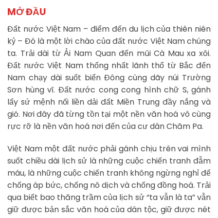
MỞ ĐẦU
Đất nước Việt Nam – điểm đến du lịch của thiên niên
kỷ – Đó là một lời chào của đất nước Việt Nam chúng
ta. Trải dài từ Ải Nam Quan đến mũi Cà Mau xa xôi.
Đất nước Việt Nam thống nhất lãnh thổ từ Bắc đến
Nam chạy dài suốt biển Đông cùng dãy núi Trường
Sơn hùng vĩ. Đất nước cong cong hình chữ S, gánh
lấy sứ mệnh nối liền dải đất Miền Trung đầy nắng và
gió. Nơi đây đã từng tồn tại một nền văn hoá vô cùng
rực rỡ là nền văn hoá nơi đến của cư dân Chăm Pa.
Việt Nam một đất nước phải gánh chịu trên vai mình
suốt chiều dài lịch sử là những cuộc chiến tranh đẫm
máu, là những cuộc chiến tranh không ngừng nghỉ để
chống áp bức, chống nô dịch và chống đồng hoá. Trải
qua biết bao thăng trầm của lịch sử “ta vẫn là ta” vẫn
giữ được bản sắc văn hoá của dân tộc, giữ được nét