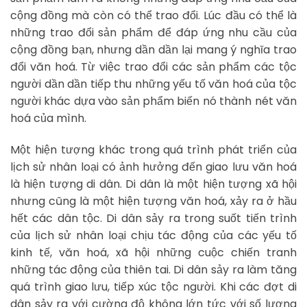
cộng đồng mà còn có thể trao đổi. Lúc đầu có thể là
những trao đổi sản phẩm để đáp ứng nhu cầu của
cộng đồng bạn, nhưng dần dần lại mang ý nghĩa trao
đổi văn hoá. Từ việc trao đổi các sản phẩm các tộc
người dần dần tiếp thu những yếu tố văn hoá của tộc
người khác dựa vào sản phẩm biến nó thành nét văn
hoá của mình.
Một hiện tượng khác trong quá trình phát triển của
lịch sử nhân loại có ảnh hưởng đến giao lưu văn hoá
là hiện tượng di dân. Di dân là một hiện tượng xã hội
nhưng cũng là một hiện tượng văn hoá, xảy ra ở hầu
hết các dân tộc. Di dân sảy ra trong suốt tiến trình
của lịch sử nhân loại chịu tác động của các yếu tố
kinh tế, văn hoá, xã hội những cuộc chiến tranh
những tác động của thiên tai. Di dân sảy ra làm tăng
quá trình giao lưu, tiếp xúc tộc người. Khi các đợt di
dân sảy ra với cường độ không lớn tức với số lượng