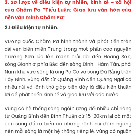
2. Sơ lược về điều kiện tự nhiên, kinh tế – xã hội
của
Chăm
Pa “Tiểu Luận: Giao lưu văn hóa của
nền văn minh Chăm Pa”
2.1 Điều kiện tự nhiên.
Vương quốc Chăm Pa hình thành và phát tiển trên
dải ven biển miền Trung trong một phần cao nguyên
Trường Sơn lúc lớn mạnh trải dài đến Hoàng Sơn,
sông Gianh ở phía Bắc đến sông Dinh –Hàm Tân, phái
Nam khu vực sông Krông Po Cô và sông Đà Rằng trên
Tây Ninh. Vùng đất từ Quảng Bình đến Quảng Ngãi có
nhiều núi và lãnh thổ giáp biển đây là điều kiện thuận
lợi để phát triển kinh tế và giao lưu với các nước.
Vùng có hệ thống sông ngòi tương đối nhiều chỉ riêng
từ Quảng Bình đến Bình Thuận cứ 15-20km lại có một
con sông đổ ra biển có những rãnh núi đâm ngang
nên mỗi sông là một hệ thống riêng lẻ. Vùng có nguồn