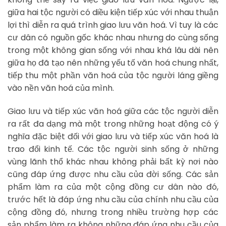
giữa hai tộc người có diều kiện tiếp xúc với nhau thuận
lợi thì diễn ra quá trình giao lưu văn hoá. Vì tuy là các
cư dân có nguồn gốc khác nhau nhưng do cùng sống
trong một không gian sống với nhau khá lâu dài nên
giữa họ đã tạo nên những yếu tố văn hoá chung nhất,
tiếp thu một phần văn hoá của tộc người láng giềng
vào nền văn hoá của mình.
Giao lưu và tiếp xúc văn hoá giữa các tộc người diễn
ra rất đa dạng mà một trong những hoạt động có ý
nghĩa đặc biệt đối với giao lưu và tiếp xúc văn hoá là
trao đổi kinh tế. Các tộc người sinh sống ở những
vùng lãnh thổ khác nhau không phải bất kỳ nơi nào
cũng đáp ứng được nhu cầu của đời sống. Các sản
phẩm làm ra của một cộng đồng cư dân nào đó,
trước hết là đáp ứng nhu cầu của chính nhu cầu của
cộng đồng đó, nhưng trong nhiều trường hợp các
sản phẩm làm ra không những đáp ứng nhu cầu của