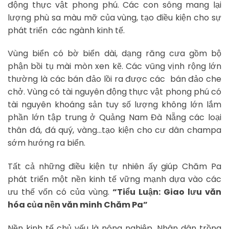
động thực vật phong phú. Các con sông mang lại
lượng phù sa màu mỡ của vùng, tạo điều kiện cho sự
phát triển các ngành kinh tế.
Vùng biển có bờ biển dài, dạng răng cưa gồm bộ
phận bồi tụ mài mòn xen kẽ. Các vũng vịnh rộng lớn
thường là các bán đảo lồi ra được các bán đảo che
chở. Vùng có tài nguyên động thực vật phong phú có
tài nguyên khoáng sản tuy số lượng không lớn lắm
phần lớn tập trung ở Quảng Nam Đà Nẵng các loại
thân đá, đá quý, vàng…tạo kiện cho cư dân champa
sớm hướng ra biển.
Tất cả những điều kiện tự nhiên ấy giúp Chăm Pa
phát triển một nền kinh tế vững mạnh dựa vào các
ưu thế vốn có của vùng.
“Tiểu Luận: Giao lưu văn
hóa của nền văn minh Chăm Pa”
Nền kinh tế chủ yếu là nông nghiệp, Nhân dân trồng