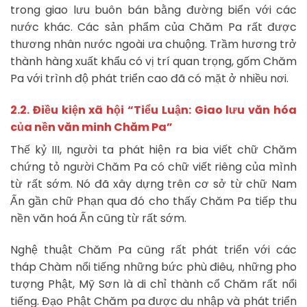
trong giao lưu buôn bán bằng đường biển với các
nước khác. Các sản phẩm của Chăm Pa rất được
thương nhân nước ngoài ưa chuộng. Trầm hương trở
thành hàng xuất khẩu có vị trí quan trọng, gốm Chăm
Pa với trình độ phát triển cao đã có mặt ở nhiều nơi.
2.2. Điều kiện xã hội “Tiểu Luận: Giao lưu văn hóa
của nền văn minh Chăm Pa”
Thế kỷ III, người ta phát hiện ra bia viết chữ Chăm
chứng tỏ người Chăm Pa có chữ viết riêng của mình
từ rất sớm. Nó đã xây dựng trên cơ sở từ chữ Nam
Ấn gần chữ Phạn qua đó cho thấy Chăm Pa tiếp thu
nền văn hoá Ấn cũng từ rất sớm.
Nghệ thuật Chăm Pa cũng rất phát triển với các
tháp Chàm nổi tiếng những bức phù điêu, những pho
tượng Phật, Mỹ Sơn là di chỉ thành cổ Chăm rất nổi
tiếng. Đạo Phật Chăm pa được du nhập và phát triển