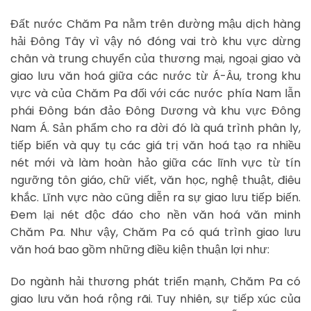
Đất nước Chăm Pa nằm trên đường mậu dịch hàng
hải Đông Tây vì vậy nó đóng vai trò khu vực dừng
chân và trung chuyển của thương mại, ngoại giao và
giao lưu văn hoá giữa các nước từ Á-Âu, trong khu
vực và của Chăm Pa đối với các nước phía Nam lẫn
phái Đông bán đảo Đông Dương và khu vực Đông
Nam Á. Sản phẩm cho ra đời đó là quá trình phân ly,
tiếp biến và quy tụ các giá trị văn hoá tạo ra nhiều
nét mới và làm hoàn hảo giữa các lĩnh vực từ tín
ngưỡng tôn giáo, chữ viết, văn học, nghệ thuật, điêu
khắc. Lĩnh vực nào cũng diễn ra sự giao lưu tiếp biến.
Đem lại nét độc đáo cho nền văn hoá văn minh
Chăm Pa. Như vậy, Chăm Pa có quá trình giao lưu
văn hoá bao gồm những điều kiện thuận lợi như:
Do ngành hải thương phát triển mạnh, Chăm Pa có
giao lưu văn hoá rộng rãi. Tuy nhiên, sự tiếp xúc của