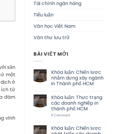
Tài chính ngân hàng
Tiểu luận
Văn học Việt Nam
Văn thư lưu trữ
BÀI VIẾT MỚI
với sản
Khóa luận: Chiến lược
cứ một
nhằm dựng xây ngành
 dịch ở
in Thành phố HCM
 ích từ
 ra đàm
Khóa luận: Thực trạng
các doanh nghiệp in
thành phố HCM
1
Comment
ng vĩnh
Khóa luận: Chiến lược
phát triển các doanh