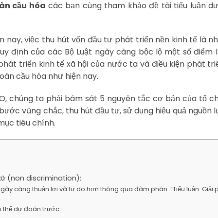
toàn cầu hóa
các bạn cùng tham khảo đề tài tiểu luận d
n nay, việc thu hút vốn đầu tư phát triển nền kinh tế là n
quy định của các Bộ Luật ngày càng bộc lộ một số điểm 
át triển kinh tế xã hội của nước ta và điều kiện phát tri
 toàn cầu hóa như hiện nay.
TO, chúng ta phải bám sát 5 nguyên tắc cơ bản của tổ c
 bước vũng chắc, thu hút đầu tư, sử dụng hiệu quả nguồn 
 mục tiêu chính.
ữ (non discrimination):
ngày càng thuận lợi và tự do hơn thông qua đàm phán. “Tiểu luận: Giải
 thể dự đoán trước: