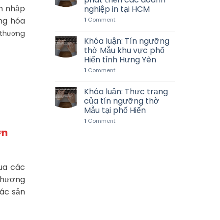
âm nhập
nghiệp in tại HCM
àng hóa
1
Comment
 thương
Khóa luận: Tín ngưỡng
thờ Mẫu khu vực phố
Hiến tỉnh Hưng Yên
1
Comment
Khóa luận: Thực trạng
của tín ngưỡng thờ
Mẫu tại phố Hiến
1
Comment
ơn
qua các
 thương
các sản