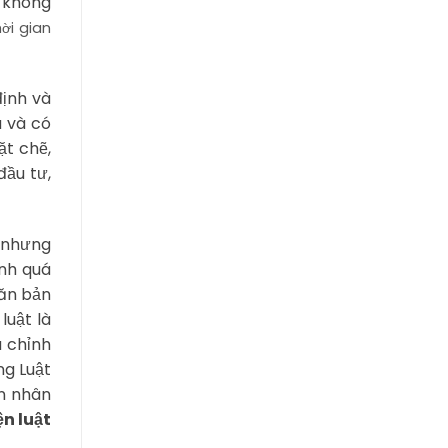
 không
hời gian
định và
a và có
ặt chẽ,
đầu tư,
h nhưng
ành quá
văn bản
luật là
u chỉnh
ng Luật
ến nhân
ện luật