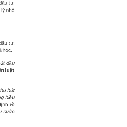
đầu tư,
 lý nhà
đầu tư,
 khác.
hút đầu
ện luật
thu hút
ng hiệu
định
về
tư nước