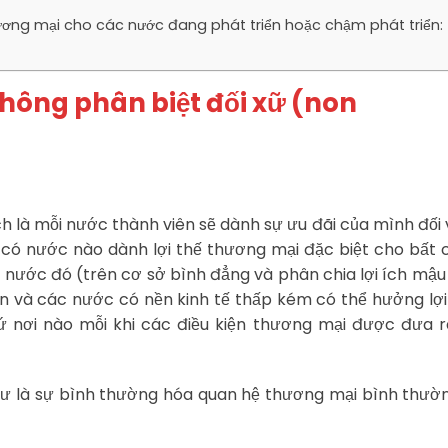
ơng mại cho các nước đang phát triển hoặc chậm phát triển:
không phân biệt đối xữ (non
ch là mỗi nước thành viên sẽ dành sự ưu đãi của mình đối 
có nước nào dành lợi thế thương mại đặc biệt cho bất 
 nước đó (trên cơ sở bình đẳng và phân chia lợi ích mậu
ển và các nước có nền kinh tế thấp kém có thể hưởng lợi
cứ nơi nào mỗi khi các điều kiện thương mại được đưa
như là sự bình thường hóa quan hệ thương mại bình thườ