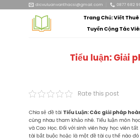
Skip
dicvuluanvanthacsi@gmail.com
0877 682 9
to
Trang Chủ: Viết Thuê
content
Tuyển Cộng Tác Viê
Tiểu luận: Giải 
Rate this post
Chia sẻ đề tài
Tiểu Luận: Các giải pháp hoàn
cùng nhau tham khảo nhé. Tiểu luận môn học
và Cao Học. Đối với sinh viên hay học viên tấ
tài bắt buộc hoặc là một đề tài cụ thể nào đó 