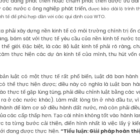
ước đang phát triển hoặc chậm phát triển được ưu đãi
ư các nước c ông nghiệp phát triển,
được kéo dài lộ trình t
inh tế để phù hợp dần với các qui định của WTO.
 phải xây dựng nền kinh tế có môi trường chính trị ổn 
àng, bám sát với thực tế yêu cầu của nền kinh tế nước t
hế giới. Đặc biệt, là các Bộ luật kinh tế phải rõ ràng, ch
tâm thực hiện các dự án kinh tế của mình, thu hút vốn 
bản luật có một thực tế rất phổ biến, Luật đã ban hàn
có thể thực hiện được; điều này có nghĩa là Luật ban h
o thực tế gặp lúng túng, phải điều chỉnh luật bằng các 
a ở các nước khác). Làm mất lòng tin ở nhà đầu tư, vì 
hành để làm cơ sở điều hành đất nước, mà còn phải điề
a các cấp thấp hơn. Tạo cái nhìn không tốt vào hành la
 ta từng bước cải thiện, điển hình nhất là việc lấy ý ki
ới đang được thực hiện.
“Tiểu luận: Giải pháp hoàn thi