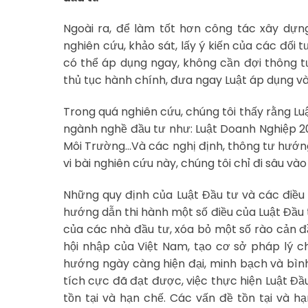
Ngoài ra, để làm tốt hơn công tác xây dựn
nghiên cứu, khảo sát, lấy ý kiến của các đối t
có thể áp dụng ngay, không cần đợi thông tư
thủ tục hành chính, đưa ngay Luật áp dụng và
Trong quá nghiên cứu, chúng tôi thấy rằng Lu
ngành nghề đầu tư như: Luật Doanh Nghiệp 200
Môi Trường…Và các nghị định, thông tư hướn
vi bài nghiên cứu này, chúng tôi chỉ đi sâu vào
Những quy định của Luật Đầu tư và các điều 
hướng dẫn thi hành một số điều của Luật Đầu
của các nhà đầu tư, xóa bỏ một số rào cản đ
hội nhập của Việt Nam, tạo cơ sở pháp lý c
hướng ngày càng hiện đại, minh bạch và bìn
tích cực đã đạt được, việc thực hiện Luật Đầ
tồn tại và hạn chế. Các vấn đề tồn tại và 