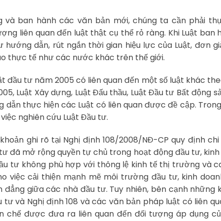
g và ban hành các văn bản mới, chúng ta cần phải thự
ượng liên quan đến luật thật cụ thể rỏ ràng. Khi Luật ban 
 hướng dẫn, rút ngắn thời gian hiệu lực của Luật, đơn g
o thực tế như các nước khác trên thế giới.
ật đầu tư năm 2005 có liên quan đến một số luật khác th
5, Luật Xây dựng, Luật Đấu thầu, Luật Đầu tư Bất động sả
g dẫn thực hiện các Luật có liên quan được đề cập. Tro
 việc nghiên cứu Luật Đầu tư.
khoản ghi rõ tại Nghị định 108/2008/NĐ-CP quy định chi 
 tư đã mở rộng quyền tự chủ trong hoạt động đầu tư, kin
ầu tư không phù hợp với thông lệ kinh tế thị trường và 
ho việc cải thiện mạnh mẽ môi trường đầu tư, kinh doa
h đẳng giữa các nhà đầu tư. Tuy nhiên, bên cạnh những 
u tư và Nghị định 108 và các văn bản pháp luật có liên q
hạn chế được đưa ra liên quan đến đối tượng áp dụng củ