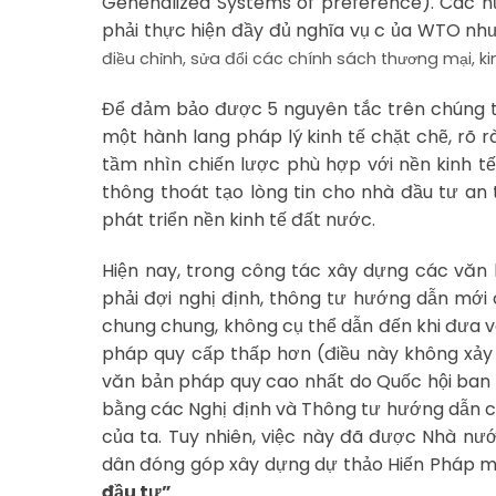
Genenalized Systems of preference). Các n
phải thực hiện đầy đủ nghĩa vụ c ủa WTO nh
điều chỉnh, sửa đổi các chính sách thương mại, k
Để đảm bảo được 5 nguyên tắc trên chúng ta
một hành lang pháp lý kinh tế chặt chẽ, rõ r
tầm nhìn chiến lược phù hợp với nền kinh tế t
thông thoát tạo lòng tin cho nhà đầu tư an 
phát triển nền kinh tế đất nước.
Hiện nay, trong công tác xây dựng các văn 
phải đợi nghị định, thông tư hướng dẫn mới 
chung chung, không cụ thể dẫn đến khi đưa và
pháp quy cấp thấp hơn (điều này không xảy r
văn bản pháp quy cao nhất do Quốc hội ban 
bằng các Nghị định và Thông tư hướng dẫn củ
của ta. Tuy nhiên, việc này đã được Nhà nước
dân đóng góp xây dựng dự thảo Hiến Pháp m
đầu tư”