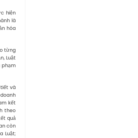
c hiện
hành là
iản hóa
eo từng
n, Luật
ng phạm
tiết và
h doanh
cam kết
nh theo
kết quả
uan còn
a Luật;