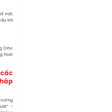
 tế một
hẩu khi
ng (như
ng hoạt
 các
pháp
 trường
uát” –