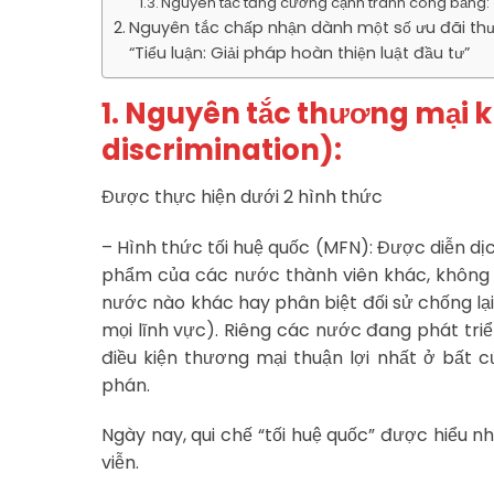
Nguyên tắc tăng cường cạnh tranh công bằng:
Nguyên tắc chấp nhận dành một số ưu đãi thư
“Tiểu luận: Giải pháp hoàn thiện luật đầu tư”
1. Nguyên tắc thương mại 
discrimination):
Được thực hiện dưới 2 hình thức
– Hình thức tối huệ quốc (MFN): Được diễn dị
phẩm của các nước thành viên khác, không 
nước nào khác hay phân biệt đối sử chống lại
mọi lĩnh vực). Riêng các nước đang phát tri
điều kiện thương mại thuận lợi nhất ở bất 
phán.
Ngày nay, qui chế “tối huệ quốc” được hiểu 
viễn.