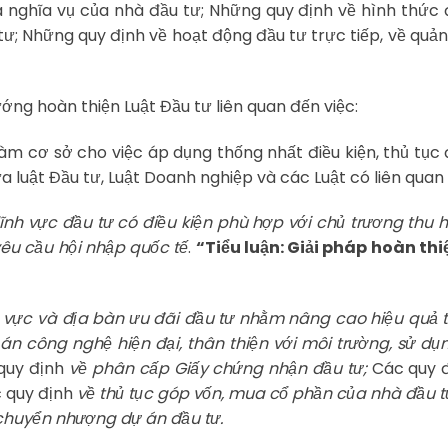
 nghĩa vụ của nhà đầu tư; Những quy định về hình thức 
 tư; Những quy định về hoạt động đầu tư trực tiếp, về quản
ướng hoàn thiện Luật Đầu tư liên quan đến việc:
àm cơ sở cho việc áp dụng thống nhất điều kiện, thủ tục 
a luật Đầu tư, Luật Doanh nghiệp và các Luật có liên quan
lĩnh vực đầu tư có điều kiện phù hợp với chủ trương thu 
êu cầu hội nhập quốc tế
.
“Tiểu luận: Giải pháp hoàn thi
h vực và địa bàn ưu đãi đầu tư nhằm nâng cao hiệu quả 
án công nghệ hiện đại, thân thiện với môi trường, sử dụ
 quy định
về phân cấp Giấy chứng nhận đầu tư;
Các quy 
c quy định
về thủ tục góp vốn, mua cổ phần của nhà đầu 
chuyển nhượng dự án đầu tư.