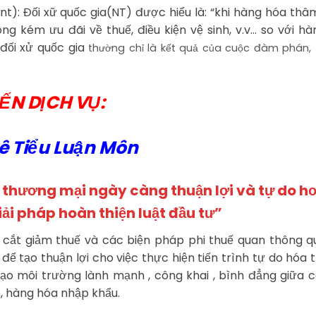
nt): Đối xữ quốc gia(NT) được hiểu là: “khi hàng hóa th
ng kém ưu đãi về thuế, điều kiện vệ sinh, v.v… so với h
đối xử quốc gia
thường chỉ là kết quả của cuộc đàm phán,
ẾN DỊCH VỤ:
ê Tiểu Luận Môn
g thương mại ngày càng thuận lợi và tự do h
ải pháp hoàn thiện luật đầu tư”
nh cắt giảm thuế và các biện pháp phi thuế quan thông 
tạo thuận lợi cho việc thực hiện tiến trình tự do hóa
tạo môi trường lành mạnh , công khai , bình đẳng giữa 
, hàng hóa nhập khẩu.