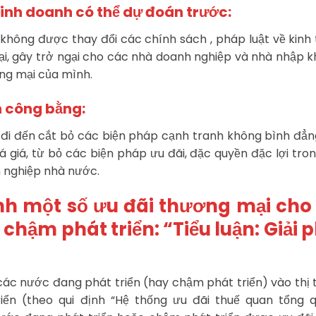
inh doanh có thể dự đoán trước:
không được thay đổi các chính sách , pháp luật về kinh
ại, gây trở ngại cho các nhà doanh nghiệp và nhà nhập k
ng mại của mình.
 công bằng:
đi đến cắt bỏ các biện pháp cạnh tranh không bình đẳ
há giá, từ bỏ các biện pháp ưu đãi, đặc quyền đặc lợi tro
h nghiệp nhà nước.
h một số ưu đãi thương mại cho
chậm phát triển: “Tiểu luận: Giải 
các nước đang phát triển (hay chậm phát triển) vào thị
iển (theo qui định “Hệ thống ưu đãi thuế quan tổng q