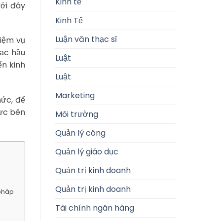
Kinh tế
ưới đây
Kinh Tế
Luận văn thạc sĩ
hiệm vụ
lạc hầu
Luật
ển kinh
Luật
Marketing
hức, để
lực bên
Môi trường
Quản lý công
Quản lý giáo dục
Quản trị kinh doanh
Quản trị kinh doanh
 pháp
Tài chính ngân hàng