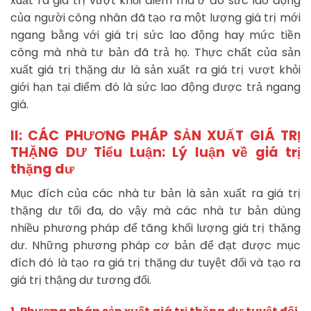
xuất ra giá trị vượt khỏi điểm mà ở đó sức lao động
của người công nhân đã tạo ra một lượng giá trị mới
ngang bằng với giá trị sức lao động hay mức tiền
công mà nhà tư bản đã trả họ. Thực chất của sản
xuất giá trị thặng dư là sản xuất ra giá trị vượt khỏi
giới hạn tại điểm đó là sức lao động được trả ngang
giá.
II: CÁC PHƯƠNG PHÁP SẢN XUẤT GIÁ TRỊ
THẶNG DƯ Tiểu Luận: Lý luận về giá trị
thặng dư
Mục đích của các nhà tư bản là sản xuất ra giá trị
thặng dư tối đa, do vậy mà các nhà tư bản dùng
nhiều phương pháp để tăng khối lượng giá trị thặng
dư. Những phương pháp cơ bản để đạt được mục
đích đó là tạo ra giá trị thặng dư tuyệt đối và tạo ra
giá trị thặng dư tương đối.