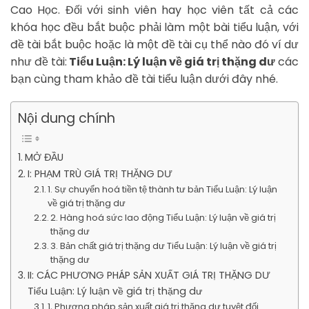
Cao Học. Đối với sinh viên hay học viên tất cả các
khóa học đều bắt buộc phải làm một bài tiểu luận, với
đề tài bắt buộc hoặc là một đề tài cụ thể nào đó ví dư
như đề tài:
Tiểu Luận: Lý luận về giá trị thặng dư
các
bạn cùng tham khảo đề tài tiểu luận dưới đây nhé.
Nội dung chính
MỞ ĐẦU
I: PHẠM TRÙ GIÁ TRỊ THẶNG DƯ
1. Sự chuyển hoá tiền tệ thành tư bản Tiểu Luận: Lý luận
về giá trị thặng dư
2. Hàng hoá sức lao động Tiểu Luận: Lý luận về giá trị
thặng dư
3. Bản chất giá trị thặng dư Tiểu Luận: Lý luận về giá trị
thặng dư
II: CÁC PHƯƠNG PHÁP SẢN XUẤT GIÁ TRỊ THẶNG DƯ
Tiểu Luận: Lý luận về giá trị thặng dư
1, Phương pháp sản xuất giá trị thặng dư tuyệt đối.