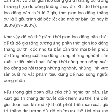
cần thiết và thời gian lao động giá trị thặng dư trong
trường hợp đó cũng không thay đổi. Khi đó thời gian
lao động cần thiết là 2 giờ, thời gian lao động thặng
dư là 6 giờ, trình độ bóc lột của nhà tư bản lúc này là
300%(m’=300%).
Như vậy để có thể giảm thời gian lao động cần thiết
để từ đó gia tăng tương ứng phần thời gian lao động
thặng dư thì các nhà tư bản cần tìm mọi biện pháp
để tăng năng suất lao động trong những nghành sản
xuất tư liệu sinh hoạt. Đồng thời nâng cao năng suất
lao động xã hội trong những nghành, những lĩnh vực
sản xuất ra vật phẩm tiêu dùng để nuôi sống người
công nhân.
Nếu trong giai đoạn đầu của chủ nghĩa tư bản, sản
xuất giá trị thặng dư tuyệt đối chiếm ưu thế, thì đến
giai đoạn sau khi mà kỹ thuật phát triển, sản xuất giá
trị thặng dư tương đối đã chiếm ưu thế. Hai phương