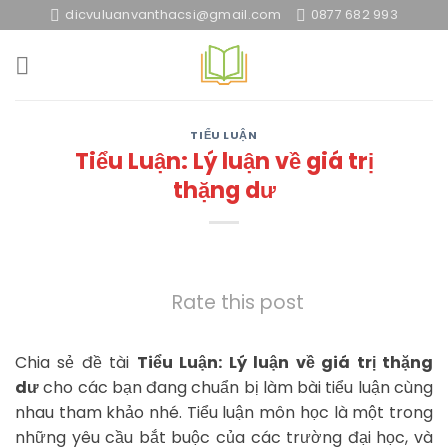
Skip
dicvuluanvanthacsi@gmail.com
0877 682 993
to
content
TIỂU LUẬN
Tiểu Luận: Lý luận về giá trị
thặng dư
Rate this post
Chia sẻ đề tài
Tiểu Luận: Lý luận về giá trị thặng
dư
cho các bạn đang chuẩn bị làm bài tiểu luận cùng
nhau tham khảo nhé. Tiểu luận môn học là một trong
những yêu cầu bắt buộc của các trường đại học, và