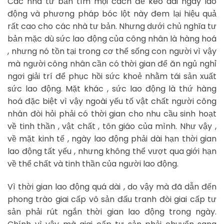
Các nhà tư bản tìm mọi cách để kéo dài ngày lao
động và phương pháp bóc lột này đem lại hiệu quả
rất cao cho các nhà tư bản. Nhưng dưới chủ nghĩa tư
bản mặc dù sức lao động của công nhân là hàng hoá
, nhưng nó tồn tại trong cơ thể sống con người vì vậy
mà người công nhân cần có thời gian để ăn ngủ nghỉ
ngơi giải trí để phục hồi sức khoẻ nhằm tái sản xuất
sức lao động. Mặt khác , sức lao động là thứ hàng
hoá đặc biệt vì vậy ngoài yếu tố vật chất người công
nhân đòi hỏi phải có thời gian cho nhu cầu sinh hoạt
về tinh thần , vật chất , tôn giáo của mình. Như vậy ,
về mặt kinh tế , ngày lao động phải dài hạn thời gian
lao động tất yếu , nhưng không thể vượt qua giới hạn
về thể chất và tinh thần của người lao động.
Vì thời gian lao động quá dài , do vậy mà đã dẫn đến
phong trào giai cấp vô sản đấu tranh đòi giai cấp tư
sản phải rút ngắn thời gian lao động trong ngày.