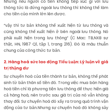
Nhưng nếu người có tiền không tiếp xúc gì với lưu
thông tức là đứng ngoài lưu thông thì không thể làm
cho tiền của mình lớn lên được.
“vậy thì tư bản không thể xuất hiện từ lưu thông và
cũng không thể xuất hiện ở bên ngoài lưu thông. Nó
phải xuất hiện trong lưu thông” (C Mac: TB,NXB sự
thật, HN, 1987 Q1, tập 1, trang 216). Đó là mâu thuẫn
chung của công thức tư bản.
2. Hàng hoá sức lao động Tiểu Luận: Lý luận về giá
trị thặng dư
Sự chuyển hoá của tiền thành tư bản, không thể phát
sinh từ bản thân số tiền đó. Trong việc mua bán hàng
hoá tiền chỉ là phương tiện lưu thông để thực hiện giá
cả hàng hoá, nên trước sau giá trị của nó vẫn không
thay đổi. Sự chuyển hoá đó xẩy ra trong quá trình vận
động của tư bản.Nhưng sự chuyển hoá đó không sảy