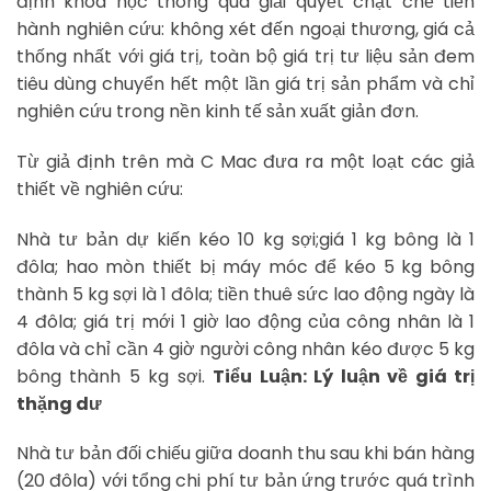
định khoa học thông qua giải quyết chặt chẽ tiến
hành nghiên cứu: không xét đến ngoại thương, giá cả
thống nhất với giá trị, toàn bộ giá trị tư liệu sản đem
tiêu dùng chuyển hết một lần giá trị sản phẩm và chỉ
nghiên cứu trong nền kinh tế sản xuất giản đơn.
Từ giả định trên mà C Mac đưa ra một loạt các giả
thiết về nghiên cứu:
Nhà tư bản dự kiến kéo 10 kg sợi;giá 1 kg bông là 1
đôla; hao mòn thiết bị máy móc để kéo 5 kg bông
thành 5 kg sợi là 1 đôla; tiền thuê sức lao động ngày là
4 đôla; giá trị mới 1 giờ lao động của công nhân là 1
đôla và chỉ cần 4 giờ người công nhân kéo được 5 kg
bông thành 5 kg sợi.
Tiểu Luận: Lý luận về giá trị
thặng dư
Nhà tư bản đối chiếu giữa doanh thu sau khi bán hàng
(20 đôla) với tổng chi phí tư bản ứng trước quá trình