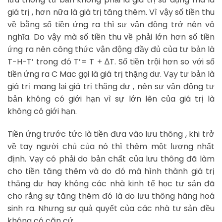
giá trị , hơn nữa là giá trị tăng thêm. Vì vậy số tiền thu
về bằng số tiền ứng ra thì sự vận động trở nên vô
nghĩa. Do vậy mà số tiền thu về phải lớn hơn số tiền
ứng ra nên công thức vận động đầy đủ của tư bản là
T-H-T’ trong đó T’= T + ∆T. Số tiền trội hơn so với số
tiền ứng ra C Mac gọi là giá trị thặng dư. Vạy tư bản là
giá trị mang lại giá trị thặng dư , nên sự vận động tư
bản không có giới hạn vì sự lớn lên của giá trị là
không có giới hạn.
Tiền ứng trước tức là tiền đưa vào lưu thông , khi trở
về tay người chủ của nó thì thêm một lượng nhất
định. Vạy có phải do bản chất của lưu thông đã làm
cho tiền tăng thêm và do đó mà hình thành giá trị
thặng dư hay không các nhà kinh tế học tư sản đã
cho rằng sự tăng thêm đó là do lưu thông hàng hoá
sinh ra. Nhưng sự quả quyết của các nhà tư sản đều
không có căn cứ.