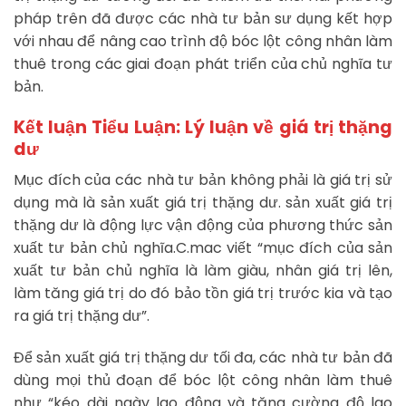
pháp trên đã được các nhà tư bản sư dụng kết hợp
với nhau để nâng cao trình độ bóc lột công nhân làm
thuê trong các giai đoạn phát triển của chủ nghĩa tư
bản.
Kết luận
Tiểu Luận: Lý luận về giá trị thặng
dư
Mục đích của các nhà tư bản không phải là giá trị sử
dụng mà là sản xuất giá trị thặng dư. sản xuất giá trị
thặng dư là động lực vận động của phương thức sản
xuất tư bản chủ nghĩa.C.mac viết “mục đích của sản
xuất tư bản chủ nghĩa là làm giàu, nhân giá trị lên,
làm tăng giá trị do đó bảo tồn giá trị trước kia và tạo
ra giá trị thặng dư”.
Để sản xuất giá trị thặng dư tối đa, các nhà tư bản đã
dùng mọi thủ đoạn để bóc lột công nhân làm thuê
như “kéo dài ngày lao động và tăng cường độ lao