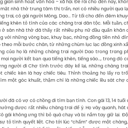
 gian sinh hoạt văn hóa – xã hội. Để rồi cho đến nay, khô
ặt nhà thờ trung tâm thị trấn, nơi có nhiều người qua lại
ng trai, cô gái người Mông, Dao… Từ tối cho đến đêm khu
tiếng khèn tỏ tình của các chàng trai dân tộc. Mỗi tuần, 
và ở sân nhà thờ đã thấy rất nhiều phụ nữ đầu quấn khăn 
g với những vòng bạc, khuy bạc, những đồng tiền nhỏ đí
o theo mỗi bước chân, từ những chùm lục lạc đồng xinh x
ng của họ là những chàng trai người Dao trong trang p
mọi người kết bạn qua tiếng khèn, tiếng sáo…, trong đó 
g người đi Chợ tình trước đây kể lại, những chàng tra
chiếc kèn lá hay chiếc tiêu. Thỉnh thoảng họ lấy ra trổ
ì tìm một góc khuất, thậm chí là những chiếc lều sát chợ 
 đã có vợ có chồng đi tìm bạn tình. Con gái 13, 14 tuổi 
hường được rất nhiều chàng trai để ý. Họ vây quanh, hát
Cô gái không ưng thì bỏ quà chạy và bị nắm tay giữ lại. Ð
 sự tỏ tình quyết liệt. Cho tới lúc “chấm” được một chàng,