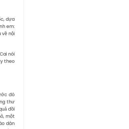
ốc, dựa
anh em:
 về nội
Cai nói
ấy theo
rước đó
ong thư
quả đồi
hỏ, một
ào dân