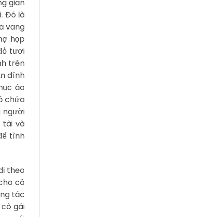
ng gian
. Đó là
ya vang
chợ họp
đỏ tươi
nh trên
ắn đính
hục áo
có chứa
i người
 tài và
để tình
đi theo
 cho cô
ộng tác
 cô gái