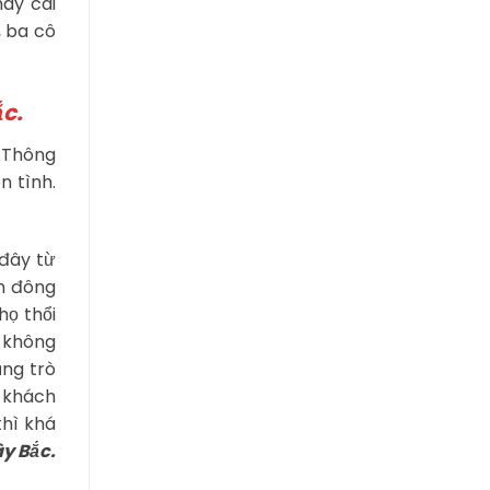
hay cái
, ba cô
ắc.
. Thông
n tình.
đây từ
òn đông
họ thổi
, không
ũng trò
h khách
thì khá
ây Bắc.