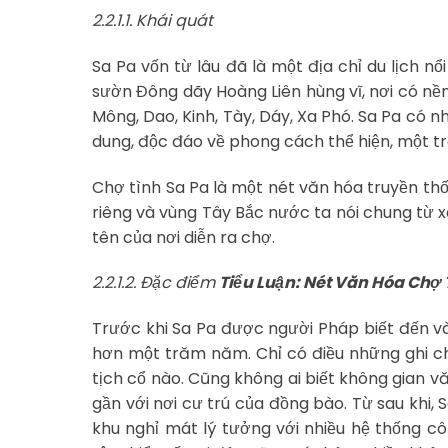
2.2.1.1. Khái quát
Sa Pa vốn từ lâu đã là một địa chỉ du lịch n
sườn Đông dãy Hoàng Liên hùng vĩ, nơi có nền 
Mông, Dao, Kinh, Tày, Dáy, Xa Phó. Sa Pa có 
dung, độc đáo về phong cách thể hiện, một tr
Chợ tình Sa Pa là một nét văn hóa truyền th
riêng và vùng Tây Bắc nước ta nói chung từ x
tên của nơi diễn ra chợ.
2.2.1.2. Đặc điểm
Tiểu Luận: Nét Văn Hóa Chợ 
Trước khi Sa Pa được người Pháp biết đến và 
hơn một trăm năm. Chỉ có điều những ghi ch
tịch cổ nào. Cũng không ai biết không gian vă
gần với nơi cư trú của đồng bào. Từ sau khi,
khu nghỉ mát lý tưởng với nhiều hệ thống 