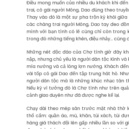
Điều mong muốn của nhiều du khách khi đến 
trai, cô gái người Mông, Dao đúng theo tru
Thay vào đó là một sự pha trộn kỳ khôi giữa
các chàng trai người Mông, Dao tay đeo đồn
mình với bạn tình có lẽ cũng chỉ còn trong
trong đó những tiếng khèn, điệu nhảy… cũng đ
Những nét độc đáo của Chợ tình giờ đây khô
nập, nhưng chủ yếu là người dân tộc Kinh và 
mía nướng và cả lòng lợn nướng. Khách đến 
vài tốp cô gái Dao đến tập trung hát hò. Như
người dân tộc mà là những khúc nhạc tân t
hiếu kỳ vì tưởng đó là Chợ tình như trên qu
cảnh giao duyên như đã được nghe kể lại.
Chạy dài theo mép sân trước mặt nhà thờ l
thổ cẩm: quần áo, mũ, khăn, túi xách, túi đự
hàng giá thách đội lên gấp nhiều lần so với