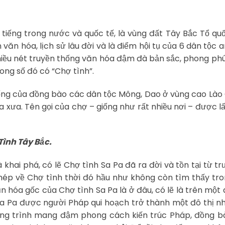
ổi tiếng trong nước và quốc tế, là vùng đất Tây Bắc Tổ qu
văn hóa, lịch sử lâu đời và là điểm hội tụ của 6 dân tộc 
nhiều nét truyền thống văn hóa đậm đà bản sắc, phong phú
ong số đó có “Chợ tình”.
ống của đồng bào các dân tộc Mông, Dao ở vùng cao Lào 
a xưa. Tên gọi của chợ – giống như rất nhiều nơi – được l
Tình Tây Bắc.
khai phá, có lẽ Chợ tình Sa Pa đã ra đời và tồn tại từ t
ép về Chợ tình thời đó hầu như không còn tìm thấy tr
n hóa gốc của Chợ tình Sa Pa là ở đâu, có lẽ là trên một 
 Sa Pa được người Pháp qui hoạch trở thành một đô thị n
công trình mang đậm phong cách kiến trúc Pháp, đồng b