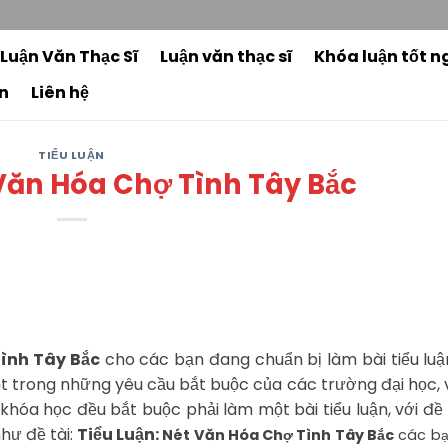
3
 Luận Văn Thạc Sĩ
Luận văn thạc sĩ
Khóa luận tốt n
n
Liên hệ
TIỂU LUẬN
 Văn Hóa Chợ Tình Tây Bắc
Tình Tây Bắc
cho các bạn đang chuẩn bị làm bài tiểu lu
t trong những yêu cầu bắt buộc của các trường đại học,
 khóa học đều bắt buộc phải làm một bài tiểu luận, với đề 
hư đề tài:
Tiểu Luận:
Nét Văn Hóa Chợ Tình Tây Bắc
các bạ