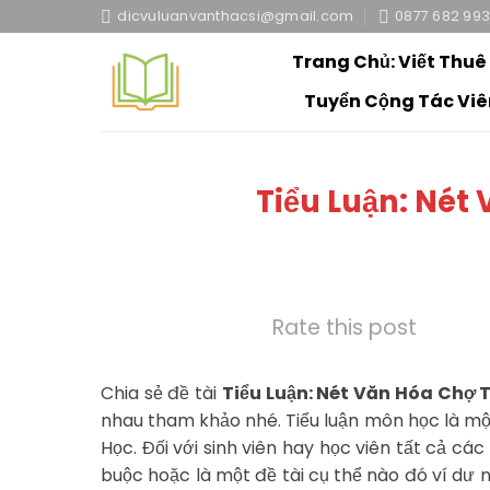
Skip
dicvuluanvanthacsi@gmail.com
0877 682 99
to
Trang Chủ: Viết Thuê
content
Tuyển Cộng Tác Viê
Tiểu Luận: Nét
Rate this post
Chia sẻ đề tài
Tiểu Luận: Nét Văn Hóa Chợ 
nhau tham khảo nhé. Tiểu luận môn học là mộ
Học. Đối với sinh viên hay học viên tất cả các
buộc hoặc là một đề tài cụ thể nào đó ví dư n