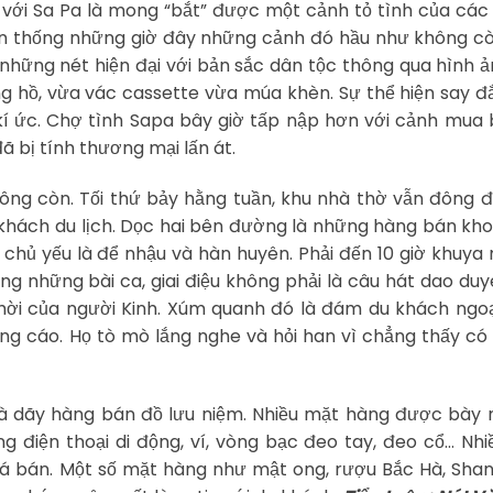
với Sa Pa là mong “bắt” được một cảnh tỏ tình của cá
yền thống những giờ đây những cảnh đó hầu như không c
 những nét hiện đại với bản sắc dân tộc thông qua hình 
g hồ, vừa vác cassette vừa múa khèn. Sự thể hiện say 
 kí ức. Chợ tình Sapa bây giờ tấp nập hơn với cảnh mua
ã bị tính thương mại lấn át.
ng còn. Tối thứ bảy hằng tuần, khu nhà thờ vẫn đông 
khách du lịch. Dọc hai bên đường là những hàng bán khoa
chủ yếu là để nhậu và hàn huyên. Phải đến 10 giờ khuya
ng những bài ca, giai điệu không phải là câu hát dao du
hời của người Kinh. Xúm quanh đó là đám du khách ngoạ
ảng cáo. Họ tò mò lắng nghe và hỏi han vì chẳng thấy c
à dãy hàng bán đồ lưu niệm. Nhiều mặt hàng được bày 
ng điện thoại di động, ví, vòng bạc đeo tay, đeo cổ… Nh
 giá bán. Một số mặt hàng như mật ong, rượu Bắc Hà, Sha