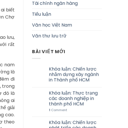
Tài chính ngân hàng
ai biết
Tiểu luận
yền Chợ
Văn học Việt Nam
Văn thư lưu trữ
ao lưu,
với rất
BÀI VIẾT MỚI
ước nam
Khóa luận: Chiến lược
ường là
nhằm dựng xây ngành
 đêm đi
in Thành phố HCM
, trong
Khóa luận: Thực trạng
ợ đó là
các doanh nghiệp in
hông ai
thành phố HCM
hể giải
1
Comment
ng cao.
hợ theo
Khóa luận: Chiến lược
phát triển các doanh