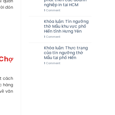
mĩ quan
nghiệp in tại HCM
ười đón
1
Comment
Khóa luận: Tín ngưỡng
thờ Mẫu khu vực phố
Hiến tỉnh Hưng Yên
1
Comment
Khóa luận: Thực trạng
của tín ngưỡng thờ
 Chợ
Mẫu tại phố Hiến
1
Comment
ột cách
ức hàng
 về văn