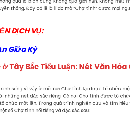
hông quá lố bịch cũng không quá giới hạn, không mất 
yền thống. Đây có lẽ là lí do mà “Chợ tình” được mọi ng
ẾN DỊCH VỤ:
ận Giữa Kỳ
c ở Tây Bắc Tiểu Luận: Nét Văn Hóa
ố sinh sống vì vậy ở mỗi nơi Chợ tình lại được tổ chức m
ới những nét đặc sắc riêng. Có nơi Chợ tình được tổ ch
 chức một lần. Trong quá trình nghiên cứu và tìm hiểu
ột số Chợ tình nổi tiếng và đặc sắc sau: