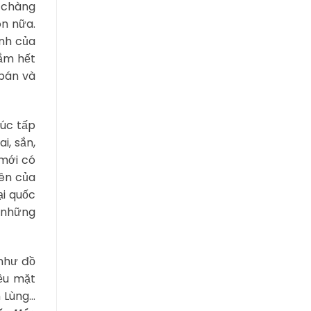
c chàng
òn nữa.
ảnh của
đắm hết
 bán và
đúc tấp
i, sắn,
 mới có
yên của
i quốc
ó những
như đồ
iều mặt
n Lùng…