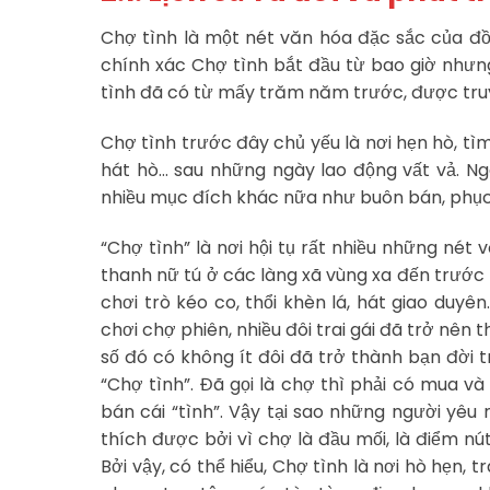
Chợ tình là một nét văn hóa đặc sắc của đồn
chính xác Chợ tình bắt đầu từ bao giờ nhưn
tình đã có từ mấy trăm năm trước, được truy
Chợ tình trước đây chủ yếu là nơi hẹn hò, tìm 
hát hò… sau những ngày lao động vất vả. Ng
nhiều mục đích khác nữa như buôn bán, phục 
“Chợ tình” là nơi hội tụ rất nhiều những né
thanh nữ tú ở các làng xã vùng xa đến trước
chơi trò kéo co, thổi khèn lá, hát giao duy
chơi chợ phiên, nhiều đôi trai gái đã trở nên 
số đó có không ít đôi đã trở thành bạn đời 
“Chợ tình”. Đã gọi là chợ thì phải có mua 
bán cái “tình”. Vậy tại sao những người yêu 
thích được bởi vì chợ là đầu mối, là điểm n
Bởi vậy, có thể hiểu, Chợ tình là nơi hò hẹn,