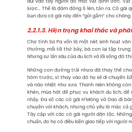
dúi vào tay người đó một vật định ước. Vật
lược… Thế là đám đông ồ lên, tản ra. Cô gái qua
bạn đưa cô gái này đến “gửi gắm” cho chàng tr
2.2.1.3. Hiện trạng khai thác và phát
Chợ tình Sa Pa vốn là một nét sinh hoạt văn
thường, mỗi tối thứ bảy, bà con lại tập tru
Nhưng sự lấn sâu của du lịch và lối sống đô th
Những con đường trải nhựa đã thay thế cho
hôm trước, vì thay vào đó họ sẽ di chuyển 
và náo nhiệt như xưa. Thanh niên không còn
khèn, múa hát để phục vụ khách du lịch, để x
nhảy. Đa số các cô gái H’Mông và Dao đi bá
chuyện với khách, nhưng chủ yếu là mặc cả gi
Tây cặp với các cô gái người dân tộc. Những 
chuẩn, do họ có điều kiện giao tiếp với người