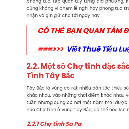
phong tục, tập quán tùy từng địa phương, k
cũng không vi phạm lễ nghi hay phong tục tru
nhận và gìn giữ cho tới ngày nay.
CÓ THỂ BẠN QUAN TÂM Đ
===>>>
Viết Thuê Tiểu Lu
2.2. Một số Chợ tình đặc sắ
Tình Tây Bắc
Tây Bắc là vùng có rất nhiều dân tộc thiểu s
khác nhau, vào những thời điểm khác nhau v
tuần nhưng cũng có nơi một năm mới được tổ
hóa Chợ tình ở vùng Tây Bắc, có thể nêu lên m
2.2.1 Chợ tình Sa Pa