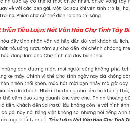
 định ước ấy có thể là một chiếc nhẫn, chiếc vòng tay 
y về với các bạn gái. Một lúc sau khi yên tĩnh trở lại, hai
ai nọ. Phiên chợ cứ thế diễn ra cho tới sáng.
 triển
Tiểu Luận: Nét Văn Hóa Chợ Tình Tây B
 hóa đầy tính nhân văn và hấp dẫn đối với khách du lịch
ng hát hò, uống rượu tâm sự cho đến khi chếnh chóang me
ị hóa đang làm cho Chợ tình nơi đây biến thái.
 những con đường mòn, mọi người cũng không phải tới 
bằng xe máy. Chính vì thế Chợ tình ngày nay đã không c
 hồn nhiên thổi khèn, múa hát mời bạn nhảy mà giờ đây 
in tiền du khách. Nhiều khi không cho tiền họ không thổi
n thổ cẩm dạo xung quanh khu vực chợ. Thỉnh thoảng c
á tiền. Khách đến Sa Pa từ lâu không còn lạ với hình ản
cô gái này nói tiếng Việt không sõi nhưng nói tiếng Anh 
 nước ngoài từ tấm bé.
Tiểu Luận: Nét Văn Hóa Chợ Tình T