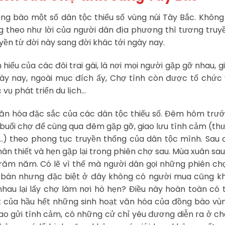
g bào một số dân tộc thiểu số vùng núi Tây Bắc. Không 
g theo như lời của người dân địa phương thì tương tru
ền từ đời này sang đời khác tới ngày nay.
hiểu của các đôi trai gái, là nơi mọi người gặp gỡ nhau, gi
ày nay, ngoài mục đích ấy, Chợ tình còn được tổ chức 
vụ phát triển du lịch…
t văn hóa đặc sắc của các dân tộc thiểu số. Đêm hôm tr
 buổi chợ để cùng qua đêm gặp gỡ, giao lưu tình cảm (th
ên…) theo phong tục truyền thống của dân tộc mình. Sau
thân thiết và hẹn gặp lại trong phiên chợ sau. Mùa xuân sau
trăm năm. Có lẽ vì thế mà người dân gọi những phiên ch
và bán nhưng đặc biệt ở đây không có người mua cũng k
nhau lại lấy chợ làm nơi hò hẹn? Điều này hoàn toàn có t
út của hầu hết những sinh hoạt văn hóa của đồng bào vù
 trao gửi tình cảm, có những cử chỉ yêu đương diễn ra ở c