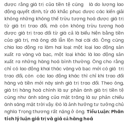
được rằng giá trị của tiền tệ cũng là do lượng lao
động quyết định, từ đó khắc phục được các kiến giải
không những không thể trừu tượng hoá được giá trị
từ giá trị trao đổi, mà còn không trừu tượng hoá
được giá trị trao đổi từ giá cả là biểu hiện bằng tiền
của giá trị, mà ông đã lẫn lộn hai cái đó. Ông cũng
chia lao động ra làm hai loại: một loại lao động sản
xuất ra vàng và bạc, một loại khác là lao động sản
xuất ra những hàng hoá bình thường. Ông cho rằng
chỉ có lao động khai thác vàng và bạc mới có giá trị
trao đổi, còn các lao động khác thì chỉ khi trao đổi
hàng và tiền mới này sinh giá trị trao đổi. Theo ông,
giá trị hàng hoá chính là sự phản ánh giá trị tiền tệ
cũng như ánh sáng của mặt trăng là sự phản chiếu
ánh sáng mặt trời vậy. Đó là ảnh hưởng tư tưởng chủ
nghĩa Trọng thương rất nặng ở ông.
Tiểu Luận: Phân
tích lý luận giá trị và giá cả hàng hoá