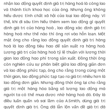
nhận lao động quyết định giá trị hàng hoá là công lao
và thành tích khoa học của ông. Nhưng ông không
hiểu được tính chất xã hội của loại lao động này. Vì
thế, khi đi sâu tìm hiểu thêm xem lao động gì quyết
định giá trị của hàng hoá , lao động xác định giá trị
hàng hoá như thế nào thì ông rơi vào hỗn loạn. Một
mặt ông cho rằng lao động quyết định giá trị hàng
hoá là lao động tiêu hao để sản xuất ra hàng hoá.
Lượng giá trị của hàng hoá tỷ lệ thuận với lượng thời
gian lao động hao phí trong sản xuất. Đồng thời ông
còn nghiên cứu sự phân biệt giữa lao động giản đơn
và lao động phức tạp, ông cho rằng trong cùng một
thời gian, lao động phức tạp tạo ra giá trị nhiều hơn là
lao động đơn giản. Nhưng đồng thời ông lại cho rằng
giá trị một hàng hóa bằng số lượng lao động mà
người ta có thể mua được nhờ hàng hoá đó. Đây là
điều luẩn quẩn và sai lầm của A.Smith, dùng giá trị
quyết định giá trị. Ông đã lẫn lộn vấn đề giá trị đã