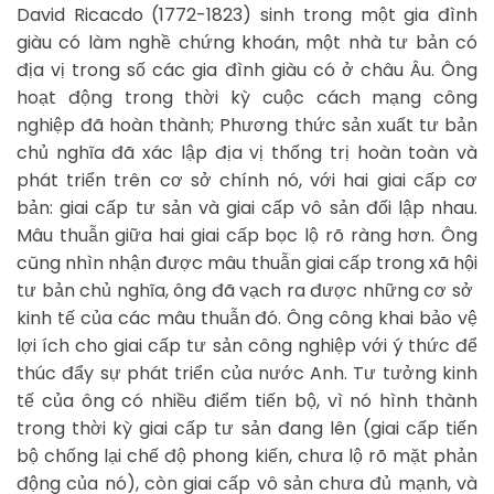
David Ricacdo (1772-1823) sinh trong một gia đình
giàu có làm nghề chứng khoán, một nhà tư bản có
địa vị trong số các gia đình giàu có ở châu Âu. Ông
hoạt động trong thời kỳ cuộc cách mạng công
nghiệp đã hoàn thành; Phương thức sản xuất tư bản
chủ nghĩa đã xác lập địa vị thống trị hoàn toàn và
phát triển trên cơ sở chính nó, với hai giai cấp cơ
bản: giai cấp tư sản và giai cấp vô sản đối lập nhau.
Mâu thuẫn giữa hai giai cấp bọc lộ rõ ràng hơn. Ông
cũng nhìn nhận được mâu thuẫn giai cấp trong xã hội
tư bản chủ nghĩa, ông đã vạch ra được những cơ sở
kinh tế của các mâu thuẫn đó. Ông công khai bảo vệ
lợi ích cho giai cấp tư sản công nghiệp với ý thức để
thúc đẩy sự phát triển của nước Anh. Tư tưởng kinh
tế của ông có nhiều điểm tiến bộ, vì nó hình thành
trong thời kỳ giai cấp tư sản đang lên (giai cấp tiến
bộ chống lại chế độ phong kiến, chưa lộ rõ mặt phản
động của nó), còn giai cấp vô sản chưa đủ mạnh, và