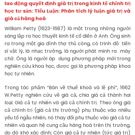
lao động quyết định giá trị trong kinh tế chính trị
học tư sản:
Tiểu Luận: Phân tích lý luận giá trị và
giá cả hàng hoá
William Petty (1623-1687) là một trong những người
sáng lập ra học thuyết kinh tế cổ điển ở Anh. Ông sinh
ra trong một gia đình thợ thủ công, có trinh độ tiến
sĩ vật lý, là nhạc trưởng, là người phát minh ra máy
chữ. Ông là người áp dụng phương pháp mới trong
nghiên cứu khoa học, được gọi là phương pháp khoa
học tự nhiên.
Trong tác phẩm “Bàn về thuế khoá và lệ phí”, 1662
W.Petty nghiên cứu về giá cả, chia giá cả thành hai
loại: Giá cả tự nhiên và giá cả chính trị. Theo ông giá
cả chính trị (giá cả thị trường) phụ thuộc vào nhiều
yếu tố ngẫu nhiên, nó thay đổi phụ thuộc vào giá cả tự
nhiên và quan hệ cung cầu hàng hoá trên thị trường,
do đó khó xác định; Còn giá cả tự nhiên (tức giá trị)