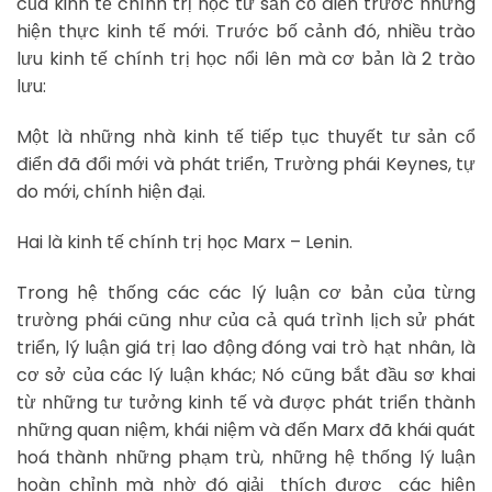
của kinh tế chính trị học tư sản cổ điển trước những
hiện thực kinh tế mới. Trước bố cảnh đó, nhiều trào
lưu kinh tế chính trị học nổi lên mà cơ bản là 2 trào
lưu:
Một là những nhà kinh tế tiếp tục thuyết tư sản cổ
điển đã đổi mới và phát triển, Trường phái Keynes, tự
do mới, chính hiện đại.
Hai là kinh tế chính trị học Marx – Lenin.
Trong hệ thống các các lý luận cơ bản của từng
trường phái cũng như của cả quá trình lịch sử phát
triển, lý luận giá trị lao động đóng vai trò hạt nhân, là
cơ sở của các lý luận khác; Nó cũng bắt đầu sơ khai
từ những tư tưởng kinh tế và được phát triển thành
những quan niệm, khái niệm và đến Marx đã khái quát
hoá thành những phạm trù, những hệ thống lý luận
hoàn chỉnh mà nhờ đó giải thích được các hiện