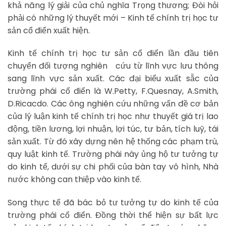
khả năng lý giải của chủ nghĩa Trọng thương; Đòi hỏi
phải có những lý thuyết mới – Kinh tế chính trị học tư
sản cổ điển xuất hiện.
Kinh tế chính trị học tư sản cổ điển lần đầu tiên
chuyển đối tượng nghiên cứu từ lĩnh vực lưu thông
sang lĩnh vực sản xuất. Các đại biểu xuất sẵc của
trường phái cổ điển là W.Petty, F.Quesnay, A.Smith,
D.Ricacdo. Các ông nghiên cứu những vấn đề cơ bản
của lý luận kinh tế chính trị học như thuyết giá trị lao
động, tiền lương, lợi nhuận, lợi túc, tư bản, tích luỹ, tái
sản xuất. Từ đó xây dựng nên hệ thống các phạm trù,
quy luật kinh tế. Trường phái này ủng hộ tư tưởng tự
do kinh tế, dưới sự chi phối của bàn tay vô hình, Nhà
nước không can thiệp vào kinh tế.
Song thực tế đã bác bỏ tư tưởng tự do kinh tế của
trường phái cổ điển. Đồng thời thể hiện sự bất lực