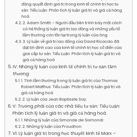
động quyết định giá trị trong kinh tế chính trị học tư
sản: Tiểu Luận: Phân tích lý luận giá trị và giá cả hàng
hoá
2. Adam Smith – Người đầu tiên trình bày một cách
có hệ thống lý luận giá trị lao động và những yếu tố
tầm thường còn tồn tại trong lý luận của ông:
3. Lý luận về giá trị lao động của David Ricacdo đã
đạt tới đỉnh cao của kinh tế chính trị học cổ điển của
giai cấp tư sản: Tiểu Luận: Phân tích lý luận giá trị và
giá cả hàng hoá
IV: Những lý luận của kinh tế chính trị tư sản tầm
thường:
1. Tính tầm thường trong lý luận giá trị của Thomas
Robert Malthus: Tiểu Luận: Phân tích lý luận giá trị và
giá cả hàng hoá
2. Lý luận của Jean Baptisste Say:
V: Trường phái của các nhà tiểu tư sản: Tiểu Luận:
Phân tích lý luận giá trị và giá cả hàng hoá
1. Những lý luận của Simonde de Sismondi:
2. Những lý luận của Proudhon:
VI: Lý luận giá trị trong học thuyết kinh tế Marx –