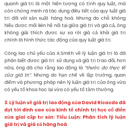
quanh giá trị là một hiện tượng có tính quy luật, mà
còn chứng minh rã tác dụng điều tiết của quy luật giá
trị đối với sản xuất hàng hoá. Nhưng do chỗ không
hiểu được mối liên hệ nối tại giữa giá trị và giá cả, ông
không giải thích được sự xa rời giá cả khỏi giá trị
chính là hình thức tác động của quy luật giá trị.
Công lao chủ yếu của A.Smith về lý luận giá trị là đã
phân biệt được giá trị sử dụng và giá trị trao đổi, hơn
nữa, ông đã cho rằng lao động là
“thước đo thực tế
của giá trị”
. Nhưng do hạn chế về lập trường, quan
điểm và phương pháp nên lý luận giá trị của ông vừa
có yếu tố khoa học lại vừa có yếu tố tầm thường.
3. Lý luận về giá trị lao động của David Ricacdo đã
đạt tới đỉnh cao của kinh tế chính trị học cổ điển
của giai cấp tư sản:
Tiểu Luận: Phân tích lý luận
giá trị và giá cả hàng hoá