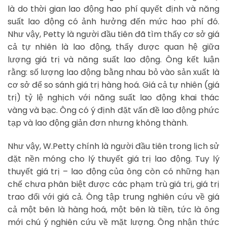
là do thời gian lao động hao phí quyết định và năng
suất lao động có ảnh hưởng đến mức hao phí đó.
Như vậy, Petty là người đầu tiên đã tìm thấy cơ sở giá
cả tự nhiên là lao động, thấy được quan hệ giữa
lượng giá trị và năng suất lao động. Ông kết luận
rằng: số lượng lao động bằng nhau bỏ vào sản xuất là
cơ sở để so sánh giá trị hàng hoá. Giá cả tự nhiên (giá
trị) tỷ lệ nghịch với năng suất lao động khai thác
vàng và bạc. Ông có ý định đặt vấn đề lao động phức
tạp và lao động giản đơn nhưng không thành.
Như vậy, W.Petty chính là người đầu tiên trong lịch sử
đặt nền móng cho lý thuyết giá trị lao động. Tuy lý
thuyết giá trị – lao động của ông còn có những hạn
chế chưa phân biệt được các phạm trù giá trị, giá trị
trao đổi với giá cả. Ông tập trung nghiên cứu về giá
cả một bên là hàng hoá, một bên là tiền, tức là ông
mới chú ý nghiên cứu về mặt lượng. Ông nhận thức