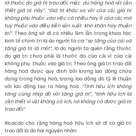
là thước đo giá trị trao đổi, mặc dù hàng hoá rất cần
thiết giá trị này”. “Giá trị khác xa với của cải, giá trị
không phụ thuộc vào việc có nhiều hay ít của cải, mà
tuỳ thuộc vào điều kiện sản xuất khó khăn hay thuận
lợi”.
Theo ông sở dĩ có nhiều lầm lẫn trong khoa học
kinh tế chính trị là do người ta coi “
sự tăng của cải và
tăng giá trị là một”
, là do người ta quên rằng thước
đo giá trị chưa phải là thước đo của cải vì của cải
không phụ thuộc vào giá trị. Theo ông giá trị trao đổi
hàng hoá được quy định bởi lượng lao động chứa
đựng trong hàng hoá, lượng lao động đó tỷ lệ thuận
với lao động tạo ra hàng hoá.
“Tính hữu ích không
tăng cùng nhịp độ với tăng giá trị”, “tính hữu ích là
cần thiết vì vật không có ích, nó không có được giá trị
trao đổi”.
Ricacdo cho rằng hàng hoá hữu ích sở dĩ có giá trị
trao đổi là do hai nguyên nhân: