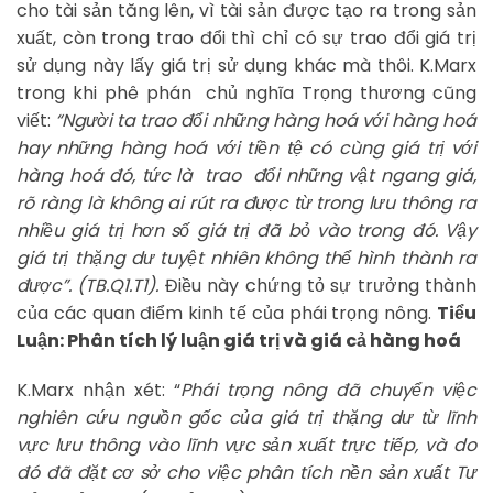
cho tài sản tăng lên, vì tài sản được tạo ra trong sản
xuất, còn trong trao đổi thì chỉ có sự trao đổi giá trị
sử dụng này lấy giá trị sử dụng khác mà thôi. K.Marx
trong khi phê phán chủ nghĩa Trọng thương cũng
viết:
“Người ta trao đổi những hàng hoá với hàng hoá
hay những hàng hoá với tiền tệ có cùng giá trị với
hàng hoá đó, tức là trao đổi những vật ngang giá,
rõ ràng là không ai rút ra được từ trong lưu thông ra
nhiều giá trị hơn số giá trị đã bỏ vào trong đó. Vậy
giá trị thặng dư tuyệt nhiên không thể hình thành ra
được”. (TB.Q1.T1).
Điều này chứng tỏ sự trưởng thành
của các quan điểm kinh tế của phái trọng nông.
Tiểu
Luận: Phân tích lý luận giá trị và giá cả hàng hoá
K.Marx nhận xét: “
Phái trọng nông đã chuyển việc
nghiên cứu nguồn gốc của giá trị thặng dư từ lĩnh
vực lưu thông vào lĩnh vực sản xuất trực tiếp, và do
đó đã đặt cơ sở cho việc phân tích nền sản xuất Tư