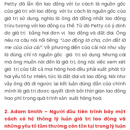
Petty đã lẫn lộn lao động với tư cách là nguồn gốc
của giá trị với lao động với tư cách là nguồn gốc của
giá trị sử dụng, nghĩa là ông đã đồng nhất lao động
trừu tượng với lao động cụ thể. Từ đó Petty có ý định
đo giá trị bằng hai đơn vị lao động và đất đai. Ông
nêu ra câu nói nổi tiếng: “
Lao động là cha, còn đất là
mẹ của của cải”.
Về phương diện của cải nói như vậy
là đúng, chỉ rõ nguồn gốc giá trị sử dụng. Nhưng cái
mà ông muốn nói đến là giá trị, ông nói: việc xem xét
giá trị của tất cả mọi hàng hoá đều phải xuất phát từ
hai yếu tố tự nhiên, tức là đất đai và lao động. Nói như
vậy ông đã đi ngược lại kết luận đúng đắn của chính
mình là giá trị được quyết định bởi thời gian lao động
hao phí trong quá trình sản xuất hàng hoá.
2. Adam Smith – Người đầu tiên trình bày một
cách có hệ thống lý luận giá trị lao động và
những yếu tố tầm thường còn tồn tại trong lý luận