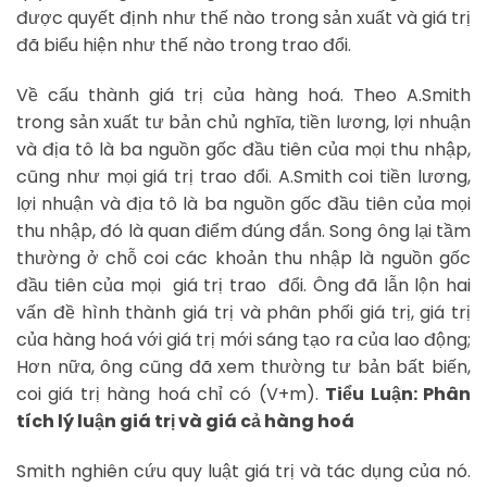
được quyết định như thế nào trong sản xuất và giá trị
đã biểu hiện như thế nào trong trao đổi.
Về cấu thành giá trị của hàng hoá. Theo A.Smith
trong sản xuất tư bản chủ nghĩa, tiền lương, lợi nhuận
và địa tô là ba nguồn gốc đầu tiên của mọi thu nhập,
cũng như mọi giá trị trao đổi. A.Smith coi tiền lương,
lợi nhuận và địa tô là ba nguồn gốc đầu tiên của mọi
thu nhập, đó là quan điểm đúng đắn. Song ông lại tầm
thường ở chỗ coi các khoản thu nhập là nguồn gốc
đầu tiên của mọi giá trị trao đổi. Ông đã lẫn lộn hai
vấn đề hình thành giá trị và phân phối giá trị, giá trị
của hàng hoá với giá trị mới sáng tạo ra của lao động;
Hơn nữa, ông cũng đã xem thường tư bản bất biến,
coi giá trị hàng hoá chỉ có (V+m).
Tiểu Luận: Phân
tích lý luận giá trị và giá cả hàng hoá
Smith nghiên cứu quy luật giá trị và tác dụng của nó.