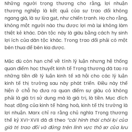
Những người trọng thương cho rằng, lợi nhuận
thương nghiệp là kết quả của sự trao đổi không
ngang giá, là sự lừa gạt, như chiến tranh. Họ cho rằng,
không một người nào thu được lợi mà lại không làm
thiệt kẻ khác. Dân tộc này là giàu bằng cách hy sinh
lợi ích của dân tộc khác. Trong trao đổi phải có một
bên thua để bên kia được.
Mặc dù còn hạn chế về tính lý luận nhưng hệ thống
quan điểm học thuyết kinh tế Trọng thương đã taọ ra
những tiền đề lý luận kinh tế xã hội cho các lý luận
kinh tế thị trường sau này phát triển. Điều này thể
hiện ở chỗ họ đưa ra quan điểm sự giàu có không
phải là giá trị sử dụng mà là giá trị, là tiền. Mục đích
hoạt động của kinh tế hàng hoá, kinh tế thị trường là
lợi nhuận. Marx chỉ ra rằng chủ nghĩa Trọng thương
thế kỷ XVI-XVII đã đi theo
“cái hình thái chói lọi của
giá trị trao đổi và đứng trên lĩnh vực thô sơ của lưu