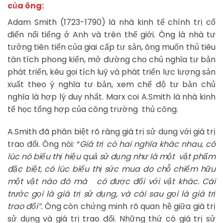
của ông:
Adam Smith (1723-1790) là nhà kinh tế chính trị cổ
điển nổi tiếng ở Anh và trên thế giới. Ông là nhà tư
tưởng tiên tiến của giai cấp tư sản, ông muốn thủ tiêu
tàn tích phong kiến, mở đường cho chủ nghĩa tư bản
phát triển, kêu gọi tích luỹ và phát triển lực lượng sản
xuất theo ý nghĩa tư bản, xem chế độ tư bản chủ
nghĩa là hợp lý duy nhất. Marx coi A.Smith là nhà kinh
tế học tổng hợp của công trường thủ công.
A.Smith đã phân biệt rõ ràng giá trị sử dụng với giá trị
trao đổi. Ông nói: “
Giá trị có hai nghĩa khác nhau, có
lúc nó biểu thị hiệu quả sử dụng như là một vật phẩm
đặc biệt, có lúc biểu thị sức mua do chỗ chiếm hữu
một vật nào đó mà có được đối với vật khác. Cái
trước gọi là giá trị sử dụng, và cái sau gọi là giá trị
trao đổi”.
Ông còn chứng minh rõ quan hệ giữa giá trị
sử dụng và giá trị trao đổi. Những thứ có giá trị sử