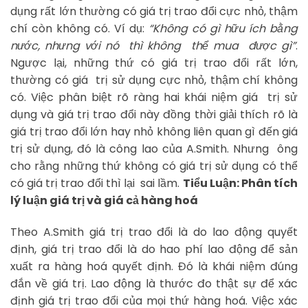
dụng rất lớn thường có giá trị trao đổi cực nhỏ, thậm
chí còn không có. Ví dụ:
“Không có gì hữu ích bằng
nước, nhưng với nó thì không thể mua được gì”
.
Ngược lại, những thứ có giá trị trao đổi rất lớn,
thường có giá trị sử dụng cực nhỏ, thậm chí không
có. Việc phân biệt rõ ràng hai khái niệm giá trị sử
dụng và giá trị trao đổi này đồng thời giải thích rõ là
giá trị trao đổi lớn hay nhỏ không liên quan gì đến giá
trị sử dụng, đó là công lao của A.Smith. Nhưng ông
cho rằng những thứ không có giá trị sử dụng có thể
có giá trị trao đổi thì lại sai lầm.
Tiểu Luận: Phân tích
lý luận giá trị và giá cả hàng hoá
Theo A.Smith giá trị trao đổi là do lao động quyết
định, giá trị trao đổi là do hao phí lao động để sản
xuất ra hàng hoá quyết định. Đó là khái niệm đúng
đắn về giá trị. Lao động là thước đo thật sự để xác
định giá trị trao đổi của mọi thứ hàng hoá. Việc xác