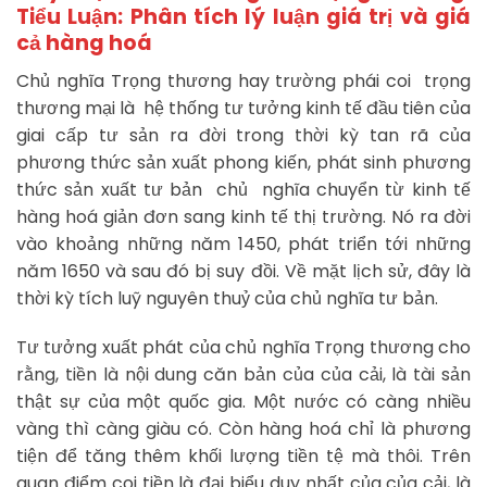
Tiểu Luận: Phân tích lý luận giá trị và giá
cả hàng hoá
Chủ nghĩa Trọng thương hay trường phái coi trọng
thương mại là hệ thống tư tưởng kinh tế đầu tiên của
giai cấp tư sản ra đời trong thời kỳ tan rã của
phương thức sản xuất phong kiến, phát sinh phương
thức sản xuất tư bản chủ nghĩa chuyển từ kinh tế
hàng hoá giản đơn sang kinh tế thị trường. Nó ra đời
vào khoảng những năm 1450, phát triển tới những
năm 1650 và sau đó bị suy đồi. Về mặt lịch sử, đây là
thời kỳ tích luỹ nguyên thuỷ của chủ nghĩa tư bản.
Tư tưởng xuất phát của chủ nghĩa Trọng thương cho
rằng, tiền là nội dung căn bản của của cải, là tài sản
thật sự của một quốc gia. Một nước có càng nhiều
vàng thì càng giàu có. Còn hàng hoá chỉ là phương
tiện để tăng thêm khối lượng tiền tệ mà thôi. Trên
quan điểm coi tiền là đại biểu duy nhất của của cải, là