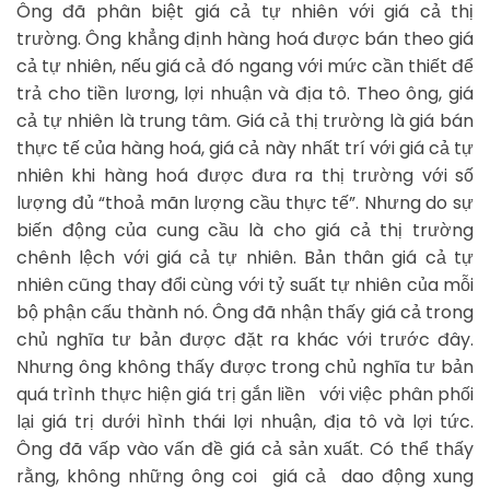
Ông đã phân biệt giá cả tự nhiên với giá cả thị
trường. Ông khẳng định hàng hoá được bán theo giá
cả tự nhiên, nếu giá cả đó ngang với mức cần thiết để
trả cho tiền lương, lợi nhuận và địa tô. Theo ông, giá
cả tự nhiên là trung tâm. Giá cả thị trường là giá bán
thực tế của hàng hoá, giá cả này nhất trí với giá cả tự
nhiên khi hàng hoá được đưa ra thị trường với số
lượng đủ “thoả mãn lượng cầu thực tế”. Nhưng do sự
biến động của cung cầu là cho giá cả thị trường
chênh lệch với giá cả tự nhiên. Bản thân giá cả tự
nhiên cũng thay đổi cùng với tỷ suất tự nhiên của mỗi
bộ phận cấu thành nó. Ông đã nhận thấy giá cả trong
chủ nghĩa tư bản được đặt ra khác với trước đây.
Nhưng ông không thấy được trong chủ nghĩa tư bản
quá trình thực hiện giá trị gắn liền với việc phân phối
lại giá trị dưới hình thái lợi nhuận, địa tô và lợi tức.
Ông đã vấp vào vấn đề giá cả sản xuất. Có thể thấy
rằng, không những ông coi giá cả dao động xung