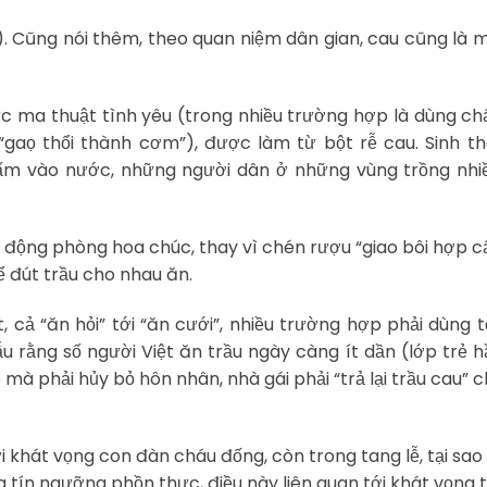
. Cũng nói thêm, theo quan niệm dân gian, cau cũng là 
ức ma thuật tình yêu (trong nhiều trường hợp là dùng ch
 “gaọ thổi thành cơm”), được làm từ bột rễ cau. Sinh t
ấm vào nước, những người dân ở những vùng trồng nhiề
 động phòng hoa chúc, thay vì chén rượu “giao bôi hợp cẩ
 đút trầu cho nhau ăn.
, cả “ăn hỏi” tới “ăn cưới”, nhiều trường hợp phải dùng 
u rằng số người Việt ăn trầu ngày càng ít dần (lớp trẻ 
 mà phải hủy bỏ hôn nhân, nhà gái phải “trả lại trầu cau” 
ới khát vọng con đàn cháu đống, còn trong tang lễ, tại sao
tín ngưỡng phồn thực, điều này liên quan tới khát vọng tá