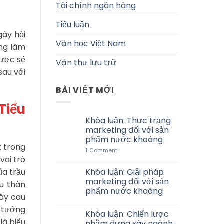
Tài chính ngân hàng
Tiểu luận
gày hội
Văn học Việt Nam
ũng làm
được sẻ
Văn thư lưu trữ
sau với
BÀI VIẾT MỚI
Tiểu
Khóa luận: Thực trạng
marketing đối với sản
phẩm nước khoáng
t trong
1
Comment
vai trò
ủa trầu
Khóa luận: Giải pháp
marketing đối với sản
u thân
phẩm nước khoáng
cây cau
n tưởng
Khóa luận: Chiến lược
là biểu
nhằm dựng xây ngành