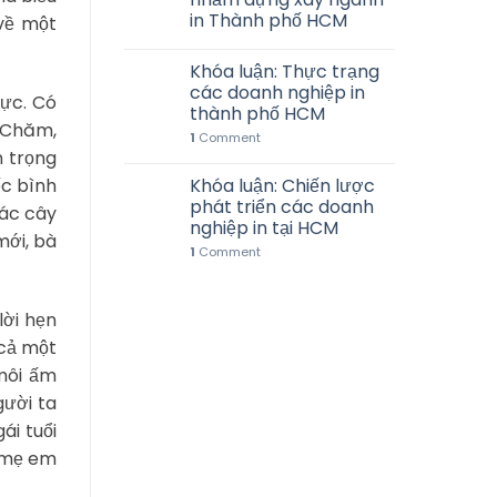
in Thành phố HCM
 về một
Khóa luận: Thực trạng
các doanh nghiệp in
hực. Có
thành phố HCM
a Chăm,
1
Comment
n trọng
ếc bình
Khóa luận: Chiến lược
phát triển các doanh
các cây
nghiệp in tại HCM
mới, bà
1
Comment
lời hẹn
 cả một
 môi ấm
gười ta
ái tuổi
y mẹ em