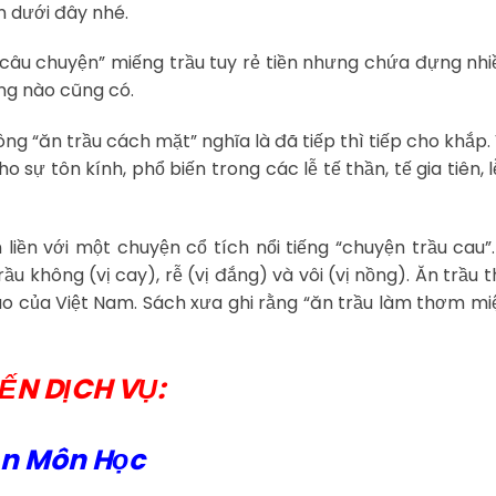
n dưới đây nhé.
câu chuyện” miếng trầu tuy rẻ tiền nhưng chứa đựng nhi
ùng nào cũng có.
hông “ăn trầu cách mặt” nghĩa là đã tiếp thì tiếp cho khắp. 
ho sự tôn kính, phổ biến trong các lễ tế thần, tế gia tiên, l
iền với một chuyện cổ tích nổi tiếng “chuyện trầu cau”
rầu không (vị cay), rễ (vị đắng) và vôi (vị nồng). Ăn trầu t
o của Việt Nam. Sách xưa ghi rằng “ăn trầu làm thơm mi
ẾN DỊCH VỤ:
ận Môn Học