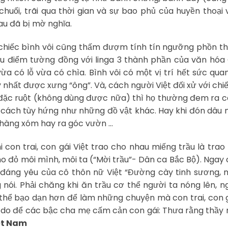
chuối, trãi qua thời gian và sự bao phủ của huyền thoại
au đã bị mờ nghĩa.
là chiếc bình vôi cũng thấm đượm tính tín ngưỡng phồn t
hiều điểm tường đồng với linga 3 thành phần của văn hó
vừa có lỗ vừa có chìa. Bình vôi có một vị trí hết sức qua
y nhất được xưng “ông”. Và, cách người Việt đối xử với chi
ôi đặc ruột (không dùng được nữa) thì họ thường đem ra 
 cách tùy hứng như những đồ vật khác. Hay khi đón dâu 
 hàng xóm hay ra góc vườn …
 con trai, con gái Việt trao cho nhau miếng trầu là trao 
cho đỏ môi mình, môi ta (“Mời trầu”- Dân ca Bắc Bộ). Ngay
t đáng yêu của cô thôn nữ Việt “Đường cày tinh sương,
nói. Phải chăng khi ăn trầu cơ thể người ta nóng lên, n
thể bạo dạn hơn để làm những chuyện mà con trai, con g
lý do để các bậc cha mẹ cấm cản con gái: Thưa rằng thầ
iệt Nam