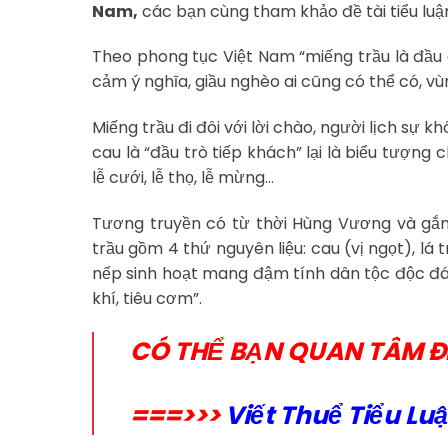
Nam,
các bạn cùng tham khảo đề tài tiểu luậ
Theo phong tục Việt Nam “miếng trầu là đầu 
cảm ý nghĩa, giầu nghèo ai cũng có thể có, v
Miếng trầu đi đôi với lời chào, người lịch sự k
cau là “đầu trò tiếp khách” lại là biểu tượng c
lễ cưới, lễ thọ, lễ mừng…
Tương truyền có từ thời Hùng Vương và gắn l
trầu gồm 4 thứ nguyên liệu: cau (vị ngọt), lá t
nếp sinh hoạt mang đậm tính dân tộc độc đá
khí, tiêu cơm”.
CÓ THỂ BẠN QUAN TÂM Đ
===>>>
Viết Thuể Tiểu Lu