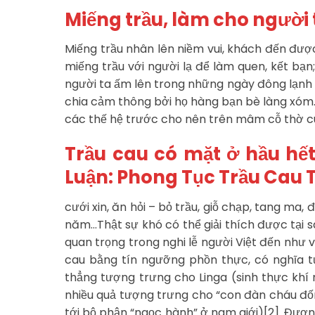
Miếng trầu, làm cho người 
Miếng trầu nhân lên niềm vui, khách đến được m
miếng trầu với người lạ để làm quen, kết bạn;
người ta ấm lên trong những ngày đông lạnh g
chia cảm thông bởi họ hàng bạn bè làng xóm. 
các thế hệ trước cho nên trên mâm cỗ thờ cún
Trầu cau có mặt ở hầu hết
Luận: Phong Tục Trầu Cau 
cưới xin, ăn hỏi – bỏ trầu, giỗ chạp, tang ma,
năm…Thật sự khó có thể giải thích được tại sa
quan trọng trong nghi lễ người Việt đến như vậy
cau bằng tín ngưỡng phồn thực, có nghĩa t
thẳng tượng trưng cho Linga (sinh thực khí 
nhiều quả tượng trưng cho “con đàn cháu đốn
tới bộ phận “ngọc hành” ở nam giới)[2]. Đươ