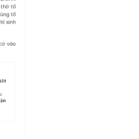
 thờ tổ
cúng tổ
hỉ sinh
 cứ vào
tốt
u.
uận