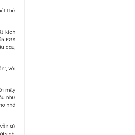
một thứ
ất kích
hời PGS
u cau,
n”, với
tới mấy
hầu như
cho nhà
 vẫn sử
i sinh.