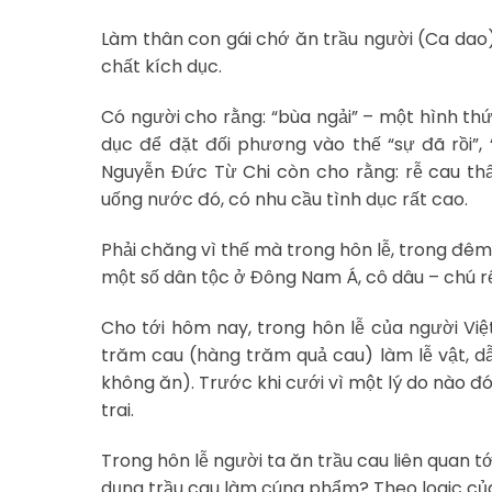
Làm thân con gái chớ ăn trầu người (Ca dao)
chất kích dục.
Có người cho rằng: “bùa ngải” – một hình th
dục để đặt đối phương vào thế “sự đã rồi”,
Nguyễn Đức Từ Chi còn cho rằng: rễ cau th
uống nước đó, có nhu cầu tình dục rất cao.
Phải chăng vì thế mà trong hôn lễ, trong đêm
một số dân tộc ở Đông Nam Á, cô dâu – chú rể
Cho tới hôm nay, trong hôn lễ của người Việt
trăm cau (hàng trăm quả cau) làm lễ vật, dẫ
không ăn). Trước khi cưới vì một lý do nào đó
trai.
Trong hôn lễ người ta ăn trầu cau liên quan t
dụng trầu cau làm cúng phẩm? Theo logic của 