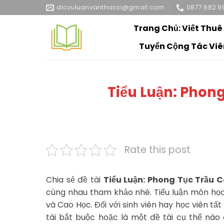
Skip
dicvuluanvanthacsi@gmail.com
0877 682 9
to
Trang Chủ: Viết Thuê
content
Tuyển Cộng Tác Viê
Tiểu Luận: Phong
Rate this post
Chia sẻ đề tài
Tiểu Luận: Phong Tục Trầu 
cùng nhau tham khảo nhé. Tiểu luận môn học
và Cao Học. Đối với sinh viên hay học viên tấ
tài bắt buộc hoặc là một đề tài cụ thể nào 