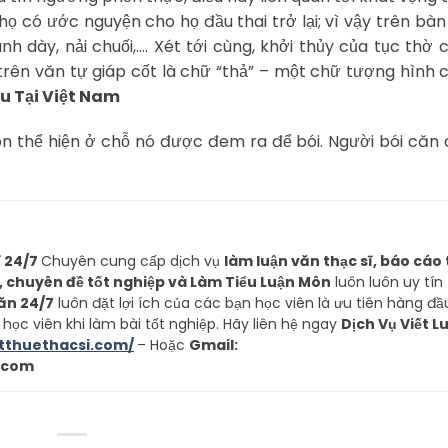
ọ có ước nguyện cho họ đầu thai trở lại; vì vậy trên bàn
h dày, nải chuối,…. Xét tới cùng, khởi thủy của tục thờ 
trên văn tự giáp cốt là chữ “thả” – một chữ tượng hình c
u Tại Việt Nam
còn thể hiện ở chỗ nó được đem ra để bói. Người bói căn
ĩ 24/7
Chuyên cung cấp dịch vụ
làm luận văn thạc sĩ, báo cáo 
p, chuyên đề tốt nghiệp và Làm Tiểu Luận Môn
luôn luôn uy tín
Văn 24/7
luôn đặt lợi ích của các bạn học viên là ưu tiên hàng đầ
ọc viên khi làm bài tốt nghiệp. Hãy liên hệ ngay
Dịch Vụ Viết L
etthuethacsi.com/
– Hoặc
Gmail:
.com