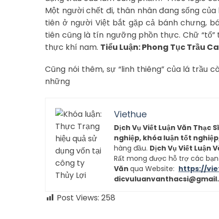
Một người chết đi, thân nhân đang sống của h
tiên ở người Việt bắt gặp cả bánh chưng, bán
tiên cũng là tín ngưỡng phồn thực. Chữ “tổ” 
thực khí nam.
Tiểu Luận: Phong Tục Trầu Ca
Cũng nói thêm, sự “linh thiêng” của lá trầu 
những
Viethue
Dịch Vụ Viết Luận Văn Thạc S
nghiệp, khóa luận tốt nghiệ
hàng đầu.
Dịch Vụ Viết Luận 
Rất mong được hỗ trợ các bạn h
Văn
qua Website:
https://vi
dicvuluanvanthacsi@gmail
Post Views:
258