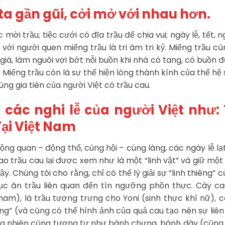
ta gần gũi, cởi mở với nhau hơn.
ời trầu; tiệc cưới có đĩa trầu để chia vui; ngày lễ, tết, n
 với người quen miếng trầu là tri âm tri kỷ. Miếng trầu c
iá, làm nguôi vợi bớt nỗi buồn khi nhà có tang, có buồn 
Miếng trầu còn là sự thể hiện lòng thành kính của thế hệ 
g gia tiên của người Việt có trầu cau.
 các nghi lễ của người Việt như:
Tại Việt Nam
 động quan – động thổ, cúng hội – cúng làng, các ngày lễ lạ
o trầu cau lại được xem như là một “linh vật” và giữ một 
. Chúng tôi cho rằng, chỉ có thể lý giải sự “linh thiêng” c
ục ăn trầu liên quan đến tín ngưỡng phồn thực. Cây ca
nam), lá trầu tượng trưng cho Yoni (sinh thực khí nữ), 
g” (và cũng có thể hình ảnh của quả cau tạo nên sự liê
ng nhiên cũng tương tự như bánh chưng, bánh dày (cũng 