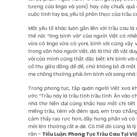
tượng của linga và yoni) hay cây chuối, quả 
cuộc tình tay ba, yếu tố phồn thực của trầu c
Một yếu tố khác luôn gắn liền với trầu cau 
thể nói: “ông bình vôi” của người Việt có n
vừa có linga vừa có yoni, bình vôi cũng vậy 
trong văn hóa người Việt, đó là thứ đồ vật du
vôi của mình cũng thật đặc biệt: khi bình v
cổ thụ giữa đồng để để, chứ không bỏ đi một
mẹ chồng thường phải ôm bình vôi sang nhà
Trong phong tục, tập quán người Việt xưa khi
ước “Trầu này là trầu tính trầu tình. Ăn vào 
nhà thơ hiện đại cũng khắc họa một chi tiế
miếng trầu, têm vội đêm qua, em trao chẳng 
cảm thấy rạo rực hơn, đầy hưng phấn và có 
mới lớn thường rất e dè. Có thể đó cũng là 
răn –
Tiểu Luận: Phong Tục Trầu Cau Tại V