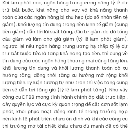
Khi lạm phát cao, ngân hàng trung ương nâng tỷ lệ dự
trữ bắt buộc, khả năng cho vay và khả năng thanh
toán của các ngân hàng bị thu hẹp (do số nhân tiền tệ
giảm), khối lượng tín dụng trong nền kinh tế giảm (cung
tiền giảm) dẫn tới lãi suất tăng, đầu tư giảm do đó tổng
cầu giảm và làm cho giá giảm (tỷ lệ lạm phát giảm).
Ngược lại nếu ngân hàng trung ương hạ thấp tỷ lệ dự
trữ bắt buộc tức là tăng khả năng tạo tiền, thì cung về
tín dụng của các ngân hàng thương mại cũng tăng lên,
khối lượng tín dụng và khối lượng thanh toán có xu
hướng tăng, đồng thời tăng xu hướng mở rộng khối
lượng tiền. Lý luận tương tự như trên thì việc tăng cung
tiền sẽ dẫn tới tăng giá (tỷ lệ lạm phát tăng). Như vậy
công cụ DTBB mang tính hành chính áp đặt trực tiếp ,
đầy quyền lực và cực kỳ quan trọng để cắt cơn sốt lạm
phát, khôi phục hoạt động kinh tế trong trường hợp
nền kinh tế phát triển chưa ổn định và khi các công cụ
thị trường mở tái chiết khấu chưa đủ mạnh để có thể