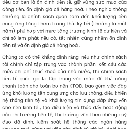
tiêu cơ bản là ổn định tiền tệ, giữ vững sức mua của
đồng tiền, ổn định giá cả hàng hoá. Theo nghĩa thông
thường là chính sách quan tâm đến khối lượng tiền
cung ứng tăng thêm trong thời kỳ tới (thường là một
năm) phù hợp với mức tăng trưởng kinh tế dự kiến và
chỉ số lạm phát nếu có, tất nhiên cũng nhằm ổn định
tiền tệ và ổn định giá cả hàng hoá .
Chúng ta có thể khẳng định rằng, nếu như chính sách
tài chính chỉ tập trung vào thành phần. Kết cấu các
mức chi phí thuế khoá của nhà nước, thì chính sách
tiền tệ quốc gia lại tập trung vào mức độ khả năng
thanh toán cho toàn bộ nền KTQD, bao gồm việc đáp
ứng khối lượng tần cung ứng cho lưu thông, điều khiển
hệ thống tiền tệ và khối lượng tín dụng đáp ứng vốn
cho nền kinh tế , tạo điều kiện và thúc đẩy hoạt động
của thị trường tiền tệ, thị trường vốn theo những quỹ
đạo đã định, kiểm soát hệ thống các ngân hàng