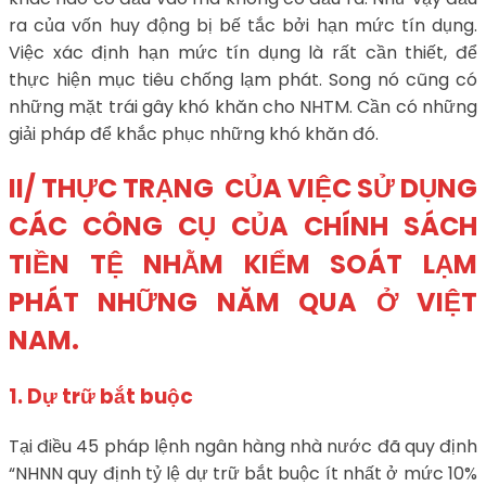
ra của vốn huy động bị bế tắc bởi hạn mức tín dụng.
Việc xác định hạn mức tín dụng là rất cần thiết, để
thực hiện mục tiêu chống lạm phát. Song nó cũng có
những mặt trái gây khó khăn cho NHTM. Cần có những
giải pháp để khắc phục những khó khăn đó.
II/ THỰC TRẠNG CỦA VIỆC SỬ DỤNG
CÁC CÔNG CỤ CỦA CHÍNH SÁCH
TIỀN TỆ NHẰM KIỂM SOÁT LẠM
PHÁT NHỮNG NĂM QUA Ở VIỆT
NAM.
1. Dự trữ bắt buộc
Tại điều 45 pháp lệnh ngân hàng nhà nước đã quy định
“NHNN quy định tỷ lệ dự trữ bắt buộc ít nhất ở mức 10%