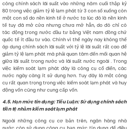
công chính sách lãi suất vào những năm cuối thập kỷ
80 trong việc giảm tỷ lệ lạm phát từ 3 con số xuống còn
một con số do nền kinh tế ở nước ta lúc đó là nền kinh
tế tuy đã mở cửa nhưng chưa mở hẳn, do đó chỉ có
tác động trong nước đầu tư bằng Việt nam đồng chứ
quốc tế ít đầu tư vào. Chính vì thế ngày nay không thể
áp dụng chính sách lãi suất với tỷ lệ lãi suất rất cao để
giảm tỷ lệ lạm phát mà phải quan tâm đến mối quan hệ
giữa lãi suất trong nước và lãi suất nước ngoài . Trong
việc kiểm soát lạm phát đây là công cụ cổ điển, các
nước ngày càng ít sử dụng hơn. Tuy đây là một công
cụ rất quan trọng trong việc kiểm soát lạm phát và huy
động vốn cũng như cung cấp vốn.
4.5. Hạn mức tín dụng: Tiểu Luận: Sử dụng chính sách
tiền tệ nhằm kiểm soát lạm phát
Ngoài những công cụ cơ bản trên, ngân hàng nhà
nước còn sử dụng công cụ hạn mức tín dụng để điều