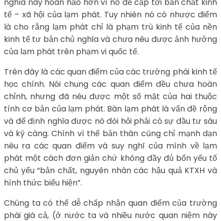
nghĩa này hoàn hảo hơn vì nó đề cấp tới bản chất kinh
tế – xã hội của lạm phát. Tuy nhiên nó có nhược điểm
là cho rằng lạm phát chỉ là phạm trù kinh tế của nền
kinh tế tư bản chủ nghĩa và chưa nêu được ảnh hưởng
của lạm phát trên phạm vi quốc tế.
Trên đây là các quan điểm của các trường phái kinh tế
học chính. Nói chung các quan điểm đều chưa hoàn
chỉnh, nhưng đã nêu được một số mặt của hai thuộc
tính cơ bản của lạm phát. Bàn lạm phát là vấn đề rộng
và để định nghĩa được nó đòi hỏi phải có sự đầu tư sâu
và kỹ càng. Chính vì thế bản thân cũng chỉ mạnh dạn
nêu ra các quan điểm và suy nghĩ của mình về lạm
phát một cách đơn giản chứ không đầy đủ bốn yếu tố
chủ yếu “bản chất, nguyên nhân các hậu quả KTXH và
hình thức biểu hiện”.
Chúng ta có thể dễ chấp nhận quan điểm của trường
phái giá cả, (ở nước ta và nhiều nước quan niệm này