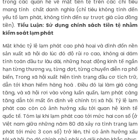
trong các quan hệ về mặt tiền tệ trên các chỉ tiêu
mang tính chất danh nghĩa (chỉ tiêu không tính đến
yếu tố lạm phát, không tính đến sự trượt giá của đồng
tiền).
Tiểu Luận: Sử dụng chính sách tiền tệ nhằm
kiểm soát lạm phát
Mặt khác tỷ lệ lạm phát cao phá hoại và đình đốn nền
sản xuất xã hội do lúc đó độ rủi ro cao, không ai dám
tính toán đầu tư lâu dài, những hoạt động kinh tế ngắn
hạn từng thương vụ, từng đợt, từng chuyến diễn ra phổ
biến, Trong xã hội xuất hiện tình trạng đầu cơ tích trữ,
dẫn tới khan hiếm hàng hoá . Điều đó lại làm giá càng
tăng, và xã hội rơi vào vòng luẩn quẩn, lạm phát càng
tăng dẫn tới mất ổn định về chính trị xã hội. Tỷ lệ lạm
phát cao còn có ảnh hưởng xấu tới quan hệ kinh tế
quốc tế. Tóm lại khi lạm phát cao tới mức hai con số (ở
Việt nam giữa những năm 80 đã xảy ra tình trạng lạm
phát tới mức 3 con số) trở lên, thì có ảnh hưởng xấu
tới xã hội. Do đó chính phủ phải có giải pháp khắc phục,