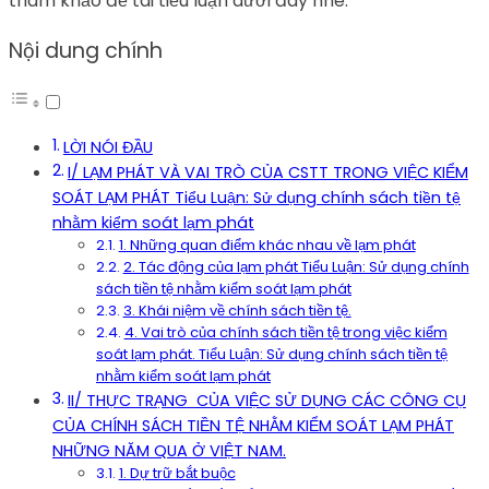
tham khảo đề tài tiểu luận dưới đây nhé.
Nội dung chính
LỜI NÓI ĐẦU
I/ LẠM PHÁT VÀ VAI TRÒ CỦA CSTT TRONG VIỆC KIỂM
SOÁT LẠM PHÁT Tiểu Luận: Sử dụng chính sách tiền tệ
nhằm kiểm soát lạm phát
1. Những quan điểm khác nhau về lạm phát
2. Tác động của lạm phát Tiểu Luận: Sử dụng chính
sách tiền tệ nhằm kiểm soát lạm phát
3. Khái niệm về chính sách tiền tệ.
4. Vai trò của chính sách tiền tệ trong việc kiểm
soát lạm phát. Tiểu Luận: Sử dụng chính sách tiền tệ
nhằm kiểm soát lạm phát
II/ THỰC TRẠNG CỦA VIỆC SỬ DỤNG CÁC CÔNG CỤ
CỦA CHÍNH SÁCH TIỀN TỆ NHẰM KIỂM SOÁT LẠM PHÁT
NHỮNG NĂM QUA Ở VIỆT NAM.
1. Dự trữ bắt buộc