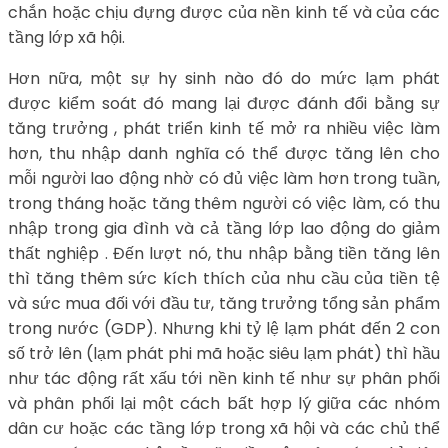
chắn hoặc chịu đựng được của nền kinh tế và của các
tầng lớp xã hội.
Hơn nữa, một sự hy sinh nào đó do mức lạm phát
được kiểm soát đó mang lại được đánh đổi bằng sự
tăng trưởng , phát triển kinh tế mở ra nhiều việc làm
hơn, thu nhập danh nghĩa có thể được tăng lên cho
mỗi người lao động nhờ có đủ việc làm hơn trong tuần,
trong tháng hoặc tăng thêm người có việc làm, có thu
nhập trong gia đình và cả tầng lớp lao động do giảm
thất nghiệp . Đến lượt nó, thu nhập bằng tiền tăng lên
thì tăng thêm sức kích thích của nhu cầu của tiền tệ
và sức mua đối với đầu tư, tăng trưởng tổng sản phẩm
trong nước (GDP). Nhưng khi tỷ lệ lạm phát đến 2 con
số trở lên (lạm phát phi mã hoặc siêu lạm phát) thì hầu
như tác động rất xấu tới nền kinh tế như sự phân phối
và phân phối lại một cách bất hợp lý giữa các nhóm
dân cư hoặc các tầng lớp trong xã hội và các chủ thể