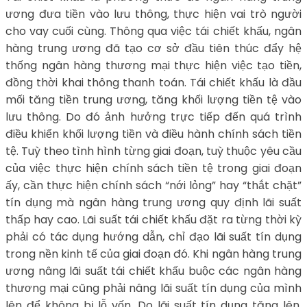
ương đưa tiền vào lưu thông, thực hiện vai trò người
cho vay cuối cùng. Thông qua việc tái chiết khấu, ngân
hàng trung ương đã tạo cơ sở đầu tiên thúc đẩy hệ
thống ngân hàng thương mại thực hiện việc tạo tiền,
đồng thời khai thông thanh toán. Tái chiết khấu là đầu
mối tăng tiền trung ương, tăng khối lượng tiền tệ vào
lưu thông. Do đó ảnh hưởng trực tiếp đến quá trình
điều khiển khối lượng tiền và điều hành chính sách tiền
tệ. Tuỳ theo tình hình từng giai đoạn, tuỳ thuộc yêu cầu
của việc thực hiện chính sách tiền tệ trong giai đoạn
ấy, cần thực hiện chính sách “nới lỏng” hay “thắt chặt”
tín dụng mà ngân hàng trung ương quy định lãi suất
thấp hay cao. Lãi suất tái chiết khấu đặt ra từng thời kỳ
phải có tác dụng hướng dẫn, chỉ đạo lãi suất tín dụng
trong nền kinh tế của giai đoạn đó. Khi ngân hàng trung
ương nâng lãi suất tái chiết khấu buộc các ngân hàng
thương mại cũng phải nâng lãi suất tín dụng của mình
lên để không bị lỗ vốn. Do lãi suất tín dụng tăng lên,