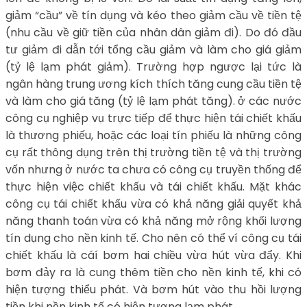
giảm “cầu” về tín dụng và kéo theo giảm cầu về tiền tệ
(nhu cầu về giữ tiền của nhân dân giảm đi). Do đó đầu
tư giảm đi dẫn tới tổng cầu giảm và làm cho giá giảm
(tỷ lệ lạm phát giảm). Trường hợp ngược lại tức là
ngân hàng trung ương kích thích tăng cung cầu tiền tệ
và làm cho giá tăng (tỷ lệ lạm phát tăng). ở các nước
công cụ nghiệp vụ trực tiếp để thực hiện tái chiết khấu
là thương phiếu, hoặc các loại tín phiếu là những công
cụ rất thông dụng trên thị trường tiền tệ và thị trường
vốn nhưng ở nước ta chưa có công cụ truyền thống để
thực hiện việc chiết khấu và tái chiết khấu. Mặt khác
công cụ tái chiết khấu vừa có khả năng giải quyết khả
năng thanh toán vừa có khả năng mở rộng khối lượng
tín dụng cho nền kinh tế. Cho nên có thể ví công cụ tái
chiết khấu là cáí bơm hai chiều vừa hút vừa đẩy. Khi
bơm đảy ra là cung thêm tiền cho nền kinh tế, khi có
hiện tượng thiểu phát. Và bơm hút vào thu hồi lượng
tiền khi nền kinh tế có hiện tượng lạm phát.