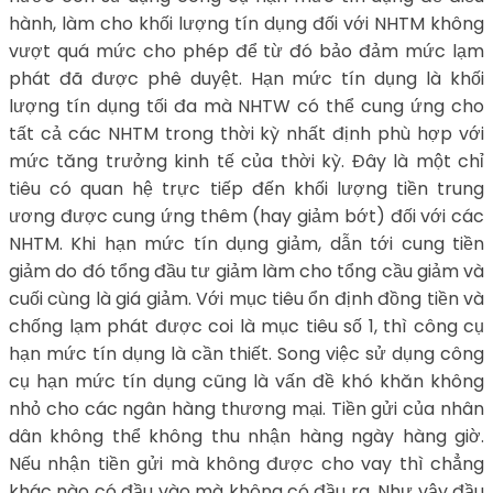
hành, làm cho khối lượng tín dụng đối với NHTM không
vượt quá mức cho phép để từ đó bảo đảm mức lạm
phát đã được phê duyệt. Hạn mức tín dụng là khối
lượng tín dụng tối đa mà NHTW có thể cung ứng cho
tất cả các NHTM trong thời kỳ nhất định phù hợp với
mức tăng trưởng kinh tế của thời kỳ. Đây là một chỉ
tiêu có quan hệ trực tiếp đến khối lượng tiền trung
ương được cung ứng thêm (hay giảm bớt) đối với các
NHTM. Khi hạn mức tín dụng giảm, dẫn tới cung tiền
giảm do đó tổng đầu tư giảm làm cho tổng cầu giảm và
cuối cùng là giá giảm. Với mục tiêu ổn định đồng tiền và
chống lạm phát được coi là mục tiêu số 1, thì công cụ
hạn mức tín dụng là cần thiết. Song việc sử dụng công
cụ hạn mức tín dụng cũng là vấn đề khó khăn không
nhỏ cho các ngân hàng thương mại. Tiền gửi của nhân
dân không thể không thu nhận hàng ngày hàng giờ.
Nếu nhận tiền gửi mà không được cho vay thì chẳng
khác nào có đầu vào mà không có đầu ra. Như vậy đầu