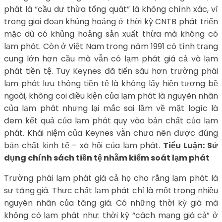
phát là “cầu dư thừa tổng quát” là không chính xác, vì
trong giai đoạn khủng hoảng ở thời kỳ CNTB phát triển
mặc dù có khủng hoảng sản xuất thừa mà không có
lạm phát. Còn ở Việt Nam trong năm 1991 có tình trạng
cung lớn hơn cầu mà vẫn có lạm phát giá cả và lạm
phát tiền tệ. Tuy Keynes đã tiến sâu hơn trường phái
lạm phát lưu thông tiền tệ là không lấy hiện tượng bề
ngoài, không coi điều kiện của lạm phát là nguyên nhân
của lạm phát nhưng lại mắc sai lầm về mặt logíc là
đem kết quả của lạm phát quy vào bản chất của lạm
phát. Khái niệm của Keynes vẫn chưa nên được đúng
bản chất kinh tế – xã hội của lạm phát.
Tiểu Luận: Sử
dụng chính sách tiền tệ nhằm kiểm soát lạm phát
Trường phái lạm phát giá cả họ cho rằng lạm phát là
sự tăng giá. Thực chất lạm phát chỉ là một trong nhiều
nguyên nhân của tăng giá. Có những thời kỳ giá mà
không có lạm phát như: thời kỳ “cách mạng giá cả” ở