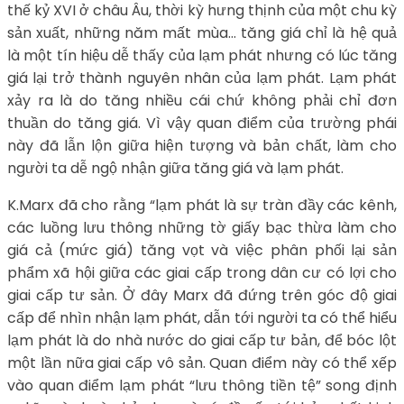
thế kỷ XVI ở châu Âu, thời kỳ hưng thịnh của một chu kỳ
sản xuất, những năm mất mùa… tăng giá chỉ là hệ quả
là một tín hiệu dễ thấy của lạm phát nhưng có lúc tăng
giá lại trở thành nguyên nhân của lạm phát. Lạm phát
xảy ra là do tăng nhiều cái chứ không phải chỉ đơn
thuần do tăng giá. Vì vậy quan điểm của trường phái
này đã lẫn lộn giữa hiện tượng và bản chất, làm cho
người ta dễ ngộ nhận giữa tăng giá và lạm phát.
K.Marx đã cho rằng “lạm phát là sự tràn đầy các kênh,
các luồng lưu thông những tờ giấy bạc thừa làm cho
giá cả (mức giá) tăng vọt và việc phân phối lại sản
phẩm xã hội giữa các giai cấp trong dân cư có lợi cho
giai cấp tư sản. Ở đây Marx đã đứng trên góc độ giai
cấp để nhìn nhận lạm phát, dẫn tới người ta có thể hiểu
lạm phát là do nhà nước do giai cấp tư bản, để bóc lột
một lần nữa giai cấp vô sản. Quan điểm này có thể xếp
vào quan điểm lạm phát “lưu thông tiền tệ” song định