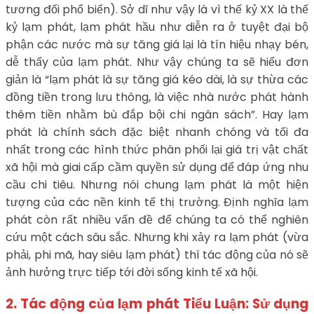
tương đối phổ biến). Sở dĩ như vậy là vì thế kỷ XX là thế
kỷ lạm phát, lạm phát hầu như diễn ra ở tuyệt đại bộ
phận các nước mà sự tăng giá lại là tín hiệu nhạy bén,
dễ thấy của lạm phát. Như vậy chúng ta sẽ hiểu đơn
giản là “lạm phát là sự tăng giá kéo dài, là sự thừa các
đồng tiền trong lưu thông, là việc nhà nước phát hành
thêm tiền nhằm bù đắp bội chi ngân sách”. Hay lạm
phát là chính sách đặc biệt nhanh chóng và tối đa
nhất trong các hình thức phân phối lại giá trị vật chất
xã hội mà giai cấp cầm quyền sử dụng để đáp ứng nhu
cầu chi tiêu. Nhưng nói chung lạm phát là một hiện
tượng của các nền kinh tế thị trường. Định nghĩa lạm
phát còn rất nhiều vấn đề để chúng ta có thể nghiên
cứu một cách sâu sắc. Nhưng khi xảy ra lạm phát (vừa
phải, phi mã, hay siêu lạm phát) thì tác động của nó sẽ
ảnh hưởng trực tiếp tới đời sống kinh tế xã hội.
2. Tác động của lạm phát Tiểu Luận: Sử dụng