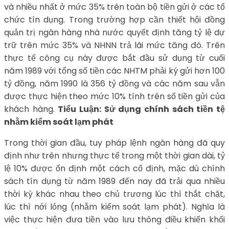
và nhiều nhất ở mức 35% trên toàn bộ tiền gửi ở các tổ
chức tín dụng. Trong trường hợp cần thiết hội đồng
quản trị ngân hàng nhà nước quyết định tăng tỷ lệ dự
trữ trên mức 35% và NHNN trả lãi mức tăng đó. Trên
thực tế công cụ này được bắt đầu sử dụng từ cuối
năm 1989 với tổng số tiền các NHTM phải ký gửi hơn 100
tỷ đồng, năm 1990 là 356 tỷ đồng và các năm sau vẫn
được thực hiện theo mức 10% tính trên số tiền gửi của
khách hàng.
Tiểu Luận: Sử dụng chính sách tiền tệ
nhằm kiểm soát lạm phát
Trong thời gian đầu, tuy pháp lệnh ngân hàng đã quy
định như trên nhưng thực tế trong một thời gian dài, tỷ
lệ 10% được ổn định một cách cố định, mặc dù chính
sách tín dụng từ năm 1989 đến nay đã trải qua nhiều
thời kỳ khác nhau theo chủ trương lúc thì thắt chặt,
lúc thì nới lỏng (nhằm kiểm soát lạm phát). Nghĩa là
việc thực hiện đưa tiền vào lưu thông điều khiển khối