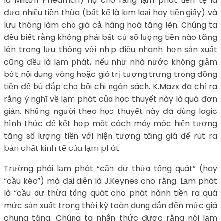
là Miltơn Priedman) họ cho rằng lạm phát tiền tệ là
đưa nhiều tiền thừa (bất kể là kim loại hay tiền giấy) và
lưu thông làm cho giá cả hàng hoá tăng lên. Chúng ta
đều biết rằng không phải bất cứ số lượng tiền nào tăng
lên trong lưu thông với nhịp điệu nhanh hơn sản xuất
cũng đều là lạm phát, nếu như nhà nước không giảm
bớt nội dung vàng hoặc giá trị tượng trưng trong đồng
tiền để bù đắp cho bội chi ngân sách. K.Mazx đã chỉ ra
rằng ý nghĩ về lạm phát của học thuyết này là quá đơn
giản. Những người theo học thuyết này đã dùng logic
hình thức để kết hợp một cách máy móc hiện tượng
tăng số lượng tiền với hiện tượng tăng giá để rút ra
bản chất kinh tế của lạm phát.
Trường phái lạm phát “cần dư thừa tổng quát” (hay
“cầu kéo”) mà đại diện là J.Keynes cho rằng. Lạm phát
là “cầu dư thừa tổng quát cho phát hành tiền ra quá
mức sản xuất trong thời kỳ toàn dụng dẫn đến mức giá
chung tăng. Chúng ta nhận thức được rằng nói lạm