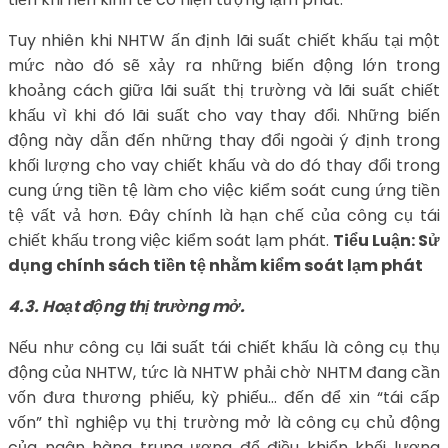
Tuy nhiên khi NHTW ấn định lãi suất chiết khấu tại một
mức nào đó sẽ xảy ra những biến động lớn trong
khoảng cách giữa lãi suất thị trường và lãi suất chiết
khấu vì khi đó lãi suất cho vay thay đổi. Những biến
động này dẫn đến những thay đổi ngoài ý định trong
khối lượng cho vay chiết khấu và do đó thay đổi trong
cung ứng tiền tệ làm cho việc kiểm soát cung ứng tiền
tệ vất vả hơn. Đây chính là hạn chế của công cụ tái
chiết khấu trong việc kiểm soát lạm phát.
Tiểu Luận: Sử
dụng chính sách tiền tệ nhằm kiểm soát lạm phát
4.3. Hoạt động thị trường mở.
Nếu như công cụ lãi suất tái chiết khấu là công cụ thụ
động của NHTW, tức là NHTW phải chờ NHTM đang cần
vốn đưa thương phiếu, kỳ phiếu… đến để xin “tái cấp
vốn” thì nghiệp vụ thị trường mở là công cụ chủ động
của ngân hàng trung ương để điều khiển khối lượng