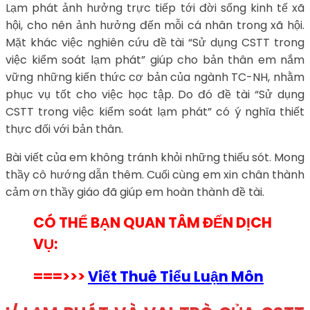
Lạm phát ảnh hưởng trực tiếp tới đời sống kinh tế xã
hội, cho nên ảnh hưởng đến mỗi cá nhân trong xã hội.
Mặt khác việc nghiên cứu đề tài “Sử dụng CSTT trong
việc kiểm soát lạm phát” giúp cho bản thân em nắm
vững những kiến thức cơ bản của ngành TC-NH, nhằm
phục vụ tốt cho việc học tập. Do đó đề tài “Sử dụng
CSTT trong việc kiểm soát lạm phát” có ý nghĩa thiết
thực đối với bản thân.
Bài viết của em không tránh khỏi những thiếu sót. Mong
thầy cô hướng dẫn thêm. Cuối cùng em xin chân thành
cảm ơn thầy giáo đã giúp em hoàn thành đề tài.
CÓ THỂ BẠN QUAN TÂM ĐẾN DỊCH
VỤ:
===>>>
Viết Thuê Tiểu Luận Môn