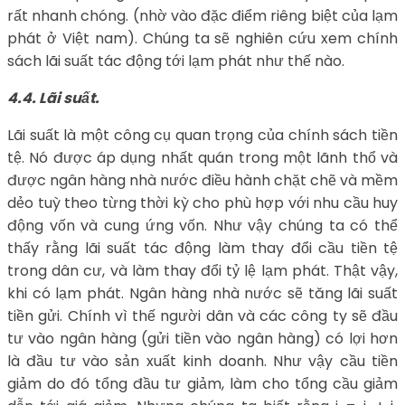
rất nhanh chóng. (nhờ vào đặc điểm riêng biệt của lạm
phát ở Việt nam). Chúng ta sẽ nghiên cứu xem chính
sách lãi suất tác động tới lạm phát như thế nào.
4.4. Lãi suất.
Lãi suất là một công cụ quan trọng của chính sách tiền
tệ. Nó được áp dụng nhất quán trong một lãnh thổ và
được ngân hàng nhà nước điều hành chặt chẽ và mềm
dẻo tuỳ theo từng thời kỳ cho phù hợp với nhu cầu huy
động vốn và cung ứng vốn. Như vậy chúng ta có thể
thấy rằng lãi suất tác động làm thay đổi cầu tiền tệ
trong dân cư, và làm thay đổi tỷ lệ lạm phát. Thật vậy,
khi có lạm phát. Ngân hàng nhà nước sẽ tăng lãi suất
tiền gửi. Chính vì thế người dân và các công ty sẽ đầu
tư vào ngân hàng (gửi tiền vào ngân hàng) có lợi hơn
là đầu tư vào sản xuất kinh doanh. Như vậy cầu tiền
giảm do đó tổng đầu tư giảm, làm cho tổng cầu giảm