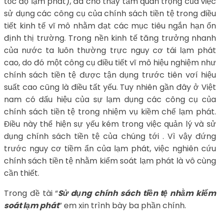
tốc độ lạm phát), đã cho thấy tầm quan trọng của việc
sử dụng các công cụ của chính sách tiền tệ trong điều
tiết kinh tế vĩ mô nhằm đạt các mục tiêu ngắn hạn ổn
định thị trường. Trong nền kinh tế tăng trưởng nhanh
của nước ta luôn thường trực nguy cơ tái lạm phát
cao, do đó một công cụ điều tiết vĩ mô hiệu nghiệm như
chính sách tiền tệ được tận dụng trước tiên vơí hiệu
suất cao cũng là điều tất yếu. Tuy nhiên gần đây ở Việt
nam có dấu hiệu của sự lạm dụng các công cụ của
chính sách tiền tệ trong nhiệm vụ kiềm chế lạm phát.
Điều này thể hiện sự yếu kém trong việc quản lý và sử
dụng chính sách tiền tệ của chúng tới . Vì vậy đứng
trước nguy cơ tiềm ẩn của lạm phát, việc nghiên cứu
chính sách tiền tệ nhằm kiểm soát lạm phát là vô cùng
cần thiết.
Trong đề tài “
Sử dụng chính sách tiền tệ nhằm kiểm
soát lạm phát
” em xin trình bày ba phần chính.