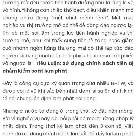
trường mở đều được tiến hành dường như là lặng lẽ và
vô hình, “không can thiệp thô bạo”, điều khiển mạnh mà
không chứa đựng “một chút mệnh lệnh”. Một mặt
nghiệp vụ thị trường mở có thể dễ dàng đảo ngược lại.
Khi có một sai lầm trong lúc tiến hành nghiệp vụ thị
trường mở, như khi thấy cung tiền tệ tăng hoặc giảm
quá nhanh ngân hàng thương mại có thể lập tức đảo
ngược lại bằng cách bán trái phiếu hoặc mua trái phiếu
và ngược lại.
Tiểu Luận: Sử dụng chính sách tiền tệ
nhằm kiểm soát lạm phát
Đây là công cụ cực kỳ quan trọng của nhiều NHTW, và
được coi là vũ khí sắc bén nhất đem lại sự ổn định kinh
tế nói chung, ổn định lạm phát nói riêng.
Nhưng ở nước ta đang ở trong thời kỳ đặt nền móng.
Bởi vì nghiệp vụ này đòi hỏi phải có môi trường pháp lý
nhất định. Trong thời kỳ lạm phát đến 3 con số, Việt
nam đã áp dụng chính sách lãi suất để đẩy lùi lạm phát