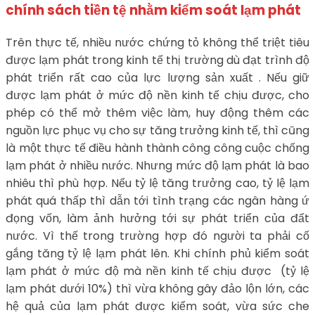
chính sách tiền tệ nhằm kiểm soát lạm phát
Trên thực tế, nhiều nước chứng tỏ không thể triệt tiêu
được lạm phát trong kinh tế thị trường dù đạt trình độ
phát triển rất cao của lực lượng sản xuất . Nếu giữ
được lạm phát ở mức độ nền kinh tế chịu được, cho
phép có thể mở thêm việc làm, huy động thêm các
nguồn lực phục vụ cho sự tăng trưởng kinh tế, thì cũng
là một thực tế điều hành thành công công cuộc chống
lạm phát ở nhiều nước. Nhưng mức độ lạm phát là bao
nhiêu thì phù hợp. Nếu tỷ lệ tăng trưởng cao, tỷ lệ lạm
phát quá thấp thì dẫn tới tình trạng các ngân hàng ứ
đọng vốn, làm ảnh hưởng tới sự phát triển của đất
nước. Vì thế trong trường hợp đó người ta phải cố
gắng tăng tỷ lệ lạm phát lên. Khi chính phủ kiểm soát
lạm phát ở mức độ mà nền kinh tế chịu được (tỷ lệ
lạm phát dưới 10%) thì vừa không gây đảo lộn lớn, các
hệ quả của lạm phát được kiểm soát, vừa sức che