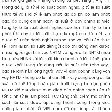
dẫn tới giá giảm. Nhưng chúng ta biết rằng i
= i
+ i
n
i
r
trong đó i
là tỷ lệ lãi suất danh nghĩa, i
: tỷ lệ lãi suất
n
l
thực tế và i
là tỷ lệ lạm phát, do đó khi có lạm phát
i
cao, áp dụng chính sách lãi suất ở đây chính là việc
tăng tỷ lệ lãi suất danh nghĩa cao hơn hẳn tỷ lệ lạm
phát (để duy trì lãi suất thực dương) qua đó mới tạo
được cầu tiền danh nghĩa tương ứng với cầu tiền thực
tế. Tóm lại khi lãi suất tiền gửi cao thì động viên được
nhiều người gửi tiền vào NHTM và ngược lại. NHTM mua
tín phiếu NHNN với lãi suất kinh doanh có lãi thì sẽ giảm
được khối lượng tín dụng. Nếu lãi suất tiền (cho vay)
cao sẽ làm nản lòng người vay vì kinh doanh bằng vốn
vay NHTM không có lợi nhuận. Như vậy dùng công cụ lãi
suất có thể tăng hoặc giảm khối lượng tín dụng của
NHTM để đạt được mục đích của chính sách tiền tệ
(ổn định tỷ lệ lạm phát). Tuỳ từng thời điểm mà chính
sách lãi suất được áp dụng thành công trong việc
chống lạm phát. Ở Việt nam đã áp dụng rất thành