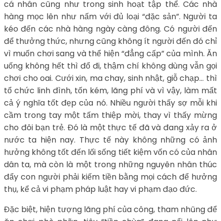
cá nhân cũng như trong sinh hoạt tập thể. Các nhà
hàng mọc lên như nấm với đủ loại “đặc sản”. Người ta
kéo đến các nhà hàng ngày càng đông. Có người đến
để thưởng thức, nhưng cũng không ít người đến đó chỉ
vì muốn chơi sang và thể hiện “đẳng cấp” của mình. Ăn
uống không hết thì đổ đi, thậm chí không dùng vẫn gọi
chơi cho oai. Cưới xin, ma chay, sinh nhật, giỗ chạp… thì
tổ chức linh đình, tốn kém, lãng phí và vì vậy, làm mất
cả ý nghĩa tốt đẹp của nó. Nhiều người thấy sợ mỗi khi
cầm trong tay một tấm thiệp mời, thay vì thấy mừng
cho đôi bạn trẻ. Đó là một thực tế đã và đang xảy ra ở
nước ta hiện nay. Thực tế này không những có ảnh
hưởng không tốt đến lối sống tiết kiệm vốn có của nhân
dân ta, mà còn là một trong những nguyên nhân thúc
đẩy con người phải kiếm tiền bằng mọi cách để hưởng
thụ, kể cả vi phạm pháp luật hay vi phạm đạo đức.
Đặc biệt, hiện tượng lãng phí của công, tham nhũng để