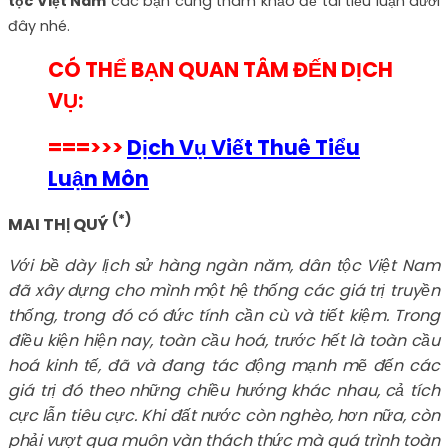
tộc Việt Nam
các bạn cùng tham khảo đề tài tiểu luận dưới
đây nhé.
CÓ THỂ BẠN QUAN TÂM ĐẾN DỊCH
VỤ:
===>>>
Dịch Vụ Viết Thuê Tiểu
Luận Môn
(*)
MAI THỊ QUÝ
Với bề dày lịch sử hàng ngàn năm, dân tộc Việt Nam
đã xây dựng cho mình một hệ thống các giá trị truyền
thống, trong đó có đức tính cần cù và tiết kiệm. Trong
điều kiện hiện nay, toàn cầu hoá, trước hết là toàn cầu
hoá kinh tế, đã và đang tác động mạnh mẽ đến các
giá trị đó theo những chiều hướng khác nhau, cả tích
cực lẫn tiêu cực. Khi đất nước còn nghèo, hơn nữa, còn
phải vượt qua muôn vàn thách thức mà quá trình toàn