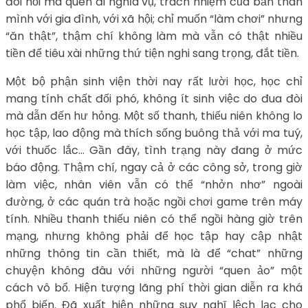
đòi hỏi mà quên đi nghĩa vụ, trách nhiệm của bản thân
mình với gia đình, với xã hội; chỉ muốn “làm chơi” nhưng
“ăn thật”, thậm chí không làm mà vẫn có thật nhiều
tiền để tiêu xài những thứ tiện nghi sang trọng, đắt tiền.
Một bộ phận sinh viện thời nay rất lười học, học chỉ
mang tính chất đối phó, không ít sinh việc do đua đòi
mà dẫn đến hư hỏng. Một số thanh, thiếu niên không lo
học tập, lao động mà thích sống buông thả với ma tuý,
với thuốc lắc… Gần đây, tình trạng này đang ở mức
báo động. Thậm chí, ngay cả ở các công sở, trong giờ
làm việc, nhân viên vẫn có thể “nhởn nhơ” ngoài
đường, ở các quán trà hoặc ngồi chơi game trên máy
tính. Nhiều thanh thiếu niên có thể ngồi hàng giờ trên
mạng, nhưng không phải để học tập hay cập nhật
những thông tin cần thiết, mà là để “chat” những
chuyện không đâu với những người “quen ảo” một
cách vô bổ. Hiện tượng lãng phí thời gian diễn ra khá
phổ biến. Đã xuất hiện những suy nghĩ lệch lạc cho