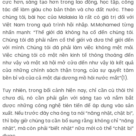
cực hơn, sáng tạo hơn trong lao động, học tập, công
tác để làm giàu cho bản thân và cho đất nước. Theo
chúng tôi, bài học của Malaixia là rất có giá trị đối với
Việt Nam trong quá trình hội nhập. M.Mohamed từng
nhấn mạnh: “Thế giới đã không hạ cố đến chúng tôi.
Chúng tôi đã phải nắm cổ thế giới và đưa thế giới đến
với mình. Chúng tôi đã phải làm việc không mệt mỏi.
Việc chúng tôi có một nền kinh tế thông thoáng đến
như vậy và một xã hội mở cửa đến như vậy là kết quả
của những chính sách thận trọng, của sự quyết tâm
bền bỉ và của cả một đại dương mồ hôi nước mắt”(1).
Tuy nhiên, trong bối cảnh hiện nay, chỉ cần cù thôi thì
chưa đủ, nó cần phải gắn với sáng tạo và nắm bắt
được những công nghệ tiên tiến để áp dụng vào sản
xuất. Nếu trước đây cha ông ta nói “năng nhặt, chặt bị”,
thì bây giờ chúng ta cần bổ sung rằng: không chỉ “năng
nhặt”, mà còn phải “biết nhặt” nữa mới có thể “chặt bị”
được.