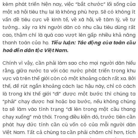
kém phát triển hiện nay, việc “bắt chước” lối sống của
một xã hội tiêu thụ lại là không phù hợp. Sẽ có không ít
vấn đề tiêu cực về kinh tế, về xã hội, về tâm lý, về tư
tưởng… xảy ra khi người dân có nhu cầu tiêu dùng rất
cao, thậm chí là quá cao vượt lên gấp nhiều khả năng
thanh toán của họ.
Tiểu luận: Tác động của toàn cầu
hoá đến dân tộc Việt Nam.
Chính vì vậy, cần phải làm sao cho mọi người dân hiểu
rằng, giữa nước ta với các nước phát triển trong khu
vực và trên thế giới còn có một khoảng cách rất xa. Bởi
thế, để rút ngắn khoảng cách lạc hậu này, chỉ có cách
là trong khi thế giới “đi” được một bước thì chúng ta
“phải” chạy được hai hoặc ba bước, nếu không chúng
ta sẽ lâm vào tình trạng “đi lên trong một cầu thang
chạy xuống” mà thôi. Trong điều kiện đó, trước tiên cần
phát huy đức tính cần cù vốn có của mỗi người dân
Việt Nam. Tất cả chúng ta cần phải chăm chỉ hơn, tích