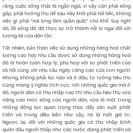
rằng, cuộc sống thật là ngắn ngủi, vì vậy cần phải sống
gấp, phải hưởng thụ để sau này khỏi phải hối tiếc, không
việc gì phải “nai lưng làm quần quật” cho khổ. Suy nghĩ
đó, lối sống đó đã thực sự trở thành nỗi lo ngại đối với
tương lai của dân tộc.
Tất nhiên, bản thân việc sử dụng những hàng hoá chất
lượng cao hay nhu cầu được sử dụng những hàng hoá
đó là hoàn toàn hợp lý, phù hợp với sự phát triển của
xã hội cùng với nhu cầu ngày càng cao của con người.
Nhưng, không phải lúc nào và ở đâu, tư tưởng tiêu thụ
cũng mang ý nghĩa tích cực. Với những quốc gia mà ở
đó, người dân có thu nhập cao thì nhu cầu tiêu thụ vừa
nâng cao mức sống của người dân, vừa là một trong
những động lực quan trọng thúc đẩy sản xuất phát
triển và trong điều kiện như vậy, nó là một giá trị.
Ngược lại, đối với những quốc gia có thu nhập bình
quân đầu người thấp như các nước đang phát triển và