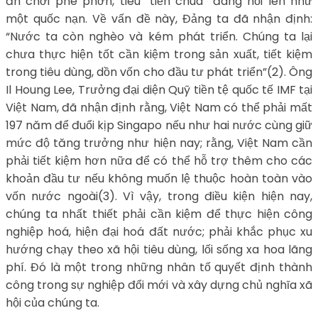
ăn chơi phè phỡn, tiêu “tiền chùa” đang nổi lên như
một quốc nạn. Về vấn đề này, Đảng ta đã nhận định:
“Nước ta còn nghèo và kém phát triển. Chúng ta lại
chưa thực hiện tốt cần kiệm trong sản xuất, tiết kiệm
trong tiêu dùng, dồn vốn cho đầu tư phát triển”(2). Ông
Il Houng Lee, Trưởng đại diện Quỹ tiền tệ quốc tế IMF tại
Việt Nam, đã nhận định rằng, Việt Nam có thể phải mất
197 năm để đuổi kịp Singapo nếu như hai nước cùng giữ
mức độ tăng trưởng như hiện nay; rằng, Việt Nam cần
phải tiết kiệm hơn nữa để có thể hỗ trợ thêm cho các
khoản đầu tư nếu không muốn lệ thuộc hoàn toàn vào
vốn nước ngoài(3). Vì vậy, trong điều kiện hiện nay,
chúng ta nhất thiết phải cần kiệm để thực hiện công
nghiệp hoá, hiện đại hoá đất nước; phải khắc phục xu
hướng chạy theo xã hội tiêu dùng, lối sống xa hoa lãng
phí. Đó là một trong những nhân tố quyết định thành
công trong sự nghiệp đổi mới và xây dựng chủ nghĩa xã
hội của chúng ta.