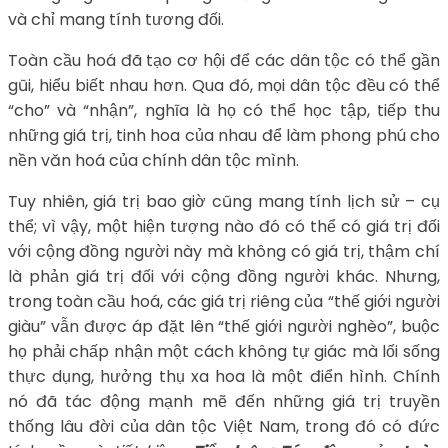
và chỉ mang tính tương đối.
Toàn cầu hoá đã tạo cơ hội để các dân tộc có thể gần
gũi, hiểu biết nhau hơn. Qua đó, mọi dân tộc đều có thể
“cho” và “nhận”, nghĩa là họ có thể học tập, tiếp thu
những giá trị, tinh hoa của nhau để làm phong phú cho
nền văn hoá của chính dân tộc mình.
Tuy nhiên, giá trị bao giờ cũng mang tính lịch sử – cụ
thể; vì vậy, một hiện tượng nào đó có thể có giá trị đối
với cộng đồng người này mà không có giá trị, thậm chí
là phản giá trị đối với cộng đồng người khác. Nhưng,
trong toàn cầu hoá, các giá trị riêng của “thế giới người
giàu” vẫn được áp đặt lên “thế giới người nghèo”, buộc
họ phải chấp nhận một cách không tự giác mà lối sống
thực dụng, hưởng thụ xa hoa là một điển hình. Chính
nó đã tác động mạnh mẽ đến những giá trị truyền
thống lâu đời của dân tộc Việt Nam, trong đó có đức