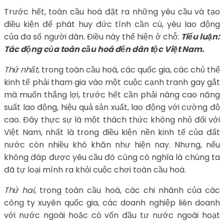
Trước hết, toàn cầu hoá đặt ra những yêu cầu và tạo
điều kiện để phát huy đức tính cần cù, yêu lao động
của đa số người dân. Điều này thể hiện ở chỗ:
Tiểu luận:
Tác động của toàn cầu hoá đến dân tộc Việt Nam.
Thứ nhất
, trong toàn cầu hoá, các quốc gia, các chủ thể
kinh tế phải tham gia vào một cuộc cạnh tranh gay gắt
mà muốn thắng lợi, trước hết cần phải nâng cao năng
suất lao động, hiệu quả sản xuất, lao động với cường độ
cao. Đây thực sự là một thách thức không nhỏ đối với
Việt Nam, nhất là trong điều kiện nền kinh tế của đất
nước còn nhiều khó khăn như hiện nay. Nhưng, nếu
không đáp được yêu cầu đó cũng có nghĩa là chúng ta
đã tự loại mình ra khỏi cuộc chơi toàn cầu hoá.
Thứ hai
, trong toàn cầu hoá, các chi nhánh của các
công ty xuyên quốc gia, các doanh nghiệp liên doanh
với nước ngoài hoặc có vốn đầu tư nước ngoài hoạt