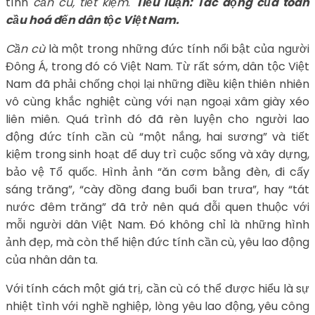
tính
cần cù, tiết kiệm
.
Tiểu luận: Tác động của toàn
cầu hoá đến dân tộc Việt Nam.
Cần cù
là một trong những đức tính nổi bật của người
Đông Á, trong đó có Việt Nam. Từ rất sớm, dân tộc Việt
Nam đã phải chống chọi lại những điều kiện thiên nhiên
vô cùng khắc nghiệt cùng với nạn ngoại xâm giày xéo
liên miên. Quá trình đó đã rèn luyện cho người lao
động đức tính cần cù “một nắng, hai sương” và tiết
kiệm trong sinh hoạt để duy trì cuộc sống và xây dựng,
bảo vệ Tổ quốc. Hình ảnh “ăn cơm bằng đèn, đi cấy
sáng trăng”, “cày đồng đang buổi ban trưa”, hay “tát
nước đêm trăng” đã trở nên quá đỗi quen thuộc với
mỗi người dân Việt Nam. Đó không chỉ là những hình
ảnh đẹp, mà còn thể hiện đức tính cần cù, yêu lao động
của nhân dân ta.
Với tính cách một giá trị, cần cù có thể được hiểu là sự
nhiệt tình với nghề nghiệp, lòng yêu lao động, yêu công