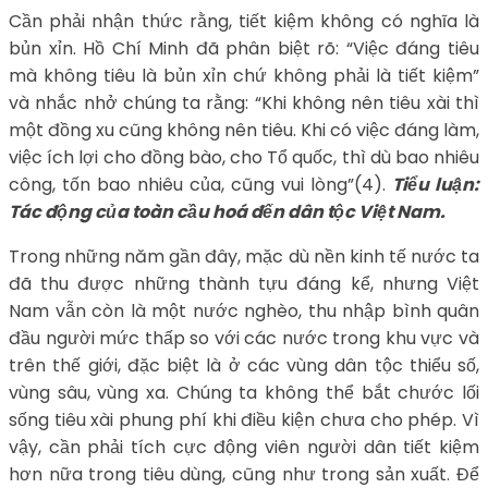
Cần phải nhận thức rằng, tiết kiệm không có nghĩa là
bủn xỉn. Hồ Chí Minh đã phân biệt rõ: “Việc đáng tiêu
mà không tiêu là bủn xỉn chứ không phải là tiết kiệm”
và nhắc nhở chúng ta rằng: “Khi không nên tiêu xài thì
một đồng xu cũng không nên tiêu. Khi có việc đáng làm,
việc ích lợi cho đồng bào, cho Tổ quốc, thì dù bao nhiêu
công, tốn bao nhiêu của, cũng vui lòng”(4).
Tiểu luận:
Tác động của toàn cầu hoá đến dân tộc Việt Nam.
Trong những năm gần đây, mặc dù nền kinh tế nước ta
đã thu được những thành tựu đáng kể, nhưng Việt
Nam vẫn còn là một nước nghèo, thu nhập bình quân
đầu người mức thấp so với các nước trong khu vực và
trên thế giới, đặc biệt là ở các vùng dân tộc thiểu số,
vùng sâu, vùng xa. Chúng ta không thể bắt chước lối
sống tiêu xài phung phí khi điều kiện chưa cho phép. Vì
vậy, cần phải tích cực động viên người dân tiết kiệm
hơn nữa trong tiêu dùng, cũng như trong sản xuất. Để