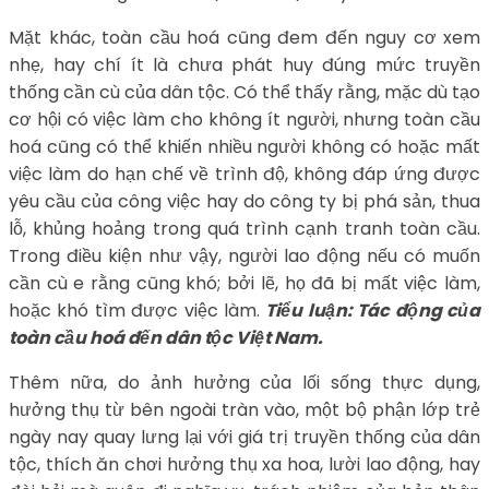
Mặt khác, toàn cầu hoá cũng đem đến nguy cơ xem
nhẹ, hay chí ít là chưa phát huy đúng mức truyền
thống cần cù của dân tộc. Có thể thấy rằng, mặc dù tạo
cơ hội có việc làm cho không ít người, nhưng toàn cầu
hoá cũng có thể khiến nhiều người không có hoặc mất
việc làm do hạn chế về trình độ, không đáp ứng được
yêu cầu của công việc hay do công ty bị phá sản, thua
lỗ, khủng hoảng trong quá trình cạnh tranh toàn cầu.
Trong điều kiện như vậy, người lao động nếu có muốn
cần cù e rằng cũng khó; bởi lẽ, họ đã bị mất việc làm,
hoặc khó tìm được việc làm.
Tiểu luận: Tác động của
toàn cầu hoá đến dân tộc Việt Nam.
Thêm nữa, do ảnh hưởng của lối sống thực dụng,
hưởng thụ từ bên ngoài tràn vào, một bộ phận lớp trẻ
ngày nay quay lưng lại với giá trị truyền thống của dân
tộc, thích ăn chơi hưởng thụ xa hoa, lười lao động, hay