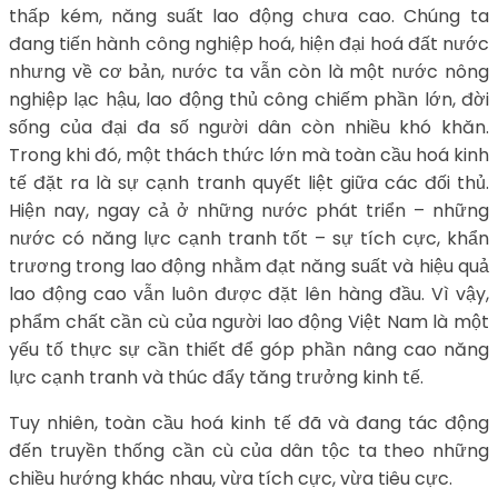
thấp kém, năng suất lao động chưa cao. Chúng ta
đang tiến hành công nghiệp hoá, hiện đại hoá đất nước
nhưng về cơ bản, nước ta vẫn còn là một nước nông
nghiệp lạc hậu, lao động thủ công chiếm phần lớn, đời
sống của đại đa số người dân còn nhiều khó khăn.
Trong khi đó, một thách thức lớn mà toàn cầu hoá kinh
tế đặt ra là sự cạnh tranh quyết liệt giữa các đối thủ.
Hiện nay, ngay cả ở những nước phát triển – những
nước có năng lực cạnh tranh tốt – sự tích cực, khẩn
trương trong lao động nhằm đạt năng suất và hiệu quả
lao động cao vẫn luôn được đặt lên hàng đầu. Vì vậy,
phẩm chất cần cù của người lao động Việt Nam là một
yếu tố thực sự cần thiết để góp phần nâng cao năng
lực cạnh tranh và thúc đẩy tăng trưởng kinh tế.
Tuy nhiên, toàn cầu hoá kinh tế đã và đang tác động
đến truyền thống cần cù của dân tộc ta theo những
chiều hướng khác nhau, vừa tích cực, vừa tiêu cực.