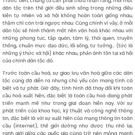
Trước tiên, chúng ta cần phải thừa nhận rằng, mỗi một
dân tộc trên thế giới đều sinh sống trong những điều
kiện tự nhiên và xã hội không hoàn toàn giống nhau,
thậm chí còn trái ngược nhau. Cũng chính vì vậy, ở mỗi
dân tộc sẽ hình thành một nền văn hoá khác nhau với
những phong tục, tập quán, tâm lý, thói quen, truyền
thống, chuẩn mực đạo đức, lối sống, tư tưởng… (tức là
những ý thức xã hội) khác nhau, phản ánh tồn tại xã hội
của chính dân tộc đó.
Trước toàn cầu hoá, sự giao lưu văn hoá giữa các dân
tộc cũng đã diễn ra nhưng chủ yếu còn mang tính cá
biệt và tự phát. Giờ đây, tình hình đã thay đổi khi toàn
cầu hoá xuất hiện, đặc biệt là toàn cầu hoá đang phát
triển mạnh mẽ như trong giai đoạn hiện nay. Với sự
phát triển của khoa học, kỹ thuật và công nghệ thông
tin, đặc biệt là với sự xuất hiện của mạng thông tin toàn
cầu (Internet), thế giới dường như được thu nhỏ lại,
ranh giới giữa các quốc gia cũng trở nên mỏng manh