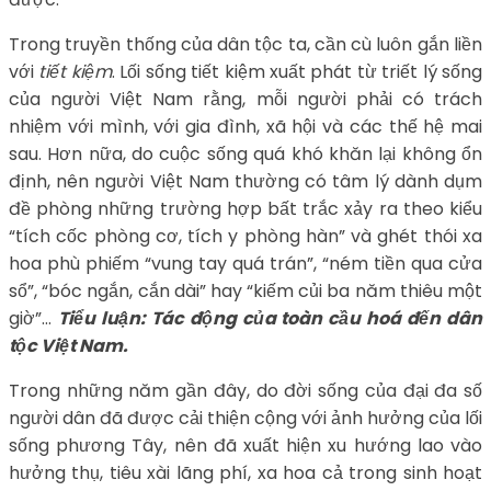
Trong truyền thống của dân tộc ta, cần cù luôn gắn liền
với
tiết kiệm
. Lối sống tiết kiệm xuất phát từ triết lý sống
của người Việt Nam rằng, mỗi người phải có trách
nhiệm với mình, với gia đình, xã hội và các thế hệ mai
sau. Hơn nữa, do cuộc sống quá khó khăn lại không ổn
định, nên người Việt Nam thường có tâm lý dành dụm
đề phòng những trường hợp bất trắc xảy ra theo kiểu
“tích cốc phòng cơ, tích y phòng hàn” và ghét thói xa
hoa phù phiếm “vung tay quá trán”, “ném tiền qua cửa
sổ”, “bóc ngắn, cắn dài” hay “kiếm củi ba năm thiêu một
giờ”…
Tiểu luận: Tác động của toàn cầu hoá đến dân
tộc Việt Nam.
Trong những năm gần đây, do đời sống của đại đa số
người dân đã được cải thiện cộng với ảnh hưởng của lối
sống phương Tây, nên đã xuất hiện xu hướng lao vào
hưởng thụ, tiêu xài lãng phí, xa hoa cả trong sinh hoạt