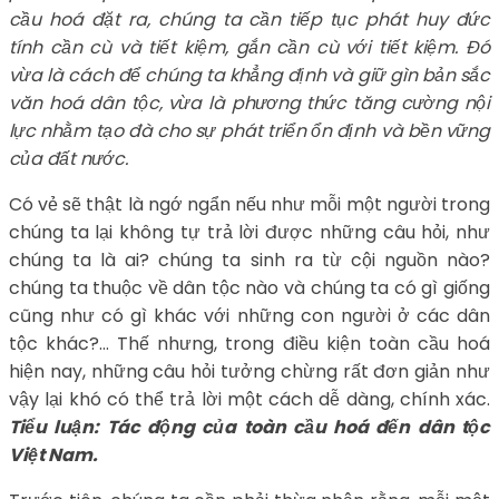
cầu hoá đặt ra, chúng ta cần tiếp tục phát huy đức
tính cần cù và tiết kiệm, gắn cần cù với tiết kiệm. Đó
vừa là cách để chúng ta khẳng định và giữ gìn bản sắc
văn hoá dân tộc, vừa là phương thức tăng cường nội
lực nhằm tạo đà cho sự phát triển ổn định và bền vững
của đất nước.
Có vẻ sẽ thật là ngớ ngẩn nếu như mỗi một người trong
chúng ta lại không tự trả lời được những câu hỏi, như
chúng ta là ai? chúng ta sinh ra từ cội nguồn nào?
chúng ta thuộc về dân tộc nào và chúng ta có gì giống
cũng như có gì khác với những con người ở các dân
tộc khác?… Thế nhưng, trong điều kiện toàn cầu hoá
hiện nay, những câu hỏi tưởng chừng rất đơn giản như
vậy lại khó có thể trả lời một cách dễ dàng, chính xác.
Tiểu luận: Tác động của toàn cầu hoá đến dân tộc
Việt Nam.