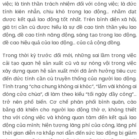
việc; là tinh thần trách nhiệm đối với công việc; là đức
tính kiên nhẫn, chịu khó trong lao động… nhằm đạt
được kết quả lao động tốt nhất. Trên bình diện xã hội,
giá trị cần cù được hiểu là sự đề cao tinh thần yêu lao
động, đề cao tính năng động, sáng tạo trong lao động,
đề cao hiệu quả của lao động… của cả cộng đồng.
Trong thời kỳ trước đổi mới, những sai lầm trong việc
cải tạo quan hệ sản xuất cũ và sự nóng vội trong việc
xây dựng quan hệ sản xuất mới đã ảnh hưởng tiêu cực
đến đức tính cần cù truyền thống của người lao động.
Tình trạng “cha chung không ai khóc”, “lắm vãi không ai
đóng cửa chùa”, đi làm theo kiểu “tối ngày đầy công”…
trở nên phổ biến. Cơ chế phân phối bình quân, cào
bằng đã khiến cho người lao động thờ ơ, không thiết
tha với công việc và không quan tâm đến kết quả lao
động của mình; hiện tượng lãng phí của công, lãng phí
thời gian diễn ra khắp nơi dẫn đến sức lao động bị giảm