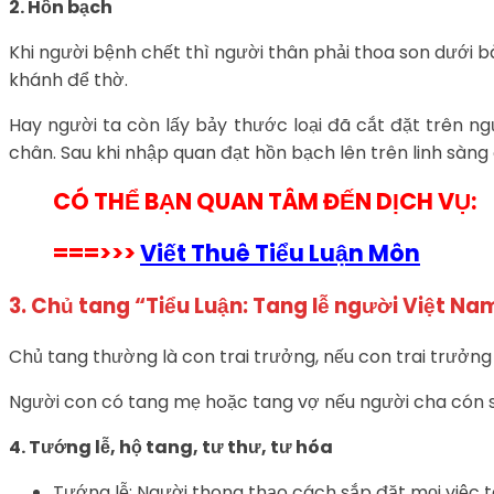
2. Hồn bạch
Khi người bệnh chết thì người thân phải thoa son dưới bà
khánh để thờ.
Hay người ta còn lấy bảy thước loại đã cắt đặt trên ngự
chân. Sau khi nhập quan đạt hồn bạch lên trên linh sàn
CÓ THỂ BẠN QUAN TÂM ĐẾN DỊCH VỤ:
===>>>
Viết Thuê Tiểu Luận Môn
3. Chủ tang “Tiểu Luận: Tang lễ người Việt Na
Chủ tang thường là con trai trưởng, nếu con trai trưởng
Người con có tang mẹ hoặc tang vợ nếu người cha cón s
4. Tướng lễ, hộ tang, tư thư, tư hóa
Tướng lễ: Người thong thạo cách sắp đặt mọi việc t