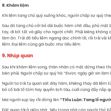
8. Khâm liệm
Khi liệm tang chủ quỳ xuống khóc, người chấp sự quỳ theo
Sau đó tang chủ cởi bỏ dải buộc hàm chit đầu, phủ mặt 
tay, đi bít tất và giầy cho người chết. Phải kiêng khô
làm ăn. Trải đồ tiểu liệm ngang dọc chỉnh tề, rồi trải v
liệm. Đại liệm cũng gói buộc như tiểu liệm
9. Nhập quan
Sau khi khâm liệm xong, thân nhân có mặt đứng theo thứ 
bên phải. Người chấp sự quỳ hô: “Được ngày giờ xin làm 
Người ta trải tạ quan sát đáy hàm, khiêng thay đã liệm t
bỏ cổ bài tổ tôm hay quyển lịch tàu, cuối cùng đậy nắp q
Mọi người sụp lạy rồi đứng lên
“Tiểu Luận: Tang lễ ngư
Đặt quan tài ở giữa nhà . Nếu trong nhà còn người thứ b