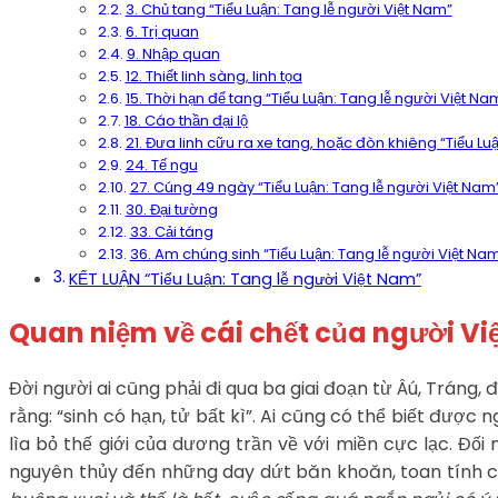
3. Chủ tang “Tiểu Luận: Tang lễ người Việt Nam”
6. Trị quan
9. Nhập quan
12. Thiết linh sàng, linh tọa
15. Thời hạn để tang “Tiểu Luận: Tang lễ người Việt Na
18. Cáo thần đại lộ
21. Đưa linh cữu ra xe tang, hoặc đòn khiêng “Tiểu Lu
24. Tế ngu
27. Cúng 49 ngày “Tiểu Luận: Tang lễ người Việt Nam
30. Đại tường
33. Cải táng
36. Am chúng sinh “Tiểu Luận: Tang lễ người Việt Na
KẾT LUẬN “Tiểu Luận: Tang lễ người Việt Nam”
Quan niệm về cái chết của người Vi
Đời người ai cũng phải đi qua ba giai đoạn từ Âú, Tráng,
rằng: “sinh có hạn, tử bất kì”. Ai cũng có thể biết đư
lìa bỏ thế giới của dương trần về với miền cực lạc. Đối
nguyên thủy đến những day dứt băn khoăn, toan tính củ