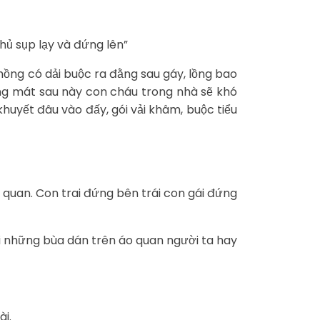
hủ sụp lạy và đứng lên”
ồng có dải buộc ra đằng sau gáy, lồng bao
hông mát sau này con cháu trong nhà sẽ khó
khuyết đâu vào đấy, gói vải khâm, buộc tiểu
 quan. Con trai đứng bên trái con gái đứng
oài những bùa dán trên áo quan người ta hay
ài.