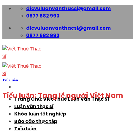
Skip
dicvuluanvanthacsi@gmail.com
to
0877 682 993
content
dicvuluanvanthacsi@gmail.com
0877 682 993
Tiểu luận
Tiểu luận: Tang lễ người Việt Nam
Trang Chủ: Viết Thuê Luận Văn Thạc Sĩ
Luận văn thạc sĩ
Khóa luận tốt nghiệp
Báo cáo thực tập
Tiểu luận