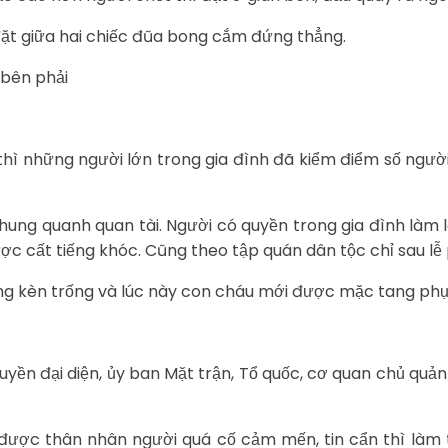
đặt giữa hai chiếc đũa bong cắm đứng thẳng.
i bên phải
i thì những người lớn trong gia đình đã kiểm điểm số ngư
 chung quanh quan tài. Người có quyền trong gia đình làm
c cất tiếng khóc. Cũng theo tập quán dân tộc chỉ sau lễ
ếng kèn trống và lúc này con cháu mới được mặc tang phụ
uyền đại diện, ủy ban Mặt trận, Tổ quốc, cơ quan chủ quản
, được thân nhân người quá cố cảm mến, tin cẩn thì làm