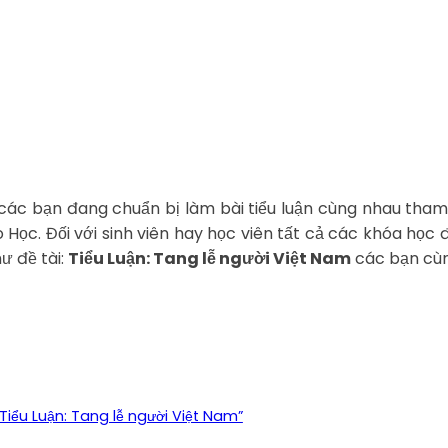
các bạn đang chuẩn bị làm bài tiểu luận cùng nhau tham
ọc. Đối với sinh viên hay học viên tất cả các khóa học đề
ư đề tài:
Tiểu Luận: Tang lễ người Việt Nam
các bạn cùng
ểu Luận: Tang lễ người Việt Nam”