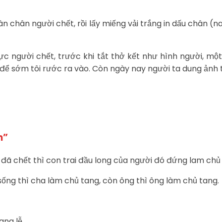
n chân người chết, rồi lấy miếng vải trắng in dấu chân (n
c người chết, trước khi tắt thở kết như hình người, một đ
g để sớm tôi rước ra vào. Còn ngày nay người ta dung ảnh
m”
 đã chết thì con trai đầu long của người đó đứng lam chủ
ống thì cha làm chủ tang, còn ông thì ông làm chủ tang.
ang lễ.