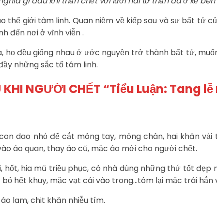
ghĩa gì đâu khi thần chết với lưỡi hái tử thần đã ở kề bên
thế giới tâm linh. Quan niệm về kiếp sau và sự bất tử củ
h đến nơi ở vĩnh viễn .
ữa, họ đều giống nhau ở ước nguyện trở thành bất tử, mu
đầy những sắc tố tâm linh.
HI NGƯỜI CHẾT “Tiểu Luận: Tang lễ
 con dao nhỏ để cắt móng tay, móng chân, hai khăn vải t
ào áo quan, thay áo cũ, mặc áo mới cho người chết.
hốt, hia mũ triều phục, có nhà dùng những thứ tốt đẹp n
bỏ hết khuy, mặc vạt cái vào trong…tóm lại mặc trái hẳn 
áo lam, chit khăn nhiễu tím.