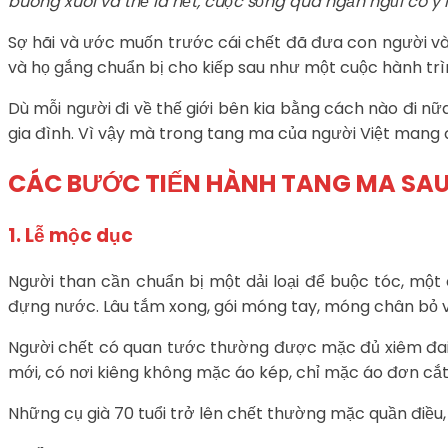
buông xuoi và thế là hết, cuộc sống quá ngắn ngủi có ý n
Sợ hãi và ước muốn trước cái chết đã đưa con người vào 
và họ gắng chuẩn bị cho kiếp sau như một cuộc hành trìn
Dù mỗi người đi về thế giới bên kia bằng cách nào đi n
gia đình. Vì vậy mà trong tang ma của người Việt mang 
CÁC BƯỚC TIẾN HÀNH TANG MA SAU K
1. Lễ mộc dục
Người than cần chuẩn bị một dải loại để buộc tóc, một
đựng nước. Lâu tắm xong, gói móng tay, móng chân bỏ v
Người chết có quan tước thường được mặc đủ xiêm đai, 
mới, có nơi kiêng không mặc áo kép, chỉ mặc áo đơn cắt 
Những cụ già 70 tuổi trở lên chết thường mặc quần điều, 