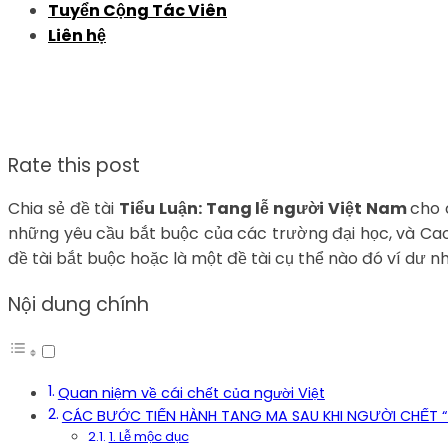
Tuyển Cộng Tác Viên
Liên hệ
Rate this post
Chia sẻ đề tài
Tiểu Luận: Tang lễ người Việt Nam
cho 
những yêu cầu bắt buộc của các trường đại học, và Cao H
đề tài bắt buộc hoặc là một đề tài cụ thể nào đó ví dư nh
Nội dung chính
Quan niệm về cái chết của người Việt
CÁC BƯỚC TIẾN HÀNH TANG MA SAU KHI NGƯỜI CHẾT “Ti
1. Lễ mộc dục