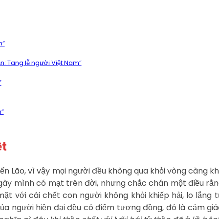
m”
ận: Tang lễ người Việt Nam”
”
m”
ệt
 đến Lão, vì vậy mọi người đều không qua khỏi vòng càng khô
ợc ngày mình có mạt trên đời, nhưng chắc chán một điều r
 mặt với cái chết con người không khỏi khiếp hải, lo lắng
a người hiện đại đều có điểm tương đồng, đó là cảm giá