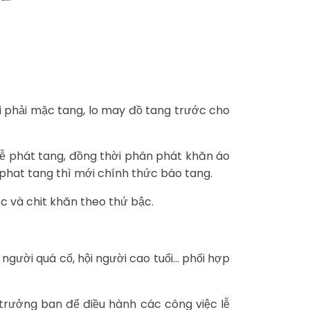
ời phải mặc tang, lo may đồ tang trước cho
 lễ phát tang, đồng thời phân phát khăn áo
 phat tang thì mới chính thức báo tang.
c và chit khăn theo thứ bậc.
 người quá cố, hội người cao tuổi… phối hợp
 trưởng ban để điều hành các công việc lễ