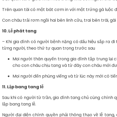
Trên quan tài có một bát cơm in với một trứng gà luộc 
Con cháu trải rơm ngồi hai bên linh cữu, trai bên trái, gá
10. Lễ phát tang
– Khi gia đình có người bệnh nặng có dấu hiệu sắp ra đ
từng người, theo thứ tự quan trọng trước sau
Mọi người thân quyến trong gia đình tập trung lại
cho con cháu chịu tang và từ đây con cháu mới đượ
Mọi người đến phúng viếng và từ lúc này mới có ti
11. Lập bang tang lễ
Sau khi có người từ trần, gia đình tang chủ cùng chính q
lập bang tang lễ.
Người đại diện chính quyền phải thông thạo về lễ tang