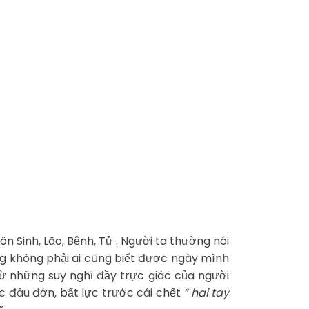
n Sinh, Lão, Bệnh, Tử . Người ta thường nói
ằng không phải ai cũng biết được ngày mình
 từ những suy nghĩ đầy trực giác của người
c đâu đớn, bất lực trước cái chết
“ hai tay