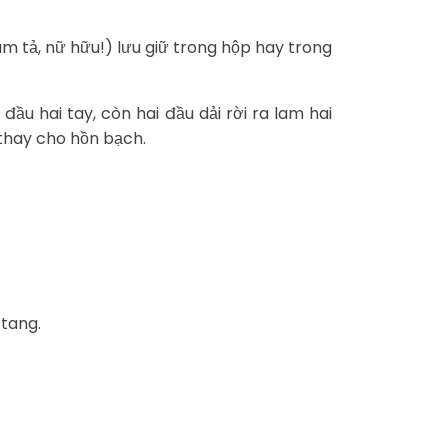
am tả, nữ hữu!) lưu giữ trong hộp hay trong
ầu hai tay, còn hai đầu dải rời ra lam hai
 thay cho hồn bạch.
 tang.