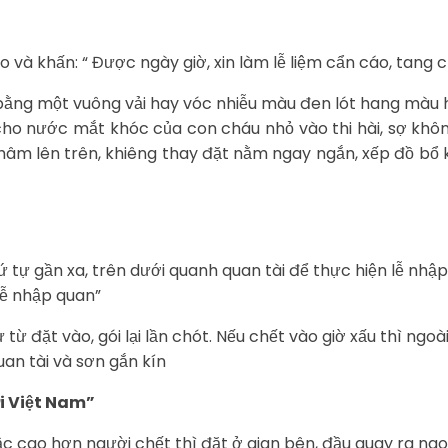
 và khấn: “ Được ngày giờ, xin làm lễ liệm cẩn cáo, tang c
bằng một vuông vải hay vóc nhiễu màu đen lót hang màu h
ng cho nước mắt khóc của con cháu nhỏ vào thi hài, sợ k
ải khâm lên trên, khiêng thay đặt nằm ngay ngắn, xếp đồ bổ 
tự gần xa, trên dưới quanh quan tài để thực hiện lễ nhập
lễ nhập quan”
ừ từ đặt vào, gói lại lần chót. Nếu chết vào giờ xấu thì ng
uan tài và sơn gắn kín
ời Việt Nam”
ậc cao hơn người chết thì đặt ở gian bên, đầu quay ra ngo