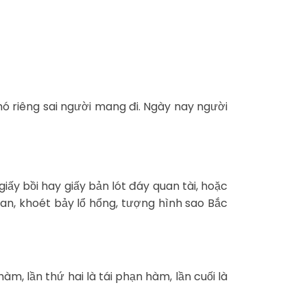
hó riêng sai người mang đi. Ngày nay người
iấy bồi hay giấy bản lót đáy quan tài, hoặc
an, khoét bảy lổ hổng, tượng hình sao Bắc
, lần thứ hai là tái phạn hàm, lần cuối là