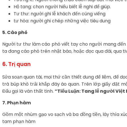
Hộ tang: chọn người hiểu biết lễ nghi để giúp.
Tư thư: người ghi lễ khách đến cúng viếng
tư hóa: người ghi chép những việc tiêu dung
5. Cáo phó
Người tư thư làm cáo phó viết tay cho người mang đến c
ta đang cáo phó trên nhật báo, hoặc đọc qua đài, qua tiv
6. Trị quan
Sửa soạn quan tài, mọi thứ cần thiết dung để liệm, để dọ
trà búp khô trải khắp đáy áo quan. Trên lớp giấy đặt 
Đẩu gọi là ván thất tinh.
“Tiểu Luận: Tang lễ người Việ
7. Phạn hàm
Gồm một nhúm gạo vo sạch và ba đồng tiền, láy thìa xúc 
tam phạn hàm