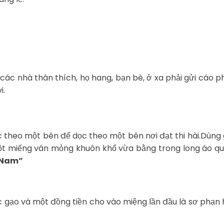
ác nhà thân thích, họ hang, bạn bè, ở xa phải gửi cáo p
i.
c theo một bên để dọc theo một bên nơi đạt thi hài.Dùng g
một miếng ván mỏng khuôn khổ vừa bằng trong long áo qu
t Nam”
gạo và một đồng tiền cho vào miệng lần đầu là sơ phạn hàm