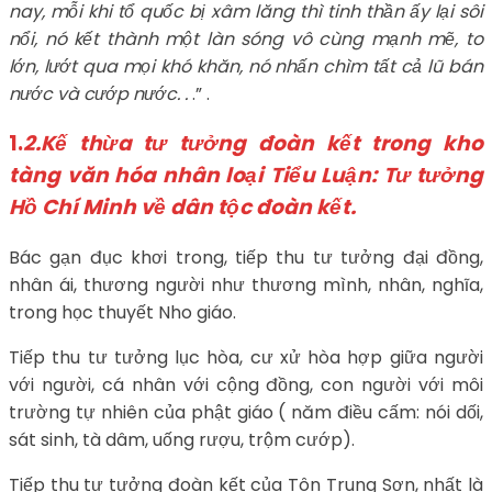
nay, mỗi khi tổ quốc bị xâm lăng thì tinh thần ấy lại sôi
nổi, nó kết thành một làn sóng vô cùng mạnh mẽ, to
lớn, lướt qua mọi khó khăn, nó nhấn chìm tất cả lũ bán
nước và cướp nước
. .
.” .
1.
2.Kế thừa tư tưởng đoàn kết trong kho
tàng văn hóa nhân loại Tiểu Luận: Tư tưởng
Hồ Chí Minh về dân tộc đoàn kết.
Bác gạn đục khơi trong, tiếp thu tư tưởng đại đồng,
nhân ái, thương người như thương mình, nhân, nghĩa,
trong học thuyết Nho giáo.
Tiếp thu tư tưởng lục hòa, cư xử hòa hợp giữa người
với người, cá nhân với cộng đồng, con người với môi
trường tự nhiên của phật giáo ( năm điều cấm: nói dối,
sát sinh, tà dâm, uống rượu, trộm cướp).
Tiếp thu tư tưởng đoàn kết của Tôn Trung Sơn, nhất là