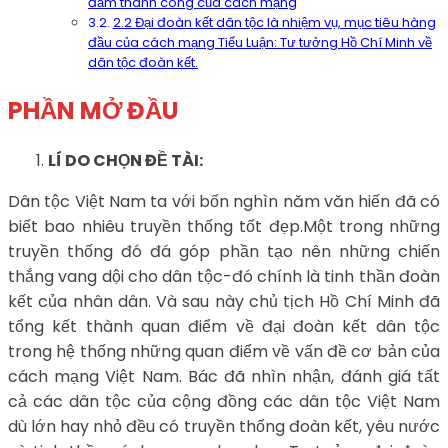
đảm thành công của cách mạng
2.2 Đại đoàn kết dân tộc là nhiệm vụ, mục tiêu hàng
đầu của cách mạng Tiểu Luận: Tư tưởng Hồ Chí Minh về
dân tộc đoàn kết.
PHẦN MỞ ĐẦU
LÍ DO CHỌN ĐỀ TÀI:
Dân tộc Việt Nam ta với bốn nghìn năm văn hiến đã có
biết bao nhiêu truyền thống tốt đẹp.Một trong những
truyền thống đó đá góp phần tạo nên những chiến
thắng vang dội cho dân tộc-đó chính là tinh thần đoàn
kết của nhân dân. Và sau này chủ tịch Hồ Chí Minh đã
tổng kết thành quan điểm về đại đoàn kết dân tộc
trong hệ thống những quan điểm về vấn đề cơ bản của
cách mạng Việt Nam. Bác đã nhìn nhận, đánh giá tất
cả các dân tộc của cộng đồng các dân tộc Việt Nam
dù lớn hay nhỏ đều có truyền thống đoàn kết, yêu nước