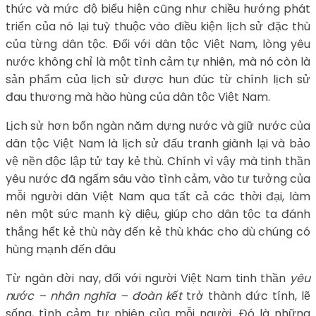
thức và mức độ biểu hiện cũng như chiều hướng phát
triển của nó lại tuỳ thuộc vào điều kiện lịch sử đặc thù
của từng dân tộc. Đối với dân tộc Việt Nam, lòng yêu
nước không chỉ là một tình cảm tự nhiên, mà nó còn là
sản phẩm của lịch sử được hun đúc từ chính lịch sử
đau thương mà hào hùng của dân tộc Việt Nam.
Lịch sử hơn bốn ngàn năm dựng nước và giữ nước của
dân tộc Việt Nam là lịch sử đấu tranh giành lại và bảo
vệ nền độc lập tử tay kẻ thù. Chính vì vậy mà tinh thần
yêu nước đã ngấm sâu vào tình cảm, vào tư tưởng của
mỗi người dân Việt Nam qua tất cả các thời đại, làm
nên một sức mạnh kỳ diệu, giúp cho dân tộc ta đánh
thắng hết kẻ thù này đến kẻ thù khác cho dù chúng có
hùng mạnh đến đâu
Từ ngàn đời nay, đối với người Việt Nam tinh thần
yêu
nước – nhân nghĩa – đoàn kết
trở thành đức tính, lẽ
sống, tình cảm tự nhiên của mỗi người. Đó là những