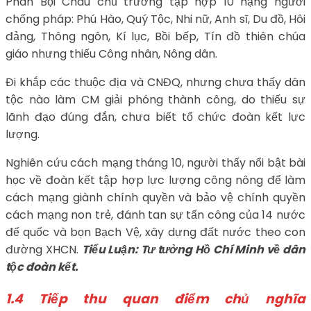
Phan Bội Châu chủ trương tập hợp 10 hạng người
chống pháp: Phú Hào, Quý Tộc, Nhi nữ, Anh sĩ, Du đồ, Hôi
đảng, Thông ngôn, Kí lục, Bồi bếp, Tín đồ thiên chúa
giáo nhưng thiếu Công nhân, Nông dân.
Đi khắp các thuộc địa và CNĐQ, nhưng chưa thấy dân
tộc nào làm CM giải phóng thành công, do thiếu sự
lãnh đạo đúng đắn, chưa biết tổ chức đoàn kết lực
lượng.
Nghiên cứu cách mạng tháng 10, người thấy nổi bật bài
học về đoàn kết tập hợp lực lượng công nông để làm
cách mạng giành chính quyền và bảo vệ chính quyền
cách mạng non trẻ, đánh tan sự tấn công của 14 nước
đế quốc và bọn Bạch Vệ, xây dựng đất nước theo con
đường XHCN.
Tiểu Luận: Tư tưởng Hồ Chí Minh về dân
tộc đoàn kết.
1.4 Tiếp thu quan điểm chủ nghĩa