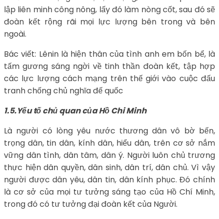
lập liên minh công nông, lấy đó làm nòng cốt, sau đó sẽ
đoàn kết rộng rãi mọi lực lượng bên trong và bên
ngoài.
Bác viết: Lênin là hiện thân của tình anh em bốn bể, là
tấm gương sáng ngời về tinh thần đoàn kết, tập hợp
các lực lượng cách mạng trên thế giới vào cuộc đấu
tranh chống chủ nghĩa đế quốc
1.5.Yếu tố chủ quan của Hồ Chi Minh
Là người có lòng yêu nước thương dân vô bờ bến,
trọng dân, tin dân, kính dân, hiểu dân, trên cơ sở nắm
vững dân tình, dân tâm, dân ý. Người luôn chủ trương
thực hiện dân quyền, dân sinh, dân trí, dân chủ. Vì vậy
người được dân yêu, dân tin, dân kính phục. Đó chính
là cơ sở của mọi tư tưởng sáng tạo của Hồ Chí Minh,
trong đó có tư tưởng đại đoàn kết của Người.