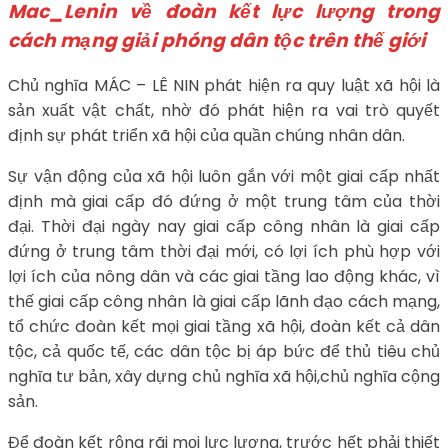
Mac_Lenin về đoàn kết lực lượng trong
cách mạng giải phóng dân tộc trên thế giới
Chủ nghĩa MÁC – LÊ NIN phát hiện ra quy luật xã hội là
sản xuất vật chất, nhờ đó phát hiện ra vai trò quyết
định sự phát triển xã hội của quần chúng nhân dân.
Sự vận động của xã hội luôn gắn với một giai cấp nhất
định mà giai cấp đó đứng ở một trung tâm của thời
đại. Thời đại ngày nay giai cấp công nhân là giai cấp
đứng ở trung tâm thời đại mới, có lợi ích phù hợp với
lợi ích của nông dân và các giai tầng lao động khác, vì
thế giai cấp công nhân là giai cấp lãnh đạo cách mạng,
tổ chức đoàn kết mọi giai tầng xã hội, đoàn kết cả dân
tộc, cả quốc tế, các dân tộc bị áp bức để thủ tiêu chủ
nghĩa tư bản, xây dựng chủ nghĩa xã hội,chủ nghĩa cộng
sản.
Để đoàn kết rộng rãi mọi lực lượng, trước hết phải thiết