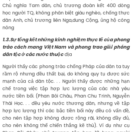
Chủ nghĩa Tam dân, chủ trương đoàn kết 400 dòng
học người TQ, không phân biệt giàu nghèo, chống thực
dân Anh, chủ trương liên Nga,dung Cộng, ủng hộ công
nông
1.3.Sự tổng kết những kinh nghiệm thực tế của phong
trào cách mang Việt
Nam và phong trao giải phóng
dân tộc ở các nước thuộc
địa
Người thấy các phong trào chống Pháp của dân ta tuy
rầm rộ nhưng đều thất bại, do không quy tụ được sức
mạnh của cả dân tộc. . . Người thấy được những hạn
chế trong việc tập hợp lực lượng của các nhà yêu
nước tiền bối. (Phan Bôi Châu, Phan Chu Trinh, Nguyễn
Thái Học. . . đều yêu nước thương dân, nhưng về tập
hợp lực lượng thì các bậc tiền bối này đều có vấn đề,
cho nên tập hợp không được rộng rãi, không đầy đủ,
cho nên không thể chiến thắng kẽ thù). Ví dụ như cụ