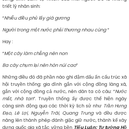
triết lý nhân sinh:
“
Nhiễu điều phủ lấy giá gương
Người trong một nước phải thương nhau cùng
“
Hay :
“
Một cây làm chẳng nên non
Ba cây chụm lại nên hòn núi cao
”
Những điều đó đã phần nào ghi đậm dấu ấn cấu trúc xã
hội truyền thống: gia đình gắn với cộng đồng làng xã,
gắn với cộng đồng cả nước, nên dân ta có câu: “
Nước
mất, nhà tan
”. Truyền thống ấy được thể hiện ngày
càng sinh động qua các thời kỳ lịch sử như
Trần Hưng
Đạo, Lê Lợi, Nguyễn Trãi, Quang Trung
và đều được
nâng lên thành phép đánh giặc giữ nước, thành kế xây
dựng quốc gia xã tắc vững bền
Tiểu Luận: Tư tưởng Hồ