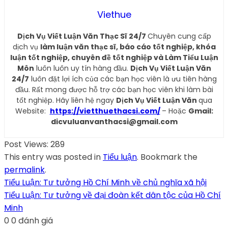
Viethue
Dịch Vụ Viết Luận Văn Thạc Sĩ 24/7
Chuyên cung cấp
dịch vụ
làm luận văn thạc sĩ, báo cáo tốt nghiệp, khóa
luận tốt nghiệp, chuyên đề tốt nghiệp và Làm Tiểu Luận
Môn
luôn luôn uy tín hàng đầu.
Dịch Vụ Viết Luận Văn
24/7
luôn đặt lợi ích của các bạn học viên là ưu tiên hàng
đầu. Rất mong được hỗ trợ các bạn học viên khi làm bài
tốt nghiệp. Hãy liên hệ ngay
Dịch Vụ Viết Luận Văn
qua
Website:
https://vietthuethacsi.com/
– Hoặc
Gmail:
dicvuluanvanthacsi@gmail.com
Post Views:
289
This entry was posted in
Tiểu luận
. Bookmark the
permalink
.
Tiểu Luận: Tư tưởng Hồ Chí Minh về chủ nghĩa xã hội
Tiểu Luận: Tư tưởng về đại đoàn kết dân tộc của Hồ Chí
Minh
0
0
đánh giá