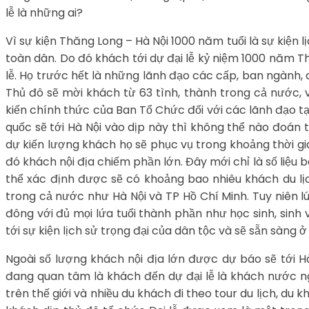
lễ là những ai?
Vì sự kiện Thăng Long – Hà Nội 1000 năm tuổi là sự kiện 
toàn dân. Do đó khách tới dự đại lễ kỷ niệm 1000 năm T
lễ. Họ trước hết là những lãnh đạo các cấp, ban ngành, 
Thủ đô sẽ mời khách từ 63 tình, thành trong cả nước, 
kiến chính thức của Ban Tổ Chức đối với các lãnh đạo tạ
quốc sẽ tới Hà Nội vào dịp này thì không thể nào đoán 
dự kiến lượng khách họ sẽ phục vụ trong khoảng thời gia
đó khách nội địa chiếm phần lớn. Đây mới chỉ là số liệu b
thể xác định được sẽ có khoảng bao nhiêu khách du lịch
trong cả nước như Hà Nội và TP Hồ Chí Minh. Tuy niên lú
đông với đủ mọi lứa tuổi thành phần như học sinh, sinh
tới sự kiện lịch sử trọng đại của dân tộc và sẽ sẵn sàng ở 
Ngoài số lượng khách nội địa lớn được dự báo sẽ tới Hà
đang quan tâm là khách đến dự đại lễ là khách nước ngo
trên thế giới và nhiều du khách đi theo tour du lịch, du 