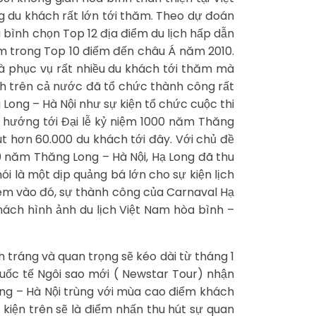
g du khách rất lớn tới thăm. Theo dự đoán
bình chọn Top 12 địa điểm du lịch hấp dẫn
ằm trong Top 10 điểm đến châu Á năm 2010.
và phục vụ rất nhiều du khách tới thăm mà
ịch trên cả nước đã tổ chức thành công rất
Long – Hà Nội như sự kiện tổ chức cuộc thi
 hướng tới Đại lễ kỷ niệm 1000 năm Thăng
út hơn 60.000 du khách tới đây. Với chủ đề
0 năm Thăng Long – Hà Nội, Hạ Long đã thu
i là một dịp quảng bá lớn cho sự kiện lịch
hêm vào đó, sự thành công của Carnaval Hạ
ách hình ảnh du lịch Việt Nam hòa bình –
 tráng và quan trọng sẽ kéo dài từ tháng 1
quốc tế Ngôi sao mới ( Newstar Tour) nhận
ong – Hà Nội trùng với mùa cao điểm khách
 kiện trên sẽ là điểm nhấn thu hút sự quan