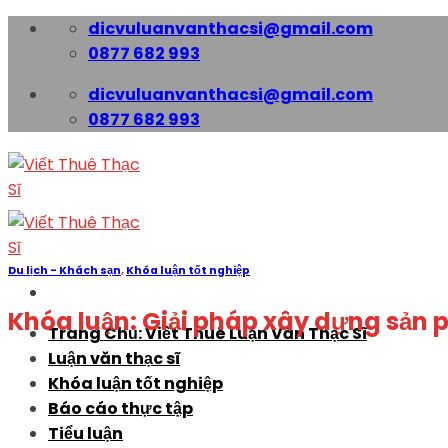
Skip
dicvuluanvanthacsi@gmail.com
to
0877 682 993
content
dicvuluanvanthacsi@gmail.com
0877 682 993
Du lịch - Khách sạn
,
Khóa luận tốt nghiệp
Khóa luận: Giải pháp xây dựng sản 
Trang Chủ: Viết Thuê Luận Văn Thạc Sĩ
Luận văn thạc sĩ
Khóa luận tốt nghiệp
Báo cáo thực tập
Tiểu luận