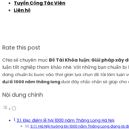
Tuyển Cộng Tác Viên
Liên hệ
Rate this post
Chia sẻ chuyên mục
Đề Tài Khóa luận: Giải pháp xây
luận tốt nghiệp tham khảo nhé. Với những bạn chuẩn bị 
đang chuẩn bị bước vào thời gian lựa chọn đề tài làm luận v
đại lễ 1000 năm thăng long
dưới đây chắc chắn sẽ giúp cho c
Nội dung chính
3.1. Đặc điểm lễ hội 1000 năm Thăng Long Hà Nội
3.1.1. Hà Nội hướng tới 1000 năm Thăng Long đang là 