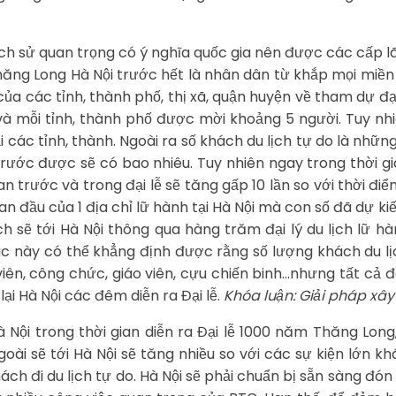
lịch sử quan trọng có ý nghĩa quốc gia nên được các cấp l
hăng Long Hà Nội trước hết là nhân dân từ khắp mọi miền
của các tỉnh, thành phố, thị xã, quận huyện về tham dự đạ
và mỗi tỉnh, thành phố được mời khoảng 5 người. Tuy n
i các tỉnh, thành. Ngoài ra số khách du lịch tự do là nhữ
trước được sẽ có bao nhiêu. Tuy nhiên ngay trong thời g
n trước và trong đại lễ sẽ tăng gấp 10 lần so với thời đ
an đầu của 1 địa chỉ lữ hành tại Hà Nội mà con số đã dự kiế
 sẽ tới Hà Nội thông qua hàng trăm đại lý du lịch lữ hà
c này có thể khẳng định được rằng số lượng khách du lịch 
 viên, công chức, giáo viên, cựu chiến binh…nhưng tất c
lại Hà Nội các đêm diễn ra Đại lễ.
Khóa luận: Giải pháp xâ
 Nội trong thời gian diễn ra Đại lễ 1000 năm Thăng Long
ài sẽ tới Hà Nội sẽ tăng nhiều so với các sự kiện lớn k
khách đi du lịch tự do. Hà Nội sẽ phải chuẩn bị sẵn sàng đ