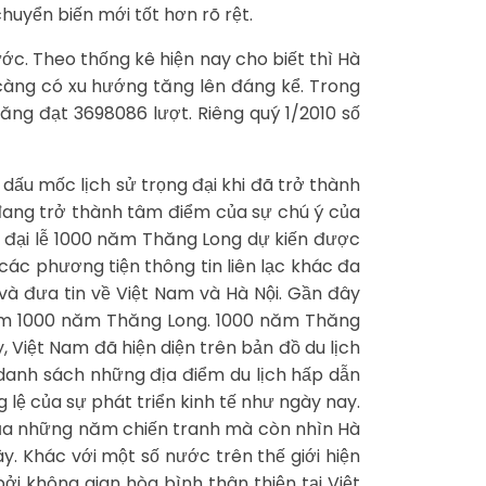
huyển biến mới tốt hơn rõ rệt.
ớc. Theo thống kê hiện nay cho biết thì Hà
 càng có xu hướng tăng lên đáng kể. Trong
ăng đạt 3698086 lượt. Riêng quý 1/2010 số
dấu mốc lịch sử trọng đại khi đã trở thành
 đang trở thành tâm điểm của sự chú ý của
m đại lễ 1000 năm Thăng Long dự kiến được
các phương tiện thông tin liên lạc khác đa
và đưa tin về Việt Nam và Hà Nội. Gần đây
niệm 1000 năm Thăng Long. 1000 năm Thăng
, Việt Nam đã hiện diện trên bản đồ du lịch
o danh sách những địa điểm du lịch hấp dẫn
 lệ của sự phát triển kinh tế như ngày nay.
 của những năm chiến tranh mà còn nhìn Hà
y. Khác với một số nước trên thế giới hiện
ởi không gian hòa bình thân thiện tại Việt