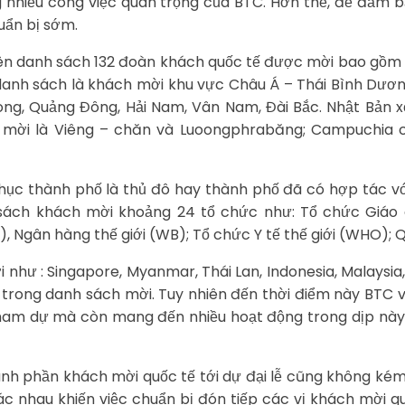
g nhiều công việc quan trọng của BTC. Hơn thế, để đảm 
uẩn bị sớm.
lên danh sách 132 đoàn khách quốc tế được mời bao gồm
danh sách là khách mời khu vực Châu Á – Thái Bình Dươn
ong, Quảng Đông, Hải Nam, Vân Nam, Đài Bắc. Nhật Bản x
c mời là Viêng – chăn và Luoongphrabăng; Campuchia 
hục thành phố là thủ đô hay thành phố đã có hợp tác vớ
sách khách mời khoảng 24 tổ chức như: Tổ chức Giáo 
, Ngân hàng thế giới (WB); Tổ chức Y tế thế giới (WHO);
hư : Singapore, Myanmar, Thái Lan, Indonesia, Malaysia, P
 trong danh sách mời. Tuy nhiên đến thời điểm này BTC
 tham dự mà còn mang đến nhiều hoạt động trong dịp này
ành phần khách mời quốc tế tới dự đại lễ cũng không ké
…khác nhau khiến việc chuẩn bị đón tiếp các vị khách mời 