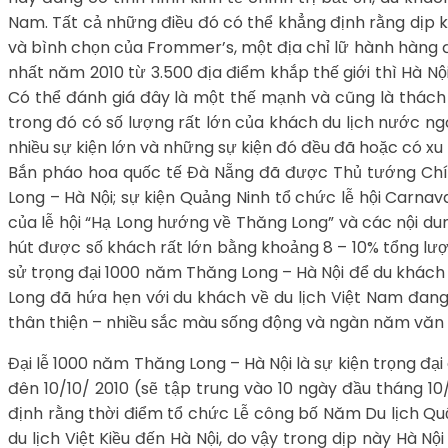
Nam. Tất cả những điều đó có thể khẳng định rằng dịp 
và bình chọn của Frommer’s, một địa chỉ lữ hành hàng đ
nhất năm 2010 từ 3.500 địa điểm khắp thế giới thì Hà 
Có thể đánh giá đây là một thế mạnh và cũng là thách 
trong đó có số lượng rất lớn của khách du lịch nước ng
nhiều sự kiện lớn và những sự kiện đó đều đã hoặc có xu
Bắn pháo hoa quốc tế Đà Nẵng đã được Thủ tướng Chín
Long – Hà Nội; sự kiện Quảng Ninh tổ chức lễ hội Carna
của lễ hội “Hạ Long hướng về Thăng Long” và các nội d
hút được số khách rất lớn bằng khoảng 8 – 10% tổng lượ
sử trọng đại 1000 năm Thăng Long – Hà Nội để du khách
Long đã hứa hẹn với du khách về du lịch Việt Nam đan
thân thiện – nhiều sắc màu sống động và ngàn năm văn 
Đại lễ 1000 năm Thăng Long – Hà Nội là sự kiện trọng đạ
đên 10/10/ 2010 (sẽ tập trung vào 10 ngày đầu tháng 1
định rằng thời điểm tổ chức Lễ công bố Năm Du lịch Quố
du lịch Việt Kiều đến Hà Nội, do vậy trong dịp này Hà N