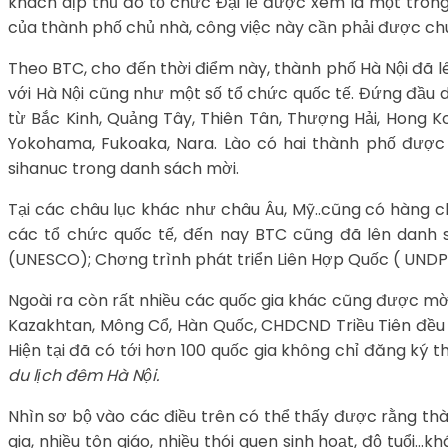
khách dịp thủ đô tổ chức Đại lễ được xem là một tron
của thành phố chủ nhà, công việc này cần phải được ch
Theo BTC, cho đến thời điểm này, thành phố Hà Nội đã 
với Hà Nội cũng như một số tổ chức quốc tế. Đứng đầu 
từ Bắc Kinh, Quảng Tây, Thiên Tân, Thượng Hải, Hong K
Yokohama, Fukoaka, Nara. Lào có hai thành phố đượ
sihanuc trong danh sách mời.
Tại các châu lục khác như châu Âu, Mỹ..cũng có hàng c
các tổ chức quốc tế, đến nay BTC cũng đã lên danh 
(UNESCO); Chơng trình phát triển Liên Hợp Quốc ( UNDP)
Ngoài ra còn rất nhiều các quốc gia khác cũng được mời n
Kazakhtan, Mông Cổ, Hàn Quốc, CHDCND Triều Tiên đều
Hiện tại đã có tới hơn 100 quốc gia không chỉ đăng ký
du lịch đêm Hà Nội.
Nhìn sơ bộ vào các điều trên có thể thấy được rằng th
gia, nhiều tôn giáo, nhiều thói quen sinh hoạt, độ tuổi