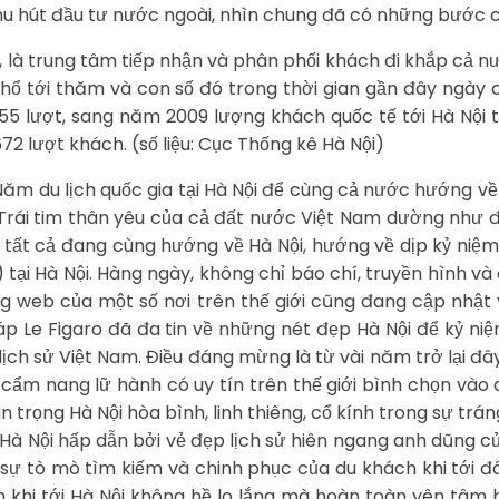
 thu hút đầu tư nước ngoài, nhìn chung đã có những bước c
, là trung tâm tiếp nhận và phân phối khách đi khắp cả nư
thổ tới thăm và con số đó trong thời gian gần đây ngày
5 lượt, sang năm 2009 lượng khách quốc tế tới Hà Nội t
72 lượt khách. (số liệu: Cục Thống kê Hà Nội)
Năm du lịch quốc gia tại Hà Nội để cùng cả nước hướng về 
i. Trái tim thân yêu của cả đất nước Việt Nam dường như
, tất cả đang cùng hướng về Hà Nội, hướng về dịp kỷ niệ
tại Hà Nội. Hàng ngày, không chỉ báo chí, truyền hình và 
ng web của một số nơi trên thế giới cũng đang cập nhật 
háp Le Figaro đã đa tin về những nét đẹp Hà Nội để kỷ 
lịch sử Việt Nam. Điều đáng mừng là từ vài năm trở lại đây
à cẩm nang lữ hành có uy tín trên thế giới bình chọn và
 trọng Hà Nội hòa bình, linh thiêng, cổ kính trong sự tráng
Hà Nội hấp dẫn bởi vẻ đẹp lịch sử hiên ngang anh dũng
 sự tò mò tìm kiếm và chinh phục của du khách khi tới đâ
h khi tới Hà Nội không hề lo lắng mà hoàn toàn yên tâm b