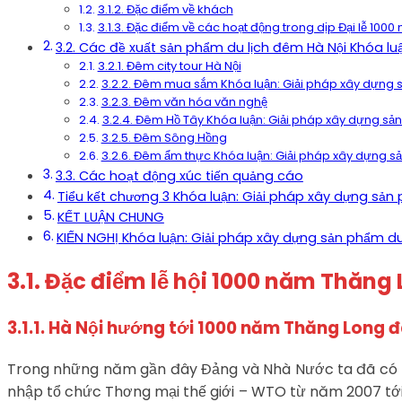
3.1.2. Đặc điểm về khách
3.1.3. Đặc điểm về các hoạt động trong dịp Đại lễ 10
3.2. Các đề xuất sản phẩm du lịch đêm Hà Nội Khóa lu
3.2.1. Đêm city tour Hà Nội
3.2.2. Đêm mua sắm Khóa luận: Giải pháp xây dựng s
3.2.3. Đêm văn hóa văn nghệ
3.2.4. Đêm Hồ Tây Khóa luận: Giải pháp xây dựng sả
3.2.5. Đêm Sông Hồng
3.2.6. Đêm ẩm thực Khóa luận: Giải pháp xây dựng s
3.3. Các hoạt động xúc tiến quảng cáo
Tiểu kết chương 3 Khóa luận: Giải pháp xây dựng sản 
KẾT LUẬN CHUNG
KIẾN NGHỊ Khóa luận: Giải pháp xây dựng sản phẩm du
3.1. Đặc điểm lễ hội 1000 năm Thăng
3.1.1. Hà Nội hướng tới 1000 năm Thăng Long 
Trong những năm gần đây Đảng và Nhà Nước ta đã có nhữ
nhập tổ chức Thơng mại thế giới – WTO từ năm 2007 tới n