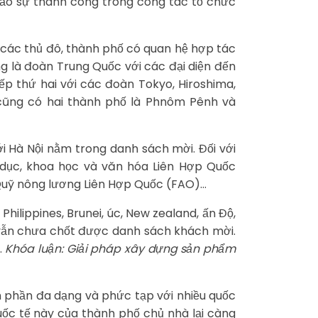
bảo sự thành công trong công tác tổ chức
 các thủ đô, thành phố có quan hệ hợp tác
g là đoàn Trung Quốc với các đại diện đến
ếp thứ hai với các đoàn Tokyo, Hiroshima,
cũng có hai thành phố là Phnôm Pênh và
i Hà Nội nằm trong danh sách mời. Đối với
dục, khoa học và văn hóa Liên Hợp Quốc
 Quỹ nông lương Liên Hợp Quốc (FAO)…
hilippines, Brunei, úc, New zealand, ấn Độ,
 vẫn chưa chốt được danh sách khách mời.
.
Khóa luận: Giải pháp xây dựng sản phẩm
m phần đa dạng và phức tạp với nhiều quốc
quốc tế này của thành phố chủ nhà lại càng