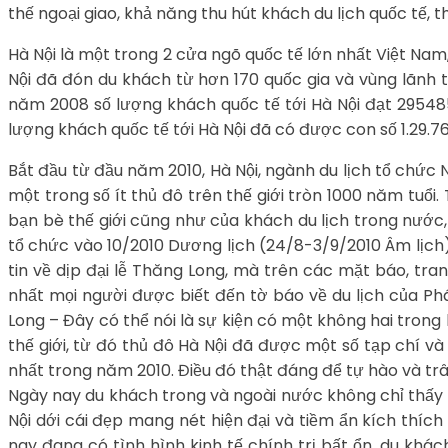
thế ngoại giao, khả năng thu hút khách du lịch quốc tế,
Hà Nội là một trong 2 cửa ngõ quốc tế lớn nhất Việt Nam
Nội đã đón du khách từ hơn 170 quốc gia và vùng lãnh 
năm 2008 số lượng khách quốc tế tới Hà Nội đạt 295485
lượng khách quốc tế tới Hà Nội đã có được con số 1.29.76
Bắt đầu từ đầu năm 2010, Hà Nội, ngành du lịch tổ chức 
một trong số ít thủ đô trên thế giới tròn 1000 năm tuổ
bạn bè thế giới cũng như của khách du lịch trong nước
tổ chức vào 10/2010 Dương lịch (24/8-3/9/2010 Âm lịch) 
tin về dịp đại lễ Thăng Long, mà trên các mặt báo, tra
nhất mọi người được biết đến tờ báo về du lịch của P
Long – Đây có thể nói là sự kiện có một không hai trong 
thế giới, từ đó thủ đô Hà Nội đã được một số tạp chí v
nhất trong năm 2010. Điều đó thật đáng để tự hào và trân
Ngày nay du khách trong và ngoài nước không chỉ thấy 
Nội dới cái đẹp mang nét hiện đại và tiềm ẩn kích thích
nay đang có tình hình kinh tế chính trị bất ổn, du khác