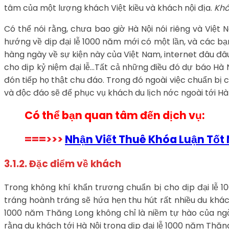
tâm của một lượng khách Việt kiều và khách nội địa.
Khó
Có thể nói rằng, chưa bao giờ Hà Nội nói riêng và Việt 
hướng về dịp đại lễ 1000 năm mới có một lần, và các bạ
hàng ngày về sự kiện này của Việt Nam, internet đâu đ
cho dịp kỷ niệm đại lễ…Tất cả những điều đó dự báo Hà N
đón tiếp họ thật chu đáo. Trong đó ngoài việc chuẩn bị 
và độc đáo sẽ để phục vụ khách du lịch nớc ngoài tới Hà 
Có thể bạn quan tâm đến dịch vụ:
===>>>
Nhận Viết Thuê Khóa Luận Tốt
3.1.2. Đặc điểm về khách
Trong không khí khẩn trương chuẩn bị cho dịp đại lễ 
tráng hoành tráng sẽ hứa hẹn thu hút rất nhiều du khách
1000 năm Thăng Long không chỉ là niềm tự hào của ngờ
rằng du khách tới Hà Nội trong dịp đại lễ 1000 năm Thăn