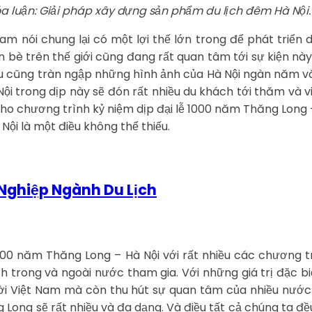
a luận: Giải pháp xây dựng sản phẩm du lịch đêm Hà Nội.
Nam nói chung lại có một lợi thế lớn trong để phát triển
n bè trên thế giới cũng đang rất quan tâm tới sự kiện nà
âu cũng tràn ngập những hình ảnh của Hà Nội ngàn năm 
ội trong dịp này sẽ đón rất nhiều du khách tới thăm và vi
cho chương trình kỷ niệm dịp đại lễ 1000 năm Thăng Long 
Nội là một điều không thể thiếu.
 Nghiệp Ngành Du Lịch
1000 năm Thăng Long – Hà Nội với rất nhiều các chương 
 trong và ngoài nước tham gia. Với những giá trị đặc biệ
i Việt Nam mà còn thu hút sự quan tâm của nhiều nước 
g Long sẽ rất nhiều và đa dạng. Và điều tất cả chúng ta đ