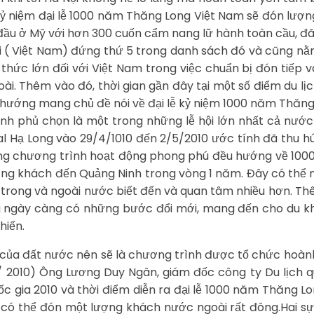
kỷ niệm đại lễ 1000 năm Thăng Long Việt Nam sẽ đón lượn
ầu ở Mỹ với hơn 300 cuốn cẩm nang lữ hành toàn cầu, đã 
Nội ( Việt Nam) đứng thứ 5 trong danh sách đó và cũng n
thức lớn đối với Việt Nam trong việc chuẩn bị đón tiếp 
oài. Thêm vào đó, thời gian gần đây tại một số điểm du l
 hướng mang chủ đề nói về đại lễ kỷ niệm 1000 năm Thăng 
h phủ chọn là một trong những lễ hội lớn nhất cả nước
val Hạ Long vào 29/4/1010 đến 2/5/2010 ước tính đã thu h
ung chương trình hoạt động phong phú đều hướng về 100
ng khách đến Quảng Ninh trong vòng 1 năm. Đây có thể nó
 trong và ngoài nước biết đến và quan tâm nhiều hơn. T
g ngày càng có những bước đổi mới, mang đến cho du kh
hiến.
i của đất nước nên sẽ là chương trình được tổ chức hoành
0/ 2010) Ông Lương Duy Ngân, giám đốc công ty Du lịch 
c gia 2010 và thời điểm diễn ra đại lễ 1000 năm Thăng L
ội có thể đón một lượng khách nước ngoài rất đông.Hai sự