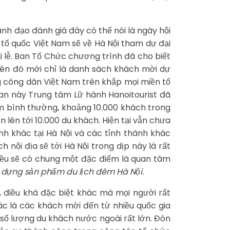
ãnh đạo đánh giá đây có thể nói là ngày hội
 tổ quốc Việt Nam sẽ về Hà Nội tham dự đại
i lễ. Ban Tổ Chức chương trình đã cho biết
hiên đó mới chỉ là danh sách khách mời dự
ng công dân Việt Nam trên khắp mọi miền tổ
ian này Trung tâm Lữ hành Hanoitourist đã
iểm bình thường, khoảng 10.000 khách trong
n lên tới 10.000 du khách. Hiện tại vẫn chưa
nh khác tại Hà Nội và các tỉnh thành khác
nội địa sẽ tới Hà Nội trong dịp này là rất
ả đều sẽ có chung một đặc điểm là quan tâm
y dựng sản phẩm du lịch đêm Hà Nội.
, điều khá đặc biệt khác mà mọi người rất
hác là các khách mời đến từ nhiều quốc gia
ón số lượng du khách nước ngoài rất lớn. Đón