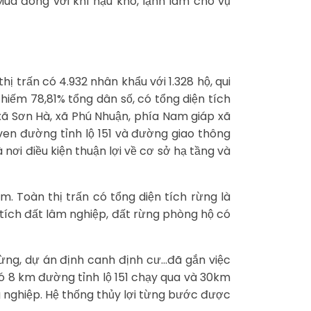
Mùa đông với khí hậu khô, lạnh làm cho vụ
ị trấn có 4.932 nhân khẩu với 1.328 hộ, qui
hiếm 78,81% tổng dân số, có tổng diện tích
 xã Sơn Hà, xã Phú Nhuận, phía Nam giáp xã
ven đường tỉnh lộ 151 và đường giao thông
à nơi điều kiện thuận lợi về cơ sở hạ tầng và
. Toàn thị trấn có tổng diện tích rừng là
n tích đất lâm nghiệp, đất rừng phòng hộ có
ừng, dự án định canh định cư…đã gắn việc
 có 8 km đường tỉnh lộ 151 chạy qua và 30km
g nghiệp. Hệ thống thủy lợi từng bước được