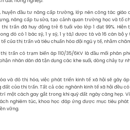
ích đất nông nghiệp.
huyện đầu tư nâng cấp trường, lớp nên công tác giáo d
ựng, nâng cấp tu sửa, tạo cảnh quan trường học và tổ 
thị trấn đã huy động trẻ 6 tuổi vào lớp 1 đạt 99%. Hiện
rong đó có 1 bác sỹ, 1 y sỹ, 1 y tá,1 dược tá và 16 cán bộ
tế của thị trấn và tiêu chuẩn hóa đội ngũ y tế, nhằm chă
n thị trấn có trạm biến áp 110/35/6KV là đầu mối phân p
 phận nhân dân đã tận dụng các khe suối, dòng chảy tự n
 và đô thị hóa, việc phát triển kinh tế xã hội sẽ gây á
 đất của thị trấn. Tất cả các nghành kinh tế xã hội đều có
 trí một cách gay gắt trong khi quỹ đất ngày càng hẹp. Vì
ch nghiêm túc, khoa học đáp ứng được mục tiêu phát triể
bền vững.