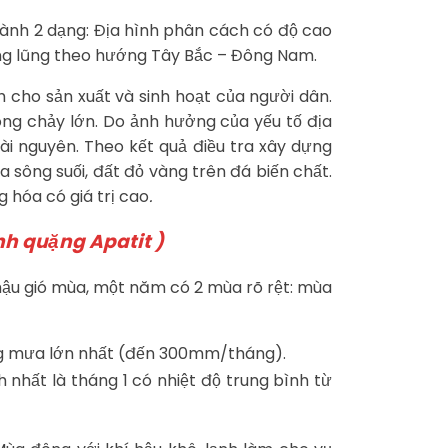
hành 2 dạng: Địa hình phân cách có độ cao
hung lũng theo hướng Tây Bắc – Đông Nam.
 cho sản xuất và sinh hoạt của người dân.
dòng chảy lớn. Do ảnh hưởng của yếu tố địa
tài nguyên. Theo kết quả điều tra xây dựng
a sông suối, đất đỏ vàng trên đá biến chất.
g hóa có giá trị cao
.
nh quặng Apatit )
 hậu gió mùa, một năm có 2 mùa rõ rệt: mùa
ợng mưa lớn nhất (đến 300mm/tháng).
 nhất là tháng 1 có nhiệt độ trung bình từ