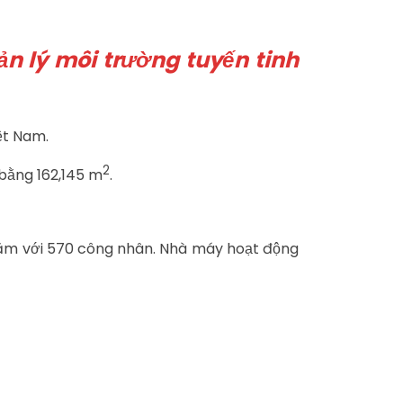
ản lý môi trường tuyến tinh
ệt Nam.
2
 bằng 162,145 m
.
/năm với 570 công nhân. Nhà máy hoạt động