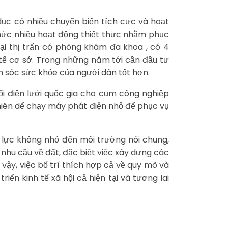
ục có nhiều chuyển biến tích cực và hoạt
chức nhiều hoạt động thiết thực nhằm phục
 tại thị trấn có phòng khám đa khoa , có 4
 y tế cơ sở. Trong những năm tới cần đầu tư
m sóc sức khỏe của người dân tốt hơn.
hối điện lưới quốc gia cho cụm công nghiệp
hiên dể chạy máy phát điện nhỏ để phục vụ
p lực không nhỏ đến môi trường nói chung,
 nhu cầu về đất, đặc biệt việc xây dựng các
 vậy, việc bố trí thích hợp cả về quy mô và
n kinh tế xã hội cả hiện tại và tương lai