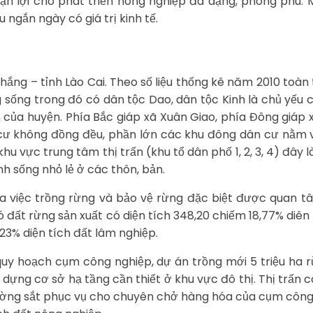
uận lợi cho phát triển nông nghiệp đa dạng, phong phú. 
ngắn ngày có giá trị kinh tế.
ng – tỉnh Lào Cai. Theo số liệu thống kê năm 2010 toàn th
sống trong đó có dân tộc Dao, dân tộc Kinh là chủ yếu c
ên của huyện. Phía Bắc giáp xã Xuân Giao, phía Đông giáp
 cư không đồng đều, phần lớn các khu đông dân cư nằm 
khu vực trung tâm thị trấn (khu tổ dân phố 1, 2, 3, 4) đây l
inh sống nhỏ lẻ ở các thôn, bản.
a việc trồng rừng và bảo vệ rừng đặc biệt được quan tâm
đó đất rừng sản xuất có diện tích 348,20 chiếm 18,77% diê
23% diện tích đất lâm nghiệp.
uy hoạch cụm công nghiệp, dự án trồng mới 5 triệu ha r
y dựng cơ sở hạ tầng cần thiết ở khu vực đô thị. Thị trấn
g đường sắt phục vụ cho chuyên chở hàng hóa của cụm côn