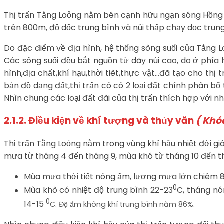
Thị trấn Tằng Loỏng nằm bên cạnh hữu ngạn sông Hồng c
trên 800m, độ dốc trung bình và núi thấp chạy dọc trun
Do đặc điểm về địa hình, hệ thống sông suối của Tằng 
Các sông suối đều bắt nguồn từ dãy núi cao, do ở phía 
hình,địa chất,khí hạu,thời tiêt,thực vật…đã tạo cho th
bản đồ dạng đất,thị trấn có có 2 loại đất chính phân bố
Nhìn chung các loại đất đâi của thị trấn thích hợp với nh
2.1.2. Điều kiện về khí tượng và thủy văn
( Khóa
Thị trấn Tằng Loỏng nằm trong vùng khí hậu nhiệt đới g
mưa từ tháng 4 đến tháng 9, mùa khô từ tháng 10 đến t
Mùa mưa thời tiết nóng ẩm, lượng mưa lớn chiêm 
0
Mùa khô có nhiệt độ trung bình 22-23
C, tháng nó
0
14-15
C. Độ ẩm không khí trung bình năm 86%.