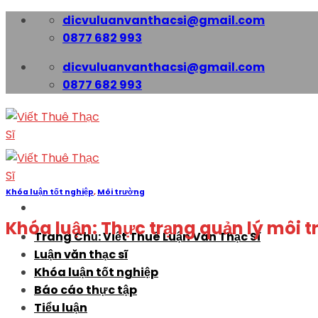
Skip
dicvuluanvanthacsi@gmail.com
to
0877 682 993
content
dicvuluanvanthacsi@gmail.com
0877 682 993
Khóa luận tốt nghiệp
,
Môi trường
Khóa luận: Thực trạng quản lý môi t
Trang Chủ: Viết Thuê Luận Văn Thạc Sĩ
Luận văn thạc sĩ
Khóa luận tốt nghiệp
Báo cáo thực tập
Tiểu luận