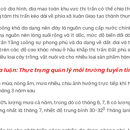
ó địa hình, địa mạo toàn khu vực thị trấn có thể chia t
g tâm thị trấn kéo dài về phía xã Xuân Giao tạo thành t
Loỏng khá đa dạng nên đây là nguồn cung cấp nước chính
hạ nguồn nên lòng suối rộng và ít dốc, mức độ biến đổi 
ị trấn Tằng Loỏng sự phong phú và đa dạng về đất đai và 
 trên các độ cao khác nhau ở hầu khắp thị trấn: Đất phù s
iều loại cây trồng, vật nuôi và cho nhiều loại sản phẩm hàn
 luận: Thực trạng quản lý môi trường tuyến ti
ió mùa, nóng ẩm, mưa nhiều, chịu ảnh hưởng trực tiếp khí
háng 3 năm sau.
80% lượng mưa cả năm, trong đó có tháng 6, 7, 8 có lư
0
ng nhất là tháng 7, nhiệt độ trung bình 30-32
Tháng lạnh