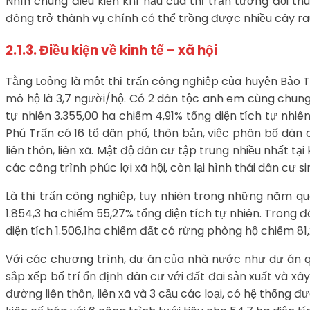
Nhìn chung điều kiện khí hậu của thị trấn tương đối th
đông trở thành vụ chính có thể trồng được nhiều cây rau 
2.1.3. Điều kiện về kinh tế – xã hội
Tằng Loỏng là một thị trấn công nghiệp của huyện Bảo Thắ
mô hộ là 3,7 người/hộ. Có 2 dân tộc anh em cùng chung 
tự nhiên 3.355,00 ha chiếm 4,91% tổng diện tích tự nhi
Phú Trấn có 16 tổ dân phố, thôn bản, việc phân bố dân
liên thôn, liên xã. Mật độ dân cư tập trung nhiều nhất tại 
các công trình phúc lợi xã hội, còn lại hình thái dân cư s
Là thị trấn công nghiệp, tuy nhiên trong những năm qu
1.854,3 ha chiếm 55,27% tổng diện tích tự nhiên. Trong 
diện tích 1.506,1ha chiếm đất có rừng phòng hộ chiếm 81,
Với các chương trình, dự án của nhà nước như dự án q
sắp xếp bố trí ổn định dân cư với đất đai sản xuất và xâ
đường liên thôn, liên xã và 3 cầu các loại, có hệ thốn