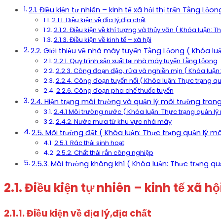
2.1. Điều kiện tự nhiên – kinh tế xã hội thị trấn Tằng Lỏ
2.1.1. Điều kiện về địa lý,địa chất
2.1.2. Điều kiện về khí tượng và thủy văn ( Khóa luận: 
2.1.3. Điều kiện về kinh tế – xã hội
2.2. Giới thiệu về nhà máy tuyển Tằng Lỏong ( Khóa lu
2.2.1. Quy trình sản xuất tại nhà máy tuyển Tằng Lỏong
2.2.3. Công đoạn đập, rửa và nghiền mịn ( Khóa luận:
2.2.4. Công đoạn tuyển nổi ( Khóa luận: Thực trạng qu
2.2.6. Công đoạn pha chế thuốc tuyển
2.4. Hiện trạng môi trường và quản lý môi trường tro
2.4.1 Môi trường nước ( Khóa luận: Thực trạng quản lý
2.4.2. Nước mưa từ khu vực nhà máy
2.5. Môi trường đất ( Khóa luận: Thực trạng quản lý m
2.5.1. Rác thải sinh hoạt
2.5.2. Chất thải rắn công nghiệp
2.5.3. Môi trường không khí ( Khóa luận: Thực trạng q
2.1. Điều kiện tự nhiên – kinh tế xã 
2.1.1. Điều kiện về địa lý,địa chất