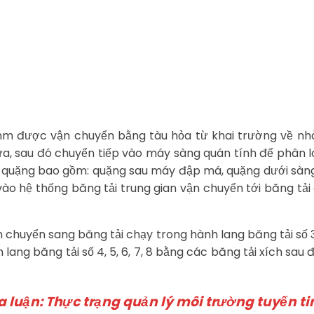
0 mm được vận chuyển bằng tàu hỏa từ khai trường về nh
 sau đó chuyển tiếp vào máy sàng quán tính để phân lo
quặng bao gồm: quặng sau máy đập má, quặng dưới sàng
ào hệ thống băng tải trung gian vận chuyển tới băng tải
 chuyển sang băng tải chạy trong hành lang băng tải số 3 
ang băng tải số 4, 5, 6, 7, 8 bằng các băng tải xích sau
a luận: Thực trạng quản lý môi trường tuyến ti