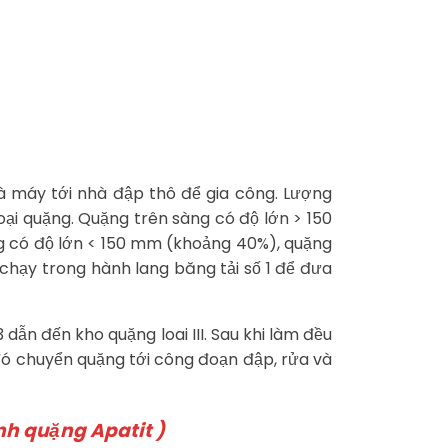
à máy tới nhà đập thô để gia công. Lượng
ại quặng. Quặng trên sàng có độ lớn > 150
 có độ lớn < 150 mm (khoảng 40%), quặng
 chạy trong hành lang băng tải số 1 để đưa
dẫn đến kho quặng loai III. Sau khi làm đều
 đó chuyển quặng tới công đoạn đập, rửa và
nh quặng Apatit )