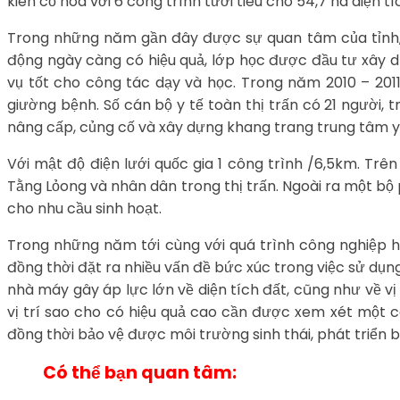
kiên cố hóa với 6 công trình tưới tiêu cho 54,7 ha diện t
Trong những năm gần đây được sự quan tâm của tỉnh, 
động ngày càng có hiệu quả, lớp học được đầu tư xây d
vụ tốt cho công tác dạy và học. Trong năm 2010 – 2011 
giường bệnh. Số cán bộ y tế toàn thị trấn có 21 người, t
nâng cấp, củng cố và xây dựng khang trang trung tâm y 
Với mật độ điện lưới quốc gia 1 công trình /6,5km. Trê
Tằng Lỏong và nhân dân trong thị trấn. Ngoài ra một bộ
cho nhu cầu sinh hoạt.
Trong những năm tới cùng với quá trình công nghiệp hóa
đồng thời đặt ra nhiều vấn đề bức xúc trong việc sử dụng
nhà máy gây áp lực lớn về diện tích đất, cũng như về vị
vị trí sao cho có hiệu quả cao cần được xem xét một cá
đồng thời bảo vệ được môi trường sinh thái, phát triển 
Có thể bạn quan tâm: