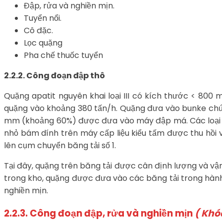
Đập, rửa và nghiền mịn.
Tuyển nổi.
Cô đặc.
Lọc quặng
Pha chế thuốc tuyển
2.2.2. Công đoạn đập thô
Quặng apatit nguyên khai loại III có kích thước < 80
quặng vào khoảng 380 tấn/h. Quặng đưa vào bunke chứa,
mm (khoảng 60%) được đưa vào máy đập má. Các loại 
nhỏ bám dính trên máy cấp liệu kiểu tấm được thu hồi v
lên cụm chuyển băng tải số 1.
Tại đây, quặng trên băng tải được cân định lượng và vận
trong kho, quặng được đưa vào các băng tải trong hành l
nghiền mịn.
2.2.3. Công đoạn đập, rửa và nghiền mịn
( Khó