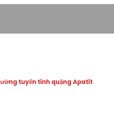
rường tuyến tinh quặng Apatit