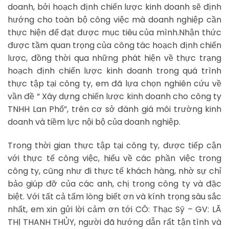
doanh, bởi hoạch định chiến lược kinh doanh sẽ định
hướng cho toàn bộ công việc mà doanh nghiệp cần
thực hiện để đạt được mục tiêu của mình.Nhận thức
được tầm quan trọng của công tác hoạch định chiến
lược, đồng thời qua những phát hiện về thực trạng
hoạch định chiến lược kinh doanh trong quá trình
thực tập tại công ty, em đã lựa chọn nghiên cứu về
vần đề “ Xây dựng chiến lược kinh doanh cho công ty
TNHH Lan Phố”, trên cơ sở đánh giá môi trường kinh
doanh và tiềm lực nội bộ của doanh nghiệp.
Trong thời gian thực tập tại công ty, được tiếp cận
với thực tế công việc, hiểu về các phần việc trong
công ty, cũng như đi thực tế khách hàng, nhờ sự chỉ
bảo giúp đỡ của các anh, chị trong công ty và đặc
biệt. Với tất cả tấm lòng biết ơn và kính trọng sâu sắc
nhất, em xin gửi lời cảm ơn tới CÔ: Thạc Sỹ – GV: LÃ
THỊ THANH THỦY, người đã hướng dẫn rất tận tình và