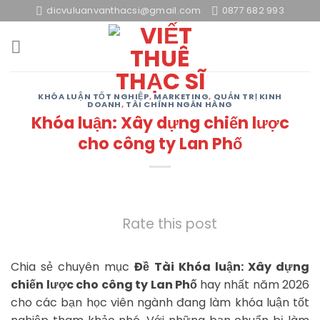
Skip
dicvuluanvanthacsi@gmail.com
0877 682 993
to
content
KHÓA LUẬN TỐT NGHIỆP
,
MARKETING
,
QUẢN TRỊ KINH
DOANH
,
TÀI CHÍNH NGÂN HÀNG
Khóa luận: Xây dựng chiến lược
cho công ty Lan Phố
Rate this post
Chia sẻ chuyên mục
Đề Tài Khóa luận: Xây dựng
chiến lược cho công ty Lan Phố
hay nhất năm 2026
cho các bạn học viên ngành đang làm khóa luận tốt