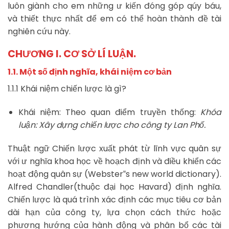
luôn giành cho em những ư kiến đóng góp qúy báu,
và thiết thực nhất để em có thể hoàn thành đề tài
nghiên cứu này.
CHƯƠNG I. CƠ SỞ LÍ LUẬN.
1.1. Một số định nghĩa, khái niệm cơ bản
1.1.1 Khái niệm chiến lược là gì?
Khái niệm: Theo quan điểm truyền thống:
Khóa
luận: Xây dựng chiến lược cho công ty Lan Phố.
Thuật ngữ Chiến lược xuất phát từ lĩnh vực quân sự
với ư nghĩa khoa học về hoạch định và điều khiển các
hoạt động quân sự (Webster‟s new world dictionary).
Alfred Chandler(thuộc đại học Havard) định nghĩa.
Chiến lược là quá trình xác định các mục tiêu cơ bản
dài hạn của công ty, lựa chọn cách thức hoặc
phương hướng của hành động và phân bổ các tài