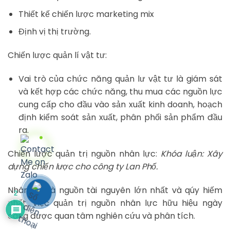
Thiết kế chiến lược marketing mix
Định vị thị trường.
Chiến lược quản lí vật tư:
Vai trò của chức năng quản lư vật tư là giám sát
và kết hợp các chức năng, thu mua các nguồn lực
cung cấp cho đầu vào sản xuất kinh doanh, hoạch
định kiểm soát sản xuất, phân phối sản phẩm đầu
ra.
Chiến lược quản trị nguồn nhân lực:
Khóa luận: Xây
dựng chiến lược cho công ty Lan Phố.
Nhân lực là nguồn tài nguyên lớn nhất và qúy hiếm
2
nhất. Việc quản trị nguồn nhân lực hữu hiệu ngày
càng được quan tâm nghiên cứu và phân tích.