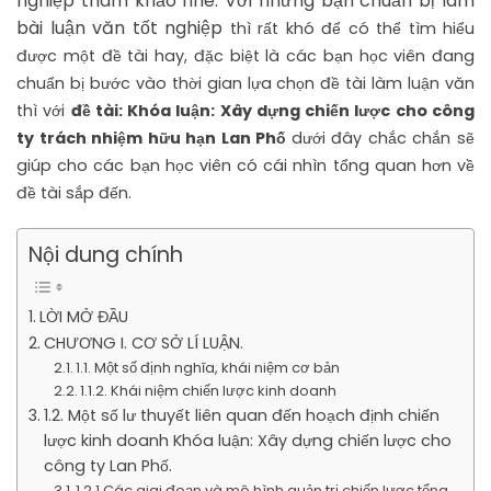
nghiệp tham khảo nhé. Với những bạn chuẩn bị làm
bài luận văn tốt nghiệp
thì rất khó để có thể tìm hiểu
được một đề tài hay, đặc biệt là các bạn học viên đang
chuẩn bị bước vào thời gian lựa chọn đề tài làm luận văn
thì với
đề tài: Khóa luận: Xây dựng chiến lược cho công
ty trách nhiệm hữu hạn Lan Phố
dưới đây chắc chắn sẽ
giúp cho các bạn học viên có cái nhìn tổng quan hơn về
đề tài sắp đến.
Nội dung chính
LỜI MỞ ĐẦU
CHƯƠNG I. CƠ SỞ LÍ LUẬN.
1.1. Một số định nghĩa, khái niệm cơ bản
1.1.2. Khái niệm chiến lược kinh doanh
1.2. Một số lư thuyết liên quan đến hoạch định chiến
lược kinh doanh Khóa luận: Xây dựng chiến lược cho
công ty Lan Phố.
1.2.1 Các giai đoạn và mô hình quản trị chiến lược tổng