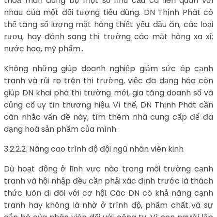
thoả mãn đồng bộ một số nhu cầu có liên quan với
nhau của một đối tượng tiêu dùng. DN Thịnh Phát có
thể tăng số lượng mặt hàng thiết yếu: dầu ăn, các loại
rượu, hay đánh sang thị trường các mặt hàng xa xỉ:
nước hoa, mỹ phẩm…
Không những giúp doanh nghiệp giảm sức ép cạnh
tranh và rủi ro trên thị trường, việc đa dạng hóa còn
giúp DN khai phá thị trường mới, gia tăng doanh số và
củng cố uy tín thương hiệu. Vì thế, DN Thịnh Phát cần
cân nhắc vấn đề này, tìm thêm nhà cung cấp để đa
dạng hoá sản phẩm của mình.
3.2.2.2. Nâng cao trình độ đội ngũ nhân viên kinh
Dù hoạt động ở lĩnh vực nào trong môi trường cạnh
tranh và hội nhập đều cần phải xác định trước là thách
thức luôn đi đôi với cơ hội. Các DN có khả năng cạnh
tranh hay không là nhờ ở trình độ, phẩm chất và sự