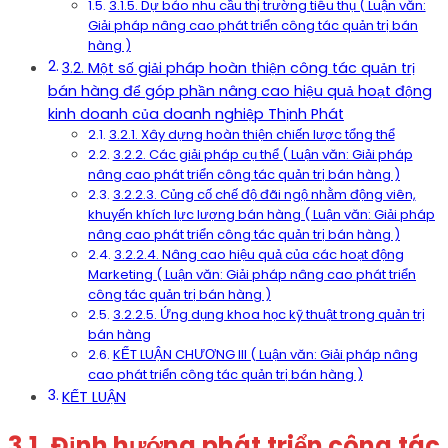
3.1.5. Dự báo nhu cầu thị trường tiêu thụ ( Luận văn:
Giải pháp nâng cao phát triển công tác quản trị bán
hàng )
3.2. Một số giải pháp hoàn thiện công tác quản trị
bán hàng để góp phần nâng cao hiệu quả hoạt động
kinh doanh của doanh nghiệp Thịnh Phát
3.2.1. Xây dựng hoàn thiện chiến lược tổng thể
3.2.2. Các giải pháp cụ thể ( Luận văn: Giải pháp
nâng cao phát triển công tác quản trị bán hàng )
3.2.2.3. Củng cố chế độ đãi ngộ nhằm động viên,
khuyến khích lực lượng bán hàng ( Luận văn: Giải pháp
nâng cao phát triển công tác quản trị bán hàng )
3.2.2.4. Nâng cao hiệu quả của các hoạt động
Marketing ( Luận văn: Giải pháp nâng cao phát triển
công tác quản trị bán hàng )
3.2.2.5. Ứng dụng khoa học kỹ thuật trong quản trị
bán hàng
KẾT LUẬN CHƯƠNG III ( Luận văn: Giải pháp nâng
cao phát triển công tác quản trị bán hàng )
KẾT LUẬN
3.1. Định hướng phát triển công tác