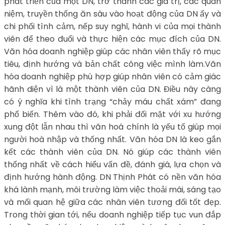
phát triển của một DN, trở thành các giá trị, các quan
niệm, truyền thống ăn sâu vào hoạt động của DN ấy và
chi phối tình cảm, nếp suy nghĩ, hành vi của mọi thành
viên để theo đuổi và thực hiện các mục đích của DN.
Văn hóa doanh nghiệp giúp các nhân viên thấy rõ mục
tiêu, định hướng và bản chất công việc mình làm.Văn
hóa doanh nghiệp phù hợp giúp nhân viên có cảm giác
hãnh diện vì là một thành viên của DN. Điều này càng
có ý nghĩa khi tình trạng “chảy máu chất xám” đang
phổ biến. Thêm vào đó, khi phải đối mặt với xu hướng
xung đột lẫn nhau thì văn hoá chính là yếu tố giúp mọi
người hoà nhập và thống nhất. Văn hóa DN là keo gắn
kết các thành viên của DN. Nó giúp các thành viên
thống nhất về cách hiểu vấn đề, đánh giá, lựa chọn và
định hướng hành động. DN Thịnh Phát có nền văn hóa
khá lành mạnh, môi trường làm việc thoải mái, sáng tạo
và mối quan hệ giữa các nhân viên tương đối tốt đẹp.
Trong thời gian tới, nếu doanh nghiệp tiếp tục vun đắp