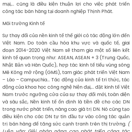
mại,… cũng là điều kiện thuận lợi cho việc phát triển
công tác bán hàng tại doanh nghiệp Thịnh Phát.
Môi trường Kinh tế
Sự thay đổi của nền kinh tế thế giới có tác động lớn đến
Việt Nam. Do toàn cầu hóa khu vực và quốc tế, giai
đoạn 2014-2020 Việt Nam sẽ tham gia một số liên kết
kinh tế quan trọng như: ASEAN, ASEAN + 3 (Trung Quốc,
Nhật Bản và Hàn Quốc), hợp tác kinh tế tiểu vùng sông
Mê Kông mở rộng (GMS), tam giác phát triển Việt Nam
– Lào – Campuchia… Tác động của kinh tế tri thức, tác
động của khoa học công nghệ hiện đại,… đặt kinh tế Việt
Nam trước ngưỡng cửa của sự thay đổi mới, toàn diện
và sâu sắc, Nền kinh tế ổn định là tiền đề cho các DN
trong nước phát triển, nâng cao giá trị DN. Nó cũng tạo
điều kiện cho các DN tự tin đầu tư vào công tác quản
trị bán hàng để tăng sức cạnh tranh trên thị trường.
(
Luận văn: Giải pháp nâng cao phát triển công tác