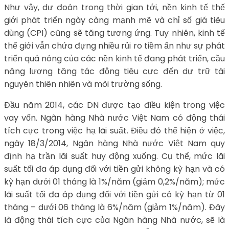
Như vậy, dự đoán trong thời gian tới, nền kinh tế thế
giới phát triển ngày càng mạnh mẽ và chỉ số giá tiêu
dùng (CPI) cũng sẽ tăng tương ứng. Tuy nhiên, kinh tế
thế giới vẫn chứa đựng nhiều rủi ro tiềm ẩn như sự phát
triển quá nóng của các nền kinh tế đang phát triển, cầu
năng lượng tăng tác động tiêu cực đến dự trữ tài
nguyên thiên nhiên và môi trường sống.
Đầu năm 2014, các DN được tạo điều kiện trong việc
vay vốn. Ngân hàng Nhà nước Việt Nam có động thái
tích cực trong việc hạ lãi suất. Điều đó thể hiện ở việc,
ngày 18/3/2014, Ngân hàng Nhà nước Việt Nam quy
định hạ trần lãi suất huy động xuống. Cụ thể, mức lãi
suất tối đa áp dụng đối với tiền gửi không kỳ hạn và có
kỳ hạn dưới 01 tháng là 1%/năm (giảm 0,2%/năm); mức
lãi suất tối đa áp dụng đối với tiền gửi có kỳ hạn từ 01
tháng – dưới 06 tháng là 6%/năm (giảm 1%/năm). Đây
là động thái tích cực của Ngân hàng Nhà nước, sẽ là