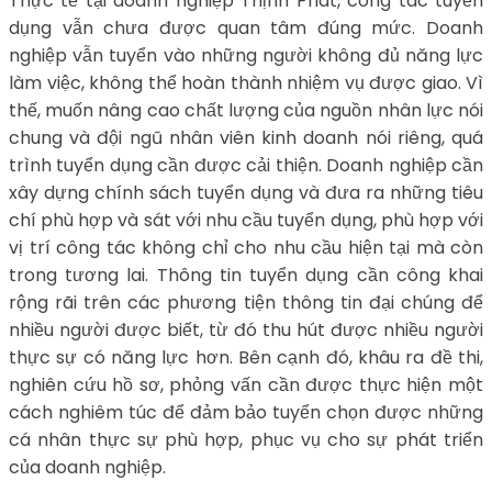
Thực tế tại doanh nghiệp Thịnh Phát, công tác tuyển
dụng vẫn chưa được quan tâm đúng mức. Doanh
nghiệp vẫn tuyển vào những người không đủ năng lực
làm việc, không thể hoàn thành nhiệm vụ được giao. Vì
thế, muốn nâng cao chất lượng của nguồn nhân lực nói
chung và đội ngũ nhân viên kinh doanh nói riêng, quá
trình tuyển dụng cần được cải thiện. Doanh nghiệp cần
xây dựng chính sách tuyển dụng và đưa ra những tiêu
chí phù hợp và sát với nhu cầu tuyển dụng, phù hợp với
vị trí công tác không chỉ cho nhu cầu hiện tại mà còn
trong tương lai. Thông tin tuyển dụng cần công khai
rộng rãi trên các phương tiện thông tin đại chúng để
nhiều người được biết, từ đó thu hút được nhiều người
thực sự có năng lực hơn. Bên cạnh đó, khâu ra đề thi,
nghiên cứu hồ sơ, phỏng vấn cần được thực hiện một
cách nghiêm túc để đảm bảo tuyển chọn được những
cá nhân thực sự phù hợp, phục vụ cho sự phát triển
của doanh nghiệp.