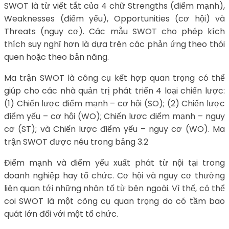
SWOT là từ viết tắt của 4 chữ Strengths (điểm mạnh),
Weaknesses (điểm yếu), Opportunities (cơ hội) và
Threats (nguy cơ). Các mẫu SWOT cho phép kích
thích suy nghĩ hơn là dựa trên các phản ứng theo thói
quen hoặc theo bản năng.
Ma trận SWOT là công cụ kết hợp quan trọng có thể
giúp cho các nhà quản trị phát triển 4 loại chiến lược:
(1) Chiến lược điểm mạnh – cơ hội (SO); (2) Chiến lược
điểm yếu – cơ hội (WO); Chiến lược điểm mạnh – nguy
cơ (ST); và Chiến lược điểm yếu – nguy cơ (WO). Ma
trận SWOT được nêu trong bảng 3.2
Điểm mạnh và điểm yếu xuất phát từ nội tại trong
doanh nghiệp hay tổ chức. Cơ hội và nguy cơ thường
liên quan tới những nhân tố từ bên ngoài. Vì thế, có thể
coi SWOT là một công cụ quan trọng do có tầm bao
quát lớn đối với một tổ chức.