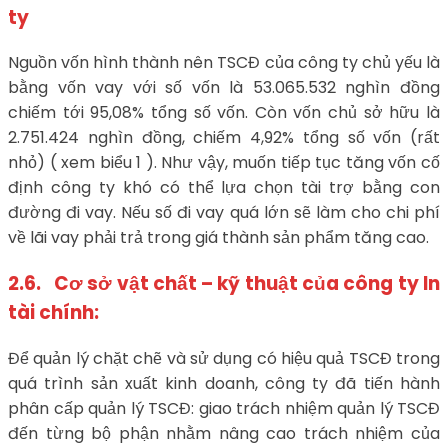
ty
Nguồn vốn hình thành nên TSCĐ của công ty chủ yếu là
bằng vốn vay với số vốn là 53.065.532 nghìn đồng
chiếm tới 95,08% tổng số vốn. Còn vốn chủ sở hữu là
2.751.424 nghìn đồng, chiếm 4,92% tổng số vốn (rất
nhỏ) ( xem biểu 1 ). Như vậy, muốn tiếp tục tăng vốn cố
định công ty khó có thể lựa chọn tài trợ bằng con
đường đi vay. Nếu số đi vay quá lớn sẽ làm cho chi phí
về lãi vay phải trả trong giá thành sản phẩm tăng cao.
2.6. Cơ sở vật chất – kỹ thuật của công ty In
tài chính:
Để quản lý chặt chẽ và sử dụng có hiệu quả TSCĐ trong
quá trình sản xuất kinh doanh, công ty đã tiến hành
phân cấp quản lý TSCĐ: giao trách nhiệm quản lý TSCĐ
đến từng bộ phận nhằm nâng cao trách nhiệm của