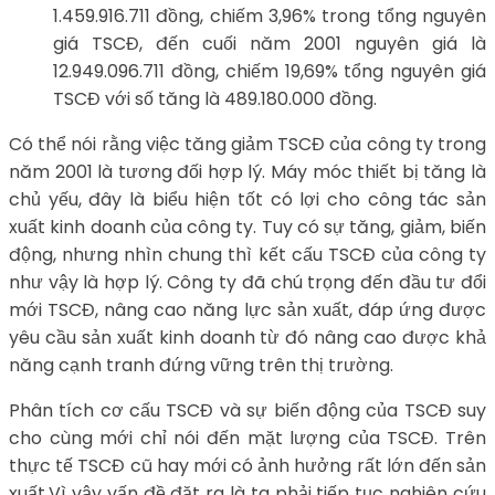
1.459.916.711 đồng, chiếm 3,96% trong tổng nguyên
giá TSCĐ, đến cuối năm 2001 nguyên giá là
12.949.096.711 đồng, chiếm 19,69% tổng nguyên giá
TSCĐ với số tăng là 489.180.000 đồng.
Có thể nói rằng việc tăng giảm TSCĐ của công ty trong
năm 2001 là tương đối hợp lý. Máy móc thiết bị tăng là
chủ yếu, đây là biểu hiện tốt có lợi cho công tác sản
xuất kinh doanh của công ty. Tuy có sự tăng, giảm, biến
động, nhưng nhìn chung thì kết cấu TSCĐ của công ty
như vậy là hợp lý. Công ty đã chú trọng đến đầu tư đổi
mới TSCĐ, nâng cao năng lực sản xuất, đáp ứng được
yêu cầu sản xuất kinh doanh từ đó nâng cao được khả
năng cạnh tranh đứng vững trên thị trường.
Phân tích cơ cấu TSCĐ và sự biến động của TSCĐ suy
cho cùng mới chỉ nói đến mặt lượng của TSCĐ. Trên
thực tế TSCĐ cũ hay mới có ảnh hưởng rất lớn đến sản
xuất.Vì vậy vấn đề đặt ra là ta phải tiếp tục nghiên cứu