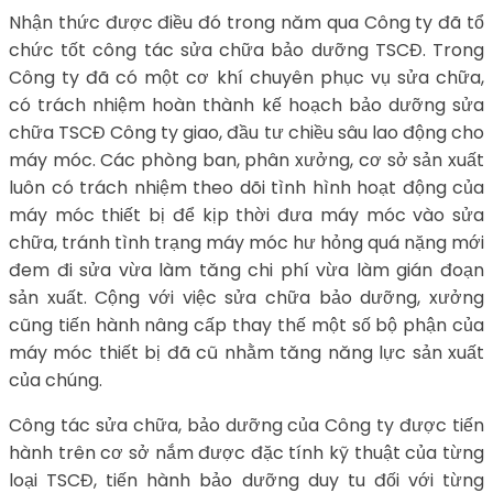
Nhận thức được điều đó trong năm qua Công ty đã tổ
chức tốt công tác sửa chữa bảo dưỡng TSCĐ. Trong
Công ty đã có một cơ khí chuyên phục vụ sửa chữa,
có trách nhiệm hoàn thành kế hoạch bảo dưỡng sửa
chữa TSCĐ Công ty giao, đầu tư chiều sâu lao động cho
máy móc. Các phòng ban, phân xưởng, cơ sở sản xuất
luôn có trách nhiệm theo dõi tình hình hoạt động của
máy móc thiết bị để kịp thời đưa máy móc vào sửa
chữa, tránh tình trạng máy móc hư hỏng quá nặng mới
đem đi sửa vừa làm tăng chi phí vừa làm gián đoạn
sản xuất. Cộng với việc sửa chữa bảo dưỡng, xưởng
cũng tiến hành nâng cấp thay thế một số bộ phận của
máy móc thiết bị đã cũ nhằm tăng năng lực sản xuất
của chúng.
Công tác sửa chữa, bảo dưỡng của Công ty được tiến
hành trên cơ sở nắm được đặc tính kỹ thuật của từng
loại TSCĐ, tiến hành bảo dưỡng duy tu đối với từng