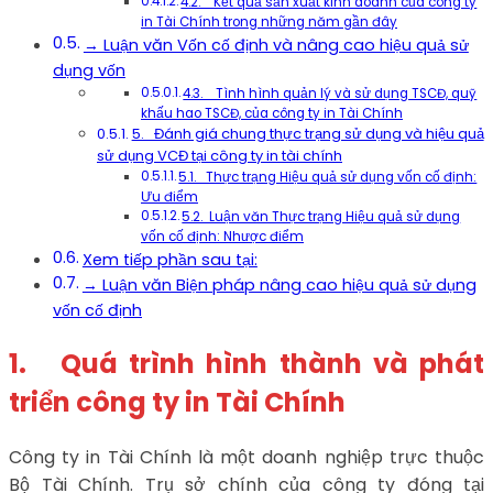
4.2. Kết quả sản xuất kinh doanh của công ty
in Tài Chính trong những năm gần đây
→ Luận văn Vốn cố định và nâng cao hiệu quả sử
dụng vốn
4.3. Tình hình quản lý và sử dụng TSCĐ, quỹ
khấu hao TSCĐ, của công ty in Tài Chính
5. Đánh giá chung thực trạng sử dụng và hiệu quả
sử dụng VCĐ tại công ty in tài chính
5.1. Thực trạng Hiệu quả sử dụng vốn cố định:
Ưu điểm
5.2. Luận văn Thực trạng Hiệu quả sử dụng
vốn cố định: Nhược điểm
Xem tiếp phần sau tại:
→ Luận văn Biện pháp nâng cao hiệu quả sử dụng
vốn cố định
1. Quá trình hình thành và phát
triển công ty in Tài Chính
Công ty in Tài Chính là một doanh nghiệp trực thuộc
Bộ Tài Chính. Trụ sở chính của công ty đóng tại