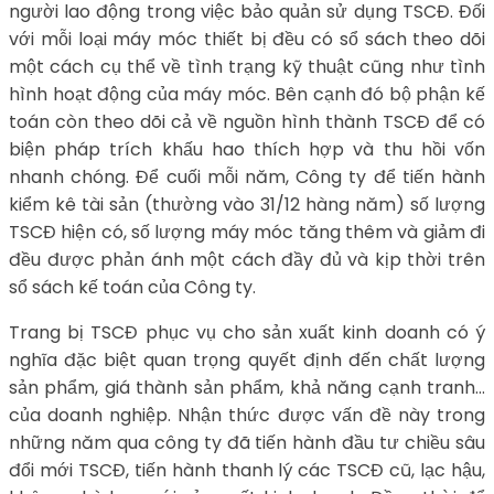
người lao động trong việc bảo quản sử dụng TSCĐ. Đối
với mỗi loại máy móc thiết bị đều có sổ sách theo dõi
một cách cụ thể về tình trạng kỹ thuật cũng như tình
hình hoạt động của máy móc. Bên cạnh đó bộ phận kế
toán còn theo dõi cả về nguồn hình thành TSCĐ để có
biện pháp trích khấu hao thích hợp và thu hồi vốn
nhanh chóng. Để cuối mỗi năm, Công ty để tiến hành
kiểm kê tài sản (thường vào 31/12 hàng năm) số lượng
TSCĐ hiện có, số lượng máy móc tăng thêm và giảm đi
đều được phản ánh một cách đầy đủ và kịp thời trên
sổ sách kế toán của Công ty.
Trang bị TSCĐ phục vụ cho sản xuất kinh doanh có ý
nghĩa đặc biệt quan trọng quyết định đến chất lượng
sản phẩm, giá thành sản phẩm, khả năng cạnh tranh…
của doanh nghiệp. Nhận thức được vấn đề này trong
những năm qua công ty đã tiến hành đầu tư chiều sâu
đổi mới TSCĐ, tiến hành thanh lý các TSCĐ cũ, lạc hậu,