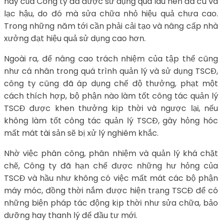
này của Công ty đã được sử dụng quá lâu nên đã cũ và
lạc hậu, do đó mà sửa chữa nhỏ hiệu quả chưa cao.
Trong những năm tới cần phải cải tạo và nâng cấp nhà
xưởng đạt hiệu quả sử dụng cao hơn.
Ngoài ra, để nâng cao trách nhiệm của tập thể cũng
như cá nhân trong quá trình quản lý và sử dụng TSCĐ,
công ty cũng đã áp dụng chế độ thưởng, phạt một
cách thích hợp, bộ phận nào làm tốt công tác quản lý
TSCĐ được khen thưởng kịp thời và ngược lại, nếu
không làm tốt công tác quản lý TSCĐ, gây hỏng hóc
mất mát tài sản sẽ bị xử lý nghiêm khắc.
Nhờ việc phân công, phân nhiệm và quản lý khá chặt
chẽ, Công ty đã hạn chế được những hư hỏng của
TSCĐ và hầu như không có việc mất mát các bộ phận
máy móc, đồng thời nắm được hiện trạng TSCĐ để có
những biện pháp tác động kịp thời như sửa chữa, bảo
dưỡng hay thanh lý để đầu tư mới.