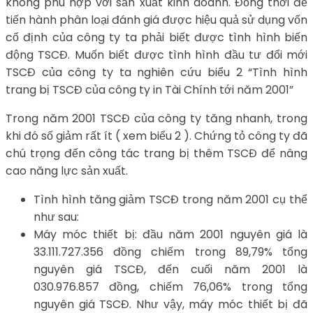
không phù hợp với sản xuất kinh doanh. Đồng thời để
tiến hành phân loại đánh giá được hiệu quả sử dụng vốn
cố định của công ty ta phải biết được tình hình biến
động TSCĐ. Muốn biết được tình hình đầu tư đổi mới
TSCĐ của công ty ta nghiên cứu biểu 2 “Tình hình
trang bị TSCĐ của công ty in Tài Chính tới năm 2001”
Trong năm 2001 TSCĐ của công ty tăng nhanh, trong
khi đó số giảm rất ít ( xem biểu 2 ). Chứng tỏ công ty đã
chú trọng đến công tác trang bị thêm TSCĐ để nâng
cao năng lực sản xuất.
Tình hình tăng giảm TSCĐ trong năm 2001 cụ thể
như sau:
Máy móc thiết bị: đầu năm 2001 nguyên giá là
33.111.727.356 đồng chiếm trong 89,79% tổng
nguyên giá TSCĐ, đến cuối năm 2001 là
030.976.857 đồng, chiếm 76,06% trong tổng
nguyên giá TSCĐ. Như vậy, máy móc thiết bị đã