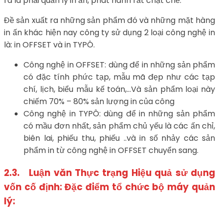
ra là phải quản lý in ấn, phát hành rất chặt chẽ.
Đề sản xuất ra những sản phẩm đó và những mặt hàng
in ấn khác hiện nay công ty sử dụng 2 loại công nghệ in
là: in OFFSET và in TYPÔ.
Công nghệ in OFFSET: dùng để in những sản phẩm
có đặc tính phức tạp, mẫu mã đẹp như các tạp
chí, lịch, biểu mẫu kế toán,…Và sản phẩm loại này
chiếm 70% – 80% sản lượng in của công
Công nghệ in TYPÔ: dùng để in những sản phẩm
có mầu đơn nhất, sản phẩm chủ yếu là các ấn chỉ,
biên lai, phiếu thu, phiếu ..và in số nhảy các sản
phẩm in từ công nghệ in OFFSET chuyển sang.
2.3. Luận văn Thực trạng Hiệu quả sử dụng
vốn cố định: Đặc điểm tổ chức bộ máy quản
lý: