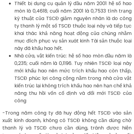
Thiết bị dụng cụ quản lý đầu năm 2001 hệ số hao
mòn là 0,4618; cuối năm 2001 là 0,7533 tình trạng
kỹ thuật của TSCĐ giảm nguyên nhân là do công
ty thanh lý một số TSCĐ thuộc loại này và tiếp tục
khai thác khả năng hoạt động của chúng nhằm
mục đích phục vụ sản xuát kinh Tài sản thuộc loại
này đã khấu hao hết.
Nhà cửa, vật kiến trúc: hệ số hao mòn đầu năm là
0,235; cuối năm là 0,1196. Tuy nhiên TSCĐ loại này
mới khấu hao nên mức trích khấu hao còn thấp,
TSCĐ phúc lợi công cộng nằm trong nhà cửa vật
kiến trúc lại không trích khấu hao nên hạn chế khả
năng thu hồi vốn cố định và đổi mới TSCĐ của
công
-Trong năm công ty đã huy động hết TSCĐ vào sản
xuất kinh doanh, không có TSCĐ không cần dùng chờ
thanh lý và TSCĐ chưa cần dùng, tránh được hiện