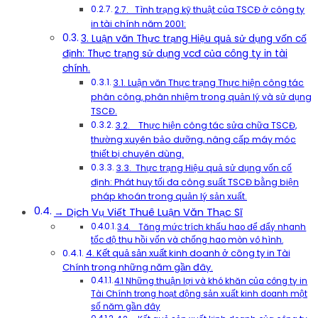
2.7. Tình trạng kỹ thuật của TSCĐ ở công ty
in tài chính năm 2001:
3. Luận văn Thực trạng Hiệu quả sử dụng vốn cố
định: Thực trạng sử dụng vcđ của công ty in tài
chính.
3.1. Luận văn Thực trạng Thực hiện công tác
phân công, phân nhiệm trong quản lý và sử dụng
TSCĐ.
3.2. Thực hiện công tác sửa chữa TSCĐ,
thường xuyên bảo dưỡng, nâng cấp máy móc
thiết bị chuyên dùng.
3.3. Thực trạng Hiệu quả sử dụng vốn cố
định: Phát huy tối đa công suất TSCĐ bằng biện
pháp khoán trong quản lý sản xuất.
→ Dịch Vụ Viết Thuê Luận Văn Thạc Sĩ
3.4. Tăng mức trích khấu hao để đẩy nhanh
tốc độ thu hồi vốn và chống hao mòn vô hình.
4. Kết quả sản xuất kinh doanh ở công ty in Tài
Chính trong những năm gần đây.
4.1 Những thuận lợi và khó khăn của công ty in
Tài Chính trong hoạt động sản xuất kinh doanh một
số năm gần đây