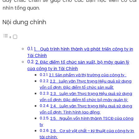
đây chắc chắn sẽ giúp cho các bạn học viên có cái
nhìn tổng quan.
Nội dung chính
1. Quá trình hình thành và phát triển công ty in
Tài Chính
2. Đặc điểm tổ chức sản xuất, bộ máy quản lý
của công ty in Tài Chính
2.1. Sản phẩm và thị trường của công ty :
2.2. Luận văn Thực trạng Hiệu quả sử dụng
vốn cố định: Đặc điểm tổ chức sản xuất:
2.3. Luận văn Thực trạng Hiệu quả sử dụng
vốn cố định: Đặc điểm tổ chức bộ máy quản lý:
2.4. Luận văn Thực trạng Hiệu quả sử dụng
vốn cố định: Tình hình lao động:
2.5. Nguồn vốn hình thành TSCĐ của công
ty
2.6. Cơ sở vật chất – kỹ thuật của công ty In
tài chính: