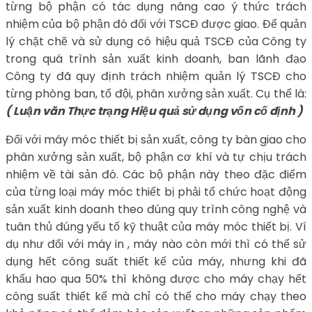
từng bộ phận có tác dụng nâng cao ý thức trách
nhiệm của bộ phận đó đối với TSCĐ được giao. Để quản
lý chặt chẽ và sử dụng có hiệu quả TSCĐ của Công ty
trong quá trình sản xuất kinh doanh, ban lãnh đạo
Công ty đã quy định trách nhiệm quản lý TSCĐ cho
từng phòng ban, tổ đội, phân xưởng sản xuất. Cụ thể là:
( Luận văn Thực trạng Hiệu quả sử dụng vốn cố định )
Đối với máy móc thiết bị sản xuất, công ty bàn giao cho
phân xưởng sản xuất, bộ phận cơ khí và tự chịu trách
nhiệm về tài sản đó. Các bộ phận này theo đặc điểm
của từng loại máy móc thiết bị phải tổ chức hoạt động
sản xuất kinh doanh theo đúng quy trình công nghệ và
tuân thủ đúng yếu tố kỹ thuật của máy móc thiết bị. Ví
dụ như đối với máy in , máy nào còn mới thì có thể sử
dụng hết công suất thiết kế của máy, nhưng khi đã
khấu hao qua 50% thì không được cho máy chạy hết
công suất thiết kế mà chỉ có thể cho máy chạy theo