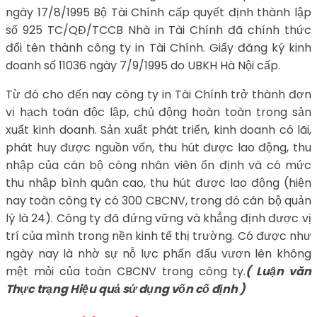
ngày 17/8/1995 Bộ Tài Chính cấp quyết định thành lập
số 925 TC/QĐ/TCCB Nhà in Tài Chính đã chính thức
đổi tên thành công ty in Tài Chính. Giấy đăng ký kinh
doanh số 11036 ngày 7/9/1995 do UBKH Hà Nội cấp.
Từ đó cho đến nay công ty in Tài Chính trở thành đơn
vị hạch toán độc lập, chủ động hoàn toàn trong sản
xuất kinh doanh. Sản xuất phát triển, kinh doanh có lãi,
phát huy được nguồn vốn, thu hút được lao động, thu
nhập của cán bộ công nhân viên ổn định và có mức
thu nhập bình quân cao, thu hút được lao động (hiện
nay toàn công ty có 300 CBCNV, trong đó cán bộ quản
lý là 24). Công ty đã đứng vững và khẳng định được vị
trí của mình trong nền kinh tế thị trường. Có được như
ngày nay là nhờ sự nỗ lực phấn đấu vươn lên không
mệt mỏi của toàn CBCNV trong công ty.
( Luận văn
Thực trạng Hiệu quả sử dụng vốn cố định )