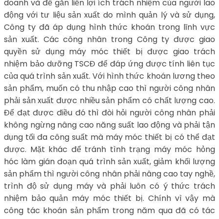
doanh và để gắn liền lợi ích trách nhiệm của người lao
động với tư liệu sản xuất do mình quản lý và sử dụng,
Công ty đã áp dụng hình thức khoán trong lĩnh vực
sản xuất. Các công nhân trong Công ty được giao
quyền sử dụng máy móc thiết bị được giao trách
nhiệm bảo dưỡng TSCĐ để đáp ứng được tính liên tục
của quá trình sản xuất. Với hình thức khoán lương theo
sản phẩm, muốn có thu nhập cao thì người công nhân
phải sản xuất được nhiều sản phẩm có chất lượng cao.
Để đạt được điều đó thì đòi hỏi người công nhân phải
không ngừng nâng cao năng suất lao động và phải tận
dụng tối đa công suất mà máy móc thiết bị có thể đạt
được. Mặt khác để tránh tình trạng máy móc hỏng
hóc làm gián đoạn quá trình sản xuất, giảm khối lượng
sản phẩm thì người công nhân phải nâng cao tay nghề,
trình độ sử dụng máy và phải luôn có ý thức trách
nhiệm bảo quản máy móc thiết bị. Chính vì vậy mà
công tác khoán sản phẩm trong năm qua đã có tác