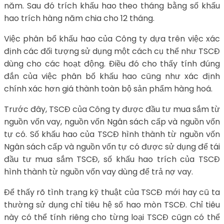
năm. Sau đó trích khấu hao theo tháng bằng số khấu
hao trích hàng năm chia cho 12 tháng.
Việc phân bổ khấu hao của Công ty dựa trên việc xác
định các đối tượng sử dụng một cách cụ thể như TSCĐ
dùng cho các hoạt động. Điều đó cho thấy tính đúng
đắn của việc phân bổ khấu hao cũng như xác định
chính xác hơn giá thành toàn bộ sản phẩm hàng hoá.
Trước đây, TSCĐ của Công ty được đầu tư mua sắm từ
nguồn vốn vay, nguồn vốn Ngân sách cấp và nguồn vốn
tự có. Số khấu hao của TSCĐ hình thành từ nguồn vốn
Ngân sách cấp và nguồn vốn tự có được sử dụng để tái
đầu tư mua sắm TSCĐ, số khấu hao trích của TSCĐ
hình thành từ nguồn vốn vay dùng để trả nợ vay.
Để thấy rõ tình trạng kỹ thuật của TSCĐ mới hay cũ ta
thường sử dụng chỉ tiêu hệ số hao mòn TSCĐ. Chỉ tiêu
này có thể tính riêng cho từng loại TSCĐ cũgn có thể