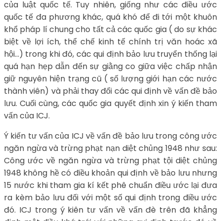
của luật quốc tế. Tuy nhiên, giống như các điều ước
quốc tế đa phương khác, quá khó để đi tới một khuôn
khổ pháp lí chung cho tất cả các quốc gia ( do sự khác
biệt về lợi ích, thể chế kinh tế chính trị văn hoác xã
hội…) trong khi đó, các qui định bảo lưu truyển thống lại
quá hạn hẹp dẫn đến sự giằng co giữa việc chấp nhận
giữ nguyên hiện trạng cũ ( số lượng giới hạn các nước
thành viên) và phải thay đổi các qui định về vấn đề bảo
lưu. Cuối cùng, các quốc gia quyết định xin ý kiến tham
vấn của ICJ.
Ý kiến tư vấn của ICJ về vấn đề bảo lưu trong công ước
ngăn ngừa và trừng phạt nạn diệt chủng 1948 như sau:
Công ước về ngăn ngừa và trừng phạt tội diệt chủng
1948 không hề có điều khoản qui định về bảo lưu nhưng
15 nước khi tham gia kí kết phê chuẩn điều ước lại đưa
ra kèm bảo lưu đối với một số qui định trong điều ước
đó. ICJ trong ý kiên tư vấn về vấn đè trên đã khẳng