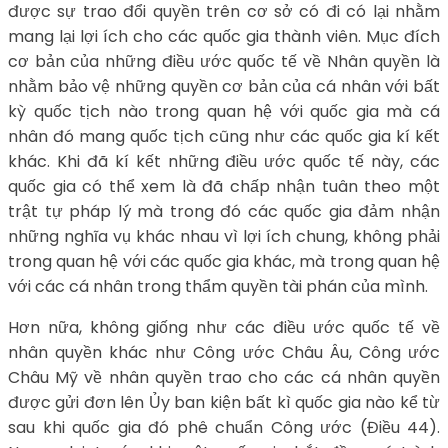
được sự trao đổi quyền trên cơ sở có đi có lại nhằm
mang lại lợi ích cho các quốc gia thành viên. Mục đích
cơ bản của những điều ước quốc tế về Nhân quyền là
nhằm bảo vệ những quyền cơ bản của cá nhân với bất
kỳ quốc tịch nào trong quan hệ với quốc gia mà cá
nhân đó mang quốc tịch cũng như các quốc gia kí kết
khác. Khi đã kí kết những điều ước quốc tế này, các
quốc gia có thể xem là đã chấp nhận tuân theo một
trật tự pháp lý mà trong đó các quốc gia đảm nhận
những nghĩa vụ khác nhau vì lợi ích chung, không phải
trong quan hệ với các quốc gia khác, mà trong quan hệ
với các cá nhân trong thẩm quyền tài phán của mình.
Hơn nữa, không giống như các điều ước quốc tế về
nhân quyền khác như Công ước Châu Âu, Công ước
Châu Mỹ về nhân quyền trao cho các cá nhân quyền
được gửi đơn lên Ủy ban kiện bất kì quốc gia nào kể từ
sau khi quốc gia đó phê chuẩn Công ước (Điều 44).