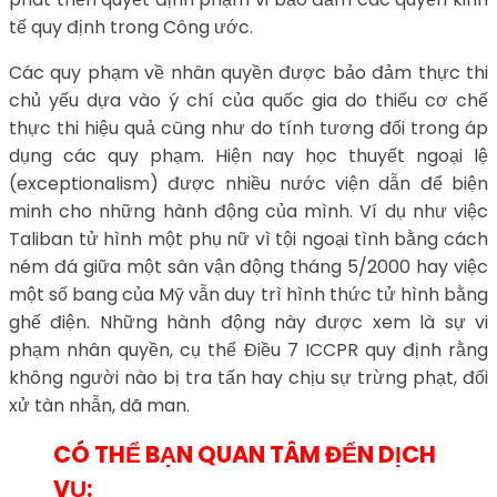
tế quy định trong Công ước.
Các quy phạm về nhân quyền được bảo đảm thực thi
chủ yếu dựa vào ý chí của quốc gia do thiếu cơ chế
thực thi hiệu quả cũng như do tính tương đối trong áp
dụng các quy phạm. Hiện nay học thuyết ngoại lệ
(exceptionalism) được nhiều nước viện dẫn để biện
minh cho những hành động của mình. Ví dụ như việc
Taliban tử hình một phụ nữ vì tội ngoại tình bằng cách
ném đá giữa một sân vận động tháng 5/2000 hay việc
một số bang của Mỹ vẫn duy trì hình thức tử hình bằng
ghế điện. Những hành động này được xem là sự vi
phạm nhân quyền, cụ thể Điều 7 ICCPR quy định rằng
không người nào bị tra tấn hay chịu sự trừng phạt, đối
xử tàn nhẫn, dã man.
CÓ THỂ BẠN QUAN TÂM ĐẾN DỊCH
VỤ: