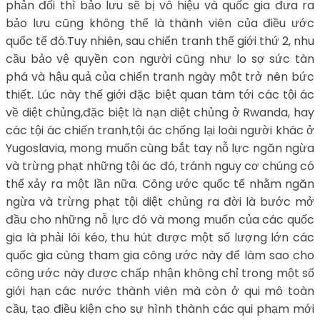
phản đối thì bảo lưu sẽ bị vô hiệu và quốc gia đưa ra
bảo lưu cũng không thể là thành viên của điều ước
quốc tế đó.Tuy nhiên, sau chiến tranh thế giới thứ 2, nhu
cầu bảo vệ quyền con người cũng như lo sợ sức tàn
phá và hậu quả của chiến tranh ngày một trở nên bức
thiết. Lúc này thế giới đặc biệt quan tâm tới các tội ác
về diệt chủng,đặc biệt là nạn diệt chủng ở Rwanda, hay
các tội ác chiến tranh,tội ác chống lại loài người khác ở
Yugoslavia, mong muốn cùng bắt tay nỗ lực ngăn ngừa
và trừng phạt những tội ác đó, tránh nguy cơ chúng có
thể xảy ra một lần nữa. Công ước quốc tế nhằm ngăn
ngừa và trừng phạt tội diệt chủng ra đời là bước mở
đầu cho những nỗ lực đó và mong muốn của các quốc
gia là phải lôi kéo, thu hút được một số lượng lớn các
quốc gia cùng tham gia công ước này để làm sao cho
công ước này được chấp nhận không chỉ trong một số
giới hạn các nước thành viên mà còn ở qui mô toàn
cầu, tạo điều kiện cho sự hình thành các qui phạm mới