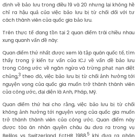
định về bảo lưu trong điều 19 và 20 nhưng lại không hề
chỉ ra hậu quả của việc bảo lưu bị từ chối đối với tư
cách thành viên của quốc gia bảo lưu.
Trên thực tế đang tồn tại 2 quan điểm trái chiều nhau
xung quanh vấn đề này:
Quan điểm thứ nhất được xem là tập quán quốc tế, tìm
thấy trong ý kiến tư vấn của ICJ về vấn đề bảo lưu
trong Công ước về ngăn ngừa và trừng phạt nạn diệt
3
chủng,
theo đó, việc bảo lưu bị từ chối ảnh hưởng tới
nguyện vọng của quốc gia muốn trở thành thành viên
của công ước, đại diện là Anh, Pháp, Mỹ.
Quan điểm thứ hai cho rằng, việc bảo lưu bị từ chối
không ảnh hưởng tới nguyện vọng của quốc gia muốn
trở thành thành viên của công ước. Quan điểm này
được tòa án nhân quyền châu âu đưa ra trong vụ
5
Belilos vs Switzerland EctHR 1988,
khi đưa ra phán