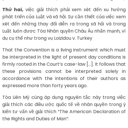
Thứ hai,
việc giải thích phải xem xét đến xu hướng
phát triển của Luật và xã hội. Sự cần thiết của việc xem
xét đến những thay đổi diễn ra trong xã hội và trong
Luật luôn được Tòa Nhân quyền Châu Âu nhấn mạnh, ví
dụ cụ thể như trong vụ Loizidou v. Turkey
That the Convention is a living instrument which must
be interpreted in the light of present day conditions is
firmly rooted in the Court’s case-law […]. It follows that
these provisions cannot be interpreted solely in
accordance with the intentions of their authors as
expressed more than forty years ago.
Tòa Liên Mỹ cúng áp dụng nguyên tắc này trong việc
giải thích các điều ước quốc tế về nhân quyền trong ý
kiến tư vấn về giải thích “The American Declaration of
the Rights and Duties of Man”: