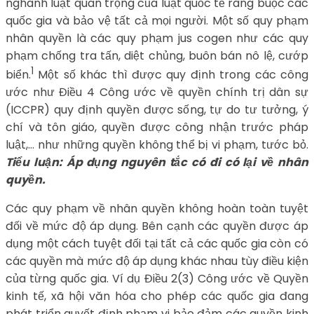
nghành luật quan trọng của luật quốc tế ràng buộc các
quốc gia và bảo vệ tất cả mọi người. Một số quy phạm
nhân quyền là các quy phạm jus cogen như các quy
phạm chống tra tấn, diệt chủng, buôn bán nô lệ, cướp
1
biển.
Một số khác thì được quy định trong các công
ước như Điều 4 Công ước về quyền chính trị dân sự
(ICCPR) quy định quyền được sống, tự do tư tưởng, ý
chí và tôn giáo, quyền được công nhận trước pháp
luật,… như những quyền không thể bị vi phạm, tước bỏ.
Tiểu luận: Áp dụng nguyên tắc có đi có lại về nhân
quyền.
Các quy phạm về nhân quyền không hoàn toàn tuyệt
đối về mức độ áp dụng. Bên cạnh các quyền được áp
dụng một cách tuyệt đối tại tất cả các quốc gia còn có
các quyền mà mức độ áp dụng khác nhau tùy điều kiện
của từng quốc gia. Ví dụ Điều 2(3) Công ước về Quyền
kinh tế, xã hội văn hóa cho phép các quốc gia đang
phát triển quyết định phạm vi bảo đảm các quyền kinh