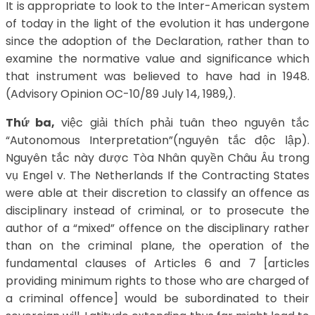
It is appropriate to look to the Inter-American system
of today in the light of the evolution it has undergone
since the adoption of the Declaration, rather than to
examine the normative value and significance which
that instrument was believed to have had in 1948.
(Advisory Opinion OC-10/89 July 14, 1989,).
Thứ ba,
việc giải thích phải tuân theo nguyên tắc
“Autonomous Interpretation”(nguyên tắc độc lập).
Nguyên tắc này được Tòa Nhân quyền Châu Âu trong
vụ Engel v. The Netherlands If the Contracting States
were able at their discretion to classify an offence as
disciplinary instead of criminal, or to prosecute the
author of a “mixed” offence on the disciplinary rather
than on the criminal plane, the operation of the
fundamental clauses of Articles 6 and 7 [articles
providing minimum rights to those who are charged of
a criminal offence] would be subordinated to their