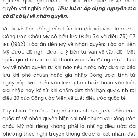
nghĩ vụ quốc gia theo các điều ước quốc tế về nhân
quyền với nghĩa rộng.
Tiểu luận: Áp dụng nguyên tắc
có đi có lại về nhân quyền.
Ví dụ về Tác động của bảo lưu đối với việc làm cho
Công ước Châu Mỹ có hiệu lực (Điều 74 và điều 75) 67
IRL (1982), Tòa án Liên Mỹ về Nhân quyền: Tòa án Liên
Mỹ được đề nghị đưa ra ý kiến tư vấn về vấn đề “Một
quốc gia được xem là thành viên của Công ước châu
Mỹ về nhân quyền từ khi nào nếu nước này đưa ra bảo
lưu khi phê chuẩn hoặc gia nhập Công ước: tính từ
ngày nộp lưu chiểu văn kiện phê chuẩn hoặc văn kiện
gia nhập hay kể từ khi chấm dứt thời hạn quy định tại
điều 20 của Công ước Viên về Luật điều ước quốc tế.
Tuy nhiên, Tòa án cũng nhấn mạnh rằng các điều ước
quốc tế về nhân quyền hiện đại nói chung và Công ước
châu Mỹ nói riêng không phải là những điều ước đa
phương theo nghĩ truyền thống được kí kết nhằm đạt