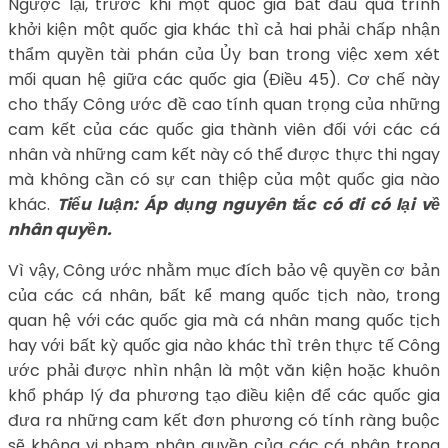
Ngược lại, trước khi một quốc gia bắt đầu quá trình
khởi kiện một quốc gia khác thì cả hai phải chấp nhận
thẩm quyền tài phán của Ủy ban trong việc xem xét
mối quan hệ giữa các quốc gia (Điều 45). Cơ chế này
cho thấy Công ước đề cao tính quan trọng của những
cam kết của các quốc gia thành viên đối với các cá
nhân và những cam kết này có thể được thực thi ngay
mà không cần có sự can thiệp của một quốc gia nào
khác.
Tiểu luận: Áp dụng nguyên tắc có đi có lại về
nhân quyền.
Vì vậy, Công ước nhằm mục đích bảo vệ quyền cơ bản
của các cá nhân, bất kể mang quốc tịch nào, trong
quan hệ với các quốc gia mà cá nhân mang quốc tịch
hay với bất kỳ quốc gia nào khác thì trên thực tế Công
ước phải được nhìn nhận là một văn kiện hoặc khuôn
khổ pháp lý đa phương tạo điều kiện để các quốc gia
đưa ra những cam kết đơn phương có tính ràng buộc
sẽ không vi phạm nhân quyền của các cá nhân trong