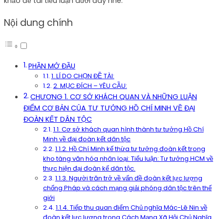
khảo đề tài tiểu luận dưới đây nhé.
Nội dung chính
PHẦN MỞ ĐẦU
1. LÍ DO CHỌN ĐỀ TÀI:
2. MỤC ĐÍCH – YÊU CẦU:
CHƯƠNG 1. CƠ SỞ KHÁCH QUAN VÀ NHỮNG LUẬN
ĐIỂM CƠ BẢN CỦA TƯ TƯỞNG HỒ CHÍ MINH VỀ ĐẠI
ĐOÀN KẾT DÂN TỘC
1.1. Cơ sở khách quan hình thành tư tưởng Hồ Chí
Minh về đại đoàn kết dân tộc
1.1.2. Hồ Chí Minh kế thừa tư tưởng đoàn kết trong
kho tàng văn hóa nhân loại: Tiểu luận: Tư tưởng HCM về
thực hiện đại đoàn kế dân tộc.
1.1.3. Người trăn trở về vấn đề đoàn kết lực lượng
chống Pháp và cách mạng giải phóng dân tộc trên thế
giới
1.1.4. Tiếp thu quan điểm Chủ nghĩa Mác-Lê Nin về
đoàn kết lực lượng trong Cách Mạng Xã Hội Chủ Nghĩa.