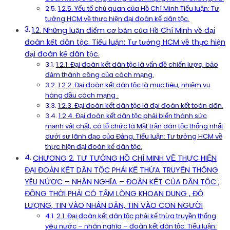
1.2.5. Yếu tố chủ quan của Hồ Chí Minh Tiểu luận: Tư
tưởng HCM về thực hiện đại đoàn kế dân tộc.
1.2. Những luận điểm cơ bản của Hồ Chí Minh về đại
đoàn kết dân tộc. Tiểu luận: Tư tưởng HCM về thực hiện
đại đoàn kế dân tộc.
1.2.1. Đại đoàn kết dân tộc là vấn đề chiến lược, bảo
đảm thành công của cách mạng.
1.2.2. Đại đoàn kết dân tộc là mục tiêu, nhiệm vụ
hàng đầu cách mạng .
1.2.3. Đại đoàn kết dân tộc là đại đoàn kết toàn dân.
1.2.4. Đại đoàn kết dân tộc phải biến thành sức
mạnh vật chất, có tổ chức là Mặt trận dân tộc thống nhất
dưới sự lãnh đạo của Đảng. Tiểu luận: Tư tưởng HCM về
thực hiện đại đoàn kế dân tộc.
CHƯƠNG 2. TƯ TƯỞNG HỒ CHÍ MINH VỀ THỰC HIỆN
ĐẠI ĐOÀN KẾT DÂN TỘC PHẢI KẾ THỪA TRUYỀN THỐNG
YÊU NỨƠC – NHÂN NGHĨA – ĐOÀN KẾT CỦA DÂN TỘC ;
ĐỒNG THỜI PHẢI CÓ TẤM LÒNG KHOAN DUNG , ĐỘ
LƯỢNG, TIN VÀO NHÂN DÂN, TIN VÀO CON NGƯỜI
2.1. Đại đoàn kết dân tộc phải kế thừa truyền thống
yêu nước – nhân nghĩa – đoàn kết dân tộc: Tiểu luận: