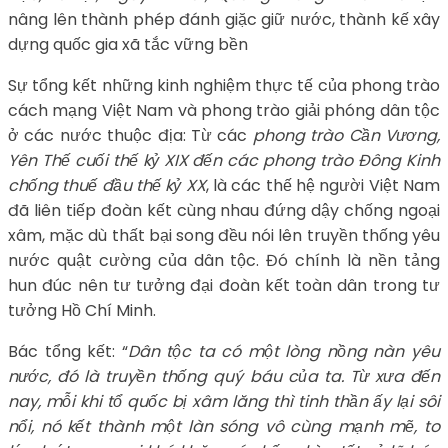
nâng lên thành phép đánh giặc giữ nước, thành kế xây
dựng quốc gia xã tắc vững bền
Sự tổng kết những kinh nghiệm thực tế của phong trào
cách mạng Việt Nam và phong trào giải phóng dân tộc
ở các nước thuộc địa: Từ các
phong trào Cần Vương,
Yên Thế cuối thế kỷ XIX đến các phong trào Đông Kinh
chống thuế đầu thế kỷ XX
, là các thế hệ người Việt Nam
đã liên tiếp đoàn kết cùng nhau đứng dậy chống ngoại
xâm, mặc dù thất bại song đều nói lên truyền thống yêu
nước quật cường của dân tộc. Đó chính là nền tảng
hun đúc nên tư tưởng đại đoàn kết toàn dân trong tư
tưởng Hồ Chí Minh.
Bác tổng kết: “
Dân tộc ta có một lòng nồng nàn yêu
nước, đó là truyền thống quý báu của ta. Từ xưa đến
nay, mỗi khi tổ quốc bị xâm lăng thì tinh thần ấy lại
sôi
nổi, nó kết thành một làn sóng vô cùng mạnh mẽ, to