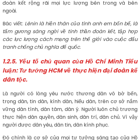
đoàn kết rộng rãi mọi lực lượng bên trong và bên
ngoài.
Bác viết:
Lênin là hiện thân của tình anh em bốn bể, là
tấm gương sáng ngời về tinh thần đoàn kết, tập hợp
các lực lượng cách mạng trên thế giới vào cuộc đấu
tranh chống chủ nghĩa đế quốc
.
1.2.5.
Yếu tố chủ quan của Hồ Chí Minh
Tiểu
luận: Tư tưởng HCM về thực hiện đại đoàn kế
dân tộc.
Là người có lòng yêu nước thương dân vô bờ bến,
trọng dân, tin dân, kính dân, hiểu dân, trên cơ sở nắm
vững dân tình, dân tâm, dân ý. Người luôn chủ trương
thực hiện dân quyền, dân sinh, dân trí, dân chủ. Vì vậy
người được dân yêu, dân tin, dân kính phục.
Đó chính là cơ sở của mọi tư tưởng sáng tạo của Hồ