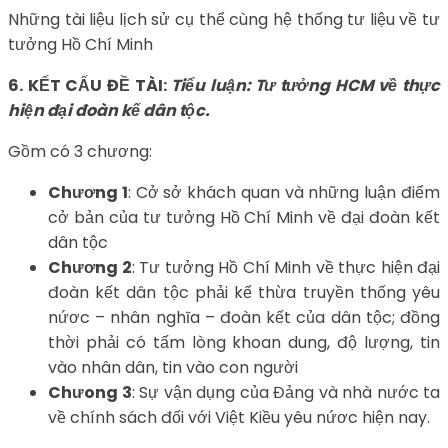
Những tài liệu lịch sử cụ thể cùng hệ thống tư liệu về tư
tưởng Hồ Chí Minh
6. KẾT CẤU ĐỀ TÀI:
Tiểu luận: Tư tưởng HCM về thực
hiện đại đoàn kế dân tộc.
Gồm có 3 chương:
Chương 1
: Cở sở khách quan và những luận điểm
cở bản của tư tưởng Hồ Chí Minh về đại đoàn kết
dân tộc
Chương 2
: Tư tưởng Hồ Chí Minh về thực hiện đại
đoàn kết dân tộc phải kế thừa truyền thống yêu
nứơc – nhân nghĩa – đoàn kết của dân tộc; đồng
thời phải có tấm lòng khoan dung, độ lượng, tin
vào nhân dân, tin vào con người
Chưong 3
: Sự vận dụng của Đảng và nhà nước ta
về chính sách đối với Việt Kiều yêu nứơc hiện nay.