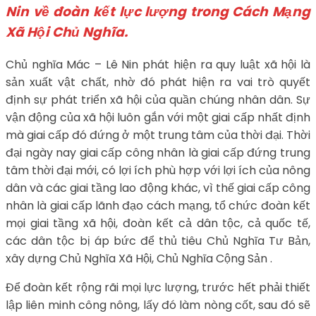
Nin về đoàn kết lực lượng trong Cách Mạng
Xã Hội Chủ Nghĩa.
Chủ nghĩa Mác – Lê Nin phát hiện ra quy luật xã hội là
sản xuất vật chất, nhờ đó phát hiện ra vai trò quyết
định sự phát triển xã hội của quần chúng nhân dân. Sự
vận động của xã hội luôn gắn với một giai cấp nhất định
mà giai cấp đó đứng ở một trung tâm của thời đại. Thời
đại ngày nay giai cấp công nhân là giai cấp đứng trung
tâm thời đại mới, có lợi ích phù hợp với lợi ích của nông
dân và các giai tầng lao động khác, vì thế giai cấp công
nhân là giai cấp lãnh đạo cách mạng, tổ chức đoàn kết
mọi giai tầng xã hội, đoàn kết cả dân tộc, cả quốc tế,
các dân tộc bị áp bức để thủ tiêu Chủ Nghĩa Tư Bản,
xây dựng Chủ Nghĩa Xã Hội, Chủ Nghĩa Cộng Sản .
Để đoàn kết rộng rãi mọi lực lượng, trước hết phải thiết
lập liên minh công nông, lấy đó làm nòng cốt, sau đó sẽ