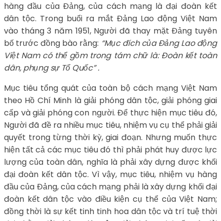
hàng đầu của Đảng, của cách mạng là đại đoàn kết
dân tộc. Trong buổi ra mắt Đảng Lao động Việt Nam
vào tháng 3 năm 1951, Người đã thay mặt Đảng tuyên
bố trước đồng bào rằng:
“Mục đích của Đảng Lao động
Việt Nam có thể gồm trong tám chữ là: Đoàn kết toàn
dân, phụng sự Tổ Quốc” .
Mục tiêu tổng quát của toàn bộ cách mạng Việt Nam
theo Hồ Chí Minh là giải phóng dân tộc, giải phóng giai
cấp và giải phóng con người. Để thực hiện mục tiêu đó,
Người đã đề ra nhiều mục tiêu, nhiệm vụ cụ thể phải giải
quyết trong từng thời kỳ, giai đoạn. Nhưng muốn thực
hiện tất cả các mục tiêu đó thì phải phát huy được lực
lượng của toàn dân, nghĩa là phải xây dựng được khối
đại đoàn kết dân tộc. Vì vậy, mục tiêu, nhiệm vụ hàng
đầu của Đảng, của cách mạng phải là xây dựng khối đại
đoàn kết dân tộc vào điều kiện cụ thể của Việt Nam;
đồng thời là sự kết tinh tinh hoa dân tộc và trí tuệ thời