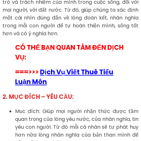
trò và trách nhiệm của mình trong cuộc sống, đối với
mọi người, với đất nước. Từ đó, giúp chúng ta xác định
một cái nhìn đúng đắn về lòng đoàn kết, nhân nghĩa
trong mỗi con người để tự hoàn thiện mình, sống tốt
hơn và có ý nghĩa hơn.
CÓ THỂ BẠN QUAN TÂM ĐẾN DỊCH
VỤ:
===>>>
Dịch Vụ Viết Thuê Tiểu
Luận Môn
2. MỤC ĐÍCH – YÊU CẦU:
Mục đích: Giúp mọi người nhận thức được tầm
quan trọng của lòng yêu nước, của nhân nghĩa, tin
yêu con người. Từ đó mỗi cá nhân sẽ tự phát huy
hơn nữa lòng nhân nghĩa của bản than mình để