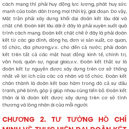
cách mạng thì phải huy động lực lượng, phát huy sức
mạnh của toàn dân trong mọi thời kỳ, giai đoạn. Do vậy,
Mặt trận phải xây dựng khối đại đoàn kết lâu dài và
chặt chẽ. Đoàn kêt lâu dài ở đây là phải xuyên suốt quá
trình cách mạng. Đoàn kết chặt chẽ ở đây là phải đoàn
kết từ các gia đình, dòng họ, đơn vị sản xuất, cơ quan,
tổ chức, địa phương,v.v.. cho đến cả nước; phải đoàn
kết trên tất cả các mặt hoạt động: kinh tế, chính trị,
văn hoá, quân sự, ngoại giao,v.v.. Đoàn kết thật sự là
đoàn kết tự nguyện được xây dựng trên cơ sở thống
nhất về lợi ích của các cá nhân và tổ chức. Đoàn kết
chân thành là đoàn kết bao hàm trong đó cả sự đấu
tranh, phê bình, góp ý giúp nhau cùng tiến bộ. Đoàn kết
thân ái là đoàn kết được xây dựng trên cơ sở tình
thương và lòng nhân ái của mỗi người.
CHƯƠNG 2. TƯ TƯỞNG HỒ CHÍ