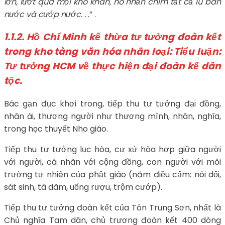
lớn, lướt qua mọi khó khăn, nó nhấn chìm tất cả lũ bán
nước và cướp nước. .
.” .
1.1.2.
Hồ Chí Minh kế thừa tư tưởng đoàn kết
trong kho tàng văn hóa nhân loại:
Tiểu luận:
Tư tưởng HCM về thực hiện đại đoàn kế dân
tộc.
Bác gạn đục khơi trong, tiếp thu tư tưởng đại đồng,
nhân ái, thương người như thương mình, nhân, nghĩa,
trong học thuyết Nho giáo.
Tiếp thu tư tưởng lục hòa, cư xử hòa hợp giữa người
với người, cá nhân với cộng đồng, con người với môi
trường tự nhiên của phật giáo (năm điều cấm: nói dối,
sát sinh, tà dâm, uống rượu, trộm cướp).
Tiếp thu tư tưởng đoàn kết của Tôn Trung Sơn, nhất là
Chủ nghĩa Tam dân, chủ trương đoàn kết 400 dòng