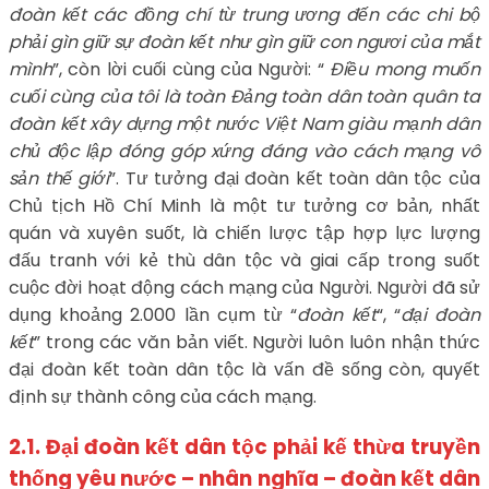
đoàn kết các đồng chí từ trung ương đến các chi bộ
phải gìn giữ sự đoàn kết như gìn giữ con ngươi của mắt
mình
”, còn lời cuối cùng của Người: “
Điều mong muốn
cuối cùng của tôi là toàn Đảng toàn dân toàn quân ta
đoàn kết xây dựng một nước Việt Nam giàu mạnh dân
chủ độc lập đóng góp xứng đáng vào cách mạng vô
sản thế giới
”. Tư tưởng đại đoàn kết toàn dân tộc của
Chủ tịch Hồ Chí Minh là một tư tưởng cơ bản, nhất
quán và xuyên suốt, là chiến lược tập hợp lực lượng
đấu tranh với kẻ thù dân tộc và giai cấp trong suốt
cuộc đời hoạt động cách mạng của Người. Người đã sử
dụng khoảng 2.000 lần cụm từ “
đoàn kết
“, “
đại đoàn
kết
” trong các văn bản viết. Người luôn luôn nhận thức
đại đoàn kết toàn dân tộc là vấn đề sống còn, quyết
định sự thành công của cách mạng.
2.1. Đại đoàn kết dân tộc phải kế thừa truyền
thống yêu nước – nhân nghĩa – đoàn kết dân