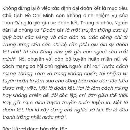
Không dừng lại ở việc xác định đại đoàn kết là mục tiêu,
Chủ tịch Hồ Chí Minh còn khẳng định nhiệm vụ của
toàn Đảng là giữ gìn sự đoàn kết. Trong di chúc, Người
dặn lại chúng ta “
Đoàn kết là một truyền thống cực kỳ
quý báu của Đảng và của dân ta. Các đồng chí từ
Trung ương đến các chi bộ cần phải giữ gìn sự đoàn
kết nhất trí của Đảng như giữ gìn con ngươi của mắt
mình
“. Nói chuyện với cán bộ tuyên huấn miền núi về
cách mạng xã hội chủ nghĩa, Người chỉ rõ
:” Trước cách
mạng Tháng Tám và trong kháng chiến, thì nhiệm vụ
tuyên huấn là làm sao cho đồng bào các dân tộc hiểu
được mấy việc. Một là đoàn kết. Hai là làm cách mạng
hay kháng chiến để đòi độc lập, chỉ đơn giản thế thôi.
Bây giờ mục đích tuyên truyền huấn luyện là: Một là
đoàn kết. Hai là xây dựng chủ nghĩa xã hội. Ba là đấu
tranh thống nhất nước nhà
”.
Bác Hồ với đồng bào dân tộc