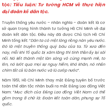
tộc
: Tiểu luận: Tư tưởng HCM về thực hiện
đại đoàn kế dân tộc.
Truyền thống yêu nước – nhân nghĩa – đoàn kết là cơ
sở quan trọng hình thành tư tưởng Hồ Chí Minh về đại
đoàn kết dân tộc. Điều này đã được Chủ tịch Hồ Chí
Minh tổng kết: “
Dân ta có một lòng nồng nàn yêu nước.
Đó là một truyền thống quý báu của ta. Từ xưa đến
nay, mỗi khi Tổ quốc bị xâm lăng thì tinh thần ấy lại sôi
nổi. Nó kết thành một làn sóng vô cùng mạnh mẽ, to
lớn, nó lướt qua mọi sự nguy hiểm, khó khăn, nó nhấn
chìm tất cả lũ bán nước và lũ cướp nước
”.
Năm 1951, Hồ Chí Minh thay mặt Đảng tuyên bố trước
toàn thể dân tộc nhân buổi ra mắt Đảng Lao động Việt
Nam: “
Mục đích của Đảng Lao động Việt Nam có thể
gồm trong 8 chữ là: Đoàn kết toàn dân, phụng sự Tổ
quốc.