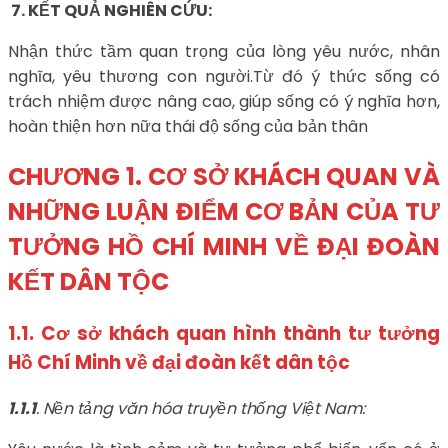
7.
KẾT QUẢ NGHIÊN CỨU:
Nhận thức tầm quan trọng của lòng yêu nước, nhân
nghĩa, yêu thương con người.Từ đó ý thức sống có
trách nhiệm được nâng cao, giúp sống có ý nghĩa hơn,
hoàn thiện hơn nữa thái độ sống của bản thân
CHƯƠNG 1. CƠ SỞ KHÁCH QUAN VÀ
NHỮNG LUẬN ĐIỂM CƠ BẢN CỦA TƯ
TƯỞNG HỒ CHÍ MINH VỀ ĐẠI ĐOÀN
KẾT DÂN TỘC
1.1. Cơ sở khách quan hình thành tư tưởng
Hồ Chí Minh về đại đoàn kết dân tộc
1.1.1
. Nền tảng văn hóa truyền thống Việt Nam: