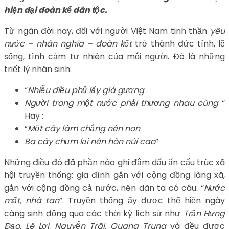
hiện đại đoàn kế dân tộc.
Từ ngàn đời nay, đối với người Việt Nam tinh thần
yêu
nước – nhân nghĩa – đoàn kết
trở thành đức tính, lẽ
sống, tình cảm tự nhiên của mỗi người. Đó là những
triết lý nhân sinh:
“
Nhiễu điều phủ lấy giá gương
Người trong một nước phải thương nhau cùng
“
Hay :
“
Một cây làm chẳng nên non
Ba cây chụm lại nên hòn núi cao
”
Những điều đó đã phần nào ghi đậm dấu ấn cấu trúc xã
hội truyền thống: gia đình gắn với cộng đồng làng xã,
gắn với cộng đồng cả nước, nên dân ta có câu: “
Nước
mất, nhà tan
”. Truyền thống ấy được thể hiện ngày
càng sinh động qua các thời kỳ lịch sử như
Trần Hưng
Đạo, Lê Lợi, Nguyễn Trãi, Quang Trung
và đều được