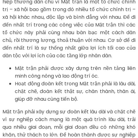
hiệp thương dân chủ vì Mặt trận là một tổ chức chính
trị – xã hội bao gồm trong đó nhiều tổ chức chính trị –
xã hội khác nhau, độc lập và bình đẳng với nhau. Để đi
đến nhất trí trong các công việc của Mặt trận thì các
tổ chức này phải cùng nhau bàn bạc một cách dân
chủ, rồi thương lượng, thoả thuận với nhau. Cơ sở để đi
đến nhất trí là sự thống nhất giữa lợi ích tối cao của
dân tộc với lợi ích của các tầng lớp nhân dân.
Mặt trận phải được xây dựng trên nền tảng liên
minh công nông và lao động trí óc.
Hoạt động đoàn kết trong Mặt trận phải là lâu dài,
chặt chẽ, đoàn kết thật sự, chân thành, thân ái,
giúp đỡ nhau cùng tiến bộ.
Mặt trận phải xây dựng sự đoàn kết lâu dài và chặt chẽ
vì sự nghiệp cách mạng là một quá trình lâu dài, trải
qua nhiều giai đoạn, mỗi giai đoạn đều có những khó
khăn, thử thách to lớn. Để hoàn thành được sự nghiệp