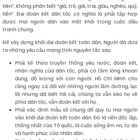
tiên”, không phân biệt “già, trẻ, gái, trai, giàu, nghèo, quý,
tiện”. Đại đoàn kết dân tộc có nghĩa là phải tập hợp
được mọi người dân vào một khối trong cuộc đấu
tranh chung.
Để xây dựng khối đại đoàn kết toàn dân, Người đã đưa
ra những yêu cầu mang tính nguyên tắc sau:
Phải kế thừa truyền thống yêu nước, đoàn kết,
nhân nghĩa của dân tộc, phải có tầm lòng khoan
dung, độ lượng với con người. Hồ Chí Minh cho
rằng ngay cả đối với những người lầm đường, lạc
lối nhưng đã biết hối cải, chúng ta vẫn kéo họ về
phía dân tộc, vẫn đoàn kết với họ.
Phải xác định mẫu số chung để quy tụ mọi người
vào khối đại đoàn kết toàn dân. Đó là nền độc lập,
thống nhất của Tổ quốc, là cuộc sống ấm no, tự do
và hạnh phúc của nhân dân.