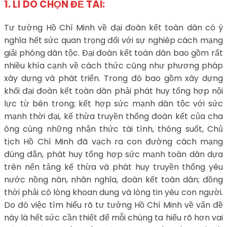
1. LÍ DO CHỌN ĐỀ TÀI:
Tư tường Hồ Chí Minh về đại đoàn kết toàn dân có ý
nghĩa hết sức quan trọng đối với sự nghiêp cách mạng
giải phóng dân tộc. Đại đoàn kết toàn dân bao gồm rất
nhiều khía cạnh về cách thức cũng như phương pháp
xây dựng và phát triển. Trong đó bao gồm xây dựng
khối đại đoàn kết toàn dân phải phát huy tổng hợp nội
lực từ bên trong; kết hợp sức mạnh dân tộc với sức
mạnh thời đại, kế thừa truyền thống đoàn kết của cha
ông cùng những nhận thức tài tình, thông suốt, Chủ
tịch Hồ Chí Minh đã vạch ra con đường cách mạng
đúng đắn, phát huy tổng hợp sức mạnh toàn dân dựa
trên nển tảng kế thừa và phát huy truyền thống yêu
nước nồng nàn, nhân nghĩa, đoàn kết toàn dân; đồng
thời phải có lòng khoan dung và lòng tin yêu con người.
Do đó việc tìm hiểu rõ tư tưởng Hồ Chí Minh về vấn đề
này là hết sức cần thiết để mỗi chúng ta hiểu rõ hơn vai