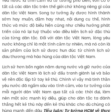
Yêu nước là tình cảm và tư tưởng phổ biến, vốn có ở
tất cả các dân tộc trên thế giới chứ không riêng gì của
dân tộc Việt Nam. Song tư tưởng ấy được hình thành
sớm hay muộn, đậm hay nhạt, nội dung cụ thể, hình
thức và mức độ biểu hiện cũng như chiều hướng phát
triển của nó lại tuỳ thuộc vào điều kiện lịch sử đặc thù
của từng dân tộc. Đối với dân tộc Việt Nam, lòng yêu
nước không chỉ là một tình cảm tự nhiên, mà nó còn là
sản phẩm của lịch sử được hun đúc từ chính lịch sử
đau thương mà hào hùng của dân tộc Việt Nam.
Lịch sử hơn bốn ngàn năm dựng nước và giữ nước của
dân tộc Việt Nam là lịch sử đấu tranh giành lại và bảo
vệ nền độc lập tử tay kẻ thù. Chính vì vậy mà tinh thần
yêu nước đã ngấm sâu vào tình cảm, vào tư tưởng của
mỗi người dân Việt Nam qua tất cả các thời đại, làm
nên một sức mạnh kỳ diệu, giúp cho dân tộc ta đánh
thắng hết kẻ thù này đến kẻ thù khác cho dù chúng có
hùng mạnh đến đâu
Tiểu luận: Tư tưởng HCM về thực