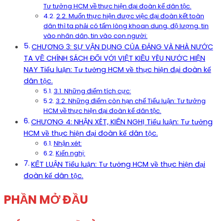
Tư tưởng HCM về thực hiện đại đoàn kế dân tộc.
2.2. Muốn thực hiện được việc đại đoàn kết toàn
dân thì ta phải có tấm lòng khoan dung, độ lượng, tin
vào nhân dân, tin vào con người:
CHƯƠNG 3: SỰ VẬN DỤNG CỦA ĐẢNG VÀ NHÀ NƯỚC
TA VỀ CHÍNH SÁCH ĐỐI VỚI VIỆT KIỀU YÊU NƯỚC HIỆN
NAY Tiểu luận: Tư tưởng HCM về thực hiện đại đoàn kế
dân tộc.
3.1. Những điểm tích cực:
3.2. Những điểm còn hạn chế Tiểu luận: Tư tưởng
HCM về thực hiện đại đoàn kế dân tộc.
CHƯƠNG 4: NHẬN XÉT, KIẾN NGHỊ Tiểu luận: Tư tưởng
HCM về thực hiện đại đoàn kế dân tộc.
Nhận xét:
Kiến nghị:
KẾT LUẬN Tiểu luận: Tư tưởng HCM về thực hiện đại
đoàn kế dân tộc.
PHẦN MỞ ĐẦU