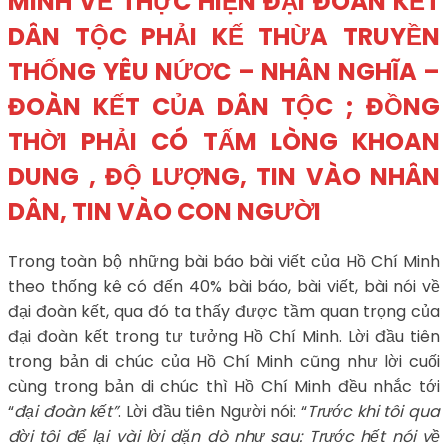
MINH VỀ THỰC HIỆN ĐẠI ĐOÀN KẾT
DÂN TỘC PHẢI KẾ THỪA TRUYỀN
THỐNG YÊU NỨƠC – NHÂN NGHĨA –
ĐOÀN KẾT CỦA DÂN TỘC ; ĐỒNG
THỜI PHẢI CÓ TẤM LÒNG KHOAN
DUNG , ĐỘ LƯỢNG, TIN VÀO NHÂN
DÂN, TIN VÀO CON NGƯỜI
Trong toàn bộ những bài báo bài viết của Hồ Chí Minh
theo thống kê có đến 40% bài báo, bài viết, bài nói về
đại đoàn kết, qua đó ta thấy được tầm quan trọng của
đại đoàn kết trong tư tưởng Hồ Chí Minh. Lời đầu tiên
trong bản di chúc của Hồ Chí Minh cũng như lời cuối
cùng trong bản di chúc thì Hồ Chí Minh đều nhắc tới
“
đại đoàn kết”
. Lời đầu tiên Người nói: “
Trước khi tôi qua
đời tôi để lại vài lời dặn dò như sau: Trước hết nói về