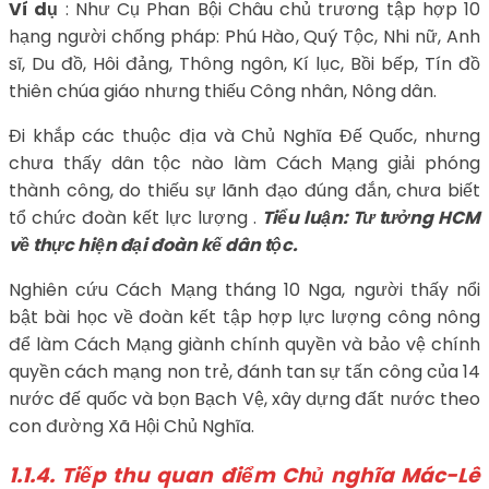
Ví dụ
: Như Cụ Phan Bội Châu chủ trương tập hợp 10
hạng người chống pháp: Phú Hào, Quý Tộc, Nhi nữ, Anh
sĩ, Du đồ, Hôi đảng, Thông ngôn, Kí lục, Bồi bếp, Tín đồ
thiên chúa giáo nhưng thiếu Công nhân, Nông dân.
Đi khắp các thuộc địa và Chủ Nghĩa Đế Quốc, nhưng
chưa thấy dân tộc nào làm Cách Mạng giải phóng
thành công, do thiếu sự lãnh đạo đúng đắn, chưa biết
tổ chức đoàn kết lực lượng .
Tiểu luận: Tư tưởng HCM
về thực hiện đại đoàn kế dân tộc.
Nghiên cứu Cách Mạng tháng 10 Nga, người thấy nổi
bật bài học về đoàn kết tập hợp lực lượng công nông
để làm Cách Mạng giành chính quyền và bảo vệ chính
quyền cách mạng non trẻ, đánh tan sự tấn công của 14
nước đế quốc và bọn Bạch Vệ, xây dựng đất nước theo
con đường Xã Hội Chủ Nghĩa.
1.1.4
. Tiếp thu quan điểm Chủ nghĩa Mác-Lê